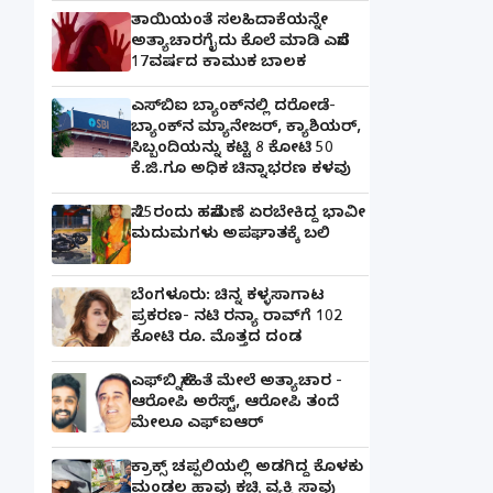
ತಾಯಿಯಂತೆ ಸಲಹಿದಾಕೆಯನ್ನೇ
ಅತ್ಯಾಚಾರಗೈದು ಕೊಲೆ ಮಾಡಿ ಎಸೆದ
17ವರ್ಷದ ಕಾಮುಕ ಬಾಲಕ
ಎಸ್‌ಬಿಐ ಬ್ಯಾಂಕ್‌ನಲ್ಲಿ‌ ದರೋಡೆ-
ಬ್ಯಾಂಕ್​ನ ಮ್ಯಾನೇಜರ್‌, ಕ್ಯಾಶಿಯರ್‌,
ಸಿಬ್ಬಂದಿಯನ್ನು ಕಟ್ಟಿ 8 ಕೋಟಿ 50
ಕೆ.ಜಿ.ಗೂ ಅಧಿಕ ಚಿನ್ನಾಭರಣ ಕಳವು
ಸೆ.25ರಂದು ಹಸೆಮಣೆ ಏರಬೇಕಿದ್ದ ಭಾವೀ
ಮದುಮಗಳು ಅಪಘಾತಕ್ಕೆ ಬಲಿ
ಬೆಂಗಳೂರು: ಚಿನ್ನ ಕಳ್ಳಸಾಗಾಟ
ಪ್ರಕರಣ- ನಟಿ ರನ್ಯಾ ರಾವ್‌ಗೆ 102
ಕೋಟಿ ರೂ. ಮೊತ್ತದ ದಂಡ
ಎಫ್‌ಬಿ ಸ್ನೇಹಿತೆ ಮೇಲೆ ಅತ್ಯಾಚಾರ -
ಆರೋಪಿ ಅರೆಸ್ಟ್, ಆರೋಪಿ ತಂದೆ
ಮೇಲೂ ಎಫ್ಐಆರ್
ಕ್ರಾಕ್ಸ್ ಚಪ್ಪಲಿಯಲ್ಲಿ ಅಡಗಿದ್ದ ಕೊಳಕು
ಮಂಡಲ ಹಾವು ಕಚ್ಚಿ ವ್ಯಕ್ತಿ ಸಾವು