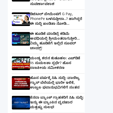
ಸುವರ್ಣಾವಕಾಶ
ಡಿಜಿಟಲ್ ಪೇಮೆಂಟಿಗೆ G Pay,
PhonePe ಬಳಸುತ್ತೀರಾ..? ಹಾಗಿದ್ದರೆ
ಈ ಸುದ್ದಿ ಖಂಡಿತಾ ನೋಡಿ...
ಈ ಹೂಡಿಕೆ ಮಾಡಿದ್ರೆ ಕಡಿಮೆ
ಅವಧಿಯಲ್ಲಿ ಶ್ರೀಮಂತರಾಗುತ್ತೀರಿ...
ನಿಮ್ಮ ಹೂಡಿಕೆಗೆ ಇಲ್ಲಿದೆ ಸೂಪರ್
ಚಾಯ್ಸ್‌!
ಮಂಡ್ಯ ಕದನ ಕುತೂಹಲ: ಎಚ್‌ಡಿಕೆ
Vs ಸುಮಲತಾ ಸ್ಪರ್ಧೆ? ಹೊಸ
ರಾಜಕೀಯ ಸಮೀಕರಣ
ಹೊಸ ವರ್ಷಕ್ಕೆ ಸಿಹಿ ಸುದ್ದಿ: ವಾಣಿಜ್ಯ
ಗ್ಯಾಸ್‌ ಬೆಲೆಯಲ್ಲಿ ಭಾರೀ ಇಳಿಕೆ,
ಉಜ್ವಲ ಫಲಾನುಭವಿಗಳಿಗೆ ಸಂತಸ
ಕೆನರಾ ಬ್ಯಾಂಕ್‌ ಗ್ರಾಹಕರಿಗೆ ಸಿಹಿ ಸುದ್ದಿ:
ಇನ್ನು ಈ ಬ್ಯಾಂಕಿನ ವ್ಯವಹಾರ
ಮತ್ತಷ್ಟು ಸುಲಭ!