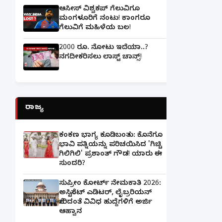
ಆಸೀಸ್ ವಿಶ್ವಕಪ್ ಗೆಲುವಿಗೂ
ಮಂಗಳೂರಿಗೆ ನಂಟು! ಕಾಂಗರೂ
ಗೆಲುವಿಗೆ ಮಹಿಳೆಯ ಬಲ!
2000 ರೂ. ನೋಟು ಇದೆಯಾ..?
ನಗದೀಕರಿಸಲು ಲಾಸ್ಟ್‌ ಚಾನ್ಸ್‌!
ರಾಜ್ಯ
ಕಂಕಣ ಭಾಗ್ಯ ಕೂಡಿಬಂತು: ಕೊನೆಗೂ
ಭಾವಿ ಪತ್ನಿಯನ್ನು ಪರಿಚಯಿಸಿದ 'ಗಿಚ್ಚಿ
ಗಿಲಿಗಿಲಿ' ಪ್ರಶಾಂತ್ ಗೌಡ! ಯಾರು ಈ
ಸುಂದರಿ?
ಸುಪ್ರೀಂ ಕೋರ್ಟ್ ನೇಮಕಾತಿ 2026:
ಅಸಿಸ್ಟೆಂಟ್ ಎಡಿಟರ್, ಲೈಬ್ರರಿಯನ್
ಸೇರಿದಂತೆ ವಿವಿಧ ಹುದ್ದೆಗಳಿಗೆ ಅರ್ಜಿ
ಆಹ್ವಾನ