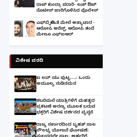
ರಾಜ್ ಕುಂದ್ರಾ ಪರಾರಿ- ಲುಕ್ ಔಟ್
ನೊಟೀಸ್ ಜಾರಿಗೊಳಿಸಿದ ಪೊಲೀಸ್
ಎಫ್‌ಬಿ ಸ್ನೇಹಿತೆ ಮೇಲೆ ಅತ್ಯಾಚಾರ -
ಆರೋಪಿ ಅರೆಸ್ಟ್, ಆರೋಪಿ ತಂದೆ
ಮೇಲೂ ಎಫ್ಐಆರ್
ವಿಶೇಷ ವರದಿ
ಐ ಲವ್ ಯು ಪುಟ್ಟ.....: ಒಂದು
ಅಮೂಲ್ಯ ನುಡಿನಮನ
ಶಬರಿಮಲೆ ಯಾತ್ರಿಗಳಿಗೆ ಮಹತ್ವದ
ಪ್ರಕಟಣೆ ಅರಣ್ಯ ಮೂಲಕ ಬರುವ
ಭಕ್ತರಿಗೆ ವಿಶೇಷ ದರ್ಶನದ ವ್ಯವಸ್ಥೆ
ರಾಜ್ಯ ಸರ್ಕಾರದಿಂದ ಬೃಹತ್ ಸಾಲ
ಸೌಲಭ್ಯ ಯೋಜನೆ ಘೋಷಣೆ:
ಸುಲಭದಲ್ಲೇ ಸಾಲ- ಅರ್ಹರಿಗೆ