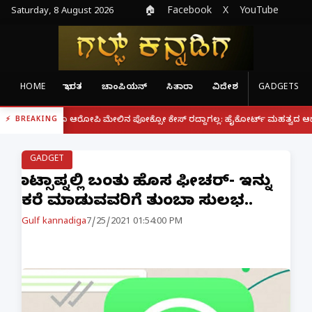
Saturday, 8 August 2026
🏠
Facebook
X
YouTube
HOME
ಭಾರತ
ಚಾಂಪಿಯನ್
ಸಿತಾರಾ
ವಿದೇಶ
GADGETS
|
್ದರೂ ಆರೋಪಿ ಮೇಲಿನ ಪೋಕ್ಸೋ ಕೇಸ್ ರದ್ದಾಗಲ್ಲ: ಹೈಕೋರ್ಟ್ ಮಹತ್ವದ ಆದೇಶ
ಫೋನ್
BREAKING
GADGET
ವಾಟ್ಸಾಪ್ನಲ್ಲಿ ಬಂತು ಹೊಸ ಫೀಚರ್‌- ಇನ್ನು
ಕರೆ ಮಾಡುವವರಿಗೆ ತುಂಬಾ ಸುಲಭ..
Gulf kannadiga
7/25/2021 01:54:00 PM