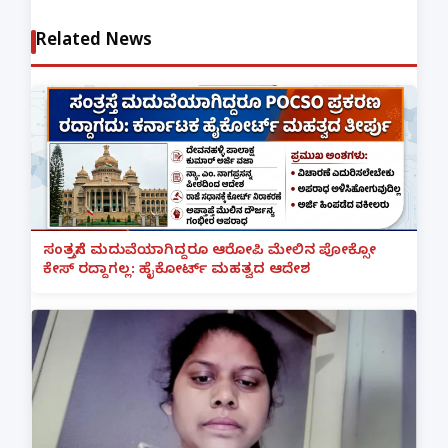
Related News
ಸಂತ್ರಸ್ತೆಗೆ ಮದುವೆಯಾಗಿದ್ದರೂ ಆರೋಪಿ ಮೇಲಿನ ಪೋಕ್ಸೋ
ಕೇಸ್ ರದ್ದಾಗಲ್ಲ: ಹೈಕೋರ್ಟ್ ಮಹತ್ವದ ಆದೇಶ