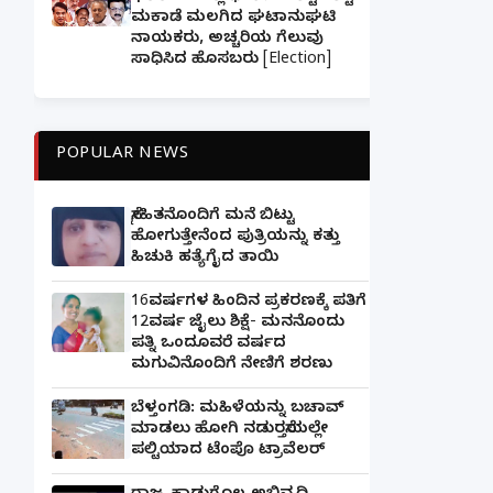
ಮಕಾಡೆ ಮಲಗಿದ ಘಟಾನುಘಟಿ
ನಾಯಕರು, ಅಚ್ಚರಿಯ ಗೆಲುವು
ಸಾಧಿಸಿದ ಹೊಸಬರು [Election]
POPULAR NEWS
ಸ್ನೇಹಿತನೊಂದಿಗೆ ಮನೆ ಬಿಟ್ಟು
ಹೋಗುತ್ತೇನೆಂದ ಪುತ್ರಿಯನ್ನು ಕತ್ತು
ಹಿಚುಕಿ ಹತ್ಯೆಗೈದ ತಾಯಿ
16ವರ್ಷಗಳ ಹಿಂದಿನ ಪ್ರಕರಣಕ್ಕೆ ಪತಿಗೆ
12ವರ್ಷ ಜೈಲು ಶಿಕ್ಷೆ- ಮನನೊಂದು
ಪತ್ನಿ ಒಂದೂವರೆ ವರ್ಷದ
ಮಗುವಿನೊಂದಿಗೆ ನೇಣಿಗೆ ಶರಣು
ಬೆಳ್ತಂಗಡಿ: ಮಹಿಳೆಯನ್ನು ಬಚಾವ್
ಮಾಡಲು ಹೋಗಿ ನಡುರಸ್ತೆಯಲ್ಲೇ
ಪಲ್ಟಿಯಾದ ಟೆಂಪೊ ಟ್ರಾವೆಲರ್