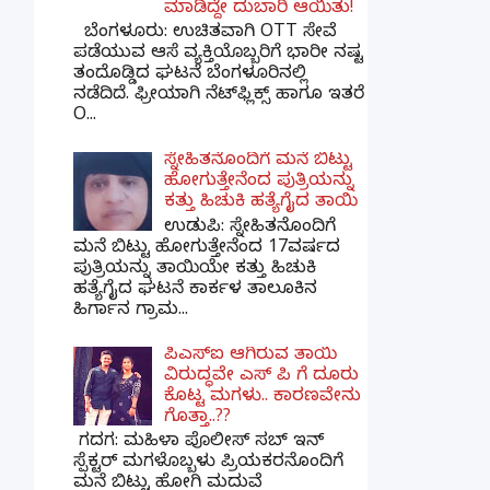
ಮಾಡಿದ್ದೇ ದುಬಾರಿ ಆಯಿತು!
ಬೆಂಗಳೂರು: ಉಚಿತವಾಗಿ OTT ಸೇವೆ
ಪಡೆಯುವ ಆಸೆ ವ್ಯಕ್ತಿಯೊಬ್ಬರಿಗೆ ಭಾರೀ ನಷ್ಟ
ತಂದೊಡ್ಡಿದ ಘಟನೆ ಬೆಂಗಳೂರಿನಲ್ಲಿ
ನಡೆದಿದೆ. ಫ್ರೀಯಾಗಿ ನೆಟ್‌ಫ್ಲಿಕ್ಸ್ ಹಾಗೂ ಇತರೆ
O...
ಸ್ನೇಹಿತನೊಂದಿಗೆ ಮನೆ ಬಿಟ್ಟು
ಹೋಗುತ್ತೇನೆಂದ ಪುತ್ರಿಯನ್ನು
ಕತ್ತು ಹಿಚುಕಿ ಹತ್ಯೆಗೈದ ತಾಯಿ
ಉಡುಪಿ: ಸ್ನೇಹಿತನೊಂದಿಗೆ
ಮನೆ ಬಿಟ್ಟು ಹೋಗುತ್ತೇನೆಂದ 17ವರ್ಷದ
ಪುತ್ರಿಯನ್ನು ತಾಯಿಯೇ ಕತ್ತು ಹಿಚುಕಿ
ಹತ್ಯೆಗೈದ ಘಟನೆ ಕಾರ್ಕಳ ತಾಲೂಕಿನ
ಹಿರ್ಗಾನ ಗ್ರಾಮ...
ಪಿಎಸ್​ಐ ಆಗಿರುವ ತಾಯಿ
ವಿರುದ್ಧವೇ ಎಸ್ ಪಿ ಗೆ ದೂರು
ಕೊಟ್ಟ ಮಗಳು.. ಕಾರಣವೇನು
ಗೊತ್ತಾ..??
ಗದಗ​: ಮಹಿಳಾ ಪೊಲೀಸ್​ ಸಬ್ ​ಇನ್​
ಸ್ಪೆಕ್ಟರ್​ ಮಗಳೊಬ್ಬಳು ಪ್ರಿಯಕರನೊಂದಿಗೆ
ಮನೆ ಬಿಟ್ಟು ಹೋಗಿ ಮದುವೆ