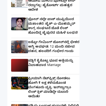
ಆರೋಪಿ ಮೇಲಿನ ಪೋಕ್ಸೋ ಕೇಸ್
ರದ್ದಾಗಲ್ಲ: ಹೈಕೋರ್ಟ್ ಮಹತ್ವದ
ಆದೇಶ
ಫೋನ್ ನಲ್ಲೇ ಪಾಕ್ ಮುಫ್ತಿಯಿಂದ
ಮತಾಂತರ: ಜೈಶ್-ಎ-ಮೊಹಮ್ಮದ್
ಉಗ್ರ ಸಂಘಟನೆ ಜೊತೆ ಲಿಂಕ್
ಹೊಂದಿದ್ದ ಜೈಪುರದ ಮಹಿಳೆ ಬಂಧನ!
ಲಕ್ನೋ ಗೇಮಿಂಗ್ ಜೋನ್‌ನಲ್ಲಿ ಭೀಕರ
ಅಗ್ನಿ ಅವಘಡ: 12 ಮಂದಿ ಸಜೀವ
ದಹನ, ಹಲವರಿಗೆ ಗಂಭೀರ ಗಾಯ
ಪತ್ನಿಗೆ ಕೈಕೊಟ್ಟ ಭೂಪ ಅತ್ತೆಯನ್ನು
ವಿವಾಹವಾದ Marriage
ಫ್ರೀಯಾಗಿ ನೆಟ್‌ಫ್ಲಿಕ್ಸ್ ನೋಡಲು
ಹೋಗಿ ₹1 ಲಕ್ಷ ಕಳೆದುಕೊಂಡ
ಬೆಂಗಳೂರು ವ್ಯಕ್ತಿ; ಇನ್‌ಸ್ಟಾಗ್ರಾಂ
ಲಿಂಕ್ ಕ್ಲಿಕ್ ಮಾಡಿದ್ದೇ ದುಬಾರಿ
ಆಯಿತು!