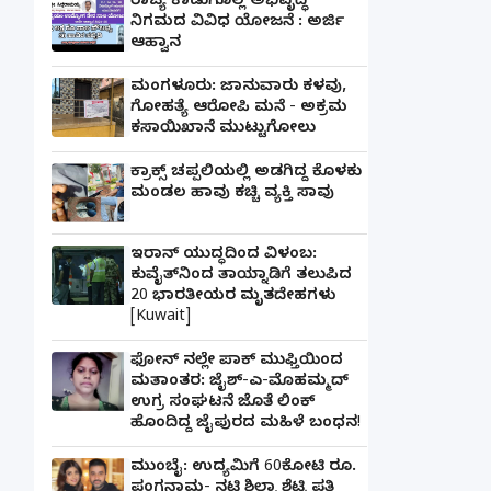
ರಾಜ್ಯ ಕಾಡುಗೊಲ್ಲ ಅಭಿವೃದ್ಧಿ
ನಿಗಮದ ವಿವಿಧ ಯೋಜನೆ : ಅರ್ಜಿ
ಆಹ್ವಾನ
ಮಂಗಳೂರು: ಜಾನುವಾರು ಕಳವು,
ಗೋಹತ್ಯೆ ಆರೋಪಿ ಮನೆ - ಅಕ್ರಮ
ಕಸಾಯಿಖಾನೆ ಮುಟ್ಟುಗೋಲು
ಕ್ರಾಕ್ಸ್ ಚಪ್ಪಲಿಯಲ್ಲಿ ಅಡಗಿದ್ದ ಕೊಳಕು
ಮಂಡಲ ಹಾವು ಕಚ್ಚಿ ವ್ಯಕ್ತಿ ಸಾವು
ಇರಾನ್ ಯುದ್ಧದಿಂದ ವಿಳಂಬ:
ಕುವೈತ್‌ನಿಂದ ತಾಯ್ನಾಡಿಗೆ ತಲುಪಿದ
20 ಭಾರತೀಯರ ಮೃತದೇಹಗಳು
[Kuwait]
ಫೋನ್ ನಲ್ಲೇ ಪಾಕ್ ಮುಫ್ತಿಯಿಂದ
ಮತಾಂತರ: ಜೈಶ್-ಎ-ಮೊಹಮ್ಮದ್
ಉಗ್ರ ಸಂಘಟನೆ ಜೊತೆ ಲಿಂಕ್
ಹೊಂದಿದ್ದ ಜೈಪುರದ ಮಹಿಳೆ ಬಂಧನ!
ಮುಂಬೈ: ಉದ್ಯಮಿಗೆ 60ಕೋಟಿ ರೂ.
ಪಂಗನಾಮ- ನಟಿ ಶಿಲ್ಪಾ ಶೆಟ್ಟಿ ಪತಿ