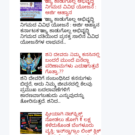
ರಾಜ್ಯ ಕಾಡುಗೊಲ್ಲ ಅಭಿವೃದ್ಧಿ
ನಿಗಮದ ವಿವಿಧ ಯೋಜನೆ :
ಅರ್ಜಿ ಆಹ್ವಾನ
ರಾಜ್ಯ ಕಾಡುಗೊಲ್ಲ ಅಭಿವೃದ್ಧಿ
ನಿಗಮದ ವಿವಿಧ ಯೋಜನೆ : ಅರ್ಜಿ ಆಹ್ವಾನ
ಕರ್ನಾಟಕ ರಾಜ್ಯ ಕಾಡುಗೊಲ್ಲ ಅಭಿವೃದ್ಧಿ
ನಿಗಮದ ವತಿಯಿಂದ ಪ್ರಸಕ್ತ ಸಾಲಿನ ವಿವಿಧ
ಯೋಜನೆಗಳ ಲಾಭವನ...
ಶನಿ ದೇವರು ನಿಮ್ಮ ಕನಸಿನಲ್ಲಿ
ಬಂದರೆ ಮುಂದೆ ಏನೆಲ್ಲಾ
ಪರಿಣಾಮಗಳು ಎದುರಾಗುತ್ತವೆ
ಗೊತ್ತಾ..??
ಶನಿ ದೇವರಿಗೆ ಸಂಬಂಧಿಸಿದ ಕನಸುಗಳು
ಬಿದ್ದರೆ, ಅದು ನಿಮ್ಮ ಜೀವನದಲ್ಲಿ ಕೆಲವು
ಪ್ರಮುಖ ಬದಲಾವಣೆಗಳಿಗೆ
ಕಾರಣವಾಗಬಹುದು ಎನ್ನುವುದನ್ನು
ತೋರಿಸುತ್ತದೆ. ಶನಿದ...
ಫ್ರೀಯಾಗಿ ನೆಟ್‌ಫ್ಲಿಕ್ಸ್
ನೋಡಲು ಹೋಗಿ ₹1 ಲಕ್ಷ
ಕಳೆದುಕೊಂಡ ಬೆಂಗಳೂರು
ವ್ಯಕ್ತಿ; ಇನ್‌ಸ್ಟಾಗ್ರಾಂ ಲಿಂಕ್ ಕ್ಲಿಕ್