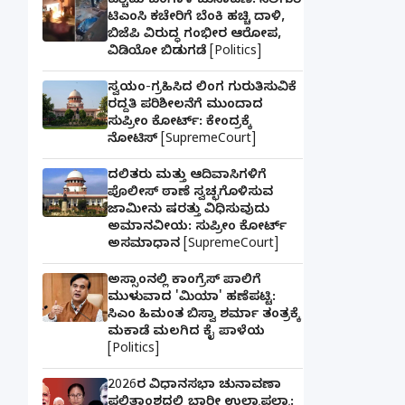
ಪಶ್ಚಿಮ ಬಂಗಾಳ ಚುನಾವಣೆ: ಸಿಲಿಗುರಿ
ಟಿಎಂಸಿ ಕಚೇರಿಗೆ ಬೆಂಕಿ ಹಚ್ಚಿ ದಾಳಿ,
ಬಿಜೆಪಿ ವಿರುದ್ಧ ಗಂಭೀರ ಆರೋಪ,
ವಿಡಿಯೋ ಬಿಡುಗಡೆ [Politics]
ಸ್ವಯಂ-ಗ್ರಹಿಸಿದ ಲಿಂಗ ಗುರುತಿಸುವಿಕೆ
ರದ್ದತಿ ಪರಿಶೀಲನೆಗೆ ಮುಂದಾದ
ಸುಪ್ರೀಂ ಕೋರ್ಟ್: ಕೇಂದ್ರಕ್ಕೆ
ನೋಟಿಸ್ [SupremeCourt]
ದಲಿತರು ಮತ್ತು ಆದಿವಾಸಿಗಳಿಗೆ
ಪೊಲೀಸ್ ಠಾಣೆ ಸ್ವಚ್ಛಗೊಳಿಸುವ
ಜಾಮೀನು ಷರತ್ತು ವಿಧಿಸುವುದು
ಅಮಾನವೀಯ: ಸುಪ್ರೀಂ ಕೋರ್ಟ್
ಅಸಮಾಧಾನ [SupremeCourt]
ಅಸ್ಸಾಂನಲ್ಲಿ ಕಾಂಗ್ರೆಸ್ ಪಾಲಿಗೆ
ಮುಳುವಾದ 'ಮಿಯಾ' ಹಣೆಪಟ್ಟಿ:
ಸಿಎಂ ಹಿಮಂತ ಬಿಸ್ವಾ ಶರ್ಮಾ ತಂತ್ರಕ್ಕೆ
ಮಕಾಡೆ ಮಲಗಿದ ಕೈ ಪಾಳೆಯ
[Politics]
2026ರ ವಿಧಾನಸಭಾ ಚುನಾವಣಾ
ಫಲಿತಾಂಶದಲ್ಲಿ ಭಾರೀ ಉಲ್ಟಾಪಲ್ಟಾ: