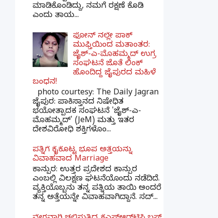
ಮಾಡಿಕೊಂಡಿದ್ದು, ನಮಗೆ ರಕ್ಷಣೆ ಕೊಡಿ
ಎಂದು ತಾಯ...
ಫೋನ್ ನಲ್ಲೇ ಪಾಕ್
ಮುಫ್ತಿಯಿಂದ ಮತಾಂತರ:
ಜೈಶ್-ಎ-ಮೊಹಮ್ಮದ್ ಉಗ್ರ
ಸಂಘಟನೆ ಜೊತೆ ಲಿಂಕ್
ಹೊಂದಿದ್ದ ಜೈಪುರದ ಮಹಿಳೆ
ಬಂಧನ!
photo courtesy: The Daily Jagran
ಜೈಪುರ: ಪಾಕಿಸ್ತಾನದ ನಿಷೇಧಿತ
ಭಯೋತ್ಪಾದಕ ಸಂಘಟನೆ 'ಜೈಶ್-ಎ-
ಮೊಹಮ್ಮದ್' (JeM) ಮತ್ತು ಇತರ
ದೇಶವಿರೋಧಿ ಶಕ್ತಿಗಳೊಂ...
ಪತ್ನಿಗೆ ಕೈಕೊಟ್ಟ ಭೂಪ ಅತ್ತೆಯನ್ನು
ವಿವಾಹವಾದ Marriage
ಕಾನ್ಪುರ: ಉತ್ತರ ಪ್ರದೇಶದ ಕಾನ್ಪುರ
ಎಂಬಲ್ಲಿ ವಿಲಕ್ಷಣ ಘಟನೆಯೊಂದು ನಡೆದಿದೆ.
ವ್ಯಕ್ತಿಯೊಬ್ಬನು ತನ್ನ ಪತ್ನಿಯ ತಾಯಿ ಅಂದರೆ
ತನ್ನ ಅತ್ತೆಯನ್ನೇ ವಿವಾಹವಾಗಿದ್ದಾನೆ. ಸದ್...