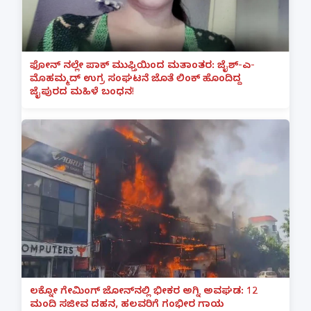
ಫೋನ್ ನಲ್ಲೇ ಪಾಕ್ ಮುಫ್ತಿಯಿಂದ ಮತಾಂತರ: ಜೈಶ್-ಎ-
ಮೊಹಮ್ಮದ್ ಉಗ್ರ ಸಂಘಟನೆ ಜೊತೆ ಲಿಂಕ್ ಹೊಂದಿದ್ದ
ಜೈಪುರದ ಮಹಿಳೆ ಬಂಧನ!
ಲಕ್ನೋ ಗೇಮಿಂಗ್ ಜೋನ್‌ನಲ್ಲಿ ಭೀಕರ ಅಗ್ನಿ ಅವಘಡ: 12
ಮಂದಿ ಸಜೀವ ದಹನ, ಹಲವರಿಗೆ ಗಂಭೀರ ಗಾಯ