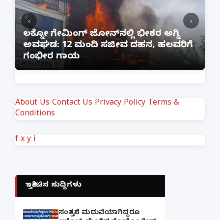
‹
›
:
ಲಕ್ನೋ ಗೇಮಿಂಗ್ ಜೋನ್‌ನಲ್ಲಿ ಭೀಕರ ಅಗ್ನಿ
ಅವಘಡ: 12 ಮಂದಿ ಸಜೀವ ದಹನ, ಹಲವರಿಗೆ
ಪ
ಗಂಭೀರ ಗಾಯ
M
About Us
Contact Us
Privacy Policy
Terms &
Conditions
f
x
y
i
ಇತ್ತೀಚಿನ ಸುದ್ದಿಗಳು
ಸಂತ್ರಸ್ತೆಗೆ ಮದುವೆಯಾಗಿದ್ದರೂ