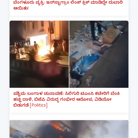
ಬೆಂಗಳೂರು ವ್ಯಕ್ತಿ; ಇನ್‌ಸ್ಟಾಗ್ರಾಂ ಲಿಂಕ್ ಕ್ಲಿಕ್ ಮಾಡಿದ್ದೇ ದುಬಾರಿ
ಆಯಿತು!
ಪಶ್ಚಿಮ ಬಂಗಾಳ ಚುನಾವಣೆ: ಸಿಲಿಗುರಿ ಟಿಎಂಸಿ ಕಚೇರಿಗೆ ಬೆಂಕಿ
ಹಚ್ಚಿ ದಾಳಿ, ಬಿಜೆಪಿ ವಿರುದ್ಧ ಗಂಭೀರ ಆರೋಪ, ವಿಡಿಯೋ
ಬಿಡುಗಡೆ [Politics]