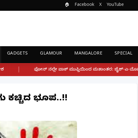
🏠
Facebook
X
YouTube
GADGETS
GLAMOUR
MANGALORE
SPECIAL
ಲೇ ಪಾಕ್ ಮುಫ್ತಿಯಿಂದ ಮತಾಂತರ: ಜೈಶ್-ಎ-ಮೊಹಮ್ಮದ್ ಉಗ್ರ ಸಂಘಟನೆ ಜೊತೆ 
ಗು ಕಚ್ಚಿದ ಭೂಪ..!!