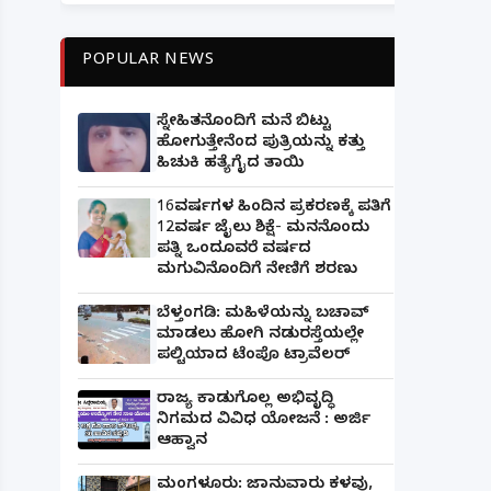
POPULAR NEWS
ಸ್ನೇಹಿತನೊಂದಿಗೆ ಮನೆ ಬಿಟ್ಟು
ಹೋಗುತ್ತೇನೆಂದ ಪುತ್ರಿಯನ್ನು ಕತ್ತು
ಹಿಚುಕಿ ಹತ್ಯೆಗೈದ ತಾಯಿ
16ವರ್ಷಗಳ ಹಿಂದಿನ ಪ್ರಕರಣಕ್ಕೆ ಪತಿಗೆ
12ವರ್ಷ ಜೈಲು ಶಿಕ್ಷೆ- ಮನನೊಂದು
ಪತ್ನಿ ಒಂದೂವರೆ ವರ್ಷದ
ಮಗುವಿನೊಂದಿಗೆ ನೇಣಿಗೆ ಶರಣು
ಬೆಳ್ತಂಗಡಿ: ಮಹಿಳೆಯನ್ನು ಬಚಾವ್
ಮಾಡಲು ಹೋಗಿ ನಡುರಸ್ತೆಯಲ್ಲೇ
ಪಲ್ಟಿಯಾದ ಟೆಂಪೊ ಟ್ರಾವೆಲರ್
ರಾಜ್ಯ ಕಾಡುಗೊಲ್ಲ ಅಭಿವೃದ್ಧಿ
ನಿಗಮದ ವಿವಿಧ ಯೋಜನೆ : ಅರ್ಜಿ
ಆಹ್ವಾನ
ಮಂಗಳೂರು: ಜಾನುವಾರು ಕಳವು,