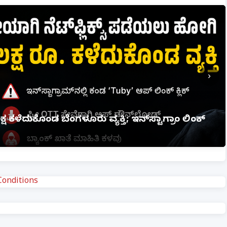
›
ಮೇಲಿನ ಪೋಕ್ಸೋ ಕೇಸ್ ರದ್ದಾಗಲ್ಲ: ಹೈಕೋರ್ಟ್ ಮಹತ್ವದ
onditions