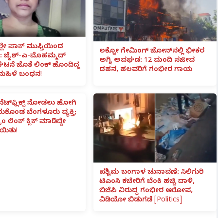
ಲೇ ಪಾಕ್ ಮುಫ್ತಿಯಿಂದ
ಲಕ್ನೋ ಗೇಮಿಂಗ್ ಜೋನ್‌ನಲ್ಲಿ ಭೀಕರ
 ಜೈಶ್-ಎ-ಮೊಹಮ್ಮದ್
ಅಗ್ನಿ ಅವಘಡ: 12 ಮಂದಿ ಸಜೀವ
ಟನೆ ಜೊತೆ ಲಿಂಕ್ ಹೊಂದಿದ್ದ
ದಹನ, ಹಲವರಿಗೆ ಗಂಭೀರ ಗಾಯ
ಮಹಿಳೆ ಬಂಧನ!
ನೆಟ್‌ಫ್ಲಿಕ್ಸ್ ನೋಡಲು ಹೋಗಿ
ೆದುಕೊಂಡ ಬೆಂಗಳೂರು ವ್ಯಕ್ತಿ;
ಾಂ ಲಿಂಕ್ ಕ್ಲಿಕ್ ಮಾಡಿದ್ದೇ
ಯಿತು!
ಪಶ್ಚಿಮ ಬಂಗಾಳ ಚುನಾವಣೆ: ಸಿಲಿಗುರಿ
ಟಿಎಂಸಿ ಕಚೇರಿಗೆ ಬೆಂಕಿ ಹಚ್ಚಿ ದಾಳಿ,
ಬಿಜೆಪಿ ವಿರುದ್ಧ ಗಂಭೀರ ಆರೋಪ,
ವಿಡಿಯೋ ಬಿಡುಗಡೆ [Politics]