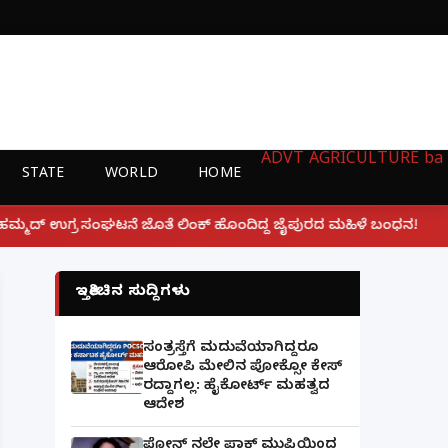
ADVT
AGRICULTURE
ba
STATE
WORLD
HOME
|
ಲಿಂಕ್ ಹೊಂದಿದ್ದ ಜೈಪುರದ ಮಹಿಳೆ ಬಂಧನ!
ಲಕ್ನೋ ಗೇಮಿಂಗ್
ಇತ್ತೀಚಿನ ಸುದ್ದಿಗಳು
ಸಂತ್ರಸ್ತೆಗೆ ಮದುವೆಯಾಗಿದ್ದರೂ
ಆರೋಪಿ ಮೇಲಿನ ಪೋಕ್ಸೋ ಕೇಸ್
ರದ್ದಾಗಲ್ಲ: ಹೈಕೋರ್ಟ್ ಮಹತ್ವದ
ಆದೇಶ
ಫೋನ್ ನಲ್ಲೇ ಪಾಕ್ ಮುಫ್ತಿಯಿಂದ