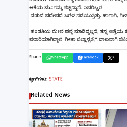
ಉಮೇಶ್ ಎಂಬಾತ ತನ್ನ ಹೆಂಡತಿ ಗೀತಾ ಮೇಲೆ ಹಲ್ಲೆ ಮಾಡ
ಆಕೆಯ ಮೂಗನ್ನು ಕಚ್ಚಿದ್ದಾನೆ. ಇವರಿಬ್ಬರ
ನಡುವೆ ಪದೇಪದೆ ಜಗಳ ನಡೆಯುತ್ತಿತ್ತು. ಹಾಗಾಗಿ, ಗೀತ
ಹೆಂಡತಿಯ ಮೇಲೆ ಹಲ್ಲೆ ಮಾಡಿದ್ದಲ್ಲದೆ, ತನ್ನ ಅತ್ತೆ
ಪರಾರಿಯಾಗಿದ್ದಾನೆ. ಗೀತಾ ಜಿಲ್ಲಾಸ್ಪತ್ರೆಗೆ ದಾಖಲಾಗಿ ಚಿಕಿತ್
Share:
WhatsApp
Facebook
X
ಟ್ಯಾಗ್‌ಗಳು:
STATE
Related News