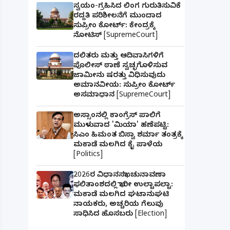
ಸ್ವಯಂ-ಗ್ರಹಿಸಿದ ಲಿಂಗ ಗುರುತಿಸುವಿಕೆ
ರದ್ದತಿ ಪರಿಶೀಲನೆಗೆ ಮುಂದಾದ
ಸುಪ್ರೀಂ ಕೋರ್ಟ್: ಕೇಂದ್ರಕ್ಕೆ
ನೋಟಿಸ್ [SupremeCourt]
ದಲಿತರು ಮತ್ತು ಆದಿವಾಸಿಗಳಿಗೆ
ಪೊಲೀಸ್ ಠಾಣೆ ಸ್ವಚ್ಛಗೊಳಿಸುವ
ಜಾಮೀನು ಷರತ್ತು ವಿಧಿಸುವುದು
ಅಮಾನವೀಯ: ಸುಪ್ರೀಂ ಕೋರ್ಟ್
ಅಸಮಾಧಾನ [SupremeCourt]
ಅಸ್ಸಾಂನಲ್ಲಿ ಕಾಂಗ್ರೆಸ್ ಪಾಲಿಗೆ
ಮುಳುವಾದ 'ಮಿಯಾ' ಹಣೆಪಟ್ಟಿ:
ಸಿಎಂ ಹಿಮಂತ ಬಿಸ್ವಾ ಶರ್ಮಾ ತಂತ್ರಕ್ಕೆ
ಮಕಾಡೆ ಮಲಗಿದ ಕೈ ಪಾಳೆಯ
[Politics]
2026ರ ವಿಧಾನಸಭಾ ಚುನಾವಣಾ
ಫಲಿತಾಂಶದಲ್ಲಿ ಭಾರೀ ಉಲ್ಟಾಪಲ್ಟಾ:
ಮಕಾಡೆ ಮಲಗಿದ ಘಟಾನುಘಟಿ
ನಾಯಕರು, ಅಚ್ಚರಿಯ ಗೆಲುವು
ಸಾಧಿಸಿದ ಹೊಸಬರು [Election]