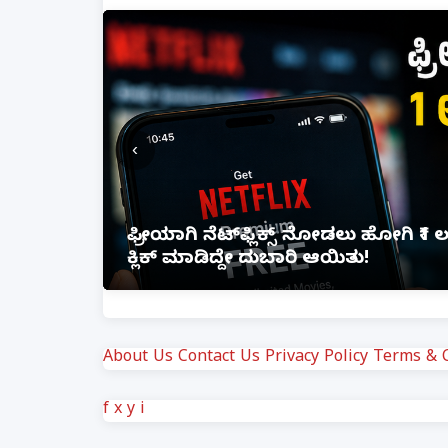
‹
ಸಂತ್ರಸ್ತೆಗೆ ಮದುವೆಯಾಗಿದ್ದರೂ ಆರೋಪಿ 
ಆದೇಶ
About Us
Contact Us
Privacy Policy
Terms & C
f
x
y
i