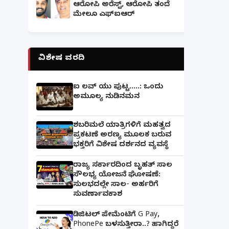
ಆರೋಪಿ ಅರೆಸ್ಟ್, ಆರೋಪಿ ತಂದೆ
ಮೇಲೂ ಎಫ್ಐಆರ್
ವಿಶೇಷ ವರದಿ
ಐ ಲವ್ ಯು ಪುಟ್ಟ.....: ಒಂದು
ಅಮೂಲ್ಯ ನುಡಿನಮನ
ಶಬರಿಮಲೆ ಯಾತ್ರಿಗಳಿಗೆ ಮಹತ್ವದ
ಪ್ರಕಟಣೆ ಅರಣ್ಯ ಮೂಲಕ ಬರುವ
ಭಕ್ತರಿಗೆ ವಿಶೇಷ ದರ್ಶನದ ವ್ಯವಸ್ಥೆ
ರಾಜ್ಯ ಸರ್ಕಾರದಿಂದ ಬೃಹತ್ ಸಾಲ
ಸೌಲಭ್ಯ ಯೋಜನೆ ಘೋಷಣೆ:
ಸುಲಭದಲ್ಲೇ ಸಾಲ- ಅರ್ಹರಿಗೆ
ಸುವರ್ಣಾವಕಾಶ
ಡಿಜಿಟಲ್ ಪೇಮೆಂಟಿಗೆ G Pay,
PhonePe ಬಳಸುತ್ತೀರಾ..? ಹಾಗಿದ್ದರೆ