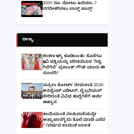
2000 ರೂ. ನೋಟು ಇದೆಯಾ..?
ನಗದೀಕರಿಸಲು ಲಾಸ್ಟ್‌ ಚಾನ್ಸ್‌!
ರಾಜ್ಯ
ಕಂಕಣ ಭಾಗ್ಯ ಕೂಡಿಬಂತು: ಕೊನೆಗೂ
ಭಾವಿ ಪತ್ನಿಯನ್ನು ಪರಿಚಯಿಸಿದ 'ಗಿಚ್ಚಿ
ಗಿಲಿಗಿಲಿ' ಪ್ರಶಾಂತ್ ಗೌಡ! ಯಾರು ಈ
ಸುಂದರಿ?
ಸುಪ್ರೀಂ ಕೋರ್ಟ್ ನೇಮಕಾತಿ 2026:
ಅಸಿಸ್ಟೆಂಟ್ ಎಡಿಟರ್, ಲೈಬ್ರರಿಯನ್
ಸೇರಿದಂತೆ ವಿವಿಧ ಹುದ್ದೆಗಳಿಗೆ ಅರ್ಜಿ
ಆಹ್ವಾನ
ತಾಯಿಯಂತೆ ಸಲಹಿದಾಕೆಯನ್ನೇ
ಅತ್ಯಾಚಾರಗೈದು ಕೊಲೆ ಮಾಡಿ ಎಸೆದ
17ವರ್ಷದ ಕಾಮುಕ ಬಾಲಕ