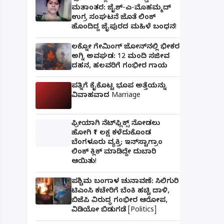
ಮತಾಂತರ: ಜೈಶ್-ಎ-ಮೊಹಮ್ಮದ್
ಉಗ್ರ ಸಂಘಟನೆ ಜೊತೆ ಲಿಂಕ್
ಹೊಂದಿದ್ದ ಜೈಪುರದ ಮಹಿಳೆ ಬಂಧನ!
ಲಕ್ನೋ ಗೇಮಿಂಗ್ ಜೋನ್‌ನಲ್ಲಿ ಭೀಕರ
ಅಗ್ನಿ ಅವಘಡ: 12 ಮಂದಿ ಸಜೀವ
ದಹನ, ಹಲವರಿಗೆ ಗಂಭೀರ ಗಾಯ
ಪತ್ನಿಗೆ ಕೈಕೊಟ್ಟ ಭೂಪ ಅತ್ತೆಯನ್ನು
ವಿವಾಹವಾದ Marriage
ಫ್ರೀಯಾಗಿ ನೆಟ್‌ಫ್ಲಿಕ್ಸ್ ನೋಡಲು
ಹೋಗಿ ₹1 ಲಕ್ಷ ಕಳೆದುಕೊಂಡ
ಬೆಂಗಳೂರು ವ್ಯಕ್ತಿ; ಇನ್‌ಸ್ಟಾಗ್ರಾಂ
ಲಿಂಕ್ ಕ್ಲಿಕ್ ಮಾಡಿದ್ದೇ ದುಬಾರಿ
ಆಯಿತು!
ಪಶ್ಚಿಮ ಬಂಗಾಳ ಚುನಾವಣೆ: ಸಿಲಿಗುರಿ
ಟಿಎಂಸಿ ಕಚೇರಿಗೆ ಬೆಂಕಿ ಹಚ್ಚಿ ದಾಳಿ,
ಬಿಜೆಪಿ ವಿರುದ್ಧ ಗಂಭೀರ ಆರೋಪ,
ವಿಡಿಯೋ ಬಿಡುಗಡೆ [Politics]