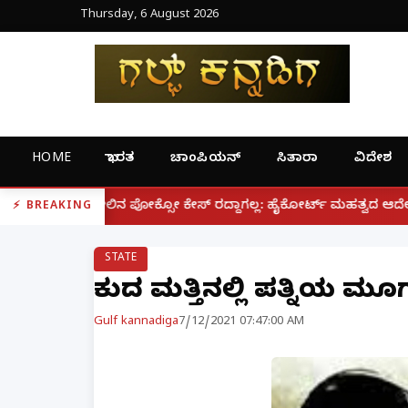
Thursday, 6 August 2026
HOME
ಭಾರತ
ಚಾಂಪಿಯನ್
ಸಿತಾರಾ
ವಿದೇಶ
|
್ಸೋ ಕೇಸ್ ರದ್ದಾಗಲ್ಲ: ಹೈಕೋರ್ಟ್ ಮಹತ್ವದ ಆದೇಶ
ಫೋನ್ ನಲ್
BREAKING
STATE
ಕುಡಿದ ಮತ್ತಿನಲ್ಲಿ ಪತ್ನಿಯ ಮೂ
Gulf kannadiga
7/12/2021 07:47:00 AM