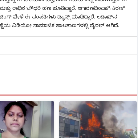
ುತ್ತಿದ್ದು ಈ ಸಿನಿಮಾದ ಚಿತ್ರೀಕರಣ ಲಡಾಖ್​ನಲ್ಲಿ ನಡೆಯುತ್ತಿದೆ. ಈ
ಮತ್ತು ರಾಧಿಕ ಚೌಧರಿ ಹಣ ಹೂಡಿದ್ದಾರೆ. ಆ ಕಾರಣದಿಂದಾಗಿ ಕಿರಣ್
ಟಿಂಗ್ ವೇಳೆ ಈ ದಂಪತಿಗಳು ಡ್ಯಾನ್ಸ್ ಮಾಡಿದ್ದಾರೆ. ಲಡಾಖ್​ನ
ಜ್ಜೆಯ ವಿಡಿಯೋ ಸಾಮಾಜಿಕ ಜಾಲತಾಣಗಳಲ್ಲಿ ವೈರಲ್ ಆಗಿದೆ.