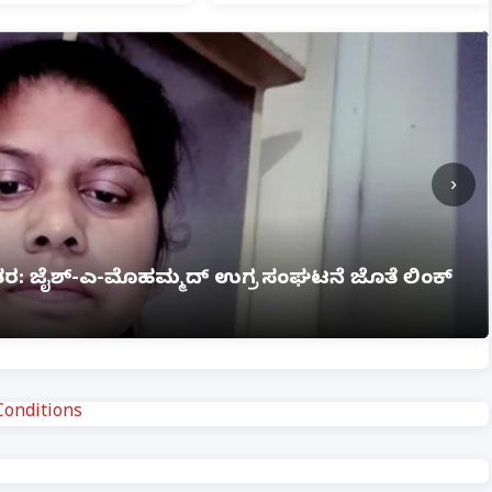
›
ಗ್ನಿ ಅವಘಡ: 12 ಮಂದಿ ಸಜೀವ ದಹನ, ಹಲವರಿಗೆ ಗಂಭೀರ
onditions