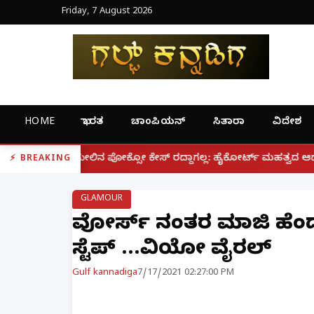
Friday, 7 August 2026
HOME
ಭಾರತ
ಚಾಂಪಿಯನ್
ಸಿತಾರಾ
ವಿದೇಶ
|
ೋಕ್ಸೋ ಕೇಸ್ ರದ್ದಾಗಲ್ಲ: ಹೈಕೋರ್ಟ್ ಮಹತ್ವದ ಆದೇಶ
ಫೋನ್ ನಲ
BREAKING
GLAMOUR
ಡಿವೋರ್ಸ್ ನಂತರ ಮಾಜಿ ಹೆ
ಸ್ಟೆಪ್ ...ವಿಡಿಯೋ ವೈರಲ್
Gulf kannadiga
7/17/2021 02:27:00 PM