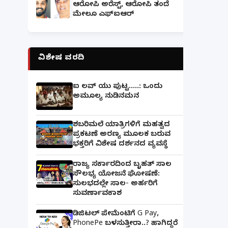
ಆರೋಪಿ ಅರೆಸ್ಟ್, ಆರೋಪಿ ತಂದೆ
ಮೇಲೂ ಎಫ್ಐಆರ್
ವಿಶೇಷ ವರದಿ
ಐ ಲವ್ ಯು ಪುಟ್ಟ.....: ಒಂದು
ಅಮೂಲ್ಯ ನುಡಿನಮನ
ಶಬರಿಮಲೆ ಯಾತ್ರಿಗಳಿಗೆ ಮಹತ್ವದ
ಪ್ರಕಟಣೆ ಅರಣ್ಯ ಮೂಲಕ ಬರುವ
ಭಕ್ತರಿಗೆ ವಿಶೇಷ ದರ್ಶನದ ವ್ಯವಸ್ಥೆ
ರಾಜ್ಯ ಸರ್ಕಾರದಿಂದ ಬೃಹತ್ ಸಾಲ
ಸೌಲಭ್ಯ ಯೋಜನೆ ಘೋಷಣೆ:
ಸುಲಭದಲ್ಲೇ ಸಾಲ- ಅರ್ಹರಿಗೆ
ಸುವರ್ಣಾವಕಾಶ
ಡಿಜಿಟಲ್ ಪೇಮೆಂಟಿಗೆ G Pay,
PhonePe ಬಳಸುತ್ತೀರಾ..? ಹಾಗಿದ್ದರೆ