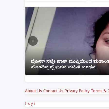
‹
ೆ ಲಿಂಕ್
ಲಕ್ನೋ ಗೇಮಿಂಗ್ ಜೋನ್‌ನಲ್ಲಿ ಭೀಕರ ಅ
ಗಾಯ
About Us
Contact Us
Privacy Policy
Terms & C
f
x
y
i