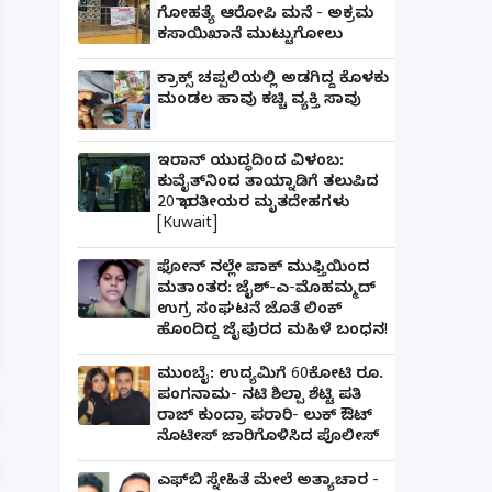
ಗೋಹತ್ಯೆ ಆರೋಪಿ ಮನೆ - ಅಕ್ರಮ
ಕಸಾಯಿಖಾನೆ ಮುಟ್ಟುಗೋಲು
ಕ್ರಾಕ್ಸ್ ಚಪ್ಪಲಿಯಲ್ಲಿ ಅಡಗಿದ್ದ ಕೊಳಕು
ಮಂಡಲ ಹಾವು ಕಚ್ಚಿ ವ್ಯಕ್ತಿ ಸಾವು
ಇರಾನ್ ಯುದ್ಧದಿಂದ ವಿಳಂಬ:
ಕುವೈತ್‌ನಿಂದ ತಾಯ್ನಾಡಿಗೆ ತಲುಪಿದ
20 ಭಾರತೀಯರ ಮೃತದೇಹಗಳು
[Kuwait]
ಫೋನ್ ನಲ್ಲೇ ಪಾಕ್ ಮುಫ್ತಿಯಿಂದ
ಮತಾಂತರ: ಜೈಶ್-ಎ-ಮೊಹಮ್ಮದ್
ಪತ್ನಿಗೆ ಕೈಕೊಟ್ಟ ಭೂಪ ಅತ್ತೆಯನ್ನು ವಿವಾಹವಾದ Marriag
ಉಗ್ರ ಸಂಘಟನೆ ಜೊತೆ ಲಿಂಕ್
ಹೊಂದಿದ್ದ ಜೈಪುರದ ಮಹಿಳೆ ಬಂಧನ!
ಮುಂಬೈ: ಉದ್ಯಮಿಗೆ 60ಕೋಟಿ ರೂ.
ಪಂಗನಾಮ- ನಟಿ ಶಿಲ್ಪಾ ಶೆಟ್ಟಿ ಪತಿ
ರಾಜ್ ಕುಂದ್ರಾ ಪರಾರಿ- ಲುಕ್ ಔಟ್
ನೊಟೀಸ್ ಜಾರಿಗೊಳಿಸಿದ ಪೊಲೀಸ್
ಎಫ್‌ಬಿ ಸ್ನೇಹಿತೆ ಮೇಲೆ ಅತ್ಯಾಚಾರ -