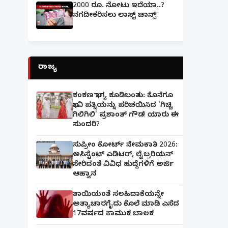
2000 ರೂ. ನೋಟು ಇದೆಯಾ..?
ನಗದೀಕರಿಸಲು ಲಾಸ್ಟ್‌ ಚಾನ್ಸ್‌!
ರಾಜ್ಯ
ಕಂಕಣ ಭಾಗ್ಯ ಕೂಡಿಬಂತು: ಕೊನೆಗೂ
ಭಾವಿ ಪತ್ನಿಯನ್ನು ಪರಿಚಯಿಸಿದ 'ಗಿಚ್ಚಿ
ಗಿಲಿಗಿಲಿ' ಪ್ರಶಾಂತ್ ಗೌಡ! ಯಾರು ಈ
ಸುಂದರಿ?
ಸುಪ್ರೀಂ ಕೋರ್ಟ್ ನೇಮಕಾತಿ 2026:
ಅಸಿಸ್ಟೆಂಟ್ ಎಡಿಟರ್, ಲೈಬ್ರರಿಯನ್
ಸೇರಿದಂತೆ ವಿವಿಧ ಹುದ್ದೆಗಳಿಗೆ ಅರ್ಜಿ
ಆಹ್ವಾನ
ತಾಯಿಯಂತೆ ಸಲಹಿದಾಕೆಯನ್ನೇ
ಅತ್ಯಾಚಾರಗೈದು ಕೊಲೆ ಮಾಡಿ ಎಸೆದ
17ವರ್ಷದ ಕಾಮುಕ ಬಾಲಕ