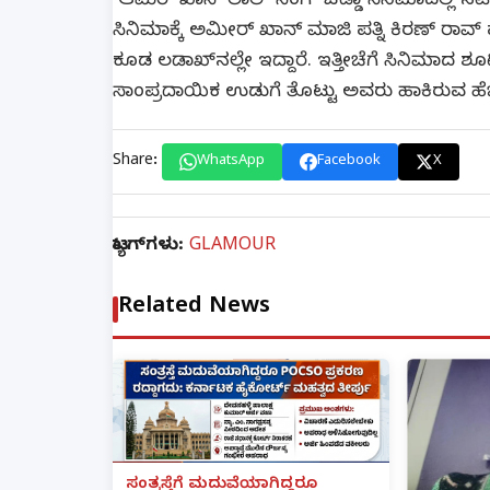
ಆಮಿರ್ ಖಾನ್ ಲಾಲ್​ ಸಿಂಗ್ ಚಡ್ಡಾ ಸಿನಿಮಾದಲ್ಲಿ ನಟಿಸ
ಸಿನಿಮಾಕ್ಕೆ ಅಮೀರ್ ಖಾನ್ ಮಾಜಿ ಪತ್ನಿ ಕಿರಣ್ ರಾವ್ 
ಕೂಡ ಲಡಾಖ್​ನಲ್ಲೇ ಇದ್ದಾರೆ. ಇತ್ತೀಚೆಗೆ ಸಿನಿಮಾದ ಶೂ
ಸಾಂಪ್ರದಾಯಿಕ ಉಡುಗೆ ತೊಟ್ಟು ಅವರು ಹಾಕಿರುವ ಹೆ
Share:
WhatsApp
Facebook
X
ಟ್ಯಾಗ್‌ಗಳು:
GLAMOUR
Related News
ಸಂತ್ರಸ್ತೆಗೆ ಮದುವೆಯಾಗಿದ್ದರೂ