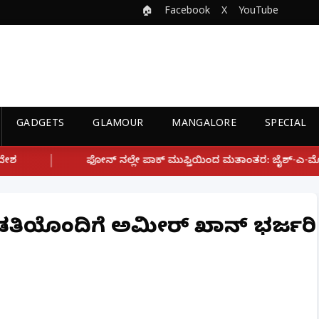
🏠
Facebook
X
YouTube
GADGETS
GLAMOUR
MANGALORE
SPECIAL
್ಲೇ ಪಾಕ್ ಮುಫ್ತಿಯಿಂದ ಮತಾಂತರ: ಜೈಶ್-ಎ-ಮೊಹಮ್ಮದ್ ಉಗ್ರ ಸಂಘಟನೆ ಜೊತೆ
ಂಡತಿಯೊಂದಿಗೆ ಅಮೀರ್ ಖಾನ್ ಭರ್ಜರಿ