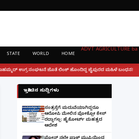
ADVT
AGRICULTURE
ba
STATE
WORLD
HOME
|
 ಲಿಂಕ್ ಹೊಂದಿದ್ದ ಜೈಪುರದ ಮಹಿಳೆ ಬಂಧನ!
ಲಕ್ನೋ ಗೇಮಿಂಗ
ಇತ್ತೀಚಿನ ಸುದ್ದಿಗಳು
ಸಂತ್ರಸ್ತೆಗೆ ಮದುವೆಯಾಗಿದ್ದರೂ
ಆರೋಪಿ ಮೇಲಿನ ಪೋಕ್ಸೋ ಕೇಸ್
ರದ್ದಾಗಲ್ಲ: ಹೈಕೋರ್ಟ್ ಮಹತ್ವದ
ಆದೇಶ
ಫೋನ್ ನಲ್ಲೇ ಪಾಕ್ ಮುಫ್ತಿಯಿಂದ