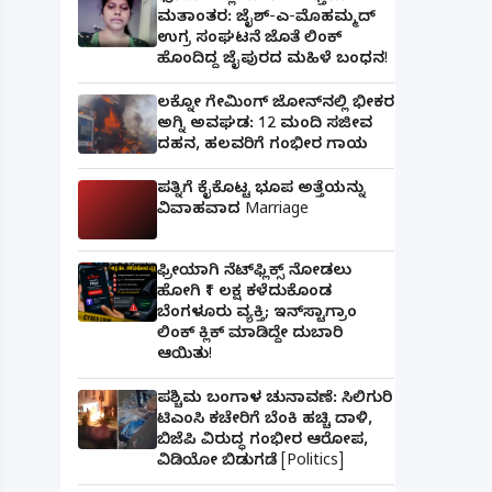
ಮತಾಂತರ: ಜೈಶ್-ಎ-ಮೊಹಮ್ಮದ್
ಉಗ್ರ ಸಂಘಟನೆ ಜೊತೆ ಲಿಂಕ್
ಹೊಂದಿದ್ದ ಜೈಪುರದ ಮಹಿಳೆ ಬಂಧನ!
ಲಕ್ನೋ ಗೇಮಿಂಗ್ ಜೋನ್‌ನಲ್ಲಿ ಭೀಕರ
ಅಗ್ನಿ ಅವಘಡ: 12 ಮಂದಿ ಸಜೀವ
ದಹನ, ಹಲವರಿಗೆ ಗಂಭೀರ ಗಾಯ
ಪತ್ನಿಗೆ ಕೈಕೊಟ್ಟ ಭೂಪ ಅತ್ತೆಯನ್ನು
ವಿವಾಹವಾದ Marriage
ಫ್ರೀಯಾಗಿ ನೆಟ್‌ಫ್ಲಿಕ್ಸ್ ನೋಡಲು
ಹೋಗಿ ₹1 ಲಕ್ಷ ಕಳೆದುಕೊಂಡ
ಬೆಂಗಳೂರು ವ್ಯಕ್ತಿ; ಇನ್‌ಸ್ಟಾಗ್ರಾಂ
ಲಿಂಕ್ ಕ್ಲಿಕ್ ಮಾಡಿದ್ದೇ ದುಬಾರಿ
ಆಯಿತು!
ಪಶ್ಚಿಮ ಬಂಗಾಳ ಚುನಾವಣೆ: ಸಿಲಿಗುರಿ
ಟಿಎಂಸಿ ಕಚೇರಿಗೆ ಬೆಂಕಿ ಹಚ್ಚಿ ದಾಳಿ,
ಬಿಜೆಪಿ ವಿರುದ್ಧ ಗಂಭೀರ ಆರೋಪ,
ವಿಡಿಯೋ ಬಿಡುಗಡೆ [Politics]