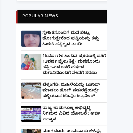
POPULAR NEWS
ಸ್ನೇಹಿತನೊಂದಿಗೆ ಮನೆ ಬಿಟ್ಟು
ಹೋಗುತ್ತೇನೆಂದ ಪುತ್ರಿಯನ್ನು ಕತ್ತು
ಹಿಚುಕಿ ಹತ್ಯೆಗೈದ ತಾಯಿ
16ವರ್ಷಗಳ ಹಿಂದಿನ ಪ್ರಕರಣಕ್ಕೆ ಪತಿಗೆ
12ವರ್ಷ ಜೈಲು ಶಿಕ್ಷೆ- ಮನನೊಂದು
ಪತ್ನಿ ಒಂದೂವರೆ ವರ್ಷದ
ಮಗುವಿನೊಂದಿಗೆ ನೇಣಿಗೆ ಶರಣು
ಬೆಳ್ತಂಗಡಿ: ಮಹಿಳೆಯನ್ನು ಬಚಾವ್
ಮಾಡಲು ಹೋಗಿ ನಡುರಸ್ತೆಯಲ್ಲೇ
ಪಲ್ಟಿಯಾದ ಟೆಂಪೊ ಟ್ರಾವೆಲರ್
ರಾಜ್ಯ ಕಾಡುಗೊಲ್ಲ ಅಭಿವೃದ್ಧಿ
ನಿಗಮದ ವಿವಿಧ ಯೋಜನೆ : ಅರ್ಜಿ
ಆಹ್ವಾನ
ಮಂಗಳೂರು: ಜಾನುವಾರು ಕಳವು,