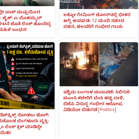
ಲೇ ಪಾಕ್ ಮುಫ್ತಿಯಿಂದ
ಲಕ್ನೋ ಗೇಮಿಂಗ್ ಜೋನ್‌ನಲ್ಲಿ ಭೀಕರ
 ಜೈಶ್-ಎ-ಮೊಹಮ್ಮದ್
ಅಗ್ನಿ ಅವಘಡ: 12 ಮಂದಿ ಸಜೀವ
ಟನೆ ಜೊತೆ ಲಿಂಕ್ ಹೊಂದಿದ್ದ
ದಹನ, ಹಲವರಿಗೆ ಗಂಭೀರ ಗಾಯ
ಮಹಿಳೆ ಬಂಧನ!
ಪಶ್ಚಿಮ ಬಂಗಾಳ ಚುನಾವಣೆ: ಸಿಲಿಗುರಿ
ಟಿಎಂಸಿ ಕಚೇರಿಗೆ ಬೆಂಕಿ ಹಚ್ಚಿ ದಾಳಿ,
ಬಿಜೆಪಿ ವಿರುದ್ಧ ಗಂಭೀರ ಆರೋಪ,
ವಿಡಿಯೋ ಬಿಡುಗಡೆ [Politics]
ನೆಟ್‌ಫ್ಲಿಕ್ಸ್ ನೋಡಲು ಹೋಗಿ
ೆದುಕೊಂಡ ಬೆಂಗಳೂರು ವ್ಯಕ್ತಿ;
ಾಂ ಲಿಂಕ್ ಕ್ಲಿಕ್ ಮಾಡಿದ್ದೇ
ಯಿತು!