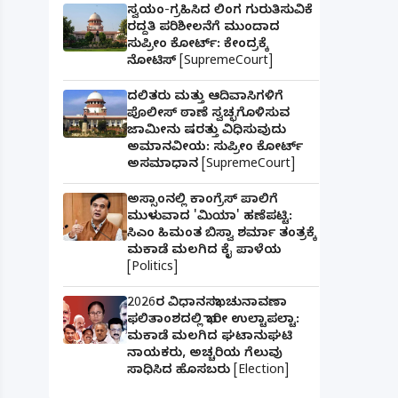
ಸ್ವಯಂ-ಗ್ರಹಿಸಿದ ಲಿಂಗ ಗುರುತಿಸುವಿಕೆ
ರದ್ದತಿ ಪರಿಶೀಲನೆಗೆ ಮುಂದಾದ
ಸುಪ್ರೀಂ ಕೋರ್ಟ್: ಕೇಂದ್ರಕ್ಕೆ
ನೋಟಿಸ್ [SupremeCourt]
ದಲಿತರು ಮತ್ತು ಆದಿವಾಸಿಗಳಿಗೆ
ಪೊಲೀಸ್ ಠಾಣೆ ಸ್ವಚ್ಛಗೊಳಿಸುವ
ಜಾಮೀನು ಷರತ್ತು ವಿಧಿಸುವುದು
ಅಮಾನವೀಯ: ಸುಪ್ರೀಂ ಕೋರ್ಟ್
ಅಸಮಾಧಾನ [SupremeCourt]
ಅಸ್ಸಾಂನಲ್ಲಿ ಕಾಂಗ್ರೆಸ್ ಪಾಲಿಗೆ
ಮುಳುವಾದ 'ಮಿಯಾ' ಹಣೆಪಟ್ಟಿ:
ಸಿಎಂ ಹಿಮಂತ ಬಿಸ್ವಾ ಶರ್ಮಾ ತಂತ್ರಕ್ಕೆ
ಮಕಾಡೆ ಮಲಗಿದ ಕೈ ಪಾಳೆಯ
[Politics]
2026ರ ವಿಧಾನಸಭಾ ಚುನಾವಣಾ
ಫಲಿತಾಂಶದಲ್ಲಿ ಭಾರೀ ಉಲ್ಟಾಪಲ್ಟಾ:
ಮಕಾಡೆ ಮಲಗಿದ ಘಟಾನುಘಟಿ
ನಾಯಕರು, ಅಚ್ಚರಿಯ ಗೆಲುವು
ಸಾಧಿಸಿದ ಹೊಸಬರು [Election]