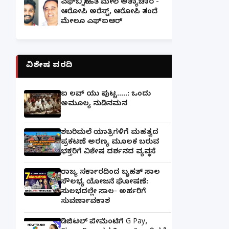
ಎಫ್‌ಬಿ ಸ್ನೇಹಿತೆ ಮೇಲೆ ಅತ್ಯಾಚಾರ -
ಆರೋಪಿ ಅರೆಸ್ಟ್, ಆರೋಪಿ ತಂದೆ
ಮೇಲೂ ಎಫ್ಐಆರ್
ವಿಶೇಷ ವರದಿ
ಐ ಲವ್ ಯು ಪುಟ್ಟ.....: ಒಂದು
ಅಮೂಲ್ಯ ನುಡಿನಮನ
ಶಬರಿಮಲೆ ಯಾತ್ರಿಗಳಿಗೆ ಮಹತ್ವದ
ಪ್ರಕಟಣೆ ಅರಣ್ಯ ಮೂಲಕ ಬರುವ
ಭಕ್ತರಿಗೆ ವಿಶೇಷ ದರ್ಶನದ ವ್ಯವಸ್ಥೆ
ರಾಜ್ಯ ಸರ್ಕಾರದಿಂದ ಬೃಹತ್ ಸಾಲ
ಸೌಲಭ್ಯ ಯೋಜನೆ ಘೋಷಣೆ:
ಸುಲಭದಲ್ಲೇ ಸಾಲ- ಅರ್ಹರಿಗೆ
ಸುವರ್ಣಾವಕಾಶ
ಡಿಜಿಟಲ್ ಪೇಮೆಂಟಿಗೆ G Pay,