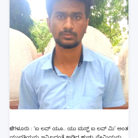
ಬೆಂಗಳೂರು : ‘ಐ ಲವ್ ಯೂ.. ಯು ಮಸ್ಟ್ ಐ ಲವ್ ಮಿ‌’ ಅಂತ