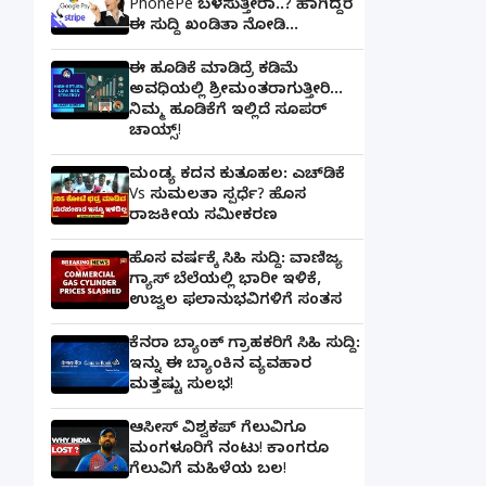
PhonePe ಬಳಸುತ್ತೀರಾ..? ಹಾಗಿದ್ದರೆ
ಈ ಸುದ್ದಿ ಖಂಡಿತಾ ನೋಡಿ...
ಈ ಹೂಡಿಕೆ ಮಾಡಿದ್ರೆ ಕಡಿಮೆ
ಅವಧಿಯಲ್ಲಿ ಶ್ರೀಮಂತರಾಗುತ್ತೀರಿ...
ನಿಮ್ಮ ಹೂಡಿಕೆಗೆ ಇಲ್ಲಿದೆ ಸೂಪರ್
ಚಾಯ್ಸ್‌!
ಮಂಡ್ಯ ಕದನ ಕುತೂಹಲ: ಎಚ್‌ಡಿಕೆ
Vs ಸುಮಲತಾ ಸ್ಪರ್ಧೆ? ಹೊಸ
ರಾಜಕೀಯ ಸಮೀಕರಣ
ಹೊಸ ವರ್ಷಕ್ಕೆ ಸಿಹಿ ಸುದ್ದಿ: ವಾಣಿಜ್ಯ
ಗ್ಯಾಸ್‌ ಬೆಲೆಯಲ್ಲಿ ಭಾರೀ ಇಳಿಕೆ,
ಉಜ್ವಲ ಫಲಾನುಭವಿಗಳಿಗೆ ಸಂತಸ
ಕೆನರಾ ಬ್ಯಾಂಕ್‌ ಗ್ರಾಹಕರಿಗೆ ಸಿಹಿ ಸುದ್ದಿ:
ಇನ್ನು ಈ ಬ್ಯಾಂಕಿನ ವ್ಯವಹಾರ
ಮತ್ತಷ್ಟು ಸುಲಭ!
ಆಸೀಸ್ ವಿಶ್ವಕಪ್ ಗೆಲುವಿಗೂ
ಮಂಗಳೂರಿಗೆ ನಂಟು! ಕಾಂಗರೂ
ಗೆಲುವಿಗೆ ಮಹಿಳೆಯ ಬಲ!