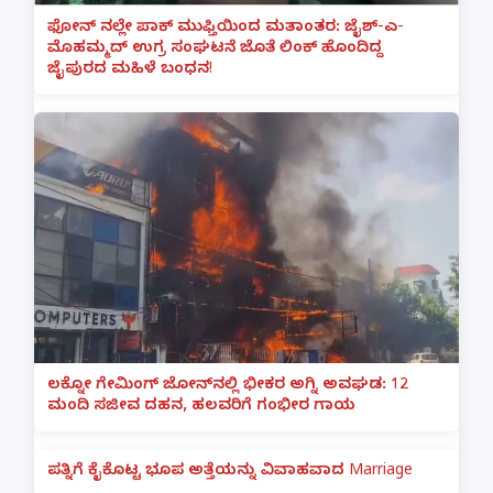
ಫೋನ್ ನಲ್ಲೇ ಪಾಕ್ ಮುಫ್ತಿಯಿಂದ ಮತಾಂತರ: ಜೈಶ್-ಎ-
ಮೊಹಮ್ಮದ್ ಉಗ್ರ ಸಂಘಟನೆ ಜೊತೆ ಲಿಂಕ್ ಹೊಂದಿದ್ದ
ಜೈಪುರದ ಮಹಿಳೆ ಬಂಧನ!
ಲಕ್ನೋ ಗೇಮಿಂಗ್ ಜೋನ್‌ನಲ್ಲಿ ಭೀಕರ ಅಗ್ನಿ ಅವಘಡ: 12
ಮಂದಿ ಸಜೀವ ದಹನ, ಹಲವರಿಗೆ ಗಂಭೀರ ಗಾಯ
ಪತ್ನಿಗೆ ಕೈಕೊಟ್ಟ ಭೂಪ ಅತ್ತೆಯನ್ನು ವಿವಾಹವಾದ Marriage