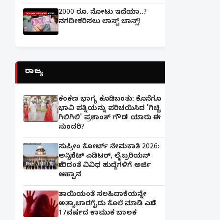
2000 ರೂ. ನೋಟು ಇದೆಯಾ..?
ನಗದೀಕರಿಸಲು ಲಾಸ್ಟ್‌ ಚಾನ್ಸ್‌!
ರಾಜ್ಯ
ಕಂಕಣ ಭಾಗ್ಯ ಕೂಡಿಬಂತು: ಕೊನೆಗೂ
ಭಾವಿ ಪತ್ನಿಯನ್ನು ಪರಿಚಯಿಸಿದ 'ಗಿಚ್ಚಿ
ಗಿಲಿಗಿಲಿ' ಪ್ರಶಾಂತ್ ಗೌಡ! ಯಾರು ಈ
ಸುಂದರಿ?
ಸುಪ್ರೀಂ ಕೋರ್ಟ್ ನೇಮಕಾತಿ 2026:
ಅಸಿಸ್ಟೆಂಟ್ ಎಡಿಟರ್, ಲೈಬ್ರರಿಯನ್
ಸೇರಿದಂತೆ ವಿವಿಧ ಹುದ್ದೆಗಳಿಗೆ ಅರ್ಜಿ
ಆಹ್ವಾನ
ತಾಯಿಯಂತೆ ಸಲಹಿದಾಕೆಯನ್ನೇ
ಅತ್ಯಾಚಾರಗೈದು ಕೊಲೆ ಮಾಡಿ ಎಸೆದ
17ವರ್ಷದ ಕಾಮುಕ ಬಾಲಕ