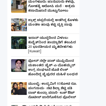
ಮಂಗಳೂರು: ಜಾನುವಾರು ಕಳವು,
ಗೋಹತ್ಯೆ ಆರೋಪಿ ಮನೆ - ಅಕ್ರಮ
ಕಸಾಯಿಖಾನೆ ಮುಟ್ಟುಗೋಲು
ಕ್ರಾಕ್ಸ್ ಚಪ್ಪಲಿಯಲ್ಲಿ ಅಡಗಿದ್ದ ಕೊಳಕು
ಮಂಡಲ ಹಾವು ಕಚ್ಚಿ ವ್ಯಕ್ತಿ ಸಾವು
ಇರಾನ್ ಯುದ್ಧದಿಂದ ವಿಳಂಬ:
ಕುವೈತ್‌ನಿಂದ ತಾಯ್ನಾಡಿಗೆ ತಲುಪಿದ
20 ಭಾರತೀಯರ ಮೃತದೇಹಗಳು
[Kuwait]
ಫೋನ್ ನಲ್ಲೇ ಪಾಕ್ ಮುಫ್ತಿಯಿಂದ
ಮತಾಂತರ: ಜೈಶ್-ಎ-ಮೊಹಮ್ಮದ್
ಉಗ್ರ ಸಂಘಟನೆ ಜೊತೆ ಲಿಂಕ್
ಹೊಂದಿದ್ದ ಜೈಪುರದ ಮಹಿಳೆ ಬಂಧನ!
ಮುಂಬೈ: ಉದ್ಯಮಿಗೆ 60ಕೋಟಿ ರೂ.
ಪಂಗನಾಮ- ನಟಿ ಶಿಲ್ಪಾ ಶೆಟ್ಟಿ ಪತಿ
ರಾಜ್ ಕುಂದ್ರಾ ಪರಾರಿ- ಲುಕ್ ಔಟ್
ನೊಟೀಸ್ ಜಾರಿಗೊಳಿಸಿದ ಪೊಲೀಸ್