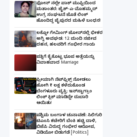
ಫೋನ್ ನಲ್ಲೇ ಪಾಕ್ ಮುಫ್ತಿಯಿಂದ
ಮತಾಂತರ: ಜೈಶ್-ಎ-ಮೊಹಮ್ಮದ್
ಉಗ್ರ ಸಂಘಟನೆ ಜೊತೆ ಲಿಂಕ್
ಹೊಂದಿದ್ದ ಜೈಪುರದ ಮಹಿಳೆ ಬಂಧನ!
ಲಕ್ನೋ ಗೇಮಿಂಗ್ ಜೋನ್‌ನಲ್ಲಿ ಭೀಕರ
ಅಗ್ನಿ ಅವಘಡ: 12 ಮಂದಿ ಸಜೀವ
ದಹನ, ಹಲವರಿಗೆ ಗಂಭೀರ ಗಾಯ
ಪತ್ನಿಗೆ ಕೈಕೊಟ್ಟ ಭೂಪ ಅತ್ತೆಯನ್ನು
ವಿವಾಹವಾದ Marriage
ಫ್ರೀಯಾಗಿ ನೆಟ್‌ಫ್ಲಿಕ್ಸ್ ನೋಡಲು
ಹೋಗಿ ₹1 ಲಕ್ಷ ಕಳೆದುಕೊಂಡ
ಬೆಂಗಳೂರು ವ್ಯಕ್ತಿ; ಇನ್‌ಸ್ಟಾಗ್ರಾಂ
ಲಿಂಕ್ ಕ್ಲಿಕ್ ಮಾಡಿದ್ದೇ ದುಬಾರಿ
ಆಯಿತು!
ಪಶ್ಚಿಮ ಬಂಗಾಳ ಚುನಾವಣೆ: ಸಿಲಿಗುರಿ
ಟಿಎಂಸಿ ಕಚೇರಿಗೆ ಬೆಂಕಿ ಹಚ್ಚಿ ದಾಳಿ,
ಬಿಜೆಪಿ ವಿರುದ್ಧ ಗಂಭೀರ ಆರೋಪ,
ವಿಡಿಯೋ ಬಿಡುಗಡೆ [Politics]