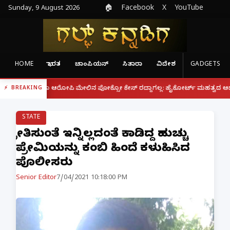
Sunday, 9 August 2026
🏠
Facebook
X
YouTube
HOME
ಭಾರತ
ಚಾಂಪಿಯನ್
ಸಿತಾರಾ
ವಿದೇಶ
GADGETS
|
ದರೂ ಆರೋಪಿ ಮೇಲಿನ ಪೋಕ್ಸೋ ಕೇಸ್ ರದ್ದಾಗಲ್ಲ: ಹೈಕೋರ್ಟ್ ಮಹತ್ವದ ಆದೇಶ
ಫೋನ್
BREAKING
STATE
ಪ್ರೀತಿಸುಂತೆ ಇನ್ನಿಲ್ಲದಂತೆ ಕಾಡಿದ್ದ ಹುಚ್ಚು
ಪ್ರೇಮಿಯನ್ನು ಕಂಬಿ ಹಿಂದೆ ಕಳುಹಿಸಿದ
‌ಪೊಲೀಸರು
Senior Editor
7/04/2021 10:18:00 PM