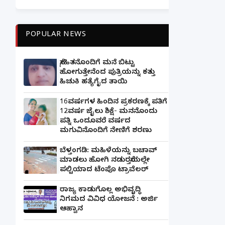
POPULAR NEWS
ಸ್ನೇಹಿತನೊಂದಿಗೆ ಮನೆ ಬಿಟ್ಟು
ಹೋಗುತ್ತೇನೆಂದ ಪುತ್ರಿಯನ್ನು ಕತ್ತು
ಹಿಚುಕಿ ಹತ್ಯೆಗೈದ ತಾಯಿ
16ವರ್ಷಗಳ ಹಿಂದಿನ ಪ್ರಕರಣಕ್ಕೆ ಪತಿಗೆ
12ವರ್ಷ ಜೈಲು ಶಿಕ್ಷೆ- ಮನನೊಂದು
ಪತ್ನಿ ಒಂದೂವರೆ ವರ್ಷದ
ಮಗುವಿನೊಂದಿಗೆ ನೇಣಿಗೆ ಶರಣು
ಬೆಳ್ತಂಗಡಿ: ಮಹಿಳೆಯನ್ನು ಬಚಾವ್
ಮಾಡಲು ಹೋಗಿ ನಡುರಸ್ತೆಯಲ್ಲೇ
ಪಲ್ಟಿಯಾದ ಟೆಂಪೊ ಟ್ರಾವೆಲರ್
ರಾಜ್ಯ ಕಾಡುಗೊಲ್ಲ ಅಭಿವೃದ್ಧಿ
ನಿಗಮದ ವಿವಿಧ ಯೋಜನೆ : ಅರ್ಜಿ
ಆಹ್ವಾನ