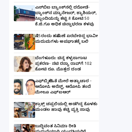
ಎಸ್‌ಬಿಐ ಬ್ಯಾಂಕ್‌ನಲ್ಲಿ‌ ದರೋಡೆ-
ಬ್ಯಾಂಕ್​ನ ಮ್ಯಾನೇಜರ್‌, ಕ್ಯಾಶಿಯರ್‌,
ಸಿಬ್ಬಂದಿಯನ್ನು ಕಟ್ಟಿ 8 ಕೋಟಿ 50
ಕೆ.ಜಿ.ಗೂ ಅಧಿಕ ಚಿನ್ನಾಭರಣ ಕಳವು
ಸೆ.25ರಂದು ಹಸೆಮಣೆ ಏರಬೇಕಿದ್ದ ಭಾವೀ
ಮದುಮಗಳು ಅಪಘಾತಕ್ಕೆ ಬಲಿ
ಬೆಂಗಳೂರು: ಚಿನ್ನ ಕಳ್ಳಸಾಗಾಟ
ಪ್ರಕರಣ- ನಟಿ ರನ್ಯಾ ರಾವ್‌ಗೆ 102
ಕೋಟಿ ರೂ. ಮೊತ್ತದ ದಂಡ
ಎಫ್‌ಬಿ ಸ್ನೇಹಿತೆ ಮೇಲೆ ಅತ್ಯಾಚಾರ -
ಆರೋಪಿ ಅರೆಸ್ಟ್, ಆರೋಪಿ ತಂದೆ
ಮೇಲೂ ಎಫ್ಐಆರ್
ಕ್ರಾಕ್ಸ್ ಚಪ್ಪಲಿಯಲ್ಲಿ ಅಡಗಿದ್ದ ಕೊಳಕು
ಮಂಡಲ ಹಾವು ಕಚ್ಚಿ ವ್ಯಕ್ತಿ ಸಾವು
ಬುದ್ಧಿವಂತ ಸಿನಿಮಾ ರೀತಿ