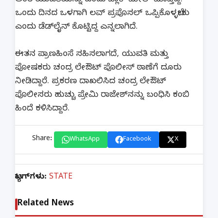
ಅಂತ ಯುವತಿಯನ್ನು ಎಂದು ಬ್ಲಾಕ್ ಮೇಲ್ ಮಾಡ್ತಿದ್ದ.
ಒಂದು ದಿನದ ಒಳಗಾಗಿ ಲವ್ ಪ್ರಪೊಸಲ್ ಒಪ್ಪಿಕೊಳ್ಳಬೇಕು
ಎಂದು ಡೆಡ್​​ಲೈನ್ ಕೊಟ್ಟಿದ್ದ ಎನ್ನಲಾಗಿದೆ.
ಈತನ ಪ್ರಾಣಹಿಂಸೆ​ ಸಹಿಸಲಾಗದೆ, ಯುವತಿ ಮತ್ತು
ಪೋಷಕರು ಚಂದ್ರ ಲೇಔಟ್ ಪೊಲೀಸ್​ ಠಾಣೆಗೆ ದೂರು
ನೀಡಿದ್ದಾರೆ. ಪ್ರಕರಣ ದಾಖಲಿಸಿದ ಚಂದ್ರ ಲೇಔಟ್
ಪೊಲೀಸರು ಹುಚ್ಚು ಪ್ರೇಮಿ ರಾಜೇಶ್​ನನ್ನು ಬಂಧಿಸಿ ಕಂಬಿ
ಹಿಂದೆ ಕಳಿಸಿದ್ದಾರೆ.
Share:
WhatsApp
Facebook
X
ಟ್ಯಾಗ್‌ಗಳು:
STATE
Related News