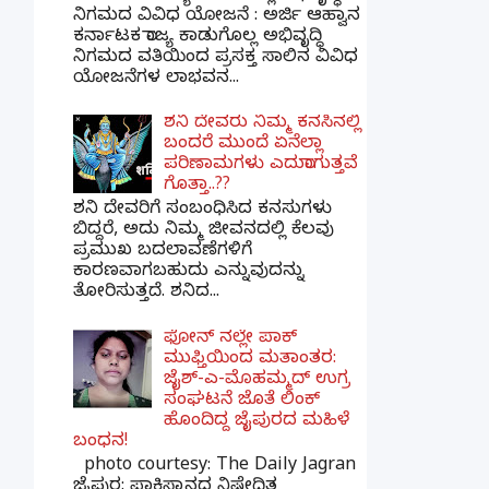
ನಿಗಮದ ವಿವಿಧ ಯೋಜನೆ : ಅರ್ಜಿ ಆಹ್ವಾನ
ಕರ್ನಾಟಕ ರಾಜ್ಯ ಕಾಡುಗೊಲ್ಲ ಅಭಿವೃದ್ಧಿ
ನಿಗಮದ ವತಿಯಿಂದ ಪ್ರಸಕ್ತ ಸಾಲಿನ ವಿವಿಧ
ಯೋಜನೆಗಳ ಲಾಭವನ...
ಶನಿ ದೇವರು ನಿಮ್ಮ ಕನಸಿನಲ್ಲಿ
ಬಂದರೆ ಮುಂದೆ ಏನೆಲ್ಲಾ
ಪರಿಣಾಮಗಳು ಎದುರಾಗುತ್ತವೆ
ಗೊತ್ತಾ..??
ಶನಿ ದೇವರಿಗೆ ಸಂಬಂಧಿಸಿದ ಕನಸುಗಳು
ಬಿದ್ದರೆ, ಅದು ನಿಮ್ಮ ಜೀವನದಲ್ಲಿ ಕೆಲವು
ಪ್ರಮುಖ ಬದಲಾವಣೆಗಳಿಗೆ
ಕಾರಣವಾಗಬಹುದು ಎನ್ನುವುದನ್ನು
ತೋರಿಸುತ್ತದೆ. ಶನಿದ...
ಫೋನ್ ನಲ್ಲೇ ಪಾಕ್
ಮುಫ್ತಿಯಿಂದ ಮತಾಂತರ:
ಜೈಶ್-ಎ-ಮೊಹಮ್ಮದ್ ಉಗ್ರ
ಸಂಘಟನೆ ಜೊತೆ ಲಿಂಕ್
ಹೊಂದಿದ್ದ ಜೈಪುರದ ಮಹಿಳೆ
ಬಂಧನ!
photo courtesy: The Daily Jagran
ಜೈಪುರ: ಪಾಕಿಸ್ತಾನದ ನಿಷೇಧಿತ