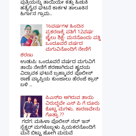
ಪುತ್ರಿಯನ್ನು ತಾಯಿಯೇ ಕತ್ತು ಹಿಚುಕಿ
ಹತ್ಯೆಗೈದ ಘಟನೆ ಕಾರ್ಕಳ ತಾಲೂಕಿನ
ಹಿರ್ಗಾನ ಗ್ರಾಮ...
16ವರ್ಷಗಳ ಹಿಂದಿನ
ಪ್ರಕರಣಕ್ಕೆ ಪತಿಗೆ 12ವರ್ಷ
ಜೈಲು ಶಿಕ್ಷೆ- ಮನನೊಂದು ಪತ್ನಿ
ಒಂದೂವರೆ ವರ್ಷದ
ಮಗುವಿನೊಂದಿಗೆ ನೇಣಿಗೆ
ಶರಣು
ಉಡುಪಿ: ಒಂದೂವರೆ ವರ್ಷದ ಮಗುವಿಗೆ
ತಾಯಿ ನೇಣಿಗೆ ಶರಣಾಗಿರುವ ಹೃದಯ
ವಿದ್ರಾವಕ ಘಟನೆ ಬ್ರಹ್ಮಾವರ ಪೊಲೀಸ್
ಠಾಣೆ ವ್ಯಾಪ್ತಿಯ ಕುಂಜಾಲು ಹೆರಂಜೆ ಕ್ರಾಸ್
ಬಳಿ ...
ಪಿಎಸ್​ಐ ಆಗಿರುವ ತಾಯಿ
ವಿರುದ್ಧವೇ ಎಸ್ ಪಿ ಗೆ ದೂರು
ಕೊಟ್ಟ ಮಗಳು.. ಕಾರಣವೇನು
ಗೊತ್ತಾ..??
ಗದಗ​: ಮಹಿಳಾ ಪೊಲೀಸ್​ ಸಬ್ ​ಇನ್​
ಸ್ಪೆಕ್ಟರ್​ ಮಗಳೊಬ್ಬಳು ಪ್ರಿಯಕರನೊಂದಿಗೆ
ಮನೆ ಬಿಟ್ಟು ಹೋಗಿ ಮದುವೆ