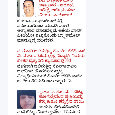
ಎಫ್‌ಬಿ ಸ್ನೇಹಿತೆ ಮೇಲೆ
ಅತ್ಯಾಚಾರ - ಆರೋಪಿ
ಅರೆಸ್ಟ್, ಆರೋಪಿ ತಂದೆ
ಮೇಲೂ ಎಫ್ಐಆರ್
ಬೆಂಗಳೂರು: ಫೇಸ್‌ಬುಕ್‌ನಲ್ಲಿ
ಪರಿಚಯಗೊಂಡ ಯುವತಿ ಮೇಲೆ
ಅತ್ಯಾಚಾರ ಮಾಡಿದಲ್ಲದೆ, ಆಕೆಯ ಖಾಸಗಿ
ವೀಡಿಯೋ ಇಟ್ಟುಕೊಂಡು ಬ್ಲ್ಯಾಕ್‌ಮೇಲ್
ಮಾಡುತ್ತಿದ್ದ ಯುವಕನ...
ವೇಗವಾಗಿ ಚಲಿಸುತ್ತಿದ್ದ ಕೆಎಸ್​ಆರ್​ಟಿಸಿ ಬಸ್​
ನಿಂದ ಹೊರಗೆಸೆಯಲ್ಪಟ್ಟ ವಿದ್ಯಾರ್ಥಿನಿಯರು!
ಭೀಕರ ದೃಶ್ಯ ಸಿಸಿ ಕ್ಯಾಮರಾದಲ್ಲಿ ಸೆರೆ
ವೇಗವಾಗಿ ಚಲಿಸುತ್ತಿದ್ದ ಕೆಎಸ್‌ಆರ್‌ಟಿಸಿ
ಬಸ್‌ನಿಂದ ಹೊರಗೆಸೆಯಲ್ಪಟ್ಟ
ವಿದ್ಯಾರ್ಥಿನಿಯರು! ಕೆಎಸ್‌ಆರ್‌ಟಿಸಿ ಬಸ್‌ನ
ಬಾಗಿಲು ತೆರೆದುಕೊಂಡು ಇಬ್ಬರು ವಿ...
ಸ್ನೇಹಿತನೊಂದಿಗೆ ಮನೆ ಬಿಟ್ಟು
ಹೋಗುತ್ತೇನೆಂದ ಪುತ್ರಿಯನ್ನು
ಕತ್ತು ಹಿಚುಕಿ ಹತ್ಯೆಗೈದ ತಾಯಿ
ಉಡುಪಿ: ಸ್ನೇಹಿತನೊಂದಿಗೆ
ಮನೆ ಬಿಟ್ಟು ಹೋಗುತ್ತೇನೆಂದ 17ವರ್ಷದ