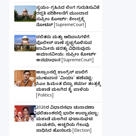
ಸ್ವಯಂ-ಗ್ರಹಿಸಿದ ಲಿಂಗ ಗುರುತಿಸುವಿಕೆ
ರದ್ದತಿ ಪರಿಶೀಲನೆಗೆ ಮುಂದಾದ
ಸುಪ್ರೀಂ ಕೋರ್ಟ್: ಕೇಂದ್ರಕ್ಕೆ
ನೋಟಿಸ್ [SupremeCourt]
ದಲಿತರು ಮತ್ತು ಆದಿವಾಸಿಗಳಿಗೆ
ಪೊಲೀಸ್ ಠಾಣೆ ಸ್ವಚ್ಛಗೊಳಿಸುವ
ಜಾಮೀನು ಷರತ್ತು ವಿಧಿಸುವುದು
ಅಮಾನವೀಯ: ಸುಪ್ರೀಂ ಕೋರ್ಟ್
ಅಸಮಾಧಾನ [SupremeCourt]
ಅಸ್ಸಾಂನಲ್ಲಿ ಕಾಂಗ್ರೆಸ್ ಪಾಲಿಗೆ
ಮುಳುವಾದ 'ಮಿಯಾ' ಹಣೆಪಟ್ಟಿ:
ಸಿಎಂ ಹಿಮಂತ ಬಿಸ್ವಾ ಶರ್ಮಾ ತಂತ್ರಕ್ಕೆ
ಮಕಾಡೆ ಮಲಗಿದ ಕೈ ಪಾಳೆಯ
[Politics]
2026ರ ವಿಧಾನಸಭಾ ಚುನಾವಣಾ
ಫಲಿತಾಂಶದಲ್ಲಿ ಭಾರೀ ಉಲ್ಟಾಪಲ್ಟಾ:
ಮಕಾಡೆ ಮಲಗಿದ ಘಟಾನುಘಟಿ
ನಾಯಕರು, ಅಚ್ಚರಿಯ ಗೆಲುವು
ಸಾಧಿಸಿದ ಹೊಸಬರು [Election]