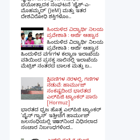
ಭಯೋತ್ಪಾದಕ ಸಂಘಟನೆ 'ಜೈಶ್-ಎ-
ಮೊಹಮ್ಮದ್' (JeM) ಮತ್ತು ಇತರ
ದೇಶವಿರೋಧಿ ಶಕ್ತಿಗಳೊಂ...
ಹಿಂದುಳಿದ ವಿದ್ಯಾರ್ಥಿ ನಿಲಯ
ಪ್ರವೇಶಾತಿ : ಅರ್ಜಿ ಆಹ್ವಾನ
ಹಿಂದುಳಿದ ವಿದ್ಯಾರ್ಥಿ ನಿಲಯ
ಪ್ರವೇಶಾತಿ : ಅರ್ಜಿ ಆಹ್ವಾನ
ಹಿಂದುಳಿದ ವರ್ಗಗಳ ಕಲ್ಯಾಣ ಇಲಾಖೆಯ
ವತಿಯಿಂದ ಪ್ರಸಕ್ತ ಸಾಲಿನಲ್ಲಿ ಇಲಾಖೆಯ
ಮೆಟ್ರಿಕ್ ನಂತರದ ಬಾಲಕ ಮತ್ತು ಬ...
ಕ್ಷಿಪಣಿಗಳ ನೆರಳಲ್ಲಿ, ಗಣಿಗಳ
ನಡುವೆ: ಹಾರ್ಮುಜ್
ಸಂಕಷ್ಟದಿಂದ ಭಾರತದ
ಎಲ್‌ಪಿಜಿ ಟ್ಯಾಂಕರ್ ಪಾರು
[Hormuz]
ಭಾರತದ ಧ್ವಜ ಹೊತ್ತ ಎಲ್‌ಪಿಜಿ ಟ್ಯಾಂಕರ್
'ಪೈನ್ ಗ್ಯಾಸ್' ಇತ್ತೀಚೆಗೆ ಹಾರ್ಮುಜ್
ಜಲಸಂಧಿಯಲ್ಲಿ ಇರಾನ್‌ನಿಂದ ವಿಧಿಸಲಾದ
ಸಂಚಾರ ನಿರ್ಬಂಧಗಳಿಂದ...