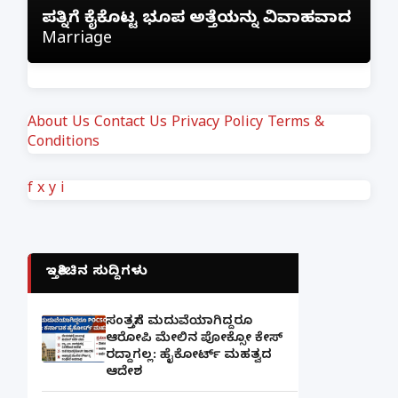
ಪತ್ನಿಗೆ ಕೈಕೊಟ್ಟ ಭೂಪ ಅತ್ತೆಯನ್ನು ವಿವಾಹವಾದ
ಕಳೆದು
Marriage
ಲಿಂಕ್
About Us
Contact Us
Privacy Policy
Terms &
Conditions
f
x
y
i
ಇತ್ತೀಚಿನ ಸುದ್ದಿಗಳು
ಸಂತ್ರಸ್ತೆಗೆ ಮದುವೆಯಾಗಿದ್ದರೂ
ಆರೋಪಿ ಮೇಲಿನ ಪೋಕ್ಸೋ ಕೇಸ್
ರದ್ದಾಗಲ್ಲ: ಹೈಕೋರ್ಟ್ ಮಹತ್ವದ
ಆದೇಶ