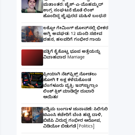
ಮತಾಂತರ: ಜೈಶ್-ಎ-ಮೊಹಮ್ಮದ್
ಉಗ್ರ ಸಂಘಟನೆ ಜೊತೆ ಲಿಂಕ್
ಹೊಂದಿದ್ದ ಜೈಪುರದ ಮಹಿಳೆ ಬಂಧನ!
ಲಕ್ನೋ ಗೇಮಿಂಗ್ ಜೋನ್‌ನಲ್ಲಿ ಭೀಕರ
ಅಗ್ನಿ ಅವಘಡ: 12 ಮಂದಿ ಸಜೀವ
ದಹನ, ಹಲವರಿಗೆ ಗಂಭೀರ ಗಾಯ
ಪತ್ನಿಗೆ ಕೈಕೊಟ್ಟ ಭೂಪ ಅತ್ತೆಯನ್ನು
ವಿವಾಹವಾದ Marriage
ಫ್ರೀಯಾಗಿ ನೆಟ್‌ಫ್ಲಿಕ್ಸ್ ನೋಡಲು
ಹೋಗಿ ₹1 ಲಕ್ಷ ಕಳೆದುಕೊಂಡ
ಬೆಂಗಳೂರು ವ್ಯಕ್ತಿ; ಇನ್‌ಸ್ಟಾಗ್ರಾಂ
ಲಿಂಕ್ ಕ್ಲಿಕ್ ಮಾಡಿದ್ದೇ ದುಬಾರಿ
ಆಯಿತು!
ಪಶ್ಚಿಮ ಬಂಗಾಳ ಚುನಾವಣೆ: ಸಿಲಿಗುರಿ
ಟಿಎಂಸಿ ಕಚೇರಿಗೆ ಬೆಂಕಿ ಹಚ್ಚಿ ದಾಳಿ,
ಬಿಜೆಪಿ ವಿರುದ್ಧ ಗಂಭೀರ ಆರೋಪ,
ವಿಡಿಯೋ ಬಿಡುಗಡೆ [Politics]