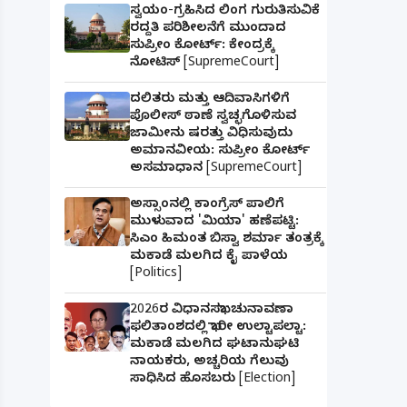
ಸ್ವಯಂ-ಗ್ರಹಿಸಿದ ಲಿಂಗ ಗುರುತಿಸುವಿಕೆ
ರದ್ದತಿ ಪರಿಶೀಲನೆಗೆ ಮುಂದಾದ
ಸುಪ್ರೀಂ ಕೋರ್ಟ್: ಕೇಂದ್ರಕ್ಕೆ
ನೋಟಿಸ್ [SupremeCourt]
ದಲಿತರು ಮತ್ತು ಆದಿವಾಸಿಗಳಿಗೆ
ಪೊಲೀಸ್ ಠಾಣೆ ಸ್ವಚ್ಛಗೊಳಿಸುವ
ಜಾಮೀನು ಷರತ್ತು ವಿಧಿಸುವುದು
ಅಮಾನವೀಯ: ಸುಪ್ರೀಂ ಕೋರ್ಟ್
ಅಸಮಾಧಾನ [SupremeCourt]
ಅಸ್ಸಾಂನಲ್ಲಿ ಕಾಂಗ್ರೆಸ್ ಪಾಲಿಗೆ
ಮುಳುವಾದ 'ಮಿಯಾ' ಹಣೆಪಟ್ಟಿ:
ಸಿಎಂ ಹಿಮಂತ ಬಿಸ್ವಾ ಶರ್ಮಾ ತಂತ್ರಕ್ಕೆ
ಮಕಾಡೆ ಮಲಗಿದ ಕೈ ಪಾಳೆಯ
[Politics]
2026ರ ವಿಧಾನಸಭಾ ಚುನಾವಣಾ
ಫಲಿತಾಂಶದಲ್ಲಿ ಭಾರೀ ಉಲ್ಟಾಪಲ್ಟಾ:
ಮಕಾಡೆ ಮಲಗಿದ ಘಟಾನುಘಟಿ
ನಾಯಕರು, ಅಚ್ಚರಿಯ ಗೆಲುವು
ಸಾಧಿಸಿದ ಹೊಸಬರು [Election]