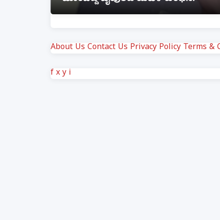
About Us
Contact Us
Privacy Policy
Terms & C
f
x
y
i