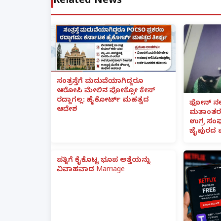
Related News
ಸಂತ್ರಸ್ತೆಗೆ ಮದುವೆಯಾಗಿದ್ದರೂ
ಆರೋಪಿ ಮೇಲಿನ ಪೋಕ್ಸೋ ಕೇಸ್
ರದ್ದಾಗಲ್ಲ: ಹೈಕೋರ್ಟ್ ಮಹತ್ವದ
ಫೋನ್ ನಲ್
ಆದೇಶ
ಮತಾಂತರ:
ಉಗ್ರ ಸಂಘ
ಜೈಪುರದ 
ಪತ್ನಿಗೆ ಕೈಕೊಟ್ಟ ಭೂಪ ಅತ್ತೆಯನ್ನು
ವಿವಾಹವಾದ Marriage