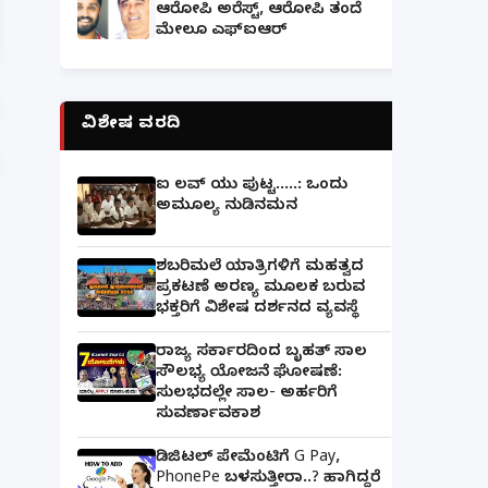
ಆರೋಪಿ ಅರೆಸ್ಟ್, ಆರೋಪಿ ತಂದೆ
ಮೇಲೂ ಎಫ್ಐಆರ್
ವಿಶೇಷ ವರದಿ
ಐ ಲವ್ ಯು ಪುಟ್ಟ.....: ಒಂದು
ಅಮೂಲ್ಯ ನುಡಿನಮನ
ಶಬರಿಮಲೆ ಯಾತ್ರಿಗಳಿಗೆ ಮಹತ್ವದ
ಪ್ರಕಟಣೆ ಅರಣ್ಯ ಮೂಲಕ ಬರುವ
ಭಕ್ತರಿಗೆ ವಿಶೇಷ ದರ್ಶನದ ವ್ಯವಸ್ಥೆ
ರಾಜ್ಯ ಸರ್ಕಾರದಿಂದ ಬೃಹತ್ ಸಾಲ
ಸೌಲಭ್ಯ ಯೋಜನೆ ಘೋಷಣೆ:
ಸುಲಭದಲ್ಲೇ ಸಾಲ- ಅರ್ಹರಿಗೆ
ಸುವರ್ಣಾವಕಾಶ
ಡಿಜಿಟಲ್ ಪೇಮೆಂಟಿಗೆ G Pay,
PhonePe ಬಳಸುತ್ತೀರಾ..? ಹಾಗಿದ್ದರೆ