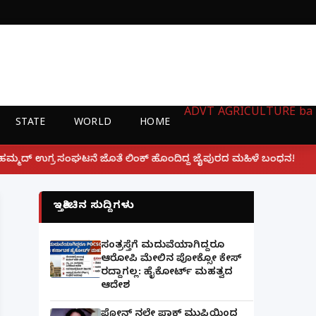
ADVT
AGRICULTURE
ba
STATE
WORLD
HOME
|
 ಲಿಂಕ್ ಹೊಂದಿದ್ದ ಜೈಪುರದ ಮಹಿಳೆ ಬಂಧನ!
ಲಕ್ನೋ ಗೇಮಿಂಗ
ಇತ್ತೀಚಿನ ಸುದ್ದಿಗಳು
ಸಂತ್ರಸ್ತೆಗೆ ಮದುವೆಯಾಗಿದ್ದರೂ
ಆರೋಪಿ ಮೇಲಿನ ಪೋಕ್ಸೋ ಕೇಸ್
ರದ್ದಾಗಲ್ಲ: ಹೈಕೋರ್ಟ್ ಮಹತ್ವದ
ಆದೇಶ
ಫೋನ್ ನಲ್ಲೇ ಪಾಕ್ ಮುಫ್ತಿಯಿಂದ