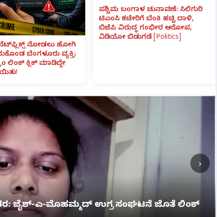
ಪಶ್ಚಿಮ ಬಂಗಾಳ ಚುನಾವಣೆ: ಸಿಲಿಗುರಿ
ಟಿಎಂಸಿ ಕಚೇರಿಗೆ ಬೆಂಕಿ ಹಚ್ಚಿ ದಾಳಿ,
ಬಿಜೆಪಿ ವಿರುದ್ಧ ಗಂಭೀರ ಆರೋಪ,
ವಿಡಿಯೋ ಬಿಡುಗಡೆ [Politics]
ನೆಟ್‌ಫ್ಲಿಕ್ಸ್ ನೋಡಲು ಹೋಗಿ
ೆದುಕೊಂಡ ಬೆಂಗಳೂರು ವ್ಯಕ್ತಿ;
ಾಂ ಲಿಂಕ್ ಕ್ಲಿಕ್ ಮಾಡಿದ್ದೇ
ಯಿತು!
›
ಗ್ನಿ ಅವಘಡ: 12 ಮಂದಿ ಸಜೀವ ದಹನ, ಹಲವರಿಗೆ ಗಂಭೀರ