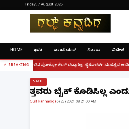
Friday, 7 August 2026
HOME
ಭಾರತ
ಚಾಂಪಿಯನ್
ಸಿತಾರಾ
ವಿದೇಶ
|
ಕ್ಸೋ ಕೇಸ್ ರದ್ದಾಗಲ್ಲ: ಹೈಕೋರ್ಟ್ ಮಹತ್ವದ ಆದೇಶ
ಫೋನ್ ನಲ
BREAKING
STATE
ಹೆತ್ತವರು ಬೈಕ್ ಕೊಡಿಸಿಲ್ಲ ಎ
Gulf kannadiga
6/23/2021 08:21:00 AM