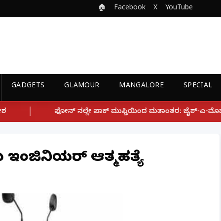
🏠
Facebook
X
YouTube
GADGETS
GLAMOUR
MANGALORE
SPECIAL
್ಲೇ ಪಾಕ್ ಮುಫ್ತಿಯಿಂದ ಮತಾಂತರ: ಜೈಶ್-ಎ-ಮೊಹಮ್ಮದ್ ಉಗ್ರ ಸಂಘಟನೆ ಜೊತೆ
ಂದು ಇಂಜಿನಿಯರ್ ಆತ್ಮಹತ್ಯೆ