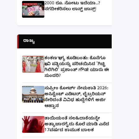
2000 ರೂ. ನೋಟು ಇದೆಯಾ..?
ನಗದೀಕರಿಸಲು ಲಾಸ್ಟ್‌ ಚಾನ್ಸ್‌!
ರಾಜ್ಯ
ಕಂಕಣ ಭಾಗ್ಯ ಕೂಡಿಬಂತು: ಕೊನೆಗೂ
ಭಾವಿ ಪತ್ನಿಯನ್ನು ಪರಿಚಯಿಸಿದ 'ಗಿಚ್ಚಿ
ಗಿಲಿಗಿಲಿ' ಪ್ರಶಾಂತ್ ಗೌಡ! ಯಾರು ಈ
ಸುಂದರಿ?
ಸುಪ್ರೀಂ ಕೋರ್ಟ್ ನೇಮಕಾತಿ 2026:
ಅಸಿಸ್ಟೆಂಟ್ ಎಡಿಟರ್, ಲೈಬ್ರರಿಯನ್
ಸೇರಿದಂತೆ ವಿವಿಧ ಹುದ್ದೆಗಳಿಗೆ ಅರ್ಜಿ
ಆಹ್ವಾನ
ತಾಯಿಯಂತೆ ಸಲಹಿದಾಕೆಯನ್ನೇ
ಅತ್ಯಾಚಾರಗೈದು ಕೊಲೆ ಮಾಡಿ ಎಸೆದ
17ವರ್ಷದ ಕಾಮುಕ ಬಾಲಕ