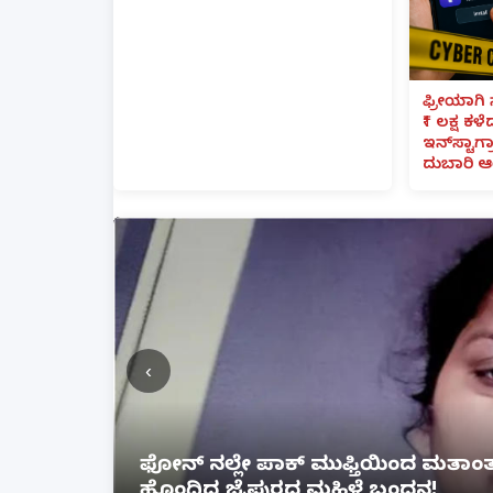
ಫ್ರೀಯಾಗಿ 
₹1 ಲಕ್ಷ ಕಳ
ಇನ್‌ಸ್ಟಾಗ್ರ
ದುಬಾರಿ ಆ
‹
ತೆ ಲಿಂಕ್
ಲಕ್ನೋ ಗೇಮಿಂಗ್ ಜೋನ್‌ನಲ್ಲಿ ಭೀಕರ ಅ
ಗಾಯ