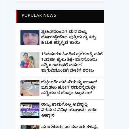
POPULAR NEWS
ಸ್ನೇಹಿತನೊಂದಿಗೆ ಮನೆ ಬಿಟ್ಟು
ಹೋಗುತ್ತೇನೆಂದ ಪುತ್ರಿಯನ್ನು ಕತ್ತು
ಹಿಚುಕಿ ಹತ್ಯೆಗೈದ ತಾಯಿ
16ವರ್ಷಗಳ ಹಿಂದಿನ ಪ್ರಕರಣಕ್ಕೆ ಪತಿಗೆ
12ವರ್ಷ ಜೈಲು ಶಿಕ್ಷೆ- ಮನನೊಂದು
ಪತ್ನಿ ಒಂದೂವರೆ ವರ್ಷದ
ಮಗುವಿನೊಂದಿಗೆ ನೇಣಿಗೆ ಶರಣು
ಬೆಳ್ತಂಗಡಿ: ಮಹಿಳೆಯನ್ನು ಬಚಾವ್
ಮಾಡಲು ಹೋಗಿ ನಡುರಸ್ತೆಯಲ್ಲೇ
ಪಲ್ಟಿಯಾದ ಟೆಂಪೊ ಟ್ರಾವೆಲರ್
ರಾಜ್ಯ ಕಾಡುಗೊಲ್ಲ ಅಭಿವೃದ್ಧಿ
ನಿಗಮದ ವಿವಿಧ ಯೋಜನೆ : ಅರ್ಜಿ
ಆಹ್ವಾನ
ಮಂಗಳೂರು: ಜಾನುವಾರು ಕಳವು,