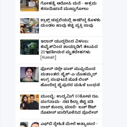
ಗೋಹತ್ಯೆ ಆರೋಪಿ ಮನೆ - ಅಕ್ರಮ
ಕಸಾಯಿಖಾನೆ ಮುಟ್ಟುಗೋಲು
ಕ್ರಾಕ್ಸ್ ಚಪ್ಪಲಿಯಲ್ಲಿ ಅಡಗಿದ್ದ ಕೊಳಕು
ಮಂಡಲ ಹಾವು ಕಚ್ಚಿ ವ್ಯಕ್ತಿ ಸಾವು
ಇರಾನ್ ಯುದ್ಧದಿಂದ ವಿಳಂಬ:
ಕುವೈತ್‌ನಿಂದ ತಾಯ್ನಾಡಿಗೆ ತಲುಪಿದ
20 ಭಾರತೀಯರ ಮೃತದೇಹಗಳು
[Kuwait]
ಫೋನ್ ನಲ್ಲೇ ಪಾಕ್ ಮುಫ್ತಿಯಿಂದ
ಮತಾಂತರ: ಜೈಶ್-ಎ-ಮೊಹಮ್ಮದ್
ಉಗ್ರ ಸಂಘಟನೆ ಜೊತೆ ಲಿಂಕ್
ಹೊಂದಿದ್ದ ಜೈಪುರದ ಮಹಿಳೆ ಬಂಧನ!
ಮುಂಬೈ: ಉದ್ಯಮಿಗೆ 60ಕೋಟಿ ರೂ.
ಪಂಗನಾಮ- ನಟಿ ಶಿಲ್ಪಾ ಶೆಟ್ಟಿ ಪತಿ
ರಾಜ್ ಕುಂದ್ರಾ ಪರಾರಿ- ಲುಕ್ ಔಟ್
ನೊಟೀಸ್ ಜಾರಿಗೊಳಿಸಿದ ಪೊಲೀಸ್
ಎಫ್‌ಬಿ ಸ್ನೇಹಿತೆ ಮೇಲೆ ಅತ್ಯಾಚಾರ -
ಪತ್ನಿಗೆ ಕೈಕೊಟ್ಟ ಭೂಪ ಅತ್ತೆಯನ್ನು ವಿವಾಹವಾದ Marriag