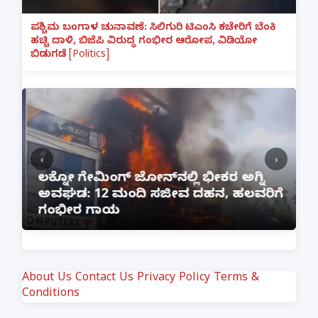
ಪಶ್ಚಿಮ ಬಂಗಾಳ ಚುನಾವಣೆ: ಸಿಲಿಗುರಿ ಟಿಎಂಸಿ ಕಚೇರಿಗೆ ಬೆಂಕಿ
ಹಚ್ಚಿ ದಾಳಿ, ಬಿಜೆಪಿ ವಿರುದ್ಧ ಗಂಭೀರ ಆರೋಪ, ವಿಡಿಯೋ
ಬಿಡುಗಡೆ [Politics]
‹
›
:
ಲಕ್ನೋ ಗೇಮಿಂಗ್ ಜೋನ್‌ನಲ್ಲಿ ಭೀಕರ ಅಗ್ನಿ
ಅವಘಡ: 12 ಮಂದಿ ಸಜೀವ ದಹನ, ಹಲವರಿಗೆ
ಪ
ಗಂಭೀರ ಗಾಯ
M
About Us
Contact Us
Privacy Policy
Terms &
Conditions