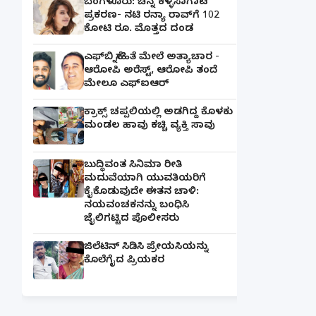
ಬೆಂಗಳೂರು: ಚಿನ್ನ ಕಳ್ಳಸಾಗಾಟ
ಪ್ರಕರಣ- ನಟಿ ರನ್ಯಾ ರಾವ್‌ಗೆ 102
ಕೋಟಿ ರೂ. ಮೊತ್ತದ ದಂಡ
ಎಫ್‌ಬಿ ಸ್ನೇಹಿತೆ ಮೇಲೆ ಅತ್ಯಾಚಾರ -
ಆರೋಪಿ ಅರೆಸ್ಟ್, ಆರೋಪಿ ತಂದೆ
ಮೇಲೂ ಎಫ್ಐಆರ್
ಕ್ರಾಕ್ಸ್ ಚಪ್ಪಲಿಯಲ್ಲಿ ಅಡಗಿದ್ದ ಕೊಳಕು
ಮಂಡಲ ಹಾವು ಕಚ್ಚಿ ವ್ಯಕ್ತಿ ಸಾವು
ಬುದ್ಧಿವಂತ ಸಿನಿಮಾ ರೀತಿ
ಮದುವೆಯಾಗಿ ಯುವತಿಯರಿಗೆ
ಕೈಕೊಡುವುದೇ ಈತನ ಚಾಳಿ:
ನಯವಂಚಕನನ್ನು ಬಂಧಿಸಿ
ಜೈಲಿಗಟ್ಟಿದ ಪೊಲೀಸರು
ಜಿಲೆಟಿನ್ ಸಿಡಿಸಿ ಪ್ರೇಯಸಿಯನ್ನು
ಕೊಲೆಗೈದ ಪ್ರಿಯಕರ