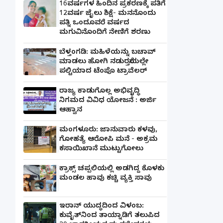
16ವರ್ಷಗಳ ಹಿಂದಿನ ಪ್ರಕರಣಕ್ಕೆ ಪತಿಗೆ
12ವರ್ಷ ಜೈಲು ಶಿಕ್ಷೆ- ಮನನೊಂದು
ಪತ್ನಿ ಒಂದೂವರೆ ವರ್ಷದ
ಮಗುವಿನೊಂದಿಗೆ ನೇಣಿಗೆ ಶರಣು
ಬೆಳ್ತಂಗಡಿ: ಮಹಿಳೆಯನ್ನು ಬಚಾವ್
ಮಾಡಲು ಹೋಗಿ ನಡುರಸ್ತೆಯಲ್ಲೇ
ಪಲ್ಟಿಯಾದ ಟೆಂಪೊ ಟ್ರಾವೆಲರ್
ರಾಜ್ಯ ಕಾಡುಗೊಲ್ಲ ಅಭಿವೃದ್ಧಿ
ನಿಗಮದ ವಿವಿಧ ಯೋಜನೆ : ಅರ್ಜಿ
ಆಹ್ವಾನ
ಮಂಗಳೂರು: ಜಾನುವಾರು ಕಳವು,
ಗೋಹತ್ಯೆ ಆರೋಪಿ ಮನೆ - ಅಕ್ರಮ
ಕಸಾಯಿಖಾನೆ ಮುಟ್ಟುಗೋಲು
ಕ್ರಾಕ್ಸ್ ಚಪ್ಪಲಿಯಲ್ಲಿ ಅಡಗಿದ್ದ ಕೊಳಕು
ಮಂಡಲ ಹಾವು ಕಚ್ಚಿ ವ್ಯಕ್ತಿ ಸಾವು
ಇರಾನ್ ಯುದ್ಧದಿಂದ ವಿಳಂಬ:
ಕುವೈತ್‌ನಿಂದ ತಾಯ್ನಾಡಿಗೆ ತಲುಪಿದ