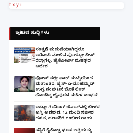
f
x
y
i
ಇತ್ತೀಚಿನ ಸುದ್ದಿಗಳು
ಸಂತ್ರಸ್ತೆಗೆ ಮದುವೆಯಾಗಿದ್ದರೂ
ಆರೋಪಿ ಮೇಲಿನ ಪೋಕ್ಸೋ ಕೇಸ್
ರದ್ದಾಗಲ್ಲ: ಹೈಕೋರ್ಟ್ ಮಹತ್ವದ
ಆದೇಶ
ಫೋನ್ ನಲ್ಲೇ ಪಾಕ್ ಮುಫ್ತಿಯಿಂದ
ಮತಾಂತರ: ಜೈಶ್-ಎ-ಮೊಹಮ್ಮದ್
ಉಗ್ರ ಸಂಘಟನೆ ಜೊತೆ ಲಿಂಕ್
ಹೊಂದಿದ್ದ ಜೈಪುರದ ಮಹಿಳೆ ಬಂಧನ!
ಲಕ್ನೋ ಗೇಮಿಂಗ್ ಜೋನ್‌ನಲ್ಲಿ ಭೀಕರ
ಅಗ್ನಿ ಅವಘಡ: 12 ಮಂದಿ ಸಜೀವ
ದಹನ, ಹಲವರಿಗೆ ಗಂಭೀರ ಗಾಯ
ಪತ್ನಿಗೆ ಕೈಕೊಟ್ಟ ಭೂಪ ಅತ್ತೆಯನ್ನು