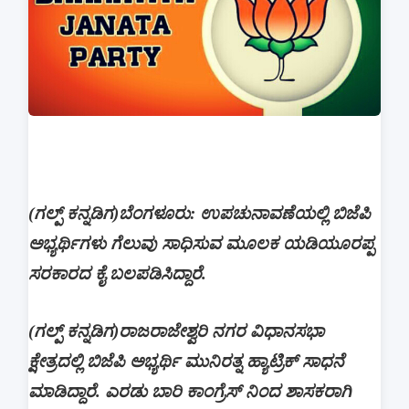
(ಗಲ್ಪ್ ಕನ್ನಡಿಗ)
ಬೆಂಗಳೂರು: ಉಪಚುನಾವಣೆಯಲ್ಲಿ ಬಿಜೆಪಿ
ಅಭ್ಯರ್ಥಿಗಳು ಗೆಲುವು ಸಾಧಿಸುವ ಮೂಲಕ ಯಡಿಯೂರಪ್ಪ
ಸರಕಾರದ ಕೈ ಬಲಪಡಿಸಿದ್ದಾರೆ.
(ಗಲ್ಪ್ ಕನ್ನಡಿಗ)
ರಾಜರಾಜೇಶ್ವರಿ ನಗರ ವಿಧಾನಸಭಾ
ಕ್ಷೇತ್ರದಲ್ಲಿ ಬಿಜೆಪಿ ಅಭ್ಯರ್ಥಿ ಮುನಿರತ್ನ ಹ್ಯಾಟ್ರಿಕ್ ಸಾಧನೆ
ಮಾಡಿದ್ದಾರೆ. ಎರಡು ಬಾರಿ ಕಾಂಗ್ರೆಸ್ ನಿಂದ ಶಾಸಕರಾಗಿ