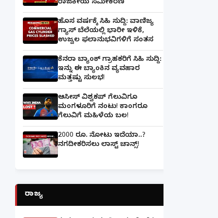
ರಾಜಕೀಯ ಸಮೀಕರಣ
ಹೊಸ ವರ್ಷಕ್ಕೆ ಸಿಹಿ ಸುದ್ದಿ: ವಾಣಿಜ್ಯ
ಗ್ಯಾಸ್‌ ಬೆಲೆಯಲ್ಲಿ ಭಾರೀ ಇಳಿಕೆ,
ಉಜ್ವಲ ಫಲಾನುಭವಿಗಳಿಗೆ ಸಂತಸ
ಕೆನರಾ ಬ್ಯಾಂಕ್‌ ಗ್ರಾಹಕರಿಗೆ ಸಿಹಿ ಸುದ್ದಿ:
ಇನ್ನು ಈ ಬ್ಯಾಂಕಿನ ವ್ಯವಹಾರ
ಮತ್ತಷ್ಟು ಸುಲಭ!
ಆಸೀಸ್ ವಿಶ್ವಕಪ್ ಗೆಲುವಿಗೂ
ಮಂಗಳೂರಿಗೆ ನಂಟು! ಕಾಂಗರೂ
ಗೆಲುವಿಗೆ ಮಹಿಳೆಯ ಬಲ!
2000 ರೂ. ನೋಟು ಇದೆಯಾ..?
ನಗದೀಕರಿಸಲು ಲಾಸ್ಟ್‌ ಚಾನ್ಸ್‌!
ರಾಜ್ಯ