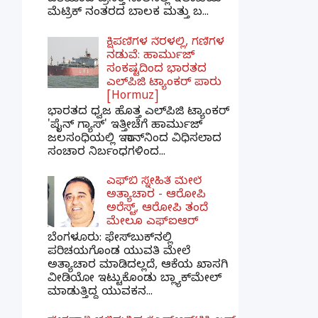
ವತಿಯಿಂದ ಪ್ರಸಕ್ತ ಸಾಲಿನಲ್ಲಿ ಇಲಾಖೆಯ
ಮೆಟ್ರಿಕ್ ನಂತರದ ಬಾಲಕ ಮತ್ತು ಬ...
ಕ್ಷಿಪಣಿಗಳ ನೆರಳಲ್ಲಿ, ಗಣಿಗಳ
ನಡುವೆ: ಹಾರ್ಮುಜ್
ಸಂಕಷ್ಟದಿಂದ ಭಾರತದ
ಎಲ್‌ಪಿಜಿ ಟ್ಯಾಂಕರ್ ಪಾರು
[Hormuz]
ಭಾರತದ ಧ್ವಜ ಹೊತ್ತ ಎಲ್‌ಪಿಜಿ ಟ್ಯಾಂಕರ್
'ಪೈನ್ ಗ್ಯಾಸ್' ಇತ್ತೀಚೆಗೆ ಹಾರ್ಮುಜ್
ಜಲಸಂಧಿಯಲ್ಲಿ ಇರಾನ್‌ನಿಂದ ವಿಧಿಸಲಾದ
ಸಂಚಾರ ನಿರ್ಬಂಧಗಳಿಂದ...
ಎಫ್‌ಬಿ ಸ್ನೇಹಿತೆ ಮೇಲೆ
ಅತ್ಯಾಚಾರ - ಆರೋಪಿ
ಅರೆಸ್ಟ್, ಆರೋಪಿ ತಂದೆ
ಮೇಲೂ ಎಫ್ಐಆರ್
ಬೆಂಗಳೂರು: ಫೇಸ್‌ಬುಕ್‌ನಲ್ಲಿ
ಪರಿಚಯಗೊಂಡ ಯುವತಿ ಮೇಲೆ
ಅತ್ಯಾಚಾರ ಮಾಡಿದಲ್ಲದೆ, ಆಕೆಯ ಖಾಸಗಿ
ವೀಡಿಯೋ ಇಟ್ಟುಕೊಂಡು ಬ್ಲ್ಯಾಕ್‌ಮೇಲ್
ಮಾಡುತ್ತಿದ್ದ ಯುವಕನ...