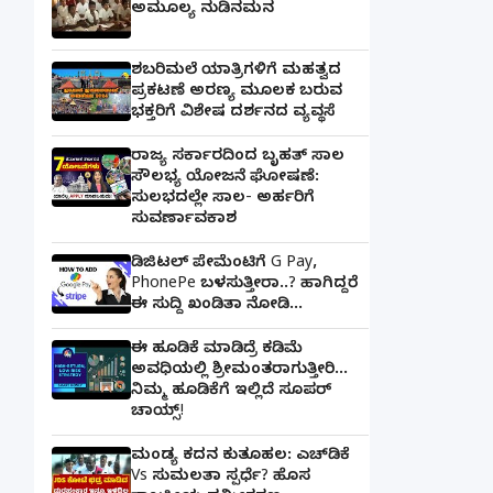
ಅಮೂಲ್ಯ ನುಡಿನಮನ
ಶಬರಿಮಲೆ ಯಾತ್ರಿಗಳಿಗೆ ಮಹತ್ವದ
ಪ್ರಕಟಣೆ ಅರಣ್ಯ ಮೂಲಕ ಬರುವ
ಭಕ್ತರಿಗೆ ವಿಶೇಷ ದರ್ಶನದ ವ್ಯವಸ್ಥೆ
ರಾಜ್ಯ ಸರ್ಕಾರದಿಂದ ಬೃಹತ್ ಸಾಲ
ಸೌಲಭ್ಯ ಯೋಜನೆ ಘೋಷಣೆ:
ಸುಲಭದಲ್ಲೇ ಸಾಲ- ಅರ್ಹರಿಗೆ
ಸುವರ್ಣಾವಕಾಶ
ಡಿಜಿಟಲ್ ಪೇಮೆಂಟಿಗೆ G Pay,
PhonePe ಬಳಸುತ್ತೀರಾ..? ಹಾಗಿದ್ದರೆ
ಈ ಸುದ್ದಿ ಖಂಡಿತಾ ನೋಡಿ...
ಈ ಹೂಡಿಕೆ ಮಾಡಿದ್ರೆ ಕಡಿಮೆ
ಅವಧಿಯಲ್ಲಿ ಶ್ರೀಮಂತರಾಗುತ್ತೀರಿ...
ನಿಮ್ಮ ಹೂಡಿಕೆಗೆ ಇಲ್ಲಿದೆ ಸೂಪರ್
ಚಾಯ್ಸ್‌!
ಮಂಡ್ಯ ಕದನ ಕುತೂಹಲ: ಎಚ್‌ಡಿಕೆ
Vs ಸುಮಲತಾ ಸ್ಪರ್ಧೆ? ಹೊಸ