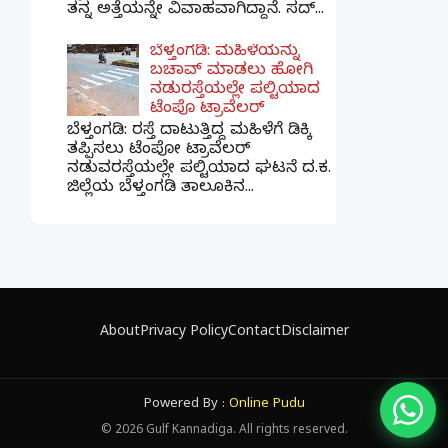
ತನ್ನ ಅತ್ತೆಯನ್ನೇ ವಿವಾಹವಾಗಿದ್ದಾನೆ. ಸದ್...
ಬೆಳ್ತಂಗಡಿ: ಮಹಿಳೆಯನ್ನು
ಬಚಾವ್ ಮಾಡಲು ಹೋಗಿ
ನಡುರಸ್ತೆಯಲ್ಲೇ ಪಲ್ಟಿಯಾದ
ಟೆಂಪೊ ಟ್ರಾವೆಲರ್
ಬೆಳ್ತಂಗಡಿ: ರಸ್ತೆ ದಾಟುತ್ತಿದ್ದ ಮಹಿಳೆಗೆ ಡಿಕ್ಕಿ
ತಪ್ಪಿಸಲು ಟೆಂಪೋ ಟ್ರಾವೆಲರ್
ನಡುವರಸ್ತೆಯಲ್ಲೇ ಪಲ್ಟಿಯಾದ ಘಟನೆ ದ.ಕ.
ಜಿಲ್ಲೆಯ ಬೆಳ್ತಂಗಡಿ ತಾಲೂಕಿನ...
About
Privacy Policy
Contact
Disclaimer
Powered By :
Online Pudu
©
2026
Gulf Kannadiga. All rights reserved.