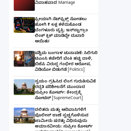
ವಿವಾಹವಾದ Marriage
ಫ್ರೀಯಾಗಿ ನೆಟ್‌ಫ್ಲಿಕ್ಸ್ ನೋಡಲು
ಹೋಗಿ ₹1 ಲಕ್ಷ ಕಳೆದುಕೊಂಡ
ಬೆಂಗಳೂರು ವ್ಯಕ್ತಿ; ಇನ್‌ಸ್ಟಾಗ್ರಾಂ
ಲಿಂಕ್ ಕ್ಲಿಕ್ ಮಾಡಿದ್ದೇ ದುಬಾರಿ
ಆಯಿತು!
ಪಶ್ಚಿಮ ಬಂಗಾಳ ಚುನಾವಣೆ: ಸಿಲಿಗುರಿ
ಟಿಎಂಸಿ ಕಚೇರಿಗೆ ಬೆಂಕಿ ಹಚ್ಚಿ ದಾಳಿ,
ಬಿಜೆಪಿ ವಿರುದ್ಧ ಗಂಭೀರ ಆರೋಪ,
ವಿಡಿಯೋ ಬಿಡುಗಡೆ [Politics]
ಸ್ವಯಂ-ಗ್ರಹಿಸಿದ ಲಿಂಗ ಗುರುತಿಸುವಿಕೆ
ರದ್ದತಿ ಪರಿಶೀಲನೆಗೆ ಮುಂದಾದ
ಸುಪ್ರೀಂ ಕೋರ್ಟ್: ಕೇಂದ್ರಕ್ಕೆ
ನೋಟಿಸ್ [SupremeCourt]
ದಲಿತರು ಮತ್ತು ಆದಿವಾಸಿಗಳಿಗೆ
ಪೊಲೀಸ್ ಠಾಣೆ ಸ್ವಚ್ಛಗೊಳಿಸುವ
ಜಾಮೀನು ಷರತ್ತು ವಿಧಿಸುವುದು
ಅಮಾನವೀಯ: ಸುಪ್ರೀಂ ಕೋರ್ಟ್