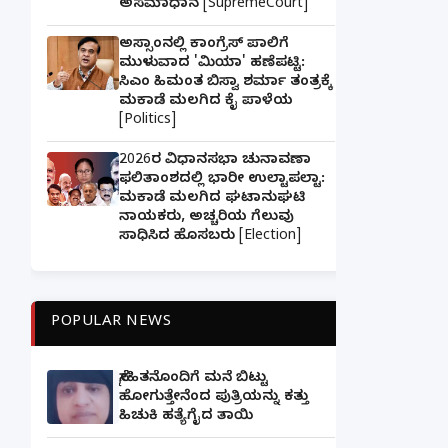
ಅಸಮಾಧಾನ [SupremeCourt]
ಅಸ್ಸಾಂನಲ್ಲಿ ಕಾಂಗ್ರೆಸ್ ಪಾಲಿಗೆ
ಮುಳುವಾದ 'ಮಿಯಾ' ಹಣೆಪಟ್ಟಿ:
ಸಿಎಂ ಹಿಮಂತ ಬಿಸ್ವಾ ಶರ್ಮಾ ತಂತ್ರಕ್ಕೆ
ಮಕಾಡೆ ಮಲಗಿದ ಕೈ ಪಾಳೆಯ
[Politics]
2026ರ ವಿಧಾನಸಭಾ ಚುನಾವಣಾ
ಫಲಿತಾಂಶದಲ್ಲಿ ಭಾರೀ ಉಲ್ಟಾಪಲ್ಟಾ:
ಮಕಾಡೆ ಮಲಗಿದ ಘಟಾನುಘಟಿ
ನಾಯಕರು, ಅಚ್ಚರಿಯ ಗೆಲುವು
ಸಾಧಿಸಿದ ಹೊಸಬರು [Election]
POPULAR NEWS
ಸ್ನೇಹಿತನೊಂದಿಗೆ ಮನೆ ಬಿಟ್ಟು
ಹೋಗುತ್ತೇನೆಂದ ಪುತ್ರಿಯನ್ನು ಕತ್ತು
ಹಿಚುಕಿ ಹತ್ಯೆಗೈದ ತಾಯಿ