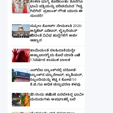
ಕಂಕಣ ಭಾಗ್ಯ ಕೂಡಿಬಂತು: ಕೊನೆಗೂ
ಭಾವಿ ಪತ್ನಿಯನ್ನು ಪರಿಚಯಿಸಿದ 'ಗಿಚ್ಚಿ
ಗಿಲಿಗಿಲಿ' ಪ್ರಶಾಂತ್ ಗೌಡ! ಯಾರು ಈ
ಸುಂದರಿ?
ಸುಪ್ರೀಂ ಕೋರ್ಟ್ ನೇಮಕಾತಿ 2026:
ಅಸಿಸ್ಟೆಂಟ್ ಎಡಿಟರ್, ಲೈಬ್ರರಿಯನ್
ಸೇರಿದಂತೆ ವಿವಿಧ ಹುದ್ದೆಗಳಿಗೆ ಅರ್ಜಿ
ಆಹ್ವಾನ
ತಾಯಿಯಂತೆ ಸಲಹಿದಾಕೆಯನ್ನೇ
ಅತ್ಯಾಚಾರಗೈದು ಕೊಲೆ ಮಾಡಿ ಎಸೆದ
17ವರ್ಷದ ಕಾಮುಕ ಬಾಲಕ
ಎಸ್‌ಬಿಐ ಬ್ಯಾಂಕ್‌ನಲ್ಲಿ‌ ದರೋಡೆ-
ಬ್ಯಾಂಕ್​ನ ಮ್ಯಾನೇಜರ್‌, ಕ್ಯಾಶಿಯರ್‌,
ಸಿಬ್ಬಂದಿಯನ್ನು ಕಟ್ಟಿ 8 ಕೋಟಿ 50
ಕೆ.ಜಿ.ಗೂ ಅಧಿಕ ಚಿನ್ನಾಭರಣ ಕಳವು
ಸೆ.25ರಂದು ಹಸೆಮಣೆ ಏರಬೇಕಿದ್ದ ಭಾವೀ
ಮದುಮಗಳು ಅಪಘಾತಕ್ಕೆ ಬಲಿ