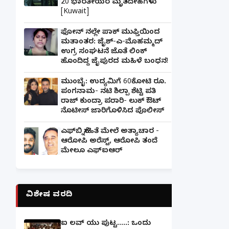
20 ಭಾರತೀಯರ ಮೃತದೇಹಗಳು
[Kuwait]
ಫೋನ್ ನಲ್ಲೇ ಪಾಕ್ ಮುಫ್ತಿಯಿಂದ
ಮತಾಂತರ: ಜೈಶ್-ಎ-ಮೊಹಮ್ಮದ್
ಉಗ್ರ ಸಂಘಟನೆ ಜೊತೆ ಲಿಂಕ್
ಹೊಂದಿದ್ದ ಜೈಪುರದ ಮಹಿಳೆ ಬಂಧನ!
ಮುಂಬೈ: ಉದ್ಯಮಿಗೆ 60ಕೋಟಿ ರೂ.
ಪಂಗನಾಮ- ನಟಿ ಶಿಲ್ಪಾ ಶೆಟ್ಟಿ ಪತಿ
ರಾಜ್ ಕುಂದ್ರಾ ಪರಾರಿ- ಲುಕ್ ಔಟ್
ನೊಟೀಸ್ ಜಾರಿಗೊಳಿಸಿದ ಪೊಲೀಸ್
ಎಫ್‌ಬಿ ಸ್ನೇಹಿತೆ ಮೇಲೆ ಅತ್ಯಾಚಾರ -
ಆರೋಪಿ ಅರೆಸ್ಟ್, ಆರೋಪಿ ತಂದೆ
ಮೇಲೂ ಎಫ್ಐಆರ್
ವಿಶೇಷ ವರದಿ
ಐ ಲವ್ ಯು ಪುಟ್ಟ.....: ಒಂದು