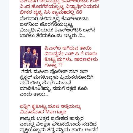
ವೇಗವಾಗಿ ಚಲಿಸುತ್ತಿದ್ದ ಕೆಎಸ್​ಆರ್​ಟಿಸಿ ಬಸ್​
ನಿಂದ ಹೊರಗೆಸೆಯಲ್ಪಟ್ಟ ವಿದ್ಯಾರ್ಥಿನಿಯರು!
ಭೀಕರ ದೃಶ್ಯ ಸಿಸಿ ಕ್ಯಾಮರಾದಲ್ಲಿ ಸೆರೆ
ವೇಗವಾಗಿ ಚಲಿಸುತ್ತಿದ್ದ ಕೆಎಸ್‌ಆರ್‌ಟಿಸಿ
ಬಸ್‌ನಿಂದ ಹೊರಗೆಸೆಯಲ್ಪಟ್ಟ
ವಿದ್ಯಾರ್ಥಿನಿಯರು! ಕೆಎಸ್‌ಆರ್‌ಟಿಸಿ ಬಸ್‌ನ
ಬಾಗಿಲು ತೆರೆದುಕೊಂಡು ಇಬ್ಬರು ವಿ...
ಪಿಎಸ್​ಐ ಆಗಿರುವ ತಾಯಿ
ವಿರುದ್ಧವೇ ಎಸ್ ಪಿ ಗೆ ದೂರು
ಕೊಟ್ಟ ಮಗಳು.. ಕಾರಣವೇನು
ಗೊತ್ತಾ..??
ಗದಗ​: ಮಹಿಳಾ ಪೊಲೀಸ್​ ಸಬ್ ​ಇನ್​
ಸ್ಪೆಕ್ಟರ್​ ಮಗಳೊಬ್ಬಳು ಪ್ರಿಯಕರನೊಂದಿಗೆ
ಮನೆ ಬಿಟ್ಟು ಹೋಗಿ ಮದುವೆ
ಮಾಡಿಕೊಂಡಿದ್ದು, ನಮಗೆ ರಕ್ಷಣೆ ಕೊಡಿ
ಎಂದು ತಾಯ...
ಪತ್ನಿಗೆ ಕೈಕೊಟ್ಟ ಭೂಪ ಅತ್ತೆಯನ್ನು
ವಿವಾಹವಾದ Marriage
ಕಾನ್ಪುರ: ಉತ್ತರ ಪ್ರದೇಶದ ಕಾನ್ಪುರ
ಎಂಬಲ್ಲಿ ವಿಲಕ್ಷಣ ಘಟನೆಯೊಂದು ನಡೆದಿದೆ.
ವ್ಯಕ್ತಿಯೊಬ್ಬನು ತನ್ನ ಪತ್ನಿಯ ತಾಯಿ ಅಂದರೆ