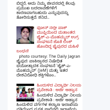
ಬಿದ್ದರೆ, ಅದು ನಿಮ್ಮ ಜೀವನದಲ್ಲಿ ಕೆಲವು
ಪ್ರಮುಖ ಬದಲಾವಣೆಗಳಿಗೆ
ಕಾರಣವಾಗಬಹುದು ಎನ್ನುವುದನ್ನು
ತೋರಿಸುತ್ತದೆ. ಶನಿದ...
ಫೋನ್ ನಲ್ಲೇ ಪಾಕ್
ಮುಫ್ತಿಯಿಂದ ಮತಾಂತರ:
ಜೈಶ್-ಎ-ಮೊಹಮ್ಮದ್ ಉಗ್ರ
ಸಂಘಟನೆ ಜೊತೆ ಲಿಂಕ್
ಹೊಂದಿದ್ದ ಜೈಪುರದ ಮಹಿಳೆ
ಬಂಧನ!
photo courtesy: The Daily Jagran
ಜೈಪುರ: ಪಾಕಿಸ್ತಾನದ ನಿಷೇಧಿತ
ಭಯೋತ್ಪಾದಕ ಸಂಘಟನೆ 'ಜೈಶ್-ಎ-
ಮೊಹಮ್ಮದ್' (JeM) ಮತ್ತು ಇತರ
ದೇಶವಿರೋಧಿ ಶಕ್ತಿಗಳೊಂ...
ಹಿಂದುಳಿದ ವಿದ್ಯಾರ್ಥಿ ನಿಲಯ
ಪ್ರವೇಶಾತಿ : ಅರ್ಜಿ ಆಹ್ವಾನ
ಹಿಂದುಳಿದ ವಿದ್ಯಾರ್ಥಿ ನಿಲಯ
ಪ್ರವೇಶಾತಿ : ಅರ್ಜಿ ಆಹ್ವಾನ
ಹಿಂದುಳಿದ ವರ್ಗಗಳ ಕಲ್ಯಾಣ ಇಲಾಖೆಯ