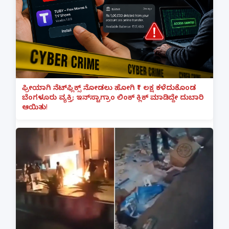
ಫ್ರೀಯಾಗಿ ನೆಟ್‌ಫ್ಲಿಕ್ಸ್ ನೋಡಲು ಹೋಗಿ ₹1 ಲಕ್ಷ ಕಳೆದುಕೊಂಡ
ಬೆಂಗಳೂರು ವ್ಯಕ್ತಿ; ಇನ್‌ಸ್ಟಾಗ್ರಾಂ ಲಿಂಕ್ ಕ್ಲಿಕ್ ಮಾಡಿದ್ದೇ ದುಬಾರಿ
ಆಯಿತು!