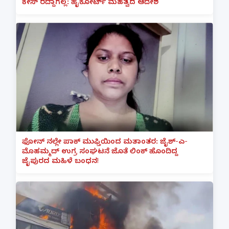
ಕೇಸ್ ರದ್ದಾಗಲ್ಲ: ಹೈಕೋರ್ಟ್ ಮಹತ್ವದ ಆದೇಶ
ಫೋನ್ ನಲ್ಲೇ ಪಾಕ್ ಮುಫ್ತಿಯಿಂದ ಮತಾಂತರ: ಜೈಶ್-ಎ-
ಮೊಹಮ್ಮದ್ ಉಗ್ರ ಸಂಘಟನೆ ಜೊತೆ ಲಿಂಕ್ ಹೊಂದಿದ್ದ
ಜೈಪುರದ ಮಹಿಳೆ ಬಂಧನ!