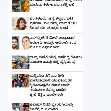
ಸೆ.25ರಂದು ಹಸೆಮಣೆ ಏರಬೇಕಿದ್ದ ಭಾವೀ
ಮದುಮಗಳು ಅಪಘಾತಕ್ಕೆ ಬಲಿ
ಬೆಂಗಳೂರು: ಚಿನ್ನ ಕಳ್ಳಸಾಗಾಟ
ಪ್ರಕರಣ- ನಟಿ ರನ್ಯಾ ರಾವ್‌ಗೆ 102
ಕೋಟಿ ರೂ. ಮೊತ್ತದ ದಂಡ
ಎಫ್‌ಬಿ ಸ್ನೇಹಿತೆ ಮೇಲೆ ಅತ್ಯಾಚಾರ -
ಆರೋಪಿ ಅರೆಸ್ಟ್, ಆರೋಪಿ ತಂದೆ
ಮೇಲೂ ಎಫ್ಐಆರ್
ಕ್ರಾಕ್ಸ್ ಚಪ್ಪಲಿಯಲ್ಲಿ ಅಡಗಿದ್ದ ಕೊಳಕು
ಮಂಡಲ ಹಾವು ಕಚ್ಚಿ ವ್ಯಕ್ತಿ ಸಾವು
ಬುದ್ಧಿವಂತ ಸಿನಿಮಾ ರೀತಿ
ಮದುವೆಯಾಗಿ ಯುವತಿಯರಿಗೆ
ಕೈಕೊಡುವುದೇ ಈತನ ಚಾಳಿ:
ನಯವಂಚಕನನ್ನು ಬಂಧಿಸಿ
ಜೈಲಿಗಟ್ಟಿದ ಪೊಲೀಸರು
ಜಿಲೆಟಿನ್ ಸಿಡಿಸಿ ಪ್ರೇಯಸಿಯನ್ನು
ಕೊಲೆಗೈದ ಪ್ರಿಯಕರ