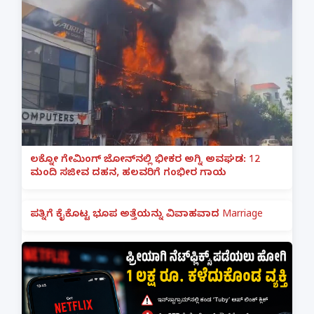
ಲಕ್ನೋ ಗೇಮಿಂಗ್ ಜೋನ್‌ನಲ್ಲಿ ಭೀಕರ ಅಗ್ನಿ ಅವಘಡ: 12
ಮಂದಿ ಸಜೀವ ದಹನ, ಹಲವರಿಗೆ ಗಂಭೀರ ಗಾಯ
ಪತ್ನಿಗೆ ಕೈಕೊಟ್ಟ ಭೂಪ ಅತ್ತೆಯನ್ನು ವಿವಾಹವಾದ Marriage