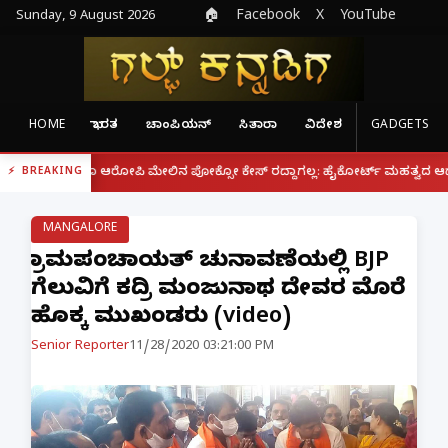
Sunday, 9 August 2026
🏠
Facebook
X
YouTube
HOME
ಭಾರತ
ಚಾಂಪಿಯನ್
ಸಿತಾರಾ
ವಿದೇಶ
GADGETS
|
ದರೂ ಆರೋಪಿ ಮೇಲಿನ ಪೋಕ್ಸೋ ಕೇಸ್ ರದ್ದಾಗಲ್ಲ: ಹೈಕೋರ್ಟ್ ಮಹತ್ವದ ಆದೇಶ
ಫೋನ್
BREAKING
MANGALORE
ಗ್ರಾಮಪಂಚಾಯತ್ ಚುನಾವಣೆಯಲ್ಲಿ‌ BJP
ಗೆಲುವಿಗೆ ಕದ್ರಿ ಮಂಜುನಾಥ ದೇವರ ಮೊರೆ
ಹೊಕ್ಕ ಮುಖಂಡರು (video)
Senior Reporter
11/28/2020 03:21:00 PM