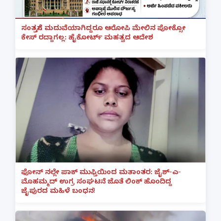
ಸಂತ್ರಸ್ತೆಗೆ ಮದುವೆಯಾಗಿದ್ದರೂ ಆರೋಪಿ ಮೇಲಿನ ಪೋಕ್ಸೋ
ಕೇಸ್ ರದ್ದಾಗಲ್ಲ: ಹೈಕೋರ್ಟ್ ಮಹತ್ವದ ಆದೇಶ
ಫೋನ್ ನಲ್ಲೇ ಪಾಕ್ ಮುಫ್ತಿಯಿಂದ ಮತಾಂತರ: ಜೈಶ್-ಎ-
ಮೊಹಮ್ಮದ್ ಉಗ್ರ ಸಂಘಟನೆ ಜೊತೆ ಲಿಂಕ್ ಹೊಂದಿದ್ದ
ಜೈಪುರದ ಮಹಿಳೆ ಬಂಧನ!