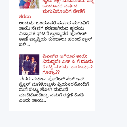
ಜೈಲು ಶಿಕ್ಷೆ- ಮನನೊಂದು ಪತ್ನಿ
ಒಂದೂವರೆ ವರ್ಷದ
ಮಗುವಿನೊಂದಿಗೆ ನೇಣಿಗೆ
ಶರಣು
ಉಡುಪಿ: ಒಂದೂವರೆ ವರ್ಷದ ಮಗುವಿಗೆ
ತಾಯಿ ನೇಣಿಗೆ ಶರಣಾಗಿರುವ ಹೃದಯ
ವಿದ್ರಾವಕ ಘಟನೆ ಬ್ರಹ್ಮಾವರ ಪೊಲೀಸ್
ಠಾಣೆ ವ್ಯಾಪ್ತಿಯ ಕುಂಜಾಲು ಹೆರಂಜೆ ಕ್ರಾಸ್
ಬಳಿ ...
ಪಿಎಸ್​ಐ ಆಗಿರುವ ತಾಯಿ
ವಿರುದ್ಧವೇ ಎಸ್ ಪಿ ಗೆ ದೂರು
ಕೊಟ್ಟ ಮಗಳು.. ಕಾರಣವೇನು
ಗೊತ್ತಾ..??
ಗದಗ​: ಮಹಿಳಾ ಪೊಲೀಸ್​ ಸಬ್ ​ಇನ್​
ಸ್ಪೆಕ್ಟರ್​ ಮಗಳೊಬ್ಬಳು ಪ್ರಿಯಕರನೊಂದಿಗೆ
ಮನೆ ಬಿಟ್ಟು ಹೋಗಿ ಮದುವೆ
ಮಾಡಿಕೊಂಡಿದ್ದು, ನಮಗೆ ರಕ್ಷಣೆ ಕೊಡಿ
ಎಂದು ತಾಯ...