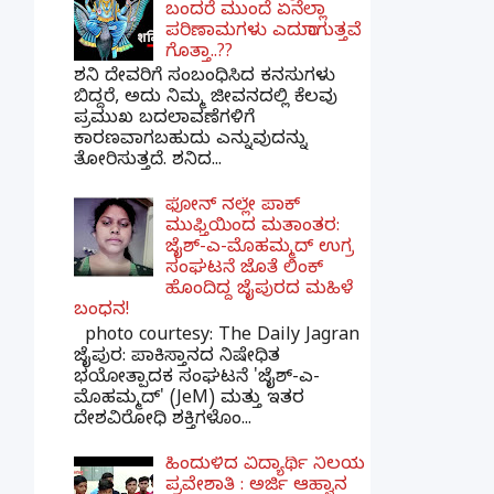
ಬಂದರೆ ಮುಂದೆ ಏನೆಲ್ಲಾ
ಪರಿಣಾಮಗಳು ಎದುರಾಗುತ್ತವೆ
ಗೊತ್ತಾ..??
ಶನಿ ದೇವರಿಗೆ ಸಂಬಂಧಿಸಿದ ಕನಸುಗಳು
ಬಿದ್ದರೆ, ಅದು ನಿಮ್ಮ ಜೀವನದಲ್ಲಿ ಕೆಲವು
ಪ್ರಮುಖ ಬದಲಾವಣೆಗಳಿಗೆ
ಕಾರಣವಾಗಬಹುದು ಎನ್ನುವುದನ್ನು
ತೋರಿಸುತ್ತದೆ. ಶನಿದ...
ಫೋನ್ ನಲ್ಲೇ ಪಾಕ್
ಮುಫ್ತಿಯಿಂದ ಮತಾಂತರ:
ಜೈಶ್-ಎ-ಮೊಹಮ್ಮದ್ ಉಗ್ರ
ಸಂಘಟನೆ ಜೊತೆ ಲಿಂಕ್
ಹೊಂದಿದ್ದ ಜೈಪುರದ ಮಹಿಳೆ
ಬಂಧನ!
photo courtesy: The Daily Jagran
ಜೈಪುರ: ಪಾಕಿಸ್ತಾನದ ನಿಷೇಧಿತ
ಭಯೋತ್ಪಾದಕ ಸಂಘಟನೆ 'ಜೈಶ್-ಎ-
ಮೊಹಮ್ಮದ್' (JeM) ಮತ್ತು ಇತರ
ದೇಶವಿರೋಧಿ ಶಕ್ತಿಗಳೊಂ...
ಹಿಂದುಳಿದ ವಿದ್ಯಾರ್ಥಿ ನಿಲಯ
ಪ್ರವೇಶಾತಿ : ಅರ್ಜಿ ಆಹ್ವಾನ