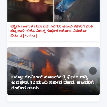
ಪಶ್ಚಿಮ ಬಂಗಾಳ ಚುನಾವಣೆ: ಸಿಲಿಗುರಿ ಟಿಎಂಸಿ ಕಚೇರಿಗೆ ಬೆಂಕಿ
ಹಚ್ಚಿ ದಾಳಿ, ಬಿಜೆಪಿ ವಿರುದ್ಧ ಗಂಭೀರ ಆರೋಪ, ವಿಡಿಯೋ
ಬಿಡುಗಡೆ [Politics]
‹
›
:
ಲಕ್ನೋ ಗೇಮಿಂಗ್ ಜೋನ್‌ನಲ್ಲಿ ಭೀಕರ ಅಗ್ನಿ
ಅವಘಡ: 12 ಮಂದಿ ಸಜೀವ ದಹನ, ಹಲವರಿಗೆ
ಪ
ಗಂಭೀರ ಗಾಯ
M