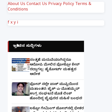
About Us
Contact Us
Privacy Policy
Terms &
Conditions
f
x
y
i
ಇತ್ತೀಚಿನ ಸುದ್ದಿಗಳು
ಸಂತ್ರಸ್ತೆಗೆ ಮದುವೆಯಾಗಿದ್ದರೂ
ಆರೋಪಿ ಮೇಲಿನ ಪೋಕ್ಸೋ ಕೇಸ್
ರದ್ದಾಗಲ್ಲ: ಹೈಕೋರ್ಟ್ ಮಹತ್ವದ
ಆದೇಶ
ಫೋನ್ ನಲ್ಲೇ ಪಾಕ್ ಮುಫ್ತಿಯಿಂದ
ಮತಾಂತರ: ಜೈಶ್-ಎ-ಮೊಹಮ್ಮದ್
ಉಗ್ರ ಸಂಘಟನೆ ಜೊತೆ ಲಿಂಕ್
ಹೊಂದಿದ್ದ ಜೈಪುರದ ಮಹಿಳೆ ಬಂಧನ!
ಲಕ್ನೋ ಗೇಮಿಂಗ್ ಜೋನ್‌ನಲ್ಲಿ ಭೀಕರ