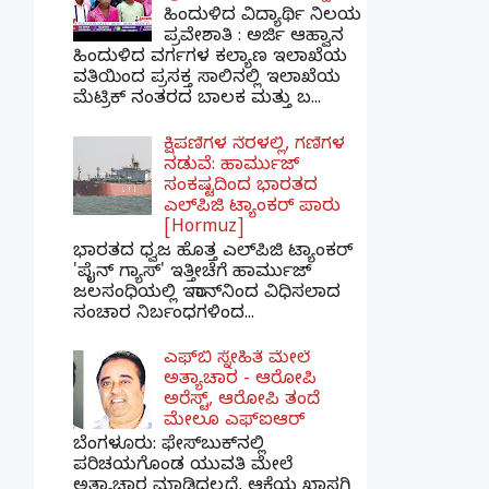
ಹಿಂದುಳಿದ ವಿದ್ಯಾರ್ಥಿ ನಿಲಯ
ಪ್ರವೇಶಾತಿ : ಅರ್ಜಿ ಆಹ್ವಾನ
ಹಿಂದುಳಿದ ವರ್ಗಗಳ ಕಲ್ಯಾಣ ಇಲಾಖೆಯ
ವತಿಯಿಂದ ಪ್ರಸಕ್ತ ಸಾಲಿನಲ್ಲಿ ಇಲಾಖೆಯ
ಮೆಟ್ರಿಕ್ ನಂತರದ ಬಾಲಕ ಮತ್ತು ಬ...
ಕ್ಷಿಪಣಿಗಳ ನೆರಳಲ್ಲಿ, ಗಣಿಗಳ
ನಡುವೆ: ಹಾರ್ಮುಜ್
ಸಂಕಷ್ಟದಿಂದ ಭಾರತದ
ಎಲ್‌ಪಿಜಿ ಟ್ಯಾಂಕರ್ ಪಾರು
[Hormuz]
ಭಾರತದ ಧ್ವಜ ಹೊತ್ತ ಎಲ್‌ಪಿಜಿ ಟ್ಯಾಂಕರ್
'ಪೈನ್ ಗ್ಯಾಸ್' ಇತ್ತೀಚೆಗೆ ಹಾರ್ಮುಜ್
ಜಲಸಂಧಿಯಲ್ಲಿ ಇರಾನ್‌ನಿಂದ ವಿಧಿಸಲಾದ
ಸಂಚಾರ ನಿರ್ಬಂಧಗಳಿಂದ...
ಎಫ್‌ಬಿ ಸ್ನೇಹಿತೆ ಮೇಲೆ
ಅತ್ಯಾಚಾರ - ಆರೋಪಿ
ಅರೆಸ್ಟ್, ಆರೋಪಿ ತಂದೆ
ಮೇಲೂ ಎಫ್ಐಆರ್
ಬೆಂಗಳೂರು: ಫೇಸ್‌ಬುಕ್‌ನಲ್ಲಿ
ಪರಿಚಯಗೊಂಡ ಯುವತಿ ಮೇಲೆ
ಅತ್ಯಾಚಾರ ಮಾಡಿದಲ್ಲದೆ, ಆಕೆಯ ಖಾಸಗಿ