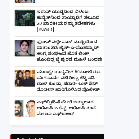
ಇರಾನ್ ಯುದ್ಧದಿಂದ ವಿಳಂಬ:
ಕುವೈತ್‌ನಿಂದ ತಾಯ್ನಾಡಿಗೆ ತಲುಪಿದ
20 ಭಾರತೀಯರ ಮೃತದೇಹಗಳು
[Kuwait]
ಫೋನ್ ನಲ್ಲೇ ಪಾಕ್ ಮುಫ್ತಿಯಿಂದ
ಮತಾಂತರ: ಜೈಶ್-ಎ-ಮೊಹಮ್ಮದ್
ಉಗ್ರ ಸಂಘಟನೆ ಜೊತೆ ಲಿಂಕ್
ಹೊಂದಿದ್ದ ಜೈಪುರದ ಮಹಿಳೆ ಬಂಧನ!
ಮುಂಬೈ: ಉದ್ಯಮಿಗೆ 60ಕೋಟಿ ರೂ.
ಪಂಗನಾಮ- ನಟಿ ಶಿಲ್ಪಾ ಶೆಟ್ಟಿ ಪತಿ
ರಾಜ್ ಕುಂದ್ರಾ ಪರಾರಿ- ಲುಕ್ ಔಟ್
ನೊಟೀಸ್ ಜಾರಿಗೊಳಿಸಿದ ಪೊಲೀಸ್
ಎಫ್‌ಬಿ ಸ್ನೇಹಿತೆ ಮೇಲೆ ಅತ್ಯಾಚಾರ -
ಆರೋಪಿ ಅರೆಸ್ಟ್, ಆರೋಪಿ ತಂದೆ
ಮೇಲೂ ಎಫ್ಐಆರ್