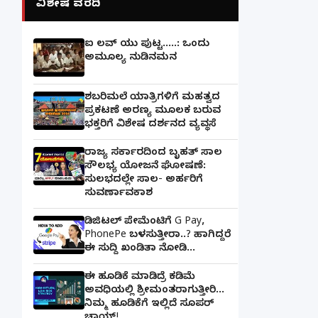
ವಿಶೇಷ ವರದಿ
ಐ ಲವ್ ಯು ಪುಟ್ಟ.....: ಒಂದು
ಅಮೂಲ್ಯ ನುಡಿನಮನ
ಶಬರಿಮಲೆ ಯಾತ್ರಿಗಳಿಗೆ ಮಹತ್ವದ
ಪ್ರಕಟಣೆ ಅರಣ್ಯ ಮೂಲಕ ಬರುವ
ಭಕ್ತರಿಗೆ ವಿಶೇಷ ದರ್ಶನದ ವ್ಯವಸ್ಥೆ
ರಾಜ್ಯ ಸರ್ಕಾರದಿಂದ ಬೃಹತ್ ಸಾಲ
ಸೌಲಭ್ಯ ಯೋಜನೆ ಘೋಷಣೆ:
ಸುಲಭದಲ್ಲೇ ಸಾಲ- ಅರ್ಹರಿಗೆ
ಸುವರ್ಣಾವಕಾಶ
ಡಿಜಿಟಲ್ ಪೇಮೆಂಟಿಗೆ G Pay,
PhonePe ಬಳಸುತ್ತೀರಾ..? ಹಾಗಿದ್ದರೆ
ಈ ಸುದ್ದಿ ಖಂಡಿತಾ ನೋಡಿ...
ಈ ಹೂಡಿಕೆ ಮಾಡಿದ್ರೆ ಕಡಿಮೆ
ಅವಧಿಯಲ್ಲಿ ಶ್ರೀಮಂತರಾಗುತ್ತೀರಿ...
ನಿಮ್ಮ ಹೂಡಿಕೆಗೆ ಇಲ್ಲಿದೆ ಸೂಪರ್