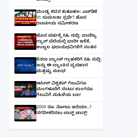
ಚಾಯ್ಸ್‌!
ಮಂಡ್ಯ ಕದನ ಕುತೂಹಲ: ಎಚ್‌ಡಿಕೆ
Vs ಸುಮಲತಾ ಸ್ಪರ್ಧೆ? ಹೊಸ
ರಾಜಕೀಯ ಸಮೀಕರಣ
ಹೊಸ ವರ್ಷಕ್ಕೆ ಸಿಹಿ ಸುದ್ದಿ: ವಾಣಿಜ್ಯ
ಗ್ಯಾಸ್‌ ಬೆಲೆಯಲ್ಲಿ ಭಾರೀ ಇಳಿಕೆ,
ಉಜ್ವಲ ಫಲಾನುಭವಿಗಳಿಗೆ ಸಂತಸ
ಕೆನರಾ ಬ್ಯಾಂಕ್‌ ಗ್ರಾಹಕರಿಗೆ ಸಿಹಿ ಸುದ್ದಿ:
ಇನ್ನು ಈ ಬ್ಯಾಂಕಿನ ವ್ಯವಹಾರ
ಮತ್ತಷ್ಟು ಸುಲಭ!
ಆಸೀಸ್ ವಿಶ್ವಕಪ್ ಗೆಲುವಿಗೂ
ಮಂಗಳೂರಿಗೆ ನಂಟು! ಕಾಂಗರೂ
ಗೆಲುವಿಗೆ ಮಹಿಳೆಯ ಬಲ!
2000 ರೂ. ನೋಟು ಇದೆಯಾ..?
ನಗದೀಕರಿಸಲು ಲಾಸ್ಟ್‌ ಚಾನ್ಸ್‌!