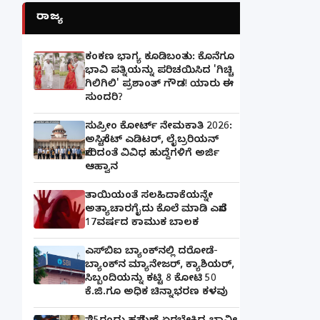
ರಾಜ್ಯ
ಕಂಕಣ ಭಾಗ್ಯ ಕೂಡಿಬಂತು: ಕೊನೆಗೂ
ಭಾವಿ ಪತ್ನಿಯನ್ನು ಪರಿಚಯಿಸಿದ 'ಗಿಚ್ಚಿ
ಗಿಲಿಗಿಲಿ' ಪ್ರಶಾಂತ್ ಗೌಡ! ಯಾರು ಈ
ಸುಂದರಿ?
ಸುಪ್ರೀಂ ಕೋರ್ಟ್ ನೇಮಕಾತಿ 2026:
ಅಸಿಸ್ಟೆಂಟ್ ಎಡಿಟರ್, ಲೈಬ್ರರಿಯನ್
ಸೇರಿದಂತೆ ವಿವಿಧ ಹುದ್ದೆಗಳಿಗೆ ಅರ್ಜಿ
ಆಹ್ವಾನ
ತಾಯಿಯಂತೆ ಸಲಹಿದಾಕೆಯನ್ನೇ
ಅತ್ಯಾಚಾರಗೈದು ಕೊಲೆ ಮಾಡಿ ಎಸೆದ
17ವರ್ಷದ ಕಾಮುಕ ಬಾಲಕ
ಎಸ್‌ಬಿಐ ಬ್ಯಾಂಕ್‌ನಲ್ಲಿ‌ ದರೋಡೆ-
ಬ್ಯಾಂಕ್​ನ ಮ್ಯಾನೇಜರ್‌, ಕ್ಯಾಶಿಯರ್‌,
ಸಿಬ್ಬಂದಿಯನ್ನು ಕಟ್ಟಿ 8 ಕೋಟಿ 50
ಕೆ.ಜಿ.ಗೂ ಅಧಿಕ ಚಿನ್ನಾಭರಣ ಕಳವು