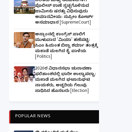
ದಲಿತರು ಮತ್ತು ಆದಿವಾಸಿಗಳಿಗೆ
ಪೊಲೀಸ್ ಠಾಣೆ ಸ್ವಚ್ಛಗೊಳಿಸುವ
ಜಾಮೀನು ಷರತ್ತು ವಿಧಿಸುವುದು
ಅಮಾನವೀಯ: ಸುಪ್ರೀಂ ಕೋರ್ಟ್
ಅಸಮಾಧಾನ [SupremeCourt]
ಅಸ್ಸಾಂನಲ್ಲಿ ಕಾಂಗ್ರೆಸ್ ಪಾಲಿಗೆ
ಮುಳುವಾದ 'ಮಿಯಾ' ಹಣೆಪಟ್ಟಿ:
ಸಿಎಂ ಹಿಮಂತ ಬಿಸ್ವಾ ಶರ್ಮಾ ತಂತ್ರಕ್ಕೆ
ಮಕಾಡೆ ಮಲಗಿದ ಕೈ ಪಾಳೆಯ
[Politics]
2026ರ ವಿಧಾನಸಭಾ ಚುನಾವಣಾ
ಫಲಿತಾಂಶದಲ್ಲಿ ಭಾರೀ ಉಲ್ಟಾಪಲ್ಟಾ:
ಮಕಾಡೆ ಮಲಗಿದ ಘಟಾನುಘಟಿ
ನಾಯಕರು, ಅಚ್ಚರಿಯ ಗೆಲುವು
ಸಾಧಿಸಿದ ಹೊಸಬರು [Election]
POPULAR NEWS