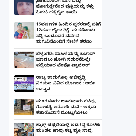
ಸ್ನೇಹಿತನೊಂದಿಗೆ ಮನೆ ಬಿಟ್ಟು
ಹೋಗುತ್ತೇನೆಂದ ಪುತ್ರಿಯನ್ನು ಕತ್ತು
ಹಿಚುಕಿ ಹತ್ಯೆಗೈದ ತಾಯಿ
16ವರ್ಷಗಳ ಹಿಂದಿನ ಪ್ರಕರಣಕ್ಕೆ ಪತಿಗೆ
12ವರ್ಷ ಜೈಲು ಶಿಕ್ಷೆ- ಮನನೊಂದು
ಪತ್ನಿ ಒಂದೂವರೆ ವರ್ಷದ
ಮಗುವಿನೊಂದಿಗೆ ನೇಣಿಗೆ ಶರಣು
ಬೆಳ್ತಂಗಡಿ: ಮಹಿಳೆಯನ್ನು ಬಚಾವ್
ಮಾಡಲು ಹೋಗಿ ನಡುರಸ್ತೆಯಲ್ಲೇ
ಪಲ್ಟಿಯಾದ ಟೆಂಪೊ ಟ್ರಾವೆಲರ್
ರಾಜ್ಯ ಕಾಡುಗೊಲ್ಲ ಅಭಿವೃದ್ಧಿ
ನಿಗಮದ ವಿವಿಧ ಯೋಜನೆ : ಅರ್ಜಿ
ಆಹ್ವಾನ
ಮಂಗಳೂರು: ಜಾನುವಾರು ಕಳವು,
ಗೋಹತ್ಯೆ ಆರೋಪಿ ಮನೆ - ಅಕ್ರಮ
ಕಸಾಯಿಖಾನೆ ಮುಟ್ಟುಗೋಲು
ಕ್ರಾಕ್ಸ್ ಚಪ್ಪಲಿಯಲ್ಲಿ ಅಡಗಿದ್ದ ಕೊಳಕು
ಮಂಡಲ ಹಾವು ಕಚ್ಚಿ ವ್ಯಕ್ತಿ ಸಾವು