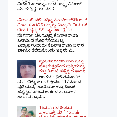
ವೀಡಿಯೋ ಇಟ್ಟುಕೊಂಡು ಬ್ಲ್ಯಾಕ್‌ಮೇಲ್
ಮಾಡುತ್ತಿದ್ದ ಯುವಕನ...
ವೇಗವಾಗಿ ಚಲಿಸುತ್ತಿದ್ದ ಕೆಎಸ್​ಆರ್​ಟಿಸಿ ಬಸ್​
ನಿಂದ ಹೊರಗೆಸೆಯಲ್ಪಟ್ಟ ವಿದ್ಯಾರ್ಥಿನಿಯರು!
ಭೀಕರ ದೃಶ್ಯ ಸಿಸಿ ಕ್ಯಾಮರಾದಲ್ಲಿ ಸೆರೆ
ವೇಗವಾಗಿ ಚಲಿಸುತ್ತಿದ್ದ ಕೆಎಸ್‌ಆರ್‌ಟಿಸಿ
ಬಸ್‌ನಿಂದ ಹೊರಗೆಸೆಯಲ್ಪಟ್ಟ
ವಿದ್ಯಾರ್ಥಿನಿಯರು! ಕೆಎಸ್‌ಆರ್‌ಟಿಸಿ ಬಸ್‌ನ
ಬಾಗಿಲು ತೆರೆದುಕೊಂಡು ಇಬ್ಬರು ವಿ...
ಸ್ನೇಹಿತನೊಂದಿಗೆ ಮನೆ ಬಿಟ್ಟು
ಹೋಗುತ್ತೇನೆಂದ ಪುತ್ರಿಯನ್ನು
ಕತ್ತು ಹಿಚುಕಿ ಹತ್ಯೆಗೈದ ತಾಯಿ
ಉಡುಪಿ: ಸ್ನೇಹಿತನೊಂದಿಗೆ
ಮನೆ ಬಿಟ್ಟು ಹೋಗುತ್ತೇನೆಂದ 17ವರ್ಷದ
ಪುತ್ರಿಯನ್ನು ತಾಯಿಯೇ ಕತ್ತು ಹಿಚುಕಿ
ಹತ್ಯೆಗೈದ ಘಟನೆ ಕಾರ್ಕಳ ತಾಲೂಕಿನ
ಹಿರ್ಗಾನ ಗ್ರಾಮ...
16ವರ್ಷಗಳ ಹಿಂದಿನ
ಪ್ರಕರಣಕ್ಕೆ ಪತಿಗೆ 12ವರ್ಷ