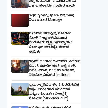
ಅಗ್ನಿ ಅವಘಡ: 12 ಮಂದಿ ಸಜೀವ
ದಹನ, ಹಲವರಿಗೆ ಗಂಭೀರ ಗಾಯ
ಪತ್ನಿಗೆ ಕೈಕೊಟ್ಟ ಭೂಪ ಅತ್ತೆಯನ್ನು
ವಿವಾಹವಾದ Marriage
ಫ್ರೀಯಾಗಿ ನೆಟ್‌ಫ್ಲಿಕ್ಸ್ ನೋಡಲು
ಹೋಗಿ ₹1 ಲಕ್ಷ ಕಳೆದುಕೊಂಡ
ಬೆಂಗಳೂರು ವ್ಯಕ್ತಿ; ಇನ್‌ಸ್ಟಾಗ್ರಾಂ
ಲಿಂಕ್ ಕ್ಲಿಕ್ ಮಾಡಿದ್ದೇ ದುಬಾರಿ
ಆಯಿತು!
ಪಶ್ಚಿಮ ಬಂಗಾಳ ಚುನಾವಣೆ: ಸಿಲಿಗುರಿ
ಟಿಎಂಸಿ ಕಚೇರಿಗೆ ಬೆಂಕಿ ಹಚ್ಚಿ ದಾಳಿ,
ಬಿಜೆಪಿ ವಿರುದ್ಧ ಗಂಭೀರ ಆರೋಪ,
ವಿಡಿಯೋ ಬಿಡುಗಡೆ [Politics]
ಸ್ವಯಂ-ಗ್ರಹಿಸಿದ ಲಿಂಗ ಗುರುತಿಸುವಿಕೆ
ರದ್ದತಿ ಪರಿಶೀಲನೆಗೆ ಮುಂದಾದ
ಸುಪ್ರೀಂ ಕೋರ್ಟ್: ಕೇಂದ್ರಕ್ಕೆ
ನೋಟಿಸ್ [SupremeCourt]