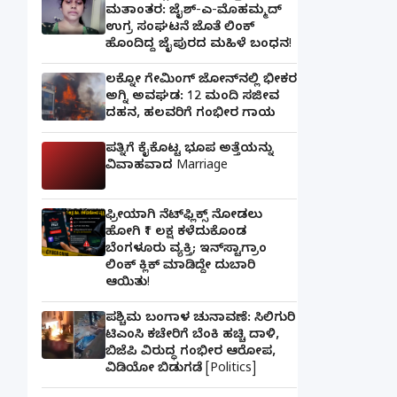
ಮತಾಂತರ: ಜೈಶ್-ಎ-ಮೊಹಮ್ಮದ್
ಉಗ್ರ ಸಂಘಟನೆ ಜೊತೆ ಲಿಂಕ್
ಹೊಂದಿದ್ದ ಜೈಪುರದ ಮಹಿಳೆ ಬಂಧನ!
ಲಕ್ನೋ ಗೇಮಿಂಗ್ ಜೋನ್‌ನಲ್ಲಿ ಭೀಕರ
ಅಗ್ನಿ ಅವಘಡ: 12 ಮಂದಿ ಸಜೀವ
ದಹನ, ಹಲವರಿಗೆ ಗಂಭೀರ ಗಾಯ
ಪತ್ನಿಗೆ ಕೈಕೊಟ್ಟ ಭೂಪ ಅತ್ತೆಯನ್ನು
ವಿವಾಹವಾದ Marriage
ಫ್ರೀಯಾಗಿ ನೆಟ್‌ಫ್ಲಿಕ್ಸ್ ನೋಡಲು
ಹೋಗಿ ₹1 ಲಕ್ಷ ಕಳೆದುಕೊಂಡ
ಬೆಂಗಳೂರು ವ್ಯಕ್ತಿ; ಇನ್‌ಸ್ಟಾಗ್ರಾಂ
ಲಿಂಕ್ ಕ್ಲಿಕ್ ಮಾಡಿದ್ದೇ ದುಬಾರಿ
ಆಯಿತು!
ಪಶ್ಚಿಮ ಬಂಗಾಳ ಚುನಾವಣೆ: ಸಿಲಿಗುರಿ
ಟಿಎಂಸಿ ಕಚೇರಿಗೆ ಬೆಂಕಿ ಹಚ್ಚಿ ದಾಳಿ,
ಬಿಜೆಪಿ ವಿರುದ್ಧ ಗಂಭೀರ ಆರೋಪ,
ವಿಡಿಯೋ ಬಿಡುಗಡೆ [Politics]