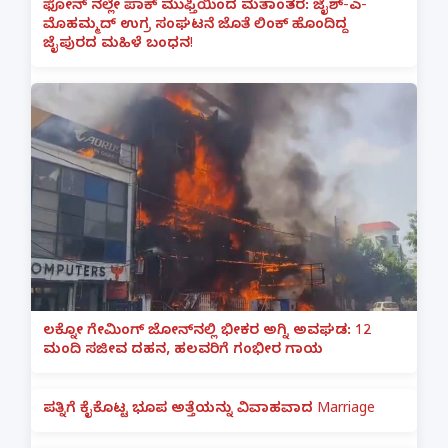
ಫೋನ್ ನಲ್ಲೇ ಪಾಕ್ ಮುಫ್ತಿಯಿಂದ ಮತಾಂತರ: ಜೈಶ್-ಎ-
ಮೊಹಮ್ಮದ್ ಉಗ್ರ ಸಂಘಟನೆ ಜೊತೆ ಲಿಂಕ್ ಹೊಂದಿದ್ದ
ಜೈಪುರದ ಮಹಿಳೆ ಬಂಧನ!
ಲಕ್ನೋ ಗೇಮಿಂಗ್ ಜೋನ್‌ನಲ್ಲಿ ಭೀಕರ ಅಗ್ನಿ ಅವಘಡ: 12
ಮಂದಿ ಸಜೀವ ದಹನ, ಹಲವರಿಗೆ ಗಂಭೀರ ಗಾಯ
ಪತ್ನಿಗೆ ಕೈಕೊಟ್ಟ ಭೂಪ ಅತ್ತೆಯನ್ನು ವಿವಾಹವಾದ Marriage