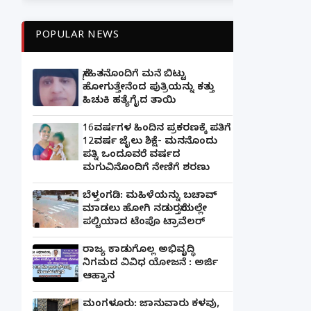
POPULAR NEWS
ಸ್ನೇಹಿತನೊಂದಿಗೆ ಮನೆ ಬಿಟ್ಟು
ಹೋಗುತ್ತೇನೆಂದ ಪುತ್ರಿಯನ್ನು ಕತ್ತು
ಹಿಚುಕಿ ಹತ್ಯೆಗೈದ ತಾಯಿ
16ವರ್ಷಗಳ ಹಿಂದಿನ ಪ್ರಕರಣಕ್ಕೆ ಪತಿಗೆ
12ವರ್ಷ ಜೈಲು ಶಿಕ್ಷೆ- ಮನನೊಂದು
ಪತ್ನಿ ಒಂದೂವರೆ ವರ್ಷದ
ಮಗುವಿನೊಂದಿಗೆ ನೇಣಿಗೆ ಶರಣು
ಬೆಳ್ತಂಗಡಿ: ಮಹಿಳೆಯನ್ನು ಬಚಾವ್
ಮಾಡಲು ಹೋಗಿ ನಡುರಸ್ತೆಯಲ್ಲೇ
ಪಲ್ಟಿಯಾದ ಟೆಂಪೊ ಟ್ರಾವೆಲರ್
ರಾಜ್ಯ ಕಾಡುಗೊಲ್ಲ ಅಭಿವೃದ್ಧಿ
ನಿಗಮದ ವಿವಿಧ ಯೋಜನೆ : ಅರ್ಜಿ
ಆಹ್ವಾನ
ಮಂಗಳೂರು: ಜಾನುವಾರು ಕಳವು,