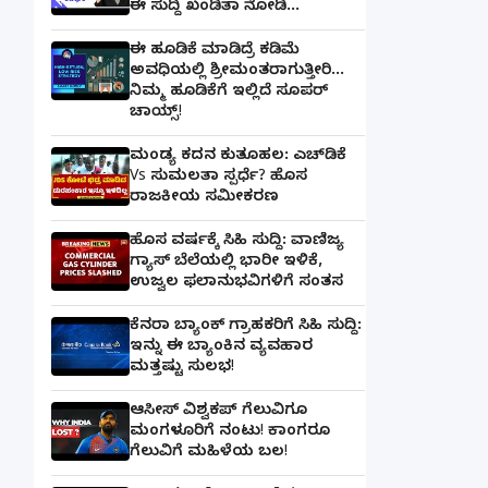
ಈ ಸುದ್ದಿ ಖಂಡಿತಾ ನೋಡಿ...
ಈ ಹೂಡಿಕೆ ಮಾಡಿದ್ರೆ ಕಡಿಮೆ
ಅವಧಿಯಲ್ಲಿ ಶ್ರೀಮಂತರಾಗುತ್ತೀರಿ...
ನಿಮ್ಮ ಹೂಡಿಕೆಗೆ ಇಲ್ಲಿದೆ ಸೂಪರ್
ಚಾಯ್ಸ್‌!
ಮಂಡ್ಯ ಕದನ ಕುತೂಹಲ: ಎಚ್‌ಡಿಕೆ
Vs ಸುಮಲತಾ ಸ್ಪರ್ಧೆ? ಹೊಸ
ರಾಜಕೀಯ ಸಮೀಕರಣ
ಹೊಸ ವರ್ಷಕ್ಕೆ ಸಿಹಿ ಸುದ್ದಿ: ವಾಣಿಜ್ಯ
ಗ್ಯಾಸ್‌ ಬೆಲೆಯಲ್ಲಿ ಭಾರೀ ಇಳಿಕೆ,
ಉಜ್ವಲ ಫಲಾನುಭವಿಗಳಿಗೆ ಸಂತಸ
ಕೆನರಾ ಬ್ಯಾಂಕ್‌ ಗ್ರಾಹಕರಿಗೆ ಸಿಹಿ ಸುದ್ದಿ:
ಇನ್ನು ಈ ಬ್ಯಾಂಕಿನ ವ್ಯವಹಾರ
ಮತ್ತಷ್ಟು ಸುಲಭ!
ಆಸೀಸ್ ವಿಶ್ವಕಪ್ ಗೆಲುವಿಗೂ
ಮಂಗಳೂರಿಗೆ ನಂಟು! ಕಾಂಗರೂ
ಗೆಲುವಿಗೆ ಮಹಿಳೆಯ ಬಲ!