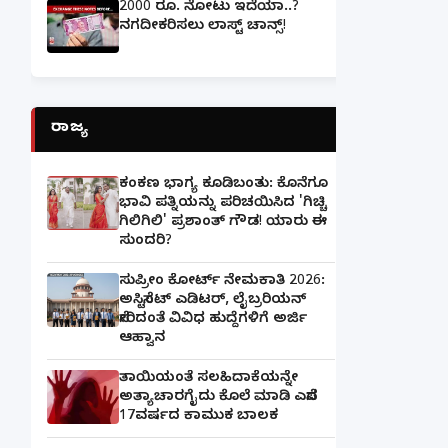
2000 ರೂ. ನೋಟು ಇದೆಯಾ..?
ನಗದೀಕರಿಸಲು ಲಾಸ್ಟ್‌ ಚಾನ್ಸ್‌!
ರಾಜ್ಯ
ಕಂಕಣ ಭಾಗ್ಯ ಕೂಡಿಬಂತು: ಕೊನೆಗೂ
ಭಾವಿ ಪತ್ನಿಯನ್ನು ಪರಿಚಯಿಸಿದ 'ಗಿಚ್ಚಿ
ಗಿಲಿಗಿಲಿ' ಪ್ರಶಾಂತ್ ಗೌಡ! ಯಾರು ಈ
ಸುಂದರಿ?
ಸುಪ್ರೀಂ ಕೋರ್ಟ್ ನೇಮಕಾತಿ 2026:
ಅಸಿಸ್ಟೆಂಟ್ ಎಡಿಟರ್, ಲೈಬ್ರರಿಯನ್
ಸೇರಿದಂತೆ ವಿವಿಧ ಹುದ್ದೆಗಳಿಗೆ ಅರ್ಜಿ
ಆಹ್ವಾನ
ತಾಯಿಯಂತೆ ಸಲಹಿದಾಕೆಯನ್ನೇ
ಅತ್ಯಾಚಾರಗೈದು ಕೊಲೆ ಮಾಡಿ ಎಸೆದ
17ವರ್ಷದ ಕಾಮುಕ ಬಾಲಕ