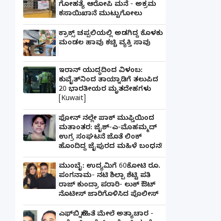
ಗೋಹತ್ಯೆ ಆರೋಪಿ ಮನೆ - ಅಕ್ರಮ
ಕಸಾಯಿಖಾನೆ ಮುಟ್ಟುಗೋಲು
ಕ್ರಾಕ್ಸ್ ಚಪ್ಪಲಿಯಲ್ಲಿ ಅಡಗಿದ್ದ ಕೊಳಕು
ಮಂಡಲ ಹಾವು ಕಚ್ಚಿ ವ್ಯಕ್ತಿ ಸಾವು
ಇರಾನ್ ಯುದ್ಧದಿಂದ ವಿಳಂಬ:
ಕುವೈತ್‌ನಿಂದ ತಾಯ್ನಾಡಿಗೆ ತಲುಪಿದ
20 ಭಾರತೀಯರ ಮೃತದೇಹಗಳು
[Kuwait]
ಫೋನ್ ನಲ್ಲೇ ಪಾಕ್ ಮುಫ್ತಿಯಿಂದ
ಮತಾಂತರ: ಜೈಶ್-ಎ-ಮೊಹಮ್ಮದ್
ಉಗ್ರ ಸಂಘಟನೆ ಜೊತೆ ಲಿಂಕ್
ಹೊಂದಿದ್ದ ಜೈಪುರದ ಮಹಿಳೆ ಬಂಧನ!
ಮುಂಬೈ: ಉದ್ಯಮಿಗೆ 60ಕೋಟಿ ರೂ.
ಪಂಗನಾಮ- ನಟಿ ಶಿಲ್ಪಾ ಶೆಟ್ಟಿ ಪತಿ
ರಾಜ್ ಕುಂದ್ರಾ ಪರಾರಿ- ಲುಕ್ ಔಟ್
ನೊಟೀಸ್ ಜಾರಿಗೊಳಿಸಿದ ಪೊಲೀಸ್
ಎಫ್‌ಬಿ ಸ್ನೇಹಿತೆ ಮೇಲೆ ಅತ್ಯಾಚಾರ -