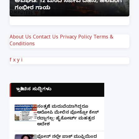
ಅವಘಡ: 12 ಮಂದಿ ಸಜೀವ ದಹನ, ಹಲವರಿಗೆ
ಪ
ಗಂಭೀರ ಗಾಯ
M
About Us
Contact Us
Privacy Policy
Terms &
Conditions
f
x
y
i
ಇತ್ತೀಚಿನ ಸುದ್ದಿಗಳು
ಸಂತ್ರಸ್ತೆಗೆ ಮದುವೆಯಾಗಿದ್ದರೂ
ಆರೋಪಿ ಮೇಲಿನ ಪೋಕ್ಸೋ ಕೇಸ್
ರದ್ದಾಗಲ್ಲ: ಹೈಕೋರ್ಟ್ ಮಹತ್ವದ
ಆದೇಶ
ಫೋನ್ ನಲ್ಲೇ ಪಾಕ್ ಮುಫ್ತಿಯಿಂದ