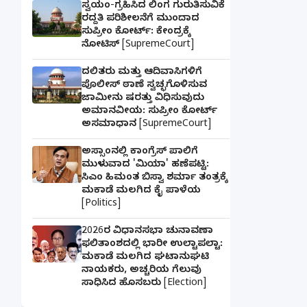
ಸ್ವಯಂ-ಗ್ರಹಿಸಿದ ಲಿಂಗ ಗುರುತಿಸುವಿಕೆ
ರದ್ದತಿ ಪರಿಶೀಲನೆಗೆ ಮುಂದಾದ
ಸುಪ್ರೀಂ ಕೋರ್ಟ್: ಕೇಂದ್ರಕ್ಕೆ
ನೋಟಿಸ್ [SupremeCourt]
ದಲಿತರು ಮತ್ತು ಆದಿವಾಸಿಗಳಿಗೆ
ಪೊಲೀಸ್ ಠಾಣೆ ಸ್ವಚ್ಛಗೊಳಿಸುವ
ಜಾಮೀನು ಷರತ್ತು ವಿಧಿಸುವುದು
ಅಮಾನವೀಯ: ಸುಪ್ರೀಂ ಕೋರ್ಟ್
ಅಸಮಾಧಾನ [SupremeCourt]
ಅಸ್ಸಾಂನಲ್ಲಿ ಕಾಂಗ್ರೆಸ್ ಪಾಲಿಗೆ
ಮುಳುವಾದ 'ಮಿಯಾ' ಹಣೆಪಟ್ಟಿ:
ಸಿಎಂ ಹಿಮಂತ ಬಿಸ್ವಾ ಶರ್ಮಾ ತಂತ್ರಕ್ಕೆ
ಮಕಾಡೆ ಮಲಗಿದ ಕೈ ಪಾಳೆಯ
[Politics]
2026ರ ವಿಧಾನಸಭಾ ಚುನಾವಣಾ
ಫಲಿತಾಂಶದಲ್ಲಿ ಭಾರೀ ಉಲ್ಟಾಪಲ್ಟಾ:
ಮಕಾಡೆ ಮಲಗಿದ ಘಟಾನುಘಟಿ
ನಾಯಕರು, ಅಚ್ಚರಿಯ ಗೆಲುವು
ಸಾಧಿಸಿದ ಹೊಸಬರು [Election]