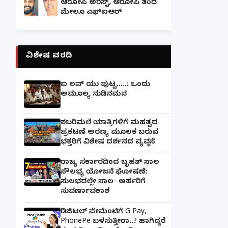
ಆರೋಪಿ ಅರೆಸ್ಟ್, ಆರೋಪಿ ತಂದೆ
ಮೇಲೂ ಎಫ್ಐಆರ್
ವಿಶೇಷ ವರದಿ
ಐ ಲವ್ ಯು ಪುಟ್ಟ.....: ಒಂದು
ಅಮೂಲ್ಯ ನುಡಿನಮನ
ಶಬರಿಮಲೆ ಯಾತ್ರಿಗಳಿಗೆ ಮಹತ್ವದ
ಪ್ರಕಟಣೆ ಅರಣ್ಯ ಮೂಲಕ ಬರುವ
ಭಕ್ತರಿಗೆ ವಿಶೇಷ ದರ್ಶನದ ವ್ಯವಸ್ಥೆ
ರಾಜ್ಯ ಸರ್ಕಾರದಿಂದ ಬೃಹತ್ ಸಾಲ
ಸೌಲಭ್ಯ ಯೋಜನೆ ಘೋಷಣೆ:
ಸುಲಭದಲ್ಲೇ ಸಾಲ- ಅರ್ಹರಿಗೆ
ಸುವರ್ಣಾವಕಾಶ
ಡಿಜಿಟಲ್ ಪೇಮೆಂಟಿಗೆ G Pay,
PhonePe ಬಳಸುತ್ತೀರಾ..? ಹಾಗಿದ್ದರೆ