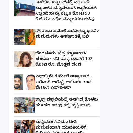
ಎಸ್‌ಬಿಐ ಬ್ಯಾಂಕ್‌ನಲ್ಲಿ‌ ದರೋಡೆ-
ಬ್ಯಾಂಕ್​ನ ಮ್ಯಾನೇಜರ್‌, ಕ್ಯಾಶಿಯರ್‌,
ಸಿಬ್ಬಂದಿಯನ್ನು ಕಟ್ಟಿ 8 ಕೋಟಿ 50
ಕೆ.ಜಿ.ಗೂ ಅಧಿಕ ಚಿನ್ನಾಭರಣ ಕಳವು
ಸೆ.25ರಂದು ಹಸೆಮಣೆ ಏರಬೇಕಿದ್ದ ಭಾವೀ
ಮದುಮಗಳು ಅಪಘಾತಕ್ಕೆ ಬಲಿ
ಬೆಂಗಳೂರು: ಚಿನ್ನ ಕಳ್ಳಸಾಗಾಟ
ಪ್ರಕರಣ- ನಟಿ ರನ್ಯಾ ರಾವ್‌ಗೆ 102
ಕೋಟಿ ರೂ. ಮೊತ್ತದ ದಂಡ
ಎಫ್‌ಬಿ ಸ್ನೇಹಿತೆ ಮೇಲೆ ಅತ್ಯಾಚಾರ -
ಆರೋಪಿ ಅರೆಸ್ಟ್, ಆರೋಪಿ ತಂದೆ
ಮೇಲೂ ಎಫ್ಐಆರ್
ಕ್ರಾಕ್ಸ್ ಚಪ್ಪಲಿಯಲ್ಲಿ ಅಡಗಿದ್ದ ಕೊಳಕು
ಮಂಡಲ ಹಾವು ಕಚ್ಚಿ ವ್ಯಕ್ತಿ ಸಾವು
ಬುದ್ಧಿವಂತ ಸಿನಿಮಾ ರೀತಿ
ಮದುವೆಯಾಗಿ ಯುವತಿಯರಿಗೆ