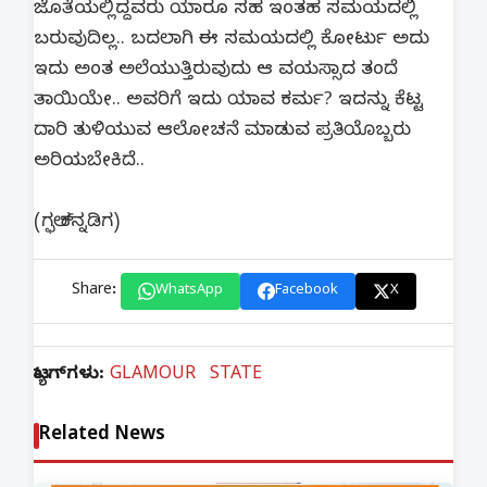
ಜೊತೆಯಲ್ಲಿದ್ದವರು ಯಾರೂ ಸಹ ಇಂತಹ ಸಮಯದಲ್ಲಿ
ಬರುವುದಿಲ್ಲ.. ಬದಲಾಗಿ ಈ ಸಮಯದಲ್ಲಿ ಕೋರ್ಟು ಅದು
ಇದು ಅಂತ ಅಲೆಯುತ್ತಿರುವುದು ಆ ವಯಸ್ಸಾದ ತಂದೆ
ತಾಯಿಯೇ.. ಅವರಿಗೆ ಇದು ಯಾವ ಕರ್ಮ? ಇದನ್ನು ಕೆಟ್ಟ
ದಾರಿ ತುಳಿಯುವ ಆಲೋಚನೆ ಮಾಡುವ ಪ್ರತಿಯೊಬ್ಬರು
ಅರಿಯಬೇಕಿದೆ..
(ಗಲ್ಫ್ ಕನ್ನಡಿಗ)
Share:
WhatsApp
Facebook
X
ಟ್ಯಾಗ್‌ಗಳು:
GLAMOUR
STATE
Related News