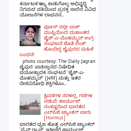
ಕರ್ನಾಟಕ ರಾಜ್ಯ ಕಾಡುಗೊಲ್ಲ ಅಭಿವೃದ್ಧಿ
ನಿಗಮದ ವತಿಯಿಂದ ಪ್ರಸಕ್ತ ಸಾಲಿನ ವಿವಿಧ
ಯೋಜನೆಗಳ ಲಾಭವನ...
ಫೋನ್ ನಲ್ಲೇ ಪಾಕ್
ಮುಫ್ತಿಯಿಂದ ಮತಾಂತರ:
ಜೈಶ್-ಎ-ಮೊಹಮ್ಮದ್ ಉಗ್ರ
ಸಂಘಟನೆ ಜೊತೆ ಲಿಂಕ್
ಹೊಂದಿದ್ದ ಜೈಪುರದ ಮಹಿಳೆ
ಬಂಧನ!
photo courtesy: The Daily Jagran
ಜೈಪುರ: ಪಾಕಿಸ್ತಾನದ ನಿಷೇಧಿತ
ಭಯೋತ್ಪಾದಕ ಸಂಘಟನೆ 'ಜೈಶ್-ಎ-
ಮೊಹಮ್ಮದ್' (JeM) ಮತ್ತು ಇತರ
ದೇಶವಿರೋಧಿ ಶಕ್ತಿಗಳೊಂ...
ಕ್ಷಿಪಣಿಗಳ ನೆರಳಲ್ಲಿ, ಗಣಿಗಳ
ನಡುವೆ: ಹಾರ್ಮುಜ್
ಸಂಕಷ್ಟದಿಂದ ಭಾರತದ
ಎಲ್‌ಪಿಜಿ ಟ್ಯಾಂಕರ್ ಪಾರು
[Hormuz]
ಭಾರತದ ಧ್ವಜ ಹೊತ್ತ ಎಲ್‌ಪಿಜಿ ಟ್ಯಾಂಕರ್
'ಪೈನ್ ಗ್ಯಾಸ್' ಇತ್ತೀಚೆಗೆ ಹಾರ್ಮುಜ್