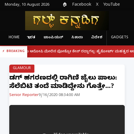
Monday, 10 August 2026
🏠
Facebook
X
YouTube
HOME
ಭಾರತ
ಚಾಂಪಿಯನ್
ಸಿತಾರಾ
ವಿದೇಶ
GADGETS
|
ದರೂ ಆರೋಪಿ ಮೇಲಿನ ಪೋಕ್ಸೋ ಕೇಸ್ ರದ್ದಾಗಲ್ಲ: ಹೈಕೋರ್ಟ್ ಮಹತ್ವದ ಆದೇಶ
ಫೋನ್
BREAKING
GLAMOUR
ಡ್ರಗ್ ಹಗರಣದಲ್ಲಿ ರಾಗಿಣಿ ಜೈಲು ಪಾಲು:
ಸೆಲೆಬ್ರಿಟಿ ತಂದೆ ಮಾಡಿದ್ದೇನು ಗೊತ್ತೇ...?
Senior Reporter
9/16/2020 08:34:00 AM