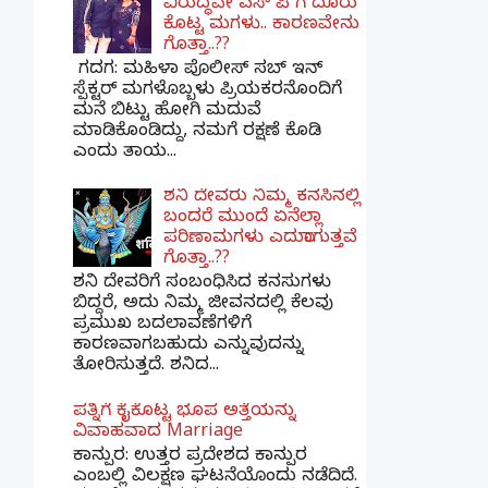
ವಿರುದ್ಧವೇ ಎಸ್ ಪಿ ಗೆ ದೂರು
ಕೊಟ್ಟ ಮಗಳು.. ಕಾರಣವೇನು
ಗೊತ್ತಾ..??
ಗದಗ​: ಮಹಿಳಾ ಪೊಲೀಸ್​ ಸಬ್ ​ಇನ್​
ಸ್ಪೆಕ್ಟರ್​ ಮಗಳೊಬ್ಬಳು ಪ್ರಿಯಕರನೊಂದಿಗೆ
ಮನೆ ಬಿಟ್ಟು ಹೋಗಿ ಮದುವೆ
ಮಾಡಿಕೊಂಡಿದ್ದು, ನಮಗೆ ರಕ್ಷಣೆ ಕೊಡಿ
ಎಂದು ತಾಯ...
ಶನಿ ದೇವರು ನಿಮ್ಮ ಕನಸಿನಲ್ಲಿ
ಬಂದರೆ ಮುಂದೆ ಏನೆಲ್ಲಾ
ಪರಿಣಾಮಗಳು ಎದುರಾಗುತ್ತವೆ
ಗೊತ್ತಾ..??
ಶನಿ ದೇವರಿಗೆ ಸಂಬಂಧಿಸಿದ ಕನಸುಗಳು
ಬಿದ್ದರೆ, ಅದು ನಿಮ್ಮ ಜೀವನದಲ್ಲಿ ಕೆಲವು
ಪ್ರಮುಖ ಬದಲಾವಣೆಗಳಿಗೆ
ಕಾರಣವಾಗಬಹುದು ಎನ್ನುವುದನ್ನು
ತೋರಿಸುತ್ತದೆ. ಶನಿದ...
ಪತ್ನಿಗೆ ಕೈಕೊಟ್ಟ ಭೂಪ ಅತ್ತೆಯನ್ನು
ವಿವಾಹವಾದ Marriage
ಕಾನ್ಪುರ: ಉತ್ತರ ಪ್ರದೇಶದ ಕಾನ್ಪುರ
ಎಂಬಲ್ಲಿ ವಿಲಕ್ಷಣ ಘಟನೆಯೊಂದು ನಡೆದಿದೆ.