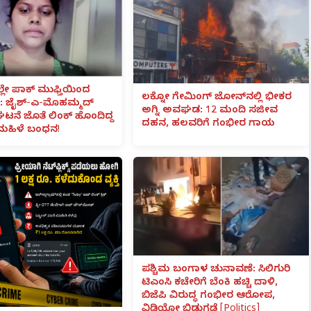
ಲೇ ಪಾಕ್ ಮುಫ್ತಿಯಿಂದ
ಲಕ್ನೋ ಗೇಮಿಂಗ್ ಜೋನ್‌ನಲ್ಲಿ ಭೀಕರ
 ಜೈಶ್-ಎ-ಮೊಹಮ್ಮದ್
ಅಗ್ನಿ ಅವಘಡ: 12 ಮಂದಿ ಸಜೀವ
ಟನೆ ಜೊತೆ ಲಿಂಕ್ ಹೊಂದಿದ್ದ
ದಹನ, ಹಲವರಿಗೆ ಗಂಭೀರ ಗಾಯ
ಮಹಿಳೆ ಬಂಧನ!
ಪಶ್ಚಿಮ ಬಂಗಾಳ ಚುನಾವಣೆ: ಸಿಲಿಗುರಿ
ಟಿಎಂಸಿ ಕಚೇರಿಗೆ ಬೆಂಕಿ ಹಚ್ಚಿ ದಾಳಿ,
ಬಿಜೆಪಿ ವಿರುದ್ಧ ಗಂಭೀರ ಆರೋಪ,
ವಿಡಿಯೋ ಬಿಡುಗಡೆ [Politics]