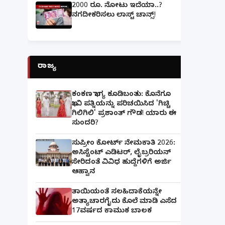
2000 ರೂ. ನೋಟು ಇದೆಯಾ..?
ನಗದೀಕರಿಸಲು ಲಾಸ್ಟ್‌ ಚಾನ್ಸ್‌!
ರಾಜ್ಯ
ಕಂಕಣ ಭಾಗ್ಯ ಕೂಡಿಬಂತು: ಕೊನೆಗೂ
ಭಾವಿ ಪತ್ನಿಯನ್ನು ಪರಿಚಯಿಸಿದ 'ಗಿಚ್ಚಿ
ಗಿಲಿಗಿಲಿ' ಪ್ರಶಾಂತ್ ಗೌಡ! ಯಾರು ಈ
ಸುಂದರಿ?
ಸುಪ್ರೀಂ ಕೋರ್ಟ್ ನೇಮಕಾತಿ 2026:
ಅಸಿಸ್ಟೆಂಟ್ ಎಡಿಟರ್, ಲೈಬ್ರರಿಯನ್
ಸೇರಿದಂತೆ ವಿವಿಧ ಹುದ್ದೆಗಳಿಗೆ ಅರ್ಜಿ
ಆಹ್ವಾನ
ತಾಯಿಯಂತೆ ಸಲಹಿದಾಕೆಯನ್ನೇ
ಅತ್ಯಾಚಾರಗೈದು ಕೊಲೆ ಮಾಡಿ ಎಸೆದ
17ವರ್ಷದ ಕಾಮುಕ ಬಾಲಕ