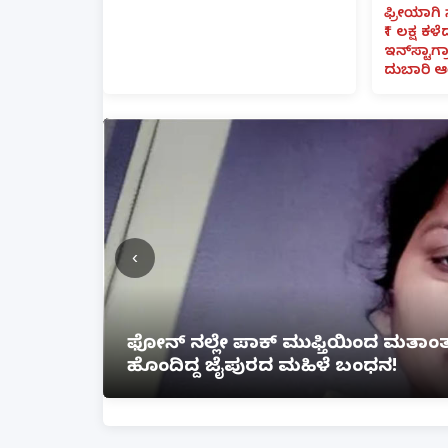
ಫ್ರೀಯಾಗಿ 
₹1 ಲಕ್ಷ ಕಳ
ಇನ್‌ಸ್ಟಾಗ್ರ
ದುಬಾರಿ ಆ
‹
ತೆ ಲಿಂಕ್
ಲಕ್ನೋ ಗೇಮಿಂಗ್ ಜೋನ್‌ನಲ್ಲಿ ಭೀಕರ ಅ
ಗಾಯ