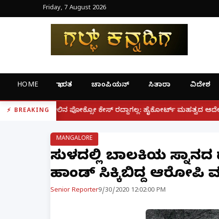
Friday, 7 August 2026
HOME
ಭಾರತ
ಚಾಂಪಿಯನ್
ಸಿತಾರಾ
ವಿದೇಶ
|
ಕ್ಸೋ ಕೇಸ್ ರದ್ದಾಗಲ್ಲ: ಹೈಕೋರ್ಟ್ ಮಹತ್ವದ ಆದೇಶ
ಫೋನ್ ನಲ್
BREAKING
MANGALORE
ಸುಳ್ಯದಲ್ಲಿ ಬಾಲಕಿಯ ಸ್ನಾನದ ದ
ಹ್ಯಾಂಡ್ ಸಿಕ್ಕಿಬಿದ್ದ ಆರೋಪಿ ಮ
Senior Reporter
9/30/2020 12:02:00 PM