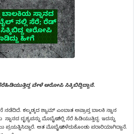
ಹಿಡಿಯುತ್ತಿದ್ದ ವೇಳೆ ಆರೋಪಿ ಸಿಕ್ಕಿಬಿದ್ದಿದ್ದಾನೆ.
ನೆ ನಡೆದಿದೆ. ಕಲ್ಮಡ್ಕದ ಶ್ಯಾಮ್ ಎಂಬಾತ ಅಪ್ರಾಪ್ತ ಬಾಲಕಿ ಸ್ನಾನ
ಾನದ ದೃಶ್ಯವನ್ನು ಮೊಬೈಲ್ ನಲ್ಲಿ ಸೆರೆ ಹಿಡಿಯುತ್ತಿದ್ದ. ಇದನ್ನು
ರಯತ್ನಿಸಿದ್ದಾರೆ. ಆತ ಮೊಬೈಲ್ ಎಳೆದುಕೊಂಡು ಪರಾರಿಯಾಗಿದ್ದಾನೆ.