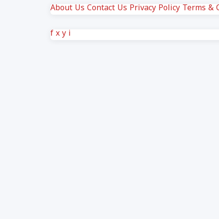
About Us
Contact Us
Privacy Policy
Terms & C
f
x
y
i