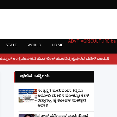
ADVT
AGRICULTURE
ba
STATE
WORLD
HOME
|
 ಲಿಂಕ್ ಹೊಂದಿದ್ದ ಜೈಪುರದ ಮಹಿಳೆ ಬಂಧನ!
ಲಕ್ನೋ ಗೇಮಿಂಗ್
ಇತ್ತೀಚಿನ ಸುದ್ದಿಗಳು
ಸಂತ್ರಸ್ತೆಗೆ ಮದುವೆಯಾಗಿದ್ದರೂ
ಆರೋಪಿ ಮೇಲಿನ ಪೋಕ್ಸೋ ಕೇಸ್
ರದ್ದಾಗಲ್ಲ: ಹೈಕೋರ್ಟ್ ಮಹತ್ವದ
ಆದೇಶ
ಫೋನ್ ನಲ್ಲೇ ಪಾಕ್ ಮುಫ್ತಿಯಿಂದ