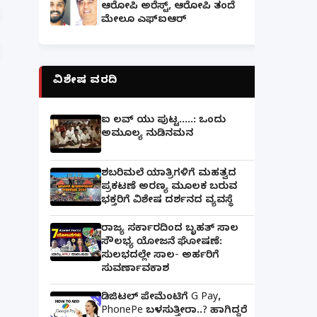
ಆರೋಪಿ ಅರೆಸ್ಟ್, ಆರೋಪಿ ತಂದೆ
ಮೇಲೂ ಎಫ್ಐಆರ್
ವಿಶೇಷ ವರದಿ
ಐ ಲವ್ ಯು ಪುಟ್ಟ.....: ಒಂದು
ಅಮೂಲ್ಯ ನುಡಿನಮನ
ಶಬರಿಮಲೆ ಯಾತ್ರಿಗಳಿಗೆ ಮಹತ್ವದ
ಪ್ರಕಟಣೆ ಅರಣ್ಯ ಮೂಲಕ ಬರುವ
ಭಕ್ತರಿಗೆ ವಿಶೇಷ ದರ್ಶನದ ವ್ಯವಸ್ಥೆ
ರಾಜ್ಯ ಸರ್ಕಾರದಿಂದ ಬೃಹತ್ ಸಾಲ
ಸೌಲಭ್ಯ ಯೋಜನೆ ಘೋಷಣೆ:
ಸುಲಭದಲ್ಲೇ ಸಾಲ- ಅರ್ಹರಿಗೆ
ಸುವರ್ಣಾವಕಾಶ
ಡಿಜಿಟಲ್ ಪೇಮೆಂಟಿಗೆ G Pay,
PhonePe ಬಳಸುತ್ತೀರಾ..? ಹಾಗಿದ್ದರೆ