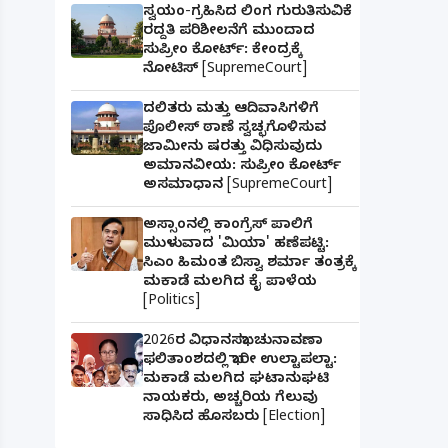
ಸ್ವಯಂ-ಗ್ರಹಿಸಿದ ಲಿಂಗ ಗುರುತಿಸುವಿಕೆ
ರದ್ದತಿ ಪರಿಶೀಲನೆಗೆ ಮುಂದಾದ
ಸುಪ್ರೀಂ ಕೋರ್ಟ್: ಕೇಂದ್ರಕ್ಕೆ
ನೋಟಿಸ್ [SupremeCourt]
ದಲಿತರು ಮತ್ತು ಆದಿವಾಸಿಗಳಿಗೆ
ಪೊಲೀಸ್ ಠಾಣೆ ಸ್ವಚ್ಛಗೊಳಿಸುವ
ಜಾಮೀನು ಷರತ್ತು ವಿಧಿಸುವುದು
ಅಮಾನವೀಯ: ಸುಪ್ರೀಂ ಕೋರ್ಟ್
ಅಸಮಾಧಾನ [SupremeCourt]
ಅಸ್ಸಾಂನಲ್ಲಿ ಕಾಂಗ್ರೆಸ್ ಪಾಲಿಗೆ
ಮುಳುವಾದ 'ಮಿಯಾ' ಹಣೆಪಟ್ಟಿ:
ಸಿಎಂ ಹಿಮಂತ ಬಿಸ್ವಾ ಶರ್ಮಾ ತಂತ್ರಕ್ಕೆ
ಮಕಾಡೆ ಮಲಗಿದ ಕೈ ಪಾಳೆಯ
[Politics]
2026ರ ವಿಧಾನಸಭಾ ಚುನಾವಣಾ
ಫಲಿತಾಂಶದಲ್ಲಿ ಭಾರೀ ಉಲ್ಟಾಪಲ್ಟಾ:
ಮಕಾಡೆ ಮಲಗಿದ ಘಟಾನುಘಟಿ
ನಾಯಕರು, ಅಚ್ಚರಿಯ ಗೆಲುವು
ಸಾಧಿಸಿದ ಹೊಸಬರು [Election]