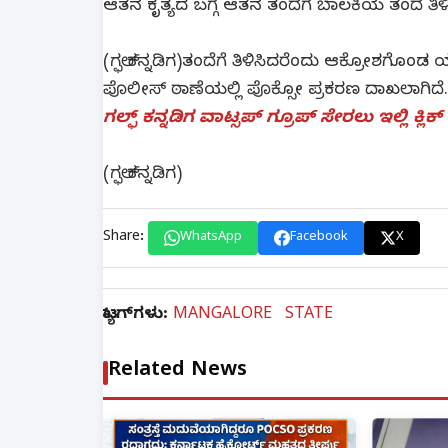
ಆತನ ಕೃತ್ಯದ ಬಗ್ಗೆ ಆತನ ತಂದೆಗೆ ಬಾಲಕಿಯ ತಂದೆ ತಿಳಿಸಿ
(ಗಲ್ಫ್ ಕನ್ನಡಿಗ)ತಂದೆಗೆ ತಿಳಿಸಿದರೆಂದು ಆಕ್ರೋಶಗೊಂಡ 
ಪೊಲೀಸ್ ಠಾಣೆಯಲ್ಲಿ ಪೊಕ್ಸೋ ಪ್ರಕರಣ ದಾಖಲಾಗಿದೆ.
ಗಲ್ಫ್ ಕನ್ನಡಿಗ ವಾಟ್ಸಪ್ ಗ್ರೂಪ್ ಸೇರಲು ಇಲ್ಲಿ ಕ್ಲಿಕ
(ಗಲ್ಫ್ ಕನ್ನಡಿಗ)
Share:
WhatsApp
Facebook
X
ಟ್ಯಾಗ್‌ಗಳು:
MANGALORE
STATE
Related News