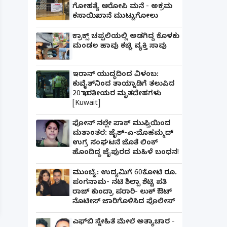
ಗೋಹತ್ಯೆ ಆರೋಪಿ ಮನೆ - ಅಕ್ರಮ
ಕಸಾಯಿಖಾನೆ ಮುಟ್ಟುಗೋಲು
ಕ್ರಾಕ್ಸ್ ಚಪ್ಪಲಿಯಲ್ಲಿ ಅಡಗಿದ್ದ ಕೊಳಕು
ಮಂಡಲ ಹಾವು ಕಚ್ಚಿ ವ್ಯಕ್ತಿ ಸಾವು
ಇರಾನ್ ಯುದ್ಧದಿಂದ ವಿಳಂಬ:
ಕುವೈತ್‌ನಿಂದ ತಾಯ್ನಾಡಿಗೆ ತಲುಪಿದ
20 ಭಾರತೀಯರ ಮೃತದೇಹಗಳು
[Kuwait]
ಫೋನ್ ನಲ್ಲೇ ಪಾಕ್ ಮುಫ್ತಿಯಿಂದ
ಮತಾಂತರ: ಜೈಶ್-ಎ-ಮೊಹಮ್ಮದ್
ಉಗ್ರ ಸಂಘಟನೆ ಜೊತೆ ಲಿಂಕ್
ಹೊಂದಿದ್ದ ಜೈಪುರದ ಮಹಿಳೆ ಬಂಧನ!
ಮುಂಬೈ: ಉದ್ಯಮಿಗೆ 60ಕೋಟಿ ರೂ.
ಪಂಗನಾಮ- ನಟಿ ಶಿಲ್ಪಾ ಶೆಟ್ಟಿ ಪತಿ
ಪತ್ನಿಗೆ ಕೈಕೊಟ್ಟ ಭೂಪ ಅತ್ತೆಯನ್ನು ವಿವಾಹವಾದ Marria
ರಾಜ್ ಕುಂದ್ರಾ ಪರಾರಿ- ಲುಕ್ ಔಟ್
ನೊಟೀಸ್ ಜಾರಿಗೊಳಿಸಿದ ಪೊಲೀಸ್
ಎಫ್‌ಬಿ ಸ್ನೇಹಿತೆ ಮೇಲೆ ಅತ್ಯಾಚಾರ -