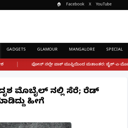
🏠
Facebook
X
YouTube
GADGETS
GLAMOUR
MANGALORE
SPECIAL
ಲೇ ಪಾಕ್ ಮುಫ್ತಿಯಿಂದ ಮತಾಂತರ: ಜೈಶ್-ಎ-ಮೊಹಮ್ಮದ್ ಉಗ್ರ ಸಂಘಟನೆ ಜೊತೆ
ೃಶ್ಯ ಮೊಬೈಲ್ ನಲ್ಲಿ ಸೆರೆ; ರೆಡ್
ಾಡಿದ್ದು ಹೀಗೆ‌