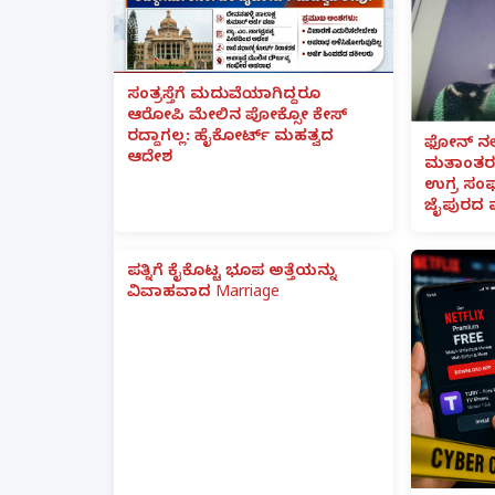
ಸಂತ್ರಸ್ತೆಗೆ ಮದುವೆಯಾಗಿದ್ದರೂ
ಆರೋಪಿ ಮೇಲಿನ ಪೋಕ್ಸೋ ಕೇಸ್
ರದ್ದಾಗಲ್ಲ: ಹೈಕೋರ್ಟ್ ಮಹತ್ವದ
ಫೋನ್ ನಲ್
ಆದೇಶ
ಮತಾಂತರ:
ಉಗ್ರ ಸಂಘ
ಜೈಪುರದ 
ಪತ್ನಿಗೆ ಕೈಕೊಟ್ಟ ಭೂಪ ಅತ್ತೆಯನ್ನು
ವಿವಾಹವಾದ Marriage