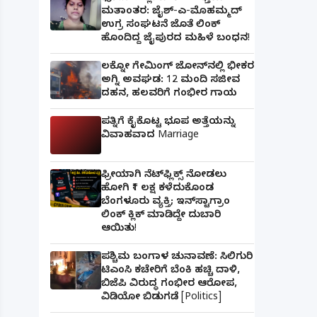
ಮತಾಂತರ: ಜೈಶ್-ಎ-ಮೊಹಮ್ಮದ್
ಉಗ್ರ ಸಂಘಟನೆ ಜೊತೆ ಲಿಂಕ್
ಹೊಂದಿದ್ದ ಜೈಪುರದ ಮಹಿಳೆ ಬಂಧನ!
ಲಕ್ನೋ ಗೇಮಿಂಗ್ ಜೋನ್‌ನಲ್ಲಿ ಭೀಕರ
ಅಗ್ನಿ ಅವಘಡ: 12 ಮಂದಿ ಸಜೀವ
ದಹನ, ಹಲವರಿಗೆ ಗಂಭೀರ ಗಾಯ
ಪತ್ನಿಗೆ ಕೈಕೊಟ್ಟ ಭೂಪ ಅತ್ತೆಯನ್ನು
ವಿವಾಹವಾದ Marriage
ಫ್ರೀಯಾಗಿ ನೆಟ್‌ಫ್ಲಿಕ್ಸ್ ನೋಡಲು
ಹೋಗಿ ₹1 ಲಕ್ಷ ಕಳೆದುಕೊಂಡ
ಬೆಂಗಳೂರು ವ್ಯಕ್ತಿ; ಇನ್‌ಸ್ಟಾಗ್ರಾಂ
ಲಿಂಕ್ ಕ್ಲಿಕ್ ಮಾಡಿದ್ದೇ ದುಬಾರಿ
ಆಯಿತು!
ಪಶ್ಚಿಮ ಬಂಗಾಳ ಚುನಾವಣೆ: ಸಿಲಿಗುರಿ
ಟಿಎಂಸಿ ಕಚೇರಿಗೆ ಬೆಂಕಿ ಹಚ್ಚಿ ದಾಳಿ,
ಬಿಜೆಪಿ ವಿರುದ್ಧ ಗಂಭೀರ ಆರೋಪ,
ವಿಡಿಯೋ ಬಿಡುಗಡೆ [Politics]