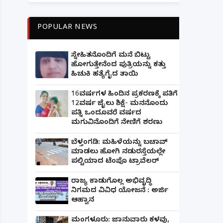
POPULAR NEWS
ಸ್ನೇಹಿತನೊಂದಿಗೆ ಮನೆ ಬಿಟ್ಟು
ಹೋಗುತ್ತೇನೆಂದ ಪುತ್ರಿಯನ್ನು ಕತ್ತು
ಹಿಚುಕಿ ಹತ್ಯೆಗೈದ ತಾಯಿ
16ವರ್ಷಗಳ ಹಿಂದಿನ ಪ್ರಕರಣಕ್ಕೆ ಪತಿಗೆ
12ವರ್ಷ ಜೈಲು ಶಿಕ್ಷೆ- ಮನನೊಂದು
ಪತ್ನಿ ಒಂದೂವರೆ ವರ್ಷದ
ಮಗುವಿನೊಂದಿಗೆ ನೇಣಿಗೆ ಶರಣು
ಬೆಳ್ತಂಗಡಿ: ಮಹಿಳೆಯನ್ನು ಬಚಾವ್
ಮಾಡಲು ಹೋಗಿ ನಡುರಸ್ತೆಯಲ್ಲೇ
ಪಲ್ಟಿಯಾದ ಟೆಂಪೊ ಟ್ರಾವೆಲರ್
ರಾಜ್ಯ ಕಾಡುಗೊಲ್ಲ ಅಭಿವೃದ್ಧಿ
ನಿಗಮದ ವಿವಿಧ ಯೋಜನೆ : ಅರ್ಜಿ
ಆಹ್ವಾನ
ಮಂಗಳೂರು: ಜಾನುವಾರು ಕಳವು,