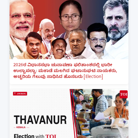
2026ರ ವಿಧಾನಸಭಾ ಚುನಾವಣಾ ಫಲಿತಾಂಶದಲ್ಲಿ ಭಾರೀ
ಉಲ್ಟಾಪಲ್ಟಾ: ಮಕಾಡೆ ಮಲಗಿದ ಘಟಾನುಘಟಿ ನಾಯಕರು,
ಅಚ್ಚರಿಯ ಗೆಲುವು ಸಾಧಿಸಿದ ಹೊಸಬರು [Election]