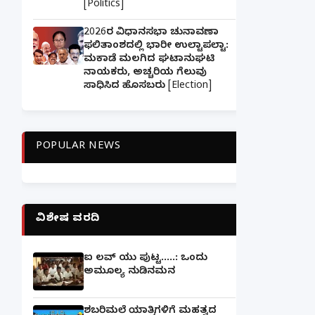
[Politics]
2026ರ ವಿಧಾನಸಭಾ ಚುನಾವಣಾ
ಫಲಿತಾಂಶದಲ್ಲಿ ಭಾರೀ ಉಲ್ಟಾಪಲ್ಟಾ:
ಮಕಾಡೆ ಮಲಗಿದ ಘಟಾನುಘಟಿ
ನಾಯಕರು, ಅಚ್ಚರಿಯ ಗೆಲುವು
ಸಾಧಿಸಿದ ಹೊಸಬರು [Election]
POPULAR NEWS
ವಿಶೇಷ ವರದಿ
ಐ ಲವ್ ಯು ಪುಟ್ಟ.....: ಒಂದು
ಅಮೂಲ್ಯ ನುಡಿನಮನ
ಶಬರಿಮಲೆ ಯಾತ್ರಿಗಳಿಗೆ ಮಹತ್ವದ