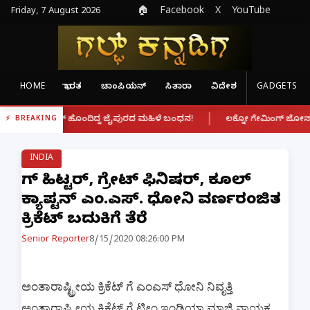
Friday, 7 August 2026
🏠
Facebook
X
YouTube
HOME
ಭಾರತ
ಚಾಂಪಿಯನ್
ಸಿತಾರಾ
ವಿದೇಶ
GADGETS
|
ಿಂಕ್ ಹೊಂದಿದ್ದ ಜೈಪುರದ ಮಹಿಳೆ ಬಂಧನ!
ಲಕ್ನೋ ಗೇಮಿಂಗ್ ಜೋನ್‌ನಲ್ಲಿ ಭೀಕ
BREAKING
INDIA
ಬಿಗ್ ಹಿಟ್ಟರ್, ಗ್ರೇಟ್ ಫಿನಿಷರ್, ಕೂಲ್
ಕ್ಯಾಪ್ಟನ್ ಎಂ.ಎಸ್. ಧೋನಿ ವರ್ಣರಂಜಿತ
ಕ್ರಿಕೆಟ್ ಬದುಕಿಗೆ ತೆರೆ
Senior Reporter
8/15/2020 08:26:00 PM
ಅಂತಾರಾಷ್ಟ್ರೀಯ ಕ್ರಿಕೆಟ್ ಗೆ ಎಂಎಸ್ ಧೋನಿ ನಿವೃತ್ತಿ
ಅಂತಾರಾಷ್ಟ್ರೀಯ ಕ್ರಿಕೆಟ್ ಗೆ ಟೀಂ ಇಂಡಿಯಾ ಮಾಜಿ ನಾಯಕ 