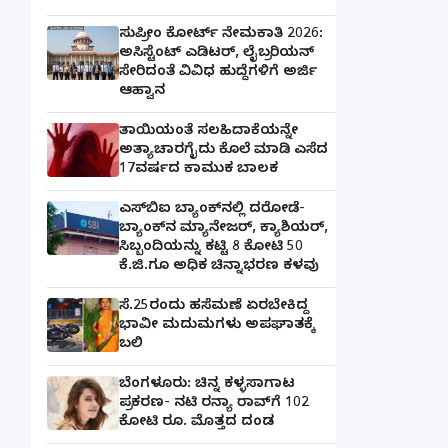
ಸುಪ್ರೀಂ ಕೋರ್ಟ್ ನೇಮಕಾತಿ 2026:
ಅಸಿಸ್ಟೆಂಟ್ ಎಡಿಟರ್, ಲೈಬ್ರರಿಯನ್
ಸೇರಿದಂತೆ ವಿವಿಧ ಹುದ್ದೆಗಳಿಗೆ ಅರ್ಜಿ
ಆಹ್ವಾನ
ತಾಯಿಯಂತೆ ಸಲಹಿದಾಕೆಯನ್ನೇ
ಅತ್ಯಾಚಾರಗೈದು ಕೊಲೆ ಮಾಡಿ ಎಸೆದ
17ವರ್ಷದ ಕಾಮುಕ ಬಾಲಕ
ಎಸ್‌ಬಿಐ ಬ್ಯಾಂಕ್‌ನಲ್ಲಿ‌ ದರೋಡೆ-
ಬ್ಯಾಂಕ್​ನ ಮ್ಯಾನೇಜರ್‌, ಕ್ಯಾಶಿಯರ್‌,
ಸಿಬ್ಬಂದಿಯನ್ನು ಕಟ್ಟಿ 8 ಕೋಟಿ 50
ಕೆ.ಜಿ.ಗೂ ಅಧಿಕ ಚಿನ್ನಾಭರಣ ಕಳವು
ಸೆ.25ರಂದು ಹಸೆಮಣೆ ಏರಬೇಕಿದ್ದ
ಭಾವೀ ಮದುಮಗಳು ಅಪಘಾತಕ್ಕೆ
ಬಲಿ
ಬೆಂಗಳೂರು: ಚಿನ್ನ ಕಳ್ಳಸಾಗಾಟ
ಪ್ರಕರಣ- ನಟಿ ರನ್ಯಾ ರಾವ್‌ಗೆ 102
ಕೋಟಿ ರೂ. ಮೊತ್ತದ ದಂಡ