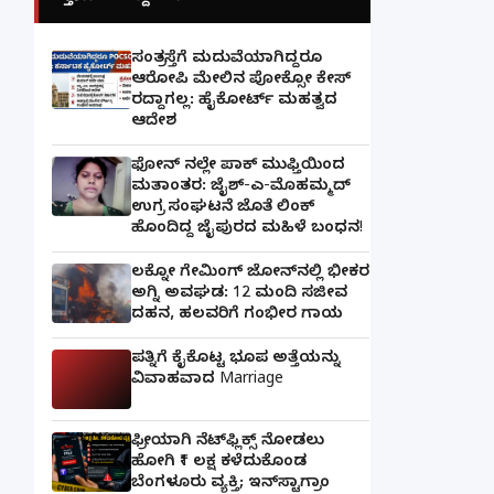
ಸಂತ್ರಸ್ತೆಗೆ ಮದುವೆಯಾಗಿದ್ದರೂ
ಆರೋಪಿ ಮೇಲಿನ ಪೋಕ್ಸೋ ಕೇಸ್
ರದ್ದಾಗಲ್ಲ: ಹೈಕೋರ್ಟ್ ಮಹತ್ವದ
ಆದೇಶ
ಫೋನ್ ನಲ್ಲೇ ಪಾಕ್ ಮುಫ್ತಿಯಿಂದ
ಮತಾಂತರ: ಜೈಶ್-ಎ-ಮೊಹಮ್ಮದ್
ಉಗ್ರ ಸಂಘಟನೆ ಜೊತೆ ಲಿಂಕ್
ಹೊಂದಿದ್ದ ಜೈಪುರದ ಮಹಿಳೆ ಬಂಧನ!
ಲಕ್ನೋ ಗೇಮಿಂಗ್ ಜೋನ್‌ನಲ್ಲಿ ಭೀಕರ
ಅಗ್ನಿ ಅವಘಡ: 12 ಮಂದಿ ಸಜೀವ
ದಹನ, ಹಲವರಿಗೆ ಗಂಭೀರ ಗಾಯ
ಪತ್ನಿಗೆ ಕೈಕೊಟ್ಟ ಭೂಪ ಅತ್ತೆಯನ್ನು
ವಿವಾಹವಾದ Marriage
ಫ್ರೀಯಾಗಿ ನೆಟ್‌ಫ್ಲಿಕ್ಸ್ ನೋಡಲು
ಹೋಗಿ ₹1 ಲಕ್ಷ ಕಳೆದುಕೊಂಡ
ಬೆಂಗಳೂರು ವ್ಯಕ್ತಿ; ಇನ್‌ಸ್ಟಾಗ್ರಾಂ