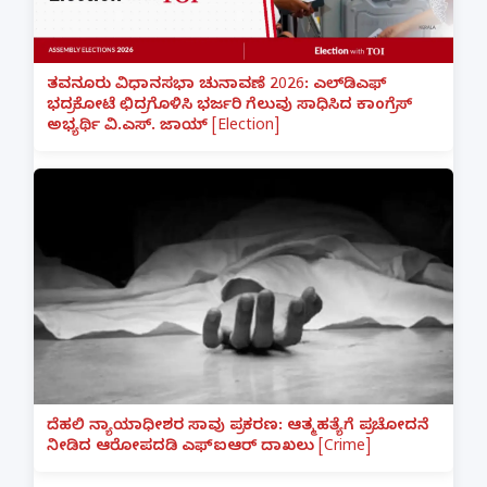
ತವನೂರು ವಿಧಾನಸಭಾ ಚುನಾವಣೆ 2026: ಎಲ್‌ಡಿಎಫ್
ಭದ್ರಕೋಟೆ ಛಿದ್ರಗೊಳಿಸಿ ಭರ್ಜರಿ ಗೆಲುವು ಸಾಧಿಸಿದ ಕಾಂಗ್ರೆಸ್
ಅಭ್ಯರ್ಥಿ ವಿ.ಎಸ್. ಜಾಯ್ [Election]
ದೆಹಲಿ ನ್ಯಾಯಾಧೀಶರ ಸಾವು ಪ್ರಕರಣ: ಆತ್ಮಹತ್ಯೆಗೆ ಪ್ರಚೋದನೆ
ನೀಡಿದ ಆರೋಪದಡಿ ಎಫ್‌ಐಆರ್ ದಾಖಲು [Crime]