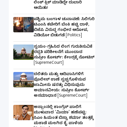
ಲಿಂಕ್ ಕ್ಲಿಕ್ ಮಾಡಿದ್ದೇ ದುಬಾರಿ
ಆಯಿತು!
ಪಶ್ಚಿಮ ಬಂಗಾಳ ಚುನಾವಣೆ: ಸಿಲಿಗುರಿ
ಟಿಎಂಸಿ ಕಚೇರಿಗೆ ಬೆಂಕಿ ಹಚ್ಚಿ ದಾಳಿ,
ಬಿಜೆಪಿ ವಿರುದ್ಧ ಗಂಭೀರ ಆರೋಪ,
ವಿಡಿಯೋ ಬಿಡುಗಡೆ [Politics]
ಸ್ವಯಂ-ಗ್ರಹಿಸಿದ ಲಿಂಗ ಗುರುತಿಸುವಿಕೆ
ರದ್ದತಿ ಪರಿಶೀಲನೆಗೆ ಮುಂದಾದ
ಸುಪ್ರೀಂ ಕೋರ್ಟ್: ಕೇಂದ್ರಕ್ಕೆ ನೋಟಿಸ್
[SupremeCourt]
ದಲಿತರು ಮತ್ತು ಆದಿವಾಸಿಗಳಿಗೆ
ಪೊಲೀಸ್ ಠಾಣೆ ಸ್ವಚ್ಛಗೊಳಿಸುವ
ಜಾಮೀನು ಷರತ್ತು ವಿಧಿಸುವುದು
ಅಮಾನವೀಯ: ಸುಪ್ರೀಂ ಕೋರ್ಟ್
ಅಸಮಾಧಾನ [SupremeCourt]
ಅಸ್ಸಾಂನಲ್ಲಿ ಕಾಂಗ್ರೆಸ್ ಪಾಲಿಗೆ
ಮುಳುವಾದ 'ಮಿಯಾ' ಹಣೆಪಟ್ಟಿ:
ಸಿಎಂ ಹಿಮಂತ ಬಿಸ್ವಾ ಶರ್ಮಾ ತಂತ್ರಕ್ಕೆ
ಮಕಾಡೆ ಮಲಗಿದ ಕೈ ಪಾಳೆಯ