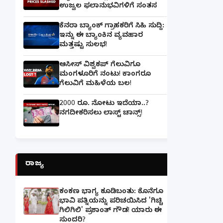
ಉಜ್ವಲ ಫಲಾನುಭವಿಗಳಿಗೆ ಸಂತಸ
ಕೆನರಾ ಬ್ಯಾಂಕ್‌ ಗ್ರಾಹಕರಿಗೆ ಸಿಹಿ ಸುದ್ದಿ:
ಇನ್ನು ಈ ಬ್ಯಾಂಕಿನ ವ್ಯವಹಾರ
ಮತ್ತಷ್ಟು ಸುಲಭ!
ಆಸೀಸ್ ವಿಶ್ವಕಪ್ ಗೆಲುವಿಗೂ
ಮಂಗಳೂರಿಗೆ ನಂಟು! ಕಾಂಗರೂ
ಗೆಲುವಿಗೆ ಮಹಿಳೆಯ ಬಲ!
2000 ರೂ. ನೋಟು ಇದೆಯಾ..?
ನಗದೀಕರಿಸಲು ಲಾಸ್ಟ್‌ ಚಾನ್ಸ್‌!
ರಾಜ್ಯ
ಕಂಕಣ ಭಾಗ್ಯ ಕೂಡಿಬಂತು: ಕೊನೆಗೂ
ಭಾವಿ ಪತ್ನಿಯನ್ನು ಪರಿಚಯಿಸಿದ 'ಗಿಚ್ಚಿ
ಗಿಲಿಗಿಲಿ' ಪ್ರಶಾಂತ್ ಗೌಡ! ಯಾರು ಈ
ಸುಂದರಿ?