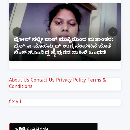
‹
›
ಫೋನ್ ನಲ್ಲೇ ಪಾಕ್ ಮುಫ್ತಿಯಿಂದ ಮತಾಂತರ:
ಲ
ಜೈಶ್-ಎ-ಮೊಹಮ್ಮದ್ ಉಗ್ರ ಸಂಘಟನೆ ಜೊತೆ
ಅ
ಲಿಂಕ್ ಹೊಂದಿದ್ದ ಜೈಪುರದ ಮಹಿಳೆ ಬಂಧನ!
ಗ
About Us
Contact Us
Privacy Policy
Terms &
Conditions
f
x
y
i
ಇತ್ತೀಚಿನ ಸುದ್ದಿಗಳು