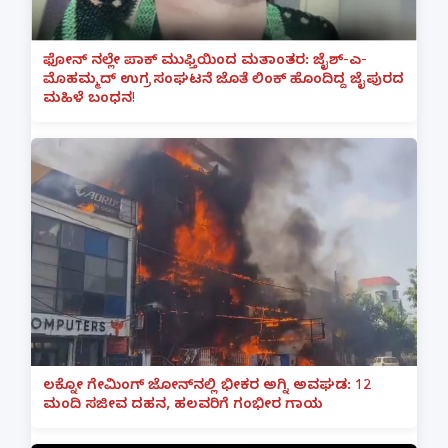
ಫೋನ್ ನಲ್ಲೇ ಪಾಕ್ ಮುಫ್ತಿಯಿಂದ ಮತಾಂತರ: ಜೈಶ್-ಎ-
ಮೊಹಮ್ಮದ್ ಉಗ್ರ ಸಂಘಟನೆ ಜೊತೆ ಲಿಂಕ್ ಹೊಂದಿದ್ದ ಜೈಪುರದ
ಮಹಿಳೆ ಬಂಧನ!
ಲಕ್ನೋ ಗೇಮಿಂಗ್ ಜೋನ್‌ನಲ್ಲಿ ಭೀಕರ ಅಗ್ನಿ ಅವಘಡ: 12
ಮಂದಿ ಸಜೀವ ದಹನ, ಹಲವರಿಗೆ ಗಂಭೀರ ಗಾಯ