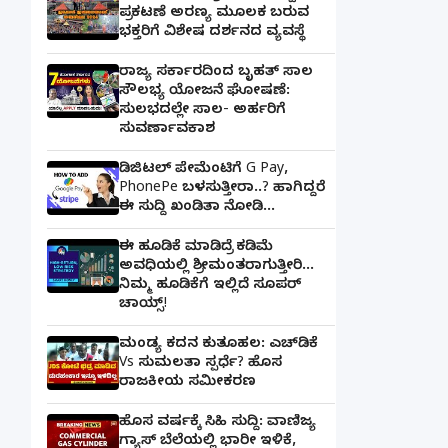
ಪ್ರಕಟಣೆ ಅರಣ್ಯ ಮೂಲಕ ಬರುವ
ಭಕ್ತರಿಗೆ ವಿಶೇಷ ದರ್ಶನದ ವ್ಯವಸ್ಥೆ
ರಾಜ್ಯ ಸರ್ಕಾರದಿಂದ ಬೃಹತ್ ಸಾಲ
ಸೌಲಭ್ಯ ಯೋಜನೆ ಘೋಷಣೆ:
ಸುಲಭದಲ್ಲೇ ಸಾಲ- ಅರ್ಹರಿಗೆ
ಸುವರ್ಣಾವಕಾಶ
ಡಿಜಿಟಲ್ ಪೇಮೆಂಟಿಗೆ G Pay,
PhonePe ಬಳಸುತ್ತೀರಾ..? ಹಾಗಿದ್ದರೆ
ಈ ಸುದ್ದಿ ಖಂಡಿತಾ ನೋಡಿ...
ಈ ಹೂಡಿಕೆ ಮಾಡಿದ್ರೆ ಕಡಿಮೆ
ಅವಧಿಯಲ್ಲಿ ಶ್ರೀಮಂತರಾಗುತ್ತೀರಿ...
ನಿಮ್ಮ ಹೂಡಿಕೆಗೆ ಇಲ್ಲಿದೆ ಸೂಪರ್
ಚಾಯ್ಸ್‌!
ಮಂಡ್ಯ ಕದನ ಕುತೂಹಲ: ಎಚ್‌ಡಿಕೆ
Vs ಸುಮಲತಾ ಸ್ಪರ್ಧೆ? ಹೊಸ
ರಾಜಕೀಯ ಸಮೀಕರಣ
ಹೊಸ ವರ್ಷಕ್ಕೆ ಸಿಹಿ ಸುದ್ದಿ: ವಾಣಿಜ್ಯ
ಗ್ಯಾಸ್‌ ಬೆಲೆಯಲ್ಲಿ ಭಾರೀ ಇಳಿಕೆ,