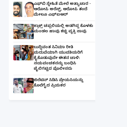
ಎಫ್‌ಬಿ ಸ್ನೇಹಿತೆ ಮೇಲೆ ಅತ್ಯಾಚಾರ -
ಆರೋಪಿ ಅರೆಸ್ಟ್, ಆರೋಪಿ ತಂದೆ
ಮೇಲೂ ಎಫ್ಐಆರ್
ಕ್ರಾಕ್ಸ್ ಚಪ್ಪಲಿಯಲ್ಲಿ ಅಡಗಿದ್ದ ಕೊಳಕು
ಮಂಡಲ ಹಾವು ಕಚ್ಚಿ ವ್ಯಕ್ತಿ ಸಾವು
ಬುದ್ಧಿವಂತ ಸಿನಿಮಾ ರೀತಿ
ಮದುವೆಯಾಗಿ ಯುವತಿಯರಿಗೆ
ಕೈಕೊಡುವುದೇ ಈತನ ಚಾಳಿ:
ನಯವಂಚಕನನ್ನು ಬಂಧಿಸಿ
ಜೈಲಿಗಟ್ಟಿದ ಪೊಲೀಸರು
ಜಿಲೆಟಿನ್ ಸಿಡಿಸಿ ಪ್ರೇಯಸಿಯನ್ನು
ಕೊಲೆಗೈದ ಪ್ರಿಯಕರ