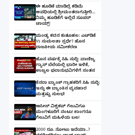
ಈ ಹೂಡಿಕೆ ಮಾಡಿದ್ರೆ ಕಡಿಮೆ
ಅವಧಿಯಲ್ಲಿ ಶ್ರೀಮಂತರಾಗುತ್ತೀರಿ...
ನಿಮ್ಮ ಹೂಡಿಕೆಗೆ ಇಲ್ಲಿದೆ ಸೂಪರ್
ಚಾಯ್ಸ್‌!
ಮಂಡ್ಯ ಕದನ ಕುತೂಹಲ: ಎಚ್‌ಡಿಕೆ
Vs ಸುಮಲತಾ ಸ್ಪರ್ಧೆ? ಹೊಸ
ರಾಜಕೀಯ ಸಮೀಕರಣ
ಹೊಸ ವರ್ಷಕ್ಕೆ ಸಿಹಿ ಸುದ್ದಿ: ವಾಣಿಜ್ಯ
ಗ್ಯಾಸ್‌ ಬೆಲೆಯಲ್ಲಿ ಭಾರೀ ಇಳಿಕೆ,
ಉಜ್ವಲ ಫಲಾನುಭವಿಗಳಿಗೆ ಸಂತಸ
ಕೆನರಾ ಬ್ಯಾಂಕ್‌ ಗ್ರಾಹಕರಿಗೆ ಸಿಹಿ ಸುದ್ದಿ:
ಇನ್ನು ಈ ಬ್ಯಾಂಕಿನ ವ್ಯವಹಾರ
ಮತ್ತಷ್ಟು ಸುಲಭ!
ಆಸೀಸ್ ವಿಶ್ವಕಪ್ ಗೆಲುವಿಗೂ
ಮಂಗಳೂರಿಗೆ ನಂಟು! ಕಾಂಗರೂ
ಗೆಲುವಿಗೆ ಮಹಿಳೆಯ ಬಲ!
2000 ರೂ. ನೋಟು ಇದೆಯಾ..?