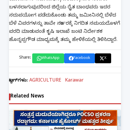
ಬಳಸಲಾಗುವುದರಿಂದ ಜಿಲ್ಲೆಯ ರೈತ ಬಾಂಧವರು ಇದರ
ಸದುಪಯೋಗ ಪಡೆದುಕೊಂಡು ತಮ್ಮ ಜಮೀನಿನಲ್ಲಿ ಬೆಳೆದ
ಬೆಳೆ ವಿವರಗಳನ್ನು ತಾವೇ ಸರ್ಕಾರಕ್ಕೆ ನಿಗದಿತ ಸಮಯದೊಳಗೆ
ವರದಿ ಮಾಡುವಂತೆ ಕೃಷಿ ಇಲಾಖೆ ಜಂಟಿ ನಿರ್ದೇಶಕ
ಹೊನ್ನಪ್ಪಗೌಡ ಮಾಧ್ಯಮಕ್ಕೆ ತಮ್ಮ ಹೇಳಿಕೆಯಲ್ಲಿ ತಿಳಿಸಿದ್ದಾರೆ.
Share:
WhatsApp
Facebook
X
ಟ್ಯಾಗ್‌ಗಳು:
AGRICULTURE
Karawar
Related News