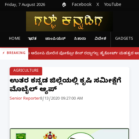
Friday, 7 August 2026
🏠
Facebook
X
YouTube
HOME
ಭಾರತ
ಚಾಂಪಿಯನ್
ಸಿತಾರಾ
ವಿದೇಶ
GADGETS
|
ಗಿದ್ದರೂ ಆರೋಪಿ ಮೇಲಿನ ಪೋಕ್ಸೋ ಕೇಸ್ ರದ್ದಾಗಲ್ಲ: ಹೈಕೋರ್ಟ್ ಮಹತ್ವದ ಆದೇಶ
ಫ
BREAKING
AGRICULTURE
ಉತ್ತರ ಕನ್ನಡ ಜಿಲ್ಲೆಯಲ್ಲಿ ಕೃಷಿ ಸಮೀಕ್ಷೆಗೆ
ಮೊಬೈಲ್ ಆ್ಯಪ್
Senior Reporter
8/13/2020 09:27:00 AM