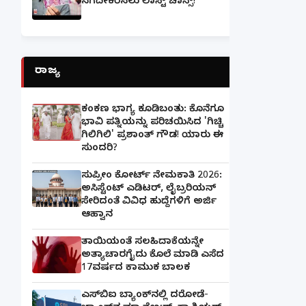
ನಗದೀಕರಿಸಲು ಲಾಸ್ಟ್‌ ಚಾನ್ಸ್‌!
ರಾಜ್ಯ
ಕಂಕಣ ಭಾಗ್ಯ ಕೂಡಿಬಂತು: ಕೊನೆಗೂ
ಭಾವಿ ಪತ್ನಿಯನ್ನು ಪರಿಚಯಿಸಿದ 'ಗಿಚ್ಚಿ
ಗಿಲಿಗಿಲಿ' ಪ್ರಶಾಂತ್ ಗೌಡ! ಯಾರು ಈ
ಸುಂದರಿ?
ಸುಪ್ರೀಂ ಕೋರ್ಟ್ ನೇಮಕಾತಿ 2026:
ಅಸಿಸ್ಟೆಂಟ್ ಎಡಿಟರ್, ಲೈಬ್ರರಿಯನ್
ಸೇರಿದಂತೆ ವಿವಿಧ ಹುದ್ದೆಗಳಿಗೆ ಅರ್ಜಿ
ಆಹ್ವಾನ
ತಾಯಿಯಂತೆ ಸಲಹಿದಾಕೆಯನ್ನೇ
ಅತ್ಯಾಚಾರಗೈದು ಕೊಲೆ ಮಾಡಿ ಎಸೆದ
17ವರ್ಷದ ಕಾಮುಕ ಬಾಲಕ
ಎಸ್‌ಬಿಐ ಬ್ಯಾಂಕ್‌ನಲ್ಲಿ‌ ದರೋಡೆ-