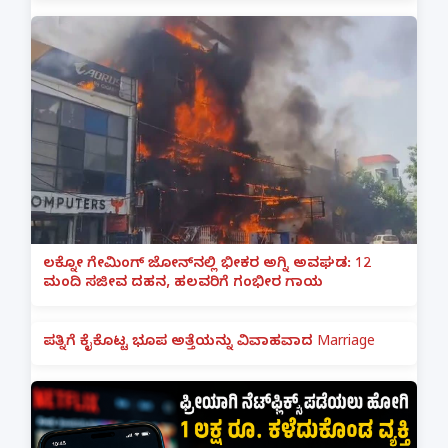
ಲಕ್ನೋ ಗೇಮಿಂಗ್ ಜೋನ್‌ನಲ್ಲಿ ಭೀಕರ ಅಗ್ನಿ ಅವಘಡ: 12
ಮಂದಿ ಸಜೀವ ದಹನ, ಹಲವರಿಗೆ ಗಂಭೀರ ಗಾಯ
ಪತ್ನಿಗೆ ಕೈಕೊಟ್ಟ ಭೂಪ ಅತ್ತೆಯನ್ನು ವಿವಾಹವಾದ Marriage