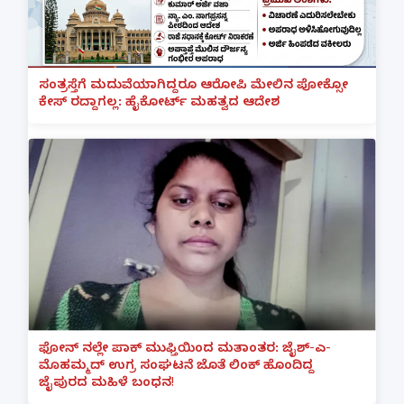
ಸಂತ್ರಸ್ತೆಗೆ ಮದುವೆಯಾಗಿದ್ದರೂ ಆರೋಪಿ ಮೇಲಿನ ಪೋಕ್ಸೋ
ಕೇಸ್ ರದ್ದಾಗಲ್ಲ: ಹೈಕೋರ್ಟ್ ಮಹತ್ವದ ಆದೇಶ
ಫೋನ್ ನಲ್ಲೇ ಪಾಕ್ ಮುಫ್ತಿಯಿಂದ ಮತಾಂತರ: ಜೈಶ್-ಎ-
ಮೊಹಮ್ಮದ್ ಉಗ್ರ ಸಂಘಟನೆ ಜೊತೆ ಲಿಂಕ್ ಹೊಂದಿದ್ದ
ಜೈಪುರದ ಮಹಿಳೆ ಬಂಧನ!