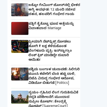
ಲಕ್ನೋ ಗೇಮಿಂಗ್ ಜೋನ್‌ನಲ್ಲಿ ಭೀಕರ
ಅಗ್ನಿ ಅವಘಡ: 12 ಮಂದಿ ಸಜೀವ
ದಹನ, ಹಲವರಿಗೆ ಗಂಭೀರ ಗಾಯ
ಪತ್ನಿಗೆ ಕೈಕೊಟ್ಟ ಭೂಪ ಅತ್ತೆಯನ್ನು
ವಿವಾಹವಾದ Marriage
ಫ್ರೀಯಾಗಿ ನೆಟ್‌ಫ್ಲಿಕ್ಸ್ ನೋಡಲು
ಹೋಗಿ ₹1 ಲಕ್ಷ ಕಳೆದುಕೊಂಡ
ಬೆಂಗಳೂರು ವ್ಯಕ್ತಿ; ಇನ್‌ಸ್ಟಾಗ್ರಾಂ
ಲಿಂಕ್ ಕ್ಲಿಕ್ ಮಾಡಿದ್ದೇ ದುಬಾರಿ
ಆಯಿತು!
ಪಶ್ಚಿಮ ಬಂಗಾಳ ಚುನಾವಣೆ: ಸಿಲಿಗುರಿ
ಟಿಎಂಸಿ ಕಚೇರಿಗೆ ಬೆಂಕಿ ಹಚ್ಚಿ ದಾಳಿ,
ಬಿಜೆಪಿ ವಿರುದ್ಧ ಗಂಭೀರ ಆರೋಪ,
ವಿಡಿಯೋ ಬಿಡುಗಡೆ [Politics]
ಸ್ವಯಂ-ಗ್ರಹಿಸಿದ ಲಿಂಗ ಗುರುತಿಸುವಿಕೆ
ರದ್ದತಿ ಪರಿಶೀಲನೆಗೆ ಮುಂದಾದ
ಸುಪ್ರೀಂ ಕೋರ್ಟ್: ಕೇಂದ್ರಕ್ಕೆ
ನೋಟಿಸ್ [SupremeCourt]