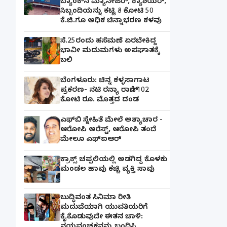
ಬ್ಯಾಂಕ್​ನ ಮ್ಯಾನೇಜರ್‌, ಕ್ಯಾಶಿಯರ್‌,
ಸಿಬ್ಬಂದಿಯನ್ನು ಕಟ್ಟಿ 8 ಕೋಟಿ 50
ಕೆ.ಜಿ.ಗೂ ಅಧಿಕ ಚಿನ್ನಾಭರಣ ಕಳವು
ಸೆ.25ರಂದು ಹಸೆಮಣೆ ಏರಬೇಕಿದ್ದ
ಭಾವೀ ಮದುಮಗಳು ಅಪಘಾತಕ್ಕೆ
ಬಲಿ
ಬೆಂಗಳೂರು: ಚಿನ್ನ ಕಳ್ಳಸಾಗಾಟ
ಪ್ರಕರಣ- ನಟಿ ರನ್ಯಾ ರಾವ್‌ಗೆ 102
ಕೋಟಿ ರೂ. ಮೊತ್ತದ ದಂಡ
ಎಫ್‌ಬಿ ಸ್ನೇಹಿತೆ ಮೇಲೆ ಅತ್ಯಾಚಾರ -
ಆರೋಪಿ ಅರೆಸ್ಟ್, ಆರೋಪಿ ತಂದೆ
ಮೇಲೂ ಎಫ್ಐಆರ್
ಕ್ರಾಕ್ಸ್ ಚಪ್ಪಲಿಯಲ್ಲಿ ಅಡಗಿದ್ದ ಕೊಳಕು
ಮಂಡಲ ಹಾವು ಕಚ್ಚಿ ವ್ಯಕ್ತಿ ಸಾವು
ಬುದ್ಧಿವಂತ ಸಿನಿಮಾ ರೀತಿ
ಮದುವೆಯಾಗಿ ಯುವತಿಯರಿಗೆ
ಕೈಕೊಡುವುದೇ ಈತನ ಚಾಳಿ: