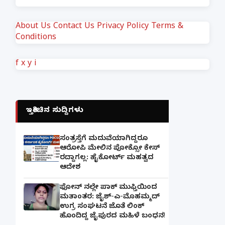
About Us
Contact Us
Privacy Policy
Terms &
Conditions
f
x
y
i
ಇತ್ತೀಚಿನ ಸುದ್ದಿಗಳು
ಸಂತ್ರಸ್ತೆಗೆ ಮದುವೆಯಾಗಿದ್ದರೂ
ಆರೋಪಿ ಮೇಲಿನ ಪೋಕ್ಸೋ ಕೇಸ್
ರದ್ದಾಗಲ್ಲ: ಹೈಕೋರ್ಟ್ ಮಹತ್ವದ
ಆದೇಶ
ಫೋನ್ ನಲ್ಲೇ ಪಾಕ್ ಮುಫ್ತಿಯಿಂದ
ಮತಾಂತರ: ಜೈಶ್-ಎ-ಮೊಹಮ್ಮದ್
ಉಗ್ರ ಸಂಘಟನೆ ಜೊತೆ ಲಿಂಕ್
ಹೊಂದಿದ್ದ ಜೈಪುರದ ಮಹಿಳೆ ಬಂಧನ!