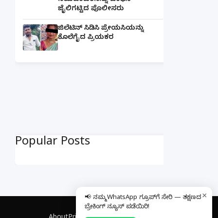
ನಯವಂಚಕನನ್ನು ಬಂಧಿಸಿ
ಜೈಲಿಗಟ್ಟಿದ ಪೊಲೀಸರು
ಜಿಲೆಟಿನ್ ಸಿಡಿಸಿ ಪ್ರೇಯಸಿಯನ್ನು
ಕೊಲೆಗೈದ ಪ್ರಿಯಕರ
Popular Posts
×
📢 ನಮ್ಮ WhatsApp ಗ್ರೂಪ್‌ಗೆ ಸೇರಿ — ತಕ್ಷಣದ
ಬ್ರೇಕಿಂಗ್ ನ್ಯೂಸ್ ಪಡೆಯಿರಿ!