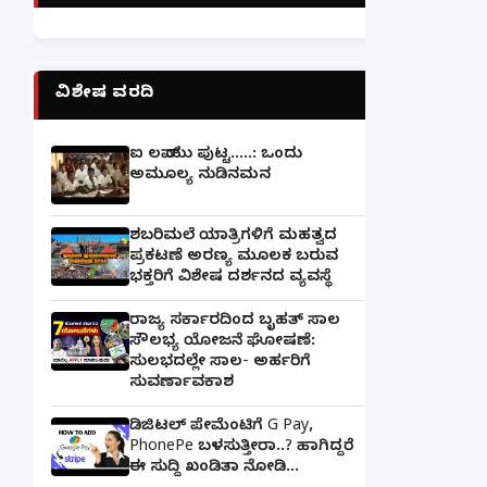
ವಿಶೇಷ ವರದಿ
ಐ ಲವ್ ಯು ಪುಟ್ಟ.....: ಒಂದು
ಅಮೂಲ್ಯ ನುಡಿನಮನ
ಶಬರಿಮಲೆ ಯಾತ್ರಿಗಳಿಗೆ ಮಹತ್ವದ
ಪ್ರಕಟಣೆ ಅರಣ್ಯ ಮೂಲಕ ಬರುವ
ಭಕ್ತರಿಗೆ ವಿಶೇಷ ದರ್ಶನದ ವ್ಯವಸ್ಥೆ
ರಾಜ್ಯ ಸರ್ಕಾರದಿಂದ ಬೃಹತ್ ಸಾಲ
ಸೌಲಭ್ಯ ಯೋಜನೆ ಘೋಷಣೆ:
ಸುಲಭದಲ್ಲೇ ಸಾಲ- ಅರ್ಹರಿಗೆ
ಸುವರ್ಣಾವಕಾಶ
ಡಿಜಿಟಲ್ ಪೇಮೆಂಟಿಗೆ G Pay,
PhonePe ಬಳಸುತ್ತೀರಾ..? ಹಾಗಿದ್ದರೆ
ಈ ಸುದ್ದಿ ಖಂಡಿತಾ ನೋಡಿ...