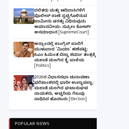
ದಲಿತರು ಮತ್ತು ಆದಿವಾಸಿಗಳಿಗೆ
ಪೊಲೀಸ್ ಠಾಣೆ ಸ್ವಚ್ಛಗೊಳಿಸುವ
ಜಾಮೀನು ಷರತ್ತು ವಿಧಿಸುವುದು
ಅಮಾನವೀಯ: ಸುಪ್ರೀಂ ಕೋರ್ಟ್
ಅಸಮಾಧಾನ [SupremeCourt]
ಅಸ್ಸಾಂನಲ್ಲಿ ಕಾಂಗ್ರೆಸ್ ಪಾಲಿಗೆ
ಮುಳುವಾದ 'ಮಿಯಾ' ಹಣೆಪಟ್ಟಿ:
ಸಿಎಂ ಹಿಮಂತ ಬಿಸ್ವಾ ಶರ್ಮಾ ತಂತ್ರಕ್ಕೆ
ಮಕಾಡೆ ಮಲಗಿದ ಕೈ ಪಾಳೆಯ
[Politics]
2026ರ ವಿಧಾನಸಭಾ ಚುನಾವಣಾ
ಫಲಿತಾಂಶದಲ್ಲಿ ಭಾರೀ ಉಲ್ಟಾಪಲ್ಟಾ:
ಮಕಾಡೆ ಮಲಗಿದ ಘಟಾನುಘಟಿ
ನಾಯಕರು, ಅಚ್ಚರಿಯ ಗೆಲುವು
ಸಾಧಿಸಿದ ಹೊಸಬರು [Election]
POPULAR NEWS