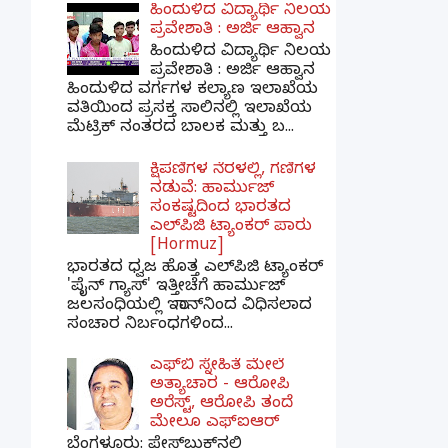
ಹಿಂದುಳಿದ ವಿದ್ಯಾರ್ಥಿ ನಿಲಯ
ಪ್ರವೇಶಾತಿ : ಅರ್ಜಿ ಆಹ್ವಾನ
ಹಿಂದುಳಿದ ವಿದ್ಯಾರ್ಥಿ ನಿಲಯ
ಪ್ರವೇಶಾತಿ : ಅರ್ಜಿ ಆಹ್ವಾನ
ಹಿಂದುಳಿದ ವರ್ಗಗಳ ಕಲ್ಯಾಣ ಇಲಾಖೆಯ
ವತಿಯಿಂದ ಪ್ರಸಕ್ತ ಸಾಲಿನಲ್ಲಿ ಇಲಾಖೆಯ
ಮೆಟ್ರಿಕ್ ನಂತರದ ಬಾಲಕ ಮತ್ತು ಬ...
ಕ್ಷಿಪಣಿಗಳ ನೆರಳಲ್ಲಿ, ಗಣಿಗಳ
ನಡುವೆ: ಹಾರ್ಮುಜ್
ಸಂಕಷ್ಟದಿಂದ ಭಾರತದ
ಎಲ್‌ಪಿಜಿ ಟ್ಯಾಂಕರ್ ಪಾರು
[Hormuz]
ಭಾರತದ ಧ್ವಜ ಹೊತ್ತ ಎಲ್‌ಪಿಜಿ ಟ್ಯಾಂಕರ್
'ಪೈನ್ ಗ್ಯಾಸ್' ಇತ್ತೀಚೆಗೆ ಹಾರ್ಮುಜ್
ಜಲಸಂಧಿಯಲ್ಲಿ ಇರಾನ್‌ನಿಂದ ವಿಧಿಸಲಾದ
ಸಂಚಾರ ನಿರ್ಬಂಧಗಳಿಂದ...
ಎಫ್‌ಬಿ ಸ್ನೇಹಿತೆ ಮೇಲೆ
ಅತ್ಯಾಚಾರ - ಆರೋಪಿ
ಅರೆಸ್ಟ್, ಆರೋಪಿ ತಂದೆ
ಮೇಲೂ ಎಫ್ಐಆರ್
ಬೆಂಗಳೂರು: ಫೇಸ್‌ಬುಕ್‌ನಲ್ಲಿ