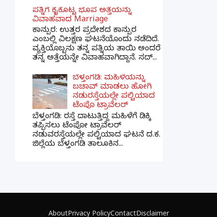
ಪತ್ನಿಗೆ ಕೈಕೊಟ್ಟ ಭೂಪ ಅತ್ತೆಯನ್ನು
ವಿವಾಹವಾದ Marriage
ಕಾನ್ಪುರ: ಉತ್ತರ ಪ್ರದೇಶದ ಕಾನ್ಪುರ
ಎಂಬಲ್ಲಿ ವಿಲಕ್ಷಣ ಘಟನೆಯೊಂದು ನಡೆದಿದೆ.
ವ್ಯಕ್ತಿಯೊಬ್ಬನು ತನ್ನ ಪತ್ನಿಯ ತಾಯಿ ಅಂದರೆ
ತನ್ನ ಅತ್ತೆಯನ್ನೇ ವಿವಾಹವಾಗಿದ್ದಾನೆ. ಸದ್...
ಬೆಳ್ತಂಗಡಿ: ಮಹಿಳೆಯನ್ನು
ಬಚಾವ್ ಮಾಡಲು ಹೋಗಿ
ನಡುರಸ್ತೆಯಲ್ಲೇ ಪಲ್ಟಿಯಾದ
ಟೆಂಪೊ ಟ್ರಾವೆಲರ್
ಬೆಳ್ತಂಗಡಿ: ರಸ್ತೆ ದಾಟುತ್ತಿದ್ದ ಮಹಿಳೆಗೆ ಡಿಕ್ಕಿ
ತಪ್ಪಿಸಲು ಟೆಂಪೋ ಟ್ರಾವೆಲರ್
ನಡುವರಸ್ತೆಯಲ್ಲೇ ಪಲ್ಟಿಯಾದ ಘಟನೆ ದ.ಕ.
ಜಿಲ್ಲೆಯ ಬೆಳ್ತಂಗಡಿ ತಾಲೂಕಿನ...
×
📢 ನಮ್ಮ WhatsApp ಗ್ರೂಪ್‌ಗೆ ಸೇರಿ — ತಕ್ಷಣದ
ಬ್ರೇಕಿಂಗ್ ನ್ಯೂಸ್ ಪಡೆಯಿರಿ!
About
Privacy Policy
Contact
Disclaimer