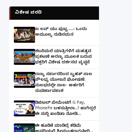
ವಿಶೇಷ ವರದಿ
ಐ ಲವ್ ಯು ಪುಟ್ಟ.....: ಒಂದು
ಅಮೂಲ್ಯ ನುಡಿನಮನ
ಶಬರಿಮಲೆ ಯಾತ್ರಿಗಳಿಗೆ ಮಹತ್ವದ
ಪ್ರಕಟಣೆ ಅರಣ್ಯ ಮೂಲಕ ಬರುವ
ಭಕ್ತರಿಗೆ ವಿಶೇಷ ದರ್ಶನದ ವ್ಯವಸ್ಥೆ
ರಾಜ್ಯ ಸರ್ಕಾರದಿಂದ ಬೃಹತ್ ಸಾಲ
ಸೌಲಭ್ಯ ಯೋಜನೆ ಘೋಷಣೆ:
ಸುಲಭದಲ್ಲೇ ಸಾಲ- ಅರ್ಹರಿಗೆ
ಸುವರ್ಣಾವಕಾಶ
ಡಿಜಿಟಲ್ ಪೇಮೆಂಟಿಗೆ G Pay,
PhonePe ಬಳಸುತ್ತೀರಾ..? ಹಾಗಿದ್ದರೆ
ಈ ಸುದ್ದಿ ಖಂಡಿತಾ ನೋಡಿ...
ಈ ಹೂಡಿಕೆ ಮಾಡಿದ್ರೆ ಕಡಿಮೆ
ಅವಧಿಯಲ್ಲಿ ಶ್ರೀಮಂತರಾಗುತ್ತೀರಿ...