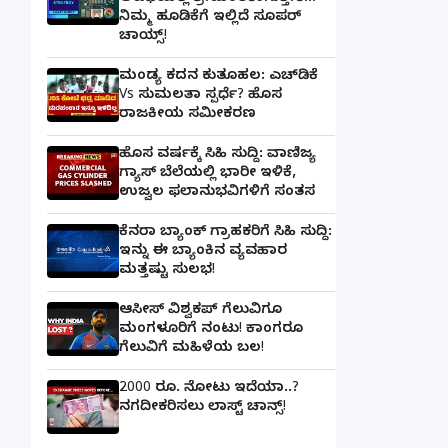
ನಿಮ್ಮ ಹೂಡಿಕೆಗೆ ಇಲ್ಲಿದೆ ಸೂಪರ್
ಚಾಯ್ಸ್‌!
ಮಂಡ್ಯ ಕದನ ಕುತೂಹಲ: ಎಚ್‌ಡಿಕೆ
Vs ಸುಮಲತಾ ಸ್ಪರ್ಧೆ? ಹೊಸ
ರಾಜಕೀಯ ಸಮೀಕರಣ
ಹೊಸ ವರ್ಷಕ್ಕೆ ಸಿಹಿ ಸುದ್ದಿ: ವಾಣಿಜ್ಯ
ಗ್ಯಾಸ್‌ ಬೆಲೆಯಲ್ಲಿ ಭಾರೀ ಇಳಿಕೆ,
ಉಜ್ವಲ ಫಲಾನುಭವಿಗಳಿಗೆ ಸಂತಸ
ಕೆನರಾ ಬ್ಯಾಂಕ್‌ ಗ್ರಾಹಕರಿಗೆ ಸಿಹಿ ಸುದ್ದಿ:
ಇನ್ನು ಈ ಬ್ಯಾಂಕಿನ ವ್ಯವಹಾರ
ಮತ್ತಷ್ಟು ಸುಲಭ!
ಆಸೀಸ್ ವಿಶ್ವಕಪ್ ಗೆಲುವಿಗೂ
ಮಂಗಳೂರಿಗೆ ನಂಟು! ಕಾಂಗರೂ
ಗೆಲುವಿಗೆ ಮಹಿಳೆಯ ಬಲ!
2000 ರೂ. ನೋಟು ಇದೆಯಾ..?
ನಗದೀಕರಿಸಲು ಲಾಸ್ಟ್‌ ಚಾನ್ಸ್‌!