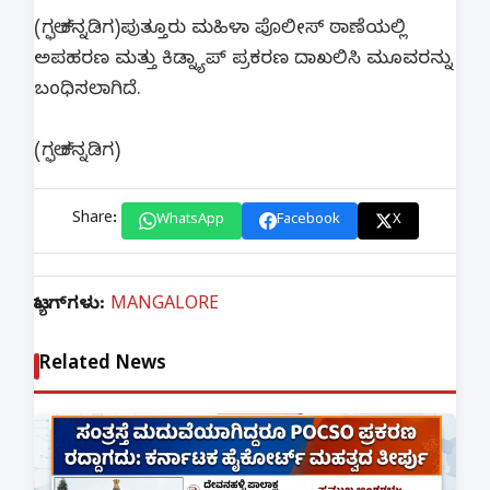
(ಗಲ್ಫ್ ಕನ್ನಡಿಗ)ಪುತ್ತೂರು ಮಹಿಳಾ ಪೊಲೀಸ್ ಠಾಣೆಯಲ್ಲಿ
ಅಪಹರಣ ಮತ್ತು ಕಿಡ್ನ್ಯಾಪ್ ಪ್ರಕರಣ ದಾಖಲಿಸಿ ಮೂವರನ್ನು
ಬಂಧಿಸಲಾಗಿದೆ.
(ಗಲ್ಫ್ ಕನ್ನಡಿಗ)
Share:
WhatsApp
Facebook
X
ಟ್ಯಾಗ್‌ಗಳು:
MANGALORE
Related News