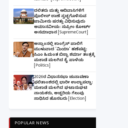
ದಲಿತರು ಮತ್ತು ಆದಿವಾಸಿಗಳಿಗೆ
ಪೊಲೀಸ್ ಠಾಣೆ ಸ್ವಚ್ಛಗೊಳಿಸುವ
ಜಾಮೀನು ಷರತ್ತು ವಿಧಿಸುವುದು
ಅಮಾನವೀಯ: ಸುಪ್ರೀಂ ಕೋರ್ಟ್
ಅಸಮಾಧಾನ [SupremeCourt]
ಅಸ್ಸಾಂನಲ್ಲಿ ಕಾಂಗ್ರೆಸ್ ಪಾಲಿಗೆ
ಮುಳುವಾದ 'ಮಿಯಾ' ಹಣೆಪಟ್ಟಿ:
ಸಿಎಂ ಹಿಮಂತ ಬಿಸ್ವಾ ಶರ್ಮಾ ತಂತ್ರಕ್ಕೆ
ಮಕಾಡೆ ಮಲಗಿದ ಕೈ ಪಾಳೆಯ
[Politics]
2026ರ ವಿಧಾನಸಭಾ ಚುನಾವಣಾ
ಫಲಿತಾಂಶದಲ್ಲಿ ಭಾರೀ ಉಲ್ಟಾಪಲ್ಟಾ:
ಮಕಾಡೆ ಮಲಗಿದ ಘಟಾನುಘಟಿ
ನಾಯಕರು, ಅಚ್ಚರಿಯ ಗೆಲುವು
ಸಾಧಿಸಿದ ಹೊಸಬರು [Election]
POPULAR NEWS