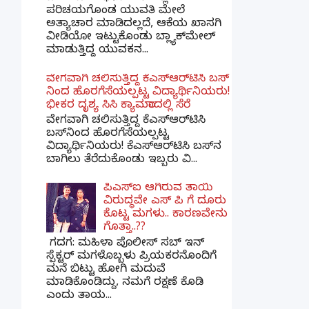
ಪರಿಚಯಗೊಂಡ ಯುವತಿ ಮೇಲೆ
ಅತ್ಯಾಚಾರ ಮಾಡಿದಲ್ಲದೆ, ಆಕೆಯ ಖಾಸಗಿ
ವೀಡಿಯೋ ಇಟ್ಟುಕೊಂಡು ಬ್ಲ್ಯಾಕ್‌ಮೇಲ್
ಮಾಡುತ್ತಿದ್ದ ಯುವಕನ...
ವೇಗವಾಗಿ ಚಲಿಸುತ್ತಿದ್ದ ಕೆಎಸ್​ಆರ್​ಟಿಸಿ ಬಸ್​
ನಿಂದ ಹೊರಗೆಸೆಯಲ್ಪಟ್ಟ ವಿದ್ಯಾರ್ಥಿನಿಯರು!
ಭೀಕರ ದೃಶ್ಯ ಸಿಸಿ ಕ್ಯಾಮರಾದಲ್ಲಿ ಸೆರೆ
ವೇಗವಾಗಿ ಚಲಿಸುತ್ತಿದ್ದ ಕೆಎಸ್‌ಆರ್‌ಟಿಸಿ
ಬಸ್‌ನಿಂದ ಹೊರಗೆಸೆಯಲ್ಪಟ್ಟ
ವಿದ್ಯಾರ್ಥಿನಿಯರು! ಕೆಎಸ್‌ಆರ್‌ಟಿಸಿ ಬಸ್‌ನ
ಬಾಗಿಲು ತೆರೆದುಕೊಂಡು ಇಬ್ಬರು ವಿ...
ಪಿಎಸ್​ಐ ಆಗಿರುವ ತಾಯಿ
ವಿರುದ್ಧವೇ ಎಸ್ ಪಿ ಗೆ ದೂರು
ಕೊಟ್ಟ ಮಗಳು.. ಕಾರಣವೇನು
ಗೊತ್ತಾ..??
ಗದಗ​: ಮಹಿಳಾ ಪೊಲೀಸ್​ ಸಬ್ ​ಇನ್​
ಸ್ಪೆಕ್ಟರ್​ ಮಗಳೊಬ್ಬಳು ಪ್ರಿಯಕರನೊಂದಿಗೆ
ಮನೆ ಬಿಟ್ಟು ಹೋಗಿ ಮದುವೆ
ಮಾಡಿಕೊಂಡಿದ್ದು, ನಮಗೆ ರಕ್ಷಣೆ ಕೊಡಿ
ಎಂದು ತಾಯ...