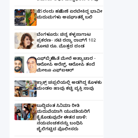
ಸೆ.25ರಂದು ಹಸೆಮಣೆ ಏರಬೇಕಿದ್ದ ಭಾವೀ
ಮದುಮಗಳು ಅಪಘಾತಕ್ಕೆ ಬಲಿ
ಬೆಂಗಳೂರು: ಚಿನ್ನ ಕಳ್ಳಸಾಗಾಟ
ಪ್ರಕರಣ- ನಟಿ ರನ್ಯಾ ರಾವ್‌ಗೆ 102
ಕೋಟಿ ರೂ. ಮೊತ್ತದ ದಂಡ
ಎಫ್‌ಬಿ ಸ್ನೇಹಿತೆ ಮೇಲೆ ಅತ್ಯಾಚಾರ -
ಆರೋಪಿ ಅರೆಸ್ಟ್, ಆರೋಪಿ ತಂದೆ
ಮೇಲೂ ಎಫ್ಐಆರ್
ಕ್ರಾಕ್ಸ್ ಚಪ್ಪಲಿಯಲ್ಲಿ ಅಡಗಿದ್ದ ಕೊಳಕು
ಮಂಡಲ ಹಾವು ಕಚ್ಚಿ ವ್ಯಕ್ತಿ ಸಾವು
ಬುದ್ಧಿವಂತ ಸಿನಿಮಾ ರೀತಿ
ಮದುವೆಯಾಗಿ ಯುವತಿಯರಿಗೆ
ಕೈಕೊಡುವುದೇ ಈತನ ಚಾಳಿ:
ನಯವಂಚಕನನ್ನು ಬಂಧಿಸಿ
ಜೈಲಿಗಟ್ಟಿದ ಪೊಲೀಸರು