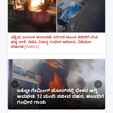
ಪಶ್ಚಿಮ ಬಂಗಾಳ ಚುನಾವಣೆ: ಸಿಲಿಗುರಿ ಟಿಎಂಸಿ ಕಚೇರಿಗೆ ಬೆಂಕಿ
ಹಚ್ಚಿ ದಾಳಿ, ಬಿಜೆಪಿ ವಿರುದ್ಧ ಗಂಭೀರ ಆರೋಪ, ವಿಡಿಯೋ
ಬಿಡುಗಡೆ [Politics]
‹
›
:
ಲಕ್ನೋ ಗೇಮಿಂಗ್ ಜೋನ್‌ನಲ್ಲಿ ಭೀಕರ ಅಗ್ನಿ
ಅವಘಡ: 12 ಮಂದಿ ಸಜೀವ ದಹನ, ಹಲವರಿಗೆ
ಪ
ಗಂಭೀರ ಗಾಯ
M