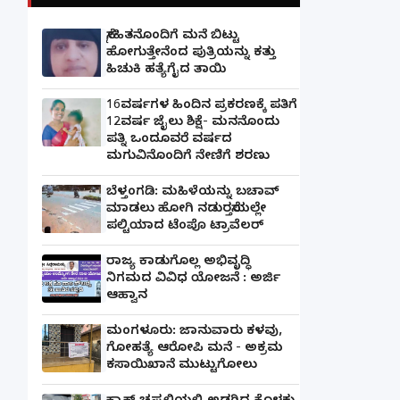
ಸ್ನೇಹಿತನೊಂದಿಗೆ ಮನೆ ಬಿಟ್ಟು
ಹೋಗುತ್ತೇನೆಂದ ಪುತ್ರಿಯನ್ನು ಕತ್ತು
ಹಿಚುಕಿ ಹತ್ಯೆಗೈದ ತಾಯಿ
16ವರ್ಷಗಳ ಹಿಂದಿನ ಪ್ರಕರಣಕ್ಕೆ ಪತಿಗೆ
12ವರ್ಷ ಜೈಲು ಶಿಕ್ಷೆ- ಮನನೊಂದು
ಪತ್ನಿ ಒಂದೂವರೆ ವರ್ಷದ
ಮಗುವಿನೊಂದಿಗೆ ನೇಣಿಗೆ ಶರಣು
ಬೆಳ್ತಂಗಡಿ: ಮಹಿಳೆಯನ್ನು ಬಚಾವ್
ಮಾಡಲು ಹೋಗಿ ನಡುರಸ್ತೆಯಲ್ಲೇ
ಪಲ್ಟಿಯಾದ ಟೆಂಪೊ ಟ್ರಾವೆಲರ್
ರಾಜ್ಯ ಕಾಡುಗೊಲ್ಲ ಅಭಿವೃದ್ಧಿ
ನಿಗಮದ ವಿವಿಧ ಯೋಜನೆ : ಅರ್ಜಿ
ಆಹ್ವಾನ
ಮಂಗಳೂರು: ಜಾನುವಾರು ಕಳವು,
ಗೋಹತ್ಯೆ ಆರೋಪಿ ಮನೆ - ಅಕ್ರಮ
ಕಸಾಯಿಖಾನೆ ಮುಟ್ಟುಗೋಲು