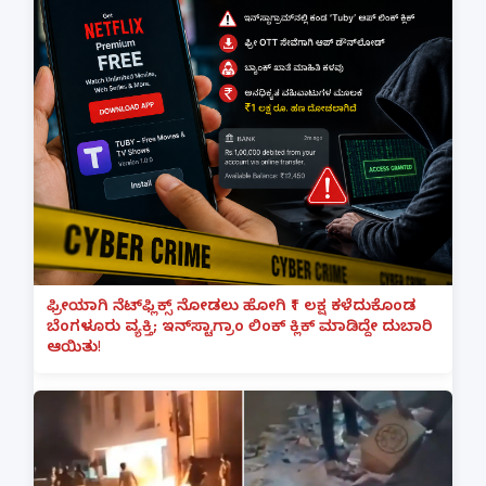
ಫ್ರೀಯಾಗಿ ನೆಟ್‌ಫ್ಲಿಕ್ಸ್ ನೋಡಲು ಹೋಗಿ ₹1 ಲಕ್ಷ ಕಳೆದುಕೊಂಡ
ಬೆಂಗಳೂರು ವ್ಯಕ್ತಿ; ಇನ್‌ಸ್ಟಾಗ್ರಾಂ ಲಿಂಕ್ ಕ್ಲಿಕ್ ಮಾಡಿದ್ದೇ ದುಬಾರಿ
ಆಯಿತು!