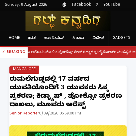
Sunday, 9 August 2026
🏠
Facebook
X
YouTube
HOME
ಭಾರತ
ಚಾಂಪಿಯನ್
ಸಿತಾರಾ
ವಿದೇಶ
GADGETS
|
ದರೂ ಆರೋಪಿ ಮೇಲಿನ ಪೋಕ್ಸೋ ಕೇಸ್ ರದ್ದಾಗಲ್ಲ: ಹೈಕೋರ್ಟ್ ಮಹತ್ವದ ಆದೇಶ
ಫೋನ್
BREAKING
MANGALORE
ಬಿರುಮಲೆಗುಡ್ಡದಲ್ಲಿ 17 ವರ್ಷದ
ಯುವತಿಯೊಂದಿಗೆ 3 ಯುವಕರು ಸಿಕ್ಕ
ಪ್ರಕರಣ; ಕಿಡ್ನ್ಯಾಪ್ , ಪೋಕ್ಸೋ ಪ್ರಕರಣ
ದಾಖಲು, ಮೂವರು ಅರೆಸ್ಟ್
Senior Reporter
8/09/2020 06:59:00 PM