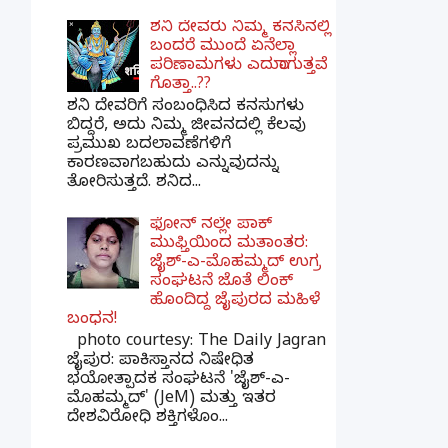
ಶನಿ ದೇವರು ನಿಮ್ಮ ಕನಸಿನಲ್ಲಿ
ಬಂದರೆ ಮುಂದೆ ಏನೆಲ್ಲಾ
ಪರಿಣಾಮಗಳು ಎದುರಾಗುತ್ತವೆ
ಗೊತ್ತಾ..??
ಶನಿ ದೇವರಿಗೆ ಸಂಬಂಧಿಸಿದ ಕನಸುಗಳು
ಬಿದ್ದರೆ, ಅದು ನಿಮ್ಮ ಜೀವನದಲ್ಲಿ ಕೆಲವು
ಪ್ರಮುಖ ಬದಲಾವಣೆಗಳಿಗೆ
ಕಾರಣವಾಗಬಹುದು ಎನ್ನುವುದನ್ನು
ತೋರಿಸುತ್ತದೆ. ಶನಿದ...
ಫೋನ್ ನಲ್ಲೇ ಪಾಕ್
ಮುಫ್ತಿಯಿಂದ ಮತಾಂತರ:
ಜೈಶ್-ಎ-ಮೊಹಮ್ಮದ್ ಉಗ್ರ
ಸಂಘಟನೆ ಜೊತೆ ಲಿಂಕ್
ಹೊಂದಿದ್ದ ಜೈಪುರದ ಮಹಿಳೆ
ಬಂಧನ!
photo courtesy: The Daily Jagran
ಜೈಪುರ: ಪಾಕಿಸ್ತಾನದ ನಿಷೇಧಿತ
ಭಯೋತ್ಪಾದಕ ಸಂಘಟನೆ 'ಜೈಶ್-ಎ-
ಮೊಹಮ್ಮದ್' (JeM) ಮತ್ತು ಇತರ
ದೇಶವಿರೋಧಿ ಶಕ್ತಿಗಳೊಂ...