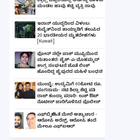
ಕ್ರಾಕ್ಸ್ ಚಪ್ಪಲಿಯಲ್ಲಿ ಅಡಗಿದ್ದ ಕೊಳಕು
ಮಂಡಲ ಹಾವು ಕಚ್ಚಿ ವ್ಯಕ್ತಿ ಸಾವು
ಇರಾನ್ ಯುದ್ಧದಿಂದ ವಿಳಂಬ:
ಕುವೈತ್‌ನಿಂದ ತಾಯ್ನಾಡಿಗೆ ತಲುಪಿದ
20 ಭಾರತೀಯರ ಮೃತದೇಹಗಳು
[Kuwait]
ಫೋನ್ ನಲ್ಲೇ ಪಾಕ್ ಮುಫ್ತಿಯಿಂದ
ಮತಾಂತರ: ಜೈಶ್-ಎ-ಮೊಹಮ್ಮದ್
ಉಗ್ರ ಸಂಘಟನೆ ಜೊತೆ ಲಿಂಕ್
ಹೊಂದಿದ್ದ ಜೈಪುರದ ಮಹಿಳೆ ಬಂಧನ!
ಮುಂಬೈ: ಉದ್ಯಮಿಗೆ 60ಕೋಟಿ ರೂ.
ಪಂಗನಾಮ- ನಟಿ ಶಿಲ್ಪಾ ಶೆಟ್ಟಿ ಪತಿ
ರಾಜ್ ಕುಂದ್ರಾ ಪರಾರಿ- ಲುಕ್ ಔಟ್
ನೊಟೀಸ್ ಜಾರಿಗೊಳಿಸಿದ ಪೊಲೀಸ್
ಎಫ್‌ಬಿ ಸ್ನೇಹಿತೆ ಮೇಲೆ ಅತ್ಯಾಚಾರ -
ಆರೋಪಿ ಅರೆಸ್ಟ್, ಆರೋಪಿ ತಂದೆ
ಮೇಲೂ ಎಫ್ಐಆರ್