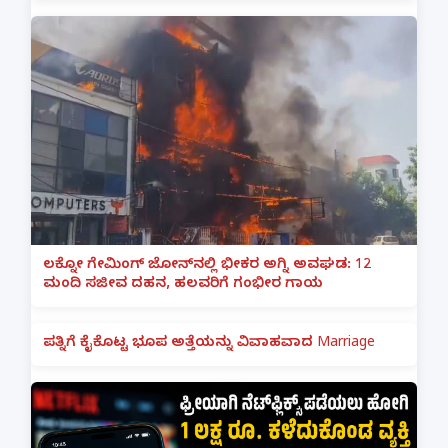
ಲಕ್ನೋ ಗೇಮಿಂಗ್ ಜೋನ್‌ನಲ್ಲಿ ಭೀಕರ ಅಗ್ನಿ ಅವಘಡ: 12
ಮಂದಿ ಸಜೀವ ದಹನ, ಹಲವರಿಗೆ ಗಂಭೀರ ಗಾಯ
ಪತ್ನಿಗೆ ಕೈಕೊಟ್ಟ ಭೂಪ ಅತ್ತೆಯನ್ನು ವಿವಾಹವಾದ Marriage