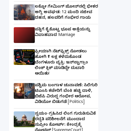
ಲಕ್ನೋ ಗೇಮಿಂಗ್ ಜೋನ್‌ನಲ್ಲಿ ಭೀಕರ
ಅಗ್ನಿ ಅವಘಡ: 12 ಮಂದಿ ಸಜೀವ
ದಹನ, ಹಲವರಿಗೆ ಗಂಭೀರ ಗಾಯ
ಪತ್ನಿಗೆ ಕೈಕೊಟ್ಟ ಭೂಪ ಅತ್ತೆಯನ್ನು
ವಿವಾಹವಾದ Marriage
ಫ್ರೀಯಾಗಿ ನೆಟ್‌ಫ್ಲಿಕ್ಸ್ ನೋಡಲು
ಹೋಗಿ ₹1 ಲಕ್ಷ ಕಳೆದುಕೊಂಡ
ಬೆಂಗಳೂರು ವ್ಯಕ್ತಿ; ಇನ್‌ಸ್ಟಾಗ್ರಾಂ
ಲಿಂಕ್ ಕ್ಲಿಕ್ ಮಾಡಿದ್ದೇ ದುಬಾರಿ
ಆಯಿತು!
ಪಶ್ಚಿಮ ಬಂಗಾಳ ಚುನಾವಣೆ: ಸಿಲಿಗುರಿ
ಟಿಎಂಸಿ ಕಚೇರಿಗೆ ಬೆಂಕಿ ಹಚ್ಚಿ ದಾಳಿ,
ಬಿಜೆಪಿ ವಿರುದ್ಧ ಗಂಭೀರ ಆರೋಪ,
ವಿಡಿಯೋ ಬಿಡುಗಡೆ [Politics]
ಸ್ವಯಂ-ಗ್ರಹಿಸಿದ ಲಿಂಗ ಗುರುತಿಸುವಿಕೆ
ರದ್ದತಿ ಪರಿಶೀಲನೆಗೆ ಮುಂದಾದ
ಸುಪ್ರೀಂ ಕೋರ್ಟ್: ಕೇಂದ್ರಕ್ಕೆ
ನೋಟಿಸ್ [SupremeCourt]