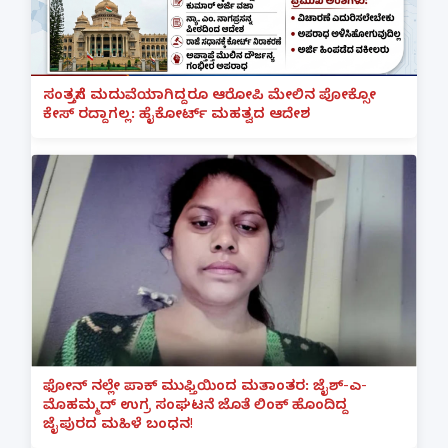
ಸಂತ್ರಸ್ತೆಗೆ ಮದುವೆಯಾಗಿದ್ದರೂ ಆರೋಪಿ ಮೇಲಿನ ಪೋಕ್ಸೋ
ಕೇಸ್ ರದ್ದಾಗಲ್ಲ: ಹೈಕೋರ್ಟ್ ಮಹತ್ವದ ಆದೇಶ
ಫೋನ್ ನಲ್ಲೇ ಪಾಕ್ ಮುಫ್ತಿಯಿಂದ ಮತಾಂತರ: ಜೈಶ್-ಎ-
ಮೊಹಮ್ಮದ್ ಉಗ್ರ ಸಂಘಟನೆ ಜೊತೆ ಲಿಂಕ್ ಹೊಂದಿದ್ದ
ಜೈಪುರದ ಮಹಿಳೆ ಬಂಧನ!