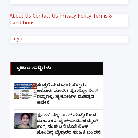
About Us
Contact Us
Privacy Policy
Terms &
Conditions
f
x
y
i
ಇತ್ತೀಚಿನ ಸುದ್ದಿಗಳು
ಸಂತ್ರಸ್ತೆಗೆ ಮದುವೆಯಾಗಿದ್ದರೂ
ಆರೋಪಿ ಮೇಲಿನ ಪೋಕ್ಸೋ ಕೇಸ್
ರದ್ದಾಗಲ್ಲ: ಹೈಕೋರ್ಟ್ ಮಹತ್ವದ
ಆದೇಶ
ಫೋನ್ ನಲ್ಲೇ ಪಾಕ್ ಮುಫ್ತಿಯಿಂದ
ಮತಾಂತರ: ಜೈಶ್-ಎ-ಮೊಹಮ್ಮದ್
ಉಗ್ರ ಸಂಘಟನೆ ಜೊತೆ ಲಿಂಕ್
ಹೊಂದಿದ್ದ ಜೈಪುರದ ಮಹಿಳೆ ಬಂಧನ!