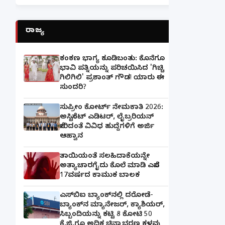
ರಾಜ್ಯ
ಕಂಕಣ ಭಾಗ್ಯ ಕೂಡಿಬಂತು: ಕೊನೆಗೂ
ಭಾವಿ ಪತ್ನಿಯನ್ನು ಪರಿಚಯಿಸಿದ 'ಗಿಚ್ಚಿ
ಗಿಲಿಗಿಲಿ' ಪ್ರಶಾಂತ್ ಗೌಡ! ಯಾರು ಈ
ಸುಂದರಿ?
ಸುಪ್ರೀಂ ಕೋರ್ಟ್ ನೇಮಕಾತಿ 2026:
ಅಸಿಸ್ಟೆಂಟ್ ಎಡಿಟರ್, ಲೈಬ್ರರಿಯನ್
ಸೇರಿದಂತೆ ವಿವಿಧ ಹುದ್ದೆಗಳಿಗೆ ಅರ್ಜಿ
ಆಹ್ವಾನ
ತಾಯಿಯಂತೆ ಸಲಹಿದಾಕೆಯನ್ನೇ
ಅತ್ಯಾಚಾರಗೈದು ಕೊಲೆ ಮಾಡಿ ಎಸೆದ
17ವರ್ಷದ ಕಾಮುಕ ಬಾಲಕ
ಎಸ್‌ಬಿಐ ಬ್ಯಾಂಕ್‌ನಲ್ಲಿ‌ ದರೋಡೆ-
ಬ್ಯಾಂಕ್​ನ ಮ್ಯಾನೇಜರ್‌, ಕ್ಯಾಶಿಯರ್‌,
ಸಿಬ್ಬಂದಿಯನ್ನು ಕಟ್ಟಿ 8 ಕೋಟಿ 50
ಕೆ.ಜಿ.ಗೂ ಅಧಿಕ ಚಿನ್ನಾಭರಣ ಕಳವು