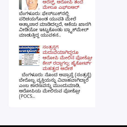
ಅರೆಸ್ಟ್, ಆರೋಪಿ ತಂದೆ
ಮೇಲೂ ಎಫ್ಐಆರ್
ಬೆಂಗಳೂರು: ಫೇಸ್‌ಬುಕ್‌ನಲ್ಲಿ
ಪರಿಚಯಗೊಂಡ ಯುವತಿ ಮೇಲೆ
ಅತ್ಯಾಚಾರ ಮಾಡಿದಲ್ಲದೆ, ಆಕೆಯ ಖಾಸಗಿ
ವೀಡಿಯೋ ಇಟ್ಟುಕೊಂಡು ಬ್ಲ್ಯಾಕ್‌ಮೇಲ್
ಮಾಡುತ್ತಿದ್ದ ಯುವಕನ...
ಸಂತ್ರಸ್ತೆಗೆ
ಮದುವೆಯಾಗಿದ್ದರೂ
ಆರೋಪಿ ಮೇಲಿನ ಪೋಕ್ಸೋ
ಕೇಸ್ ರದ್ದಾಗಲ್ಲ: ಹೈಕೋರ್ಟ್
ಮಹತ್ವದ ಆದೇಶ
ಬೆಂಗಳೂರು: ನೊಂದ ಅಪ್ರಾಪ್ತೆ (ಸಂತ್ರಸ್ತೆ)
ಬೇರೊಬ್ಬ ವ್ಯಕ್ತಿಯನ್ನು ವಿವಾಹವಾಗಿದ್ದಾರೆ
ಎಂಬ ಕಾರಣವನ್ನು ಮುಂದುಮಾಡಿ,
ಆರೋಪಿಯ ಮೇಲಿರುವ ಪೋಕ್ಸೋ
(POCS...
×
📢 ನಮ್ಮ WhatsApp ಗ್ರೂಪ್‌ಗೆ ಸೇರಿ — ತಕ್ಷಣದ