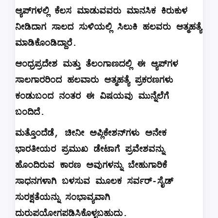
ಆ್ಯಪ್‌ಗಳಲ್ಲಿ
ಕೆಲಸ
ಮಾಡುವವರು
ಮಾನಸಿಕ
ಕಿರುಕುಳ
ನೀಡಿದಾಗ
ಸಾಲದ
ಸುಳಿಯಲ್ಲಿ
ಸಿಲುಕಿ ಹಲವರು
ಆತ್ಮಹತ್ಯೆ
ಮಾಡಿಕೊಂಡಿದ್ದಾರೆ
.
ಆಂಧ್ರಪ್ರದೇಶ
ಮತ್ತು
ತೆಲಂಗಾಣದಲ್ಲಿ
ಈ
ಆ್ಯಪ್‌ಗಳ
ಸಾಲಗಾರರಿಂದ
ಹಲವಾರು
ಆತ್ಮಹತ್ಯೆ
ಪ್ರಕರಣಗಳು
ಕಂಡುಬಂದ
ನಂತರ
ಈ
ವಿಷಯವು
ಮುನ್ನೆಲೆಗೆ
ಬಂದಿದೆ
.
ಮತ್ತೊಂದೆಡೆ
,
ಚೀನೀ
ಅಪ್ಲಿಕೇಶನ್‌ಗಳು
ಅನೇಕ
ಭಾರತೀಯರ
ಪ್ರಮುಖ
ಡೇಟಾಗೆ
ಪ್ರವೇಶವನ್ನು
ಹೊಂದಿರುವ
ಕಾರಣ
ಅವುಗಳನ್ನು
ಬೇಹುಗಾರಿಕೆ
ಸಾಧನಗಳಾಗಿ
ಬಳಸುವ
ಮೂಲಕ
ಸರ್ವರ್
-
ಸೈಡ್
ಸುರಕ್ಷತೆಯನ್ನು
ಸಂಭಾವ್ಯವಾಗಿ
ದುರುಪಯೋಗಪಡಿಸಿಕೊಳ್ಳಬಹುದು
.