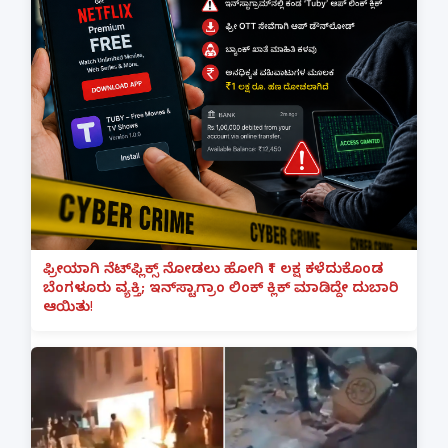
ಫ್ರೀಯಾಗಿ ನೆಟ್‌ಫ್ಲಿಕ್ಸ್ ನೋಡಲು ಹೋಗಿ ₹1 ಲಕ್ಷ ಕಳೆದುಕೊಂಡ
ಬೆಂಗಳೂರು ವ್ಯಕ್ತಿ; ಇನ್‌ಸ್ಟಾಗ್ರಾಂ ಲಿಂಕ್ ಕ್ಲಿಕ್ ಮಾಡಿದ್ದೇ ದುಬಾರಿ
ಆಯಿತು!