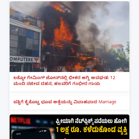
ಲಕ್ನೋ ಗೇಮಿಂಗ್ ಜೋನ್‌ನಲ್ಲಿ ಭೀಕರ ಅಗ್ನಿ ಅವಘಡ: 12
ಮಂದಿ ಸಜೀವ ದಹನ, ಹಲವರಿಗೆ ಗಂಭೀರ ಗಾಯ
ಪತ್ನಿಗೆ ಕೈಕೊಟ್ಟ ಭೂಪ ಅತ್ತೆಯನ್ನು ವಿವಾಹವಾದ Marriage