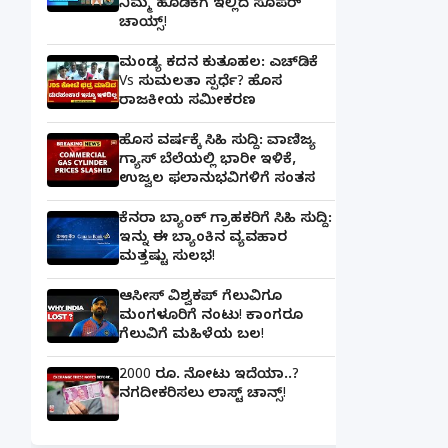
ನಿಮ್ಮ ಹೂಡಿಕೆಗೆ ಇಲ್ಲಿದೆ ಸೂಪರ್
ಚಾಯ್ಸ್‌!
ಮಂಡ್ಯ ಕದನ ಕುತೂಹಲ: ಎಚ್‌ಡಿಕೆ
Vs ಸುಮಲತಾ ಸ್ಪರ್ಧೆ? ಹೊಸ
ರಾಜಕೀಯ ಸಮೀಕರಣ
ಹೊಸ ವರ್ಷಕ್ಕೆ ಸಿಹಿ ಸುದ್ದಿ: ವಾಣಿಜ್ಯ
ಗ್ಯಾಸ್‌ ಬೆಲೆಯಲ್ಲಿ ಭಾರೀ ಇಳಿಕೆ,
ಉಜ್ವಲ ಫಲಾನುಭವಿಗಳಿಗೆ ಸಂತಸ
ಕೆನರಾ ಬ್ಯಾಂಕ್‌ ಗ್ರಾಹಕರಿಗೆ ಸಿಹಿ ಸುದ್ದಿ:
ಇನ್ನು ಈ ಬ್ಯಾಂಕಿನ ವ್ಯವಹಾರ
ಮತ್ತಷ್ಟು ಸುಲಭ!
ಆಸೀಸ್ ವಿಶ್ವಕಪ್ ಗೆಲುವಿಗೂ
ಮಂಗಳೂರಿಗೆ ನಂಟು! ಕಾಂಗರೂ
ಗೆಲುವಿಗೆ ಮಹಿಳೆಯ ಬಲ!
2000 ರೂ. ನೋಟು ಇದೆಯಾ..?
ನಗದೀಕರಿಸಲು ಲಾಸ್ಟ್‌ ಚಾನ್ಸ್‌!