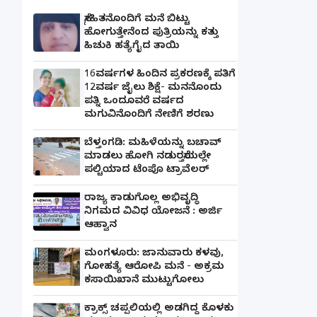
ಸ್ನೇಹಿತನೊಂದಿಗೆ ಮನೆ ಬಿಟ್ಟು
ಹೋಗುತ್ತೇನೆಂದ ಪುತ್ರಿಯನ್ನು ಕತ್ತು
ಹಿಚುಕಿ ಹತ್ಯೆಗೈದ ತಾಯಿ
16ವರ್ಷಗಳ ಹಿಂದಿನ ಪ್ರಕರಣಕ್ಕೆ ಪತಿಗೆ
12ವರ್ಷ ಜೈಲು ಶಿಕ್ಷೆ- ಮನನೊಂದು
ಪತ್ನಿ ಒಂದೂವರೆ ವರ್ಷದ
ಮಗುವಿನೊಂದಿಗೆ ನೇಣಿಗೆ ಶರಣು
ಬೆಳ್ತಂಗಡಿ: ಮಹಿಳೆಯನ್ನು ಬಚಾವ್
ಮಾಡಲು ಹೋಗಿ ನಡುರಸ್ತೆಯಲ್ಲೇ
ಪಲ್ಟಿಯಾದ ಟೆಂಪೊ ಟ್ರಾವೆಲರ್
ರಾಜ್ಯ ಕಾಡುಗೊಲ್ಲ ಅಭಿವೃದ್ಧಿ
ನಿಗಮದ ವಿವಿಧ ಯೋಜನೆ : ಅರ್ಜಿ
ಆಹ್ವಾನ
ಮಂಗಳೂರು: ಜಾನುವಾರು ಕಳವು,
ಗೋಹತ್ಯೆ ಆರೋಪಿ ಮನೆ - ಅಕ್ರಮ
ಕಸಾಯಿಖಾನೆ ಮುಟ್ಟುಗೋಲು
ಕ್ರಾಕ್ಸ್ ಚಪ್ಪಲಿಯಲ್ಲಿ ಅಡಗಿದ್ದ ಕೊಳಕು