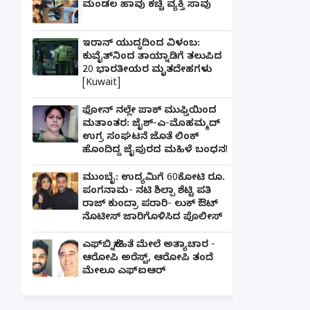
ಮಂಡಲ ಹಾವು ಕಚ್ಚಿ ವ್ಯಕ್ತಿ ಸಾವು
ಇರಾನ್ ಯುದ್ಧದಿಂದ ವಿಳಂಬ:
ಕುವೈತ್‌ನಿಂದ ತಾಯ್ನಾಡಿಗೆ ತಲುಪಿದ
20 ಭಾರತೀಯರ ಮೃತದೇಹಗಳು
[Kuwait]
ಫೋನ್ ನಲ್ಲೇ ಪಾಕ್ ಮುಫ್ತಿಯಿಂದ
ಮತಾಂತರ: ಜೈಶ್-ಎ-ಮೊಹಮ್ಮದ್
ಉಗ್ರ ಸಂಘಟನೆ ಜೊತೆ ಲಿಂಕ್
ಹೊಂದಿದ್ದ ಜೈಪುರದ ಮಹಿಳೆ ಬಂಧನ!
ಮುಂಬೈ: ಉದ್ಯಮಿಗೆ 60ಕೋಟಿ ರೂ.
ಪಂಗನಾಮ- ನಟಿ ಶಿಲ್ಪಾ ಶೆಟ್ಟಿ ಪತಿ
ರಾಜ್ ಕುಂದ್ರಾ ಪರಾರಿ- ಲುಕ್ ಔಟ್
ನೊಟೀಸ್ ಜಾರಿಗೊಳಿಸಿದ ಪೊಲೀಸ್
ಎಫ್‌ಬಿ ಸ್ನೇಹಿತೆ ಮೇಲೆ ಅತ್ಯಾಚಾರ -
ಆರೋಪಿ ಅರೆಸ್ಟ್, ಆರೋಪಿ ತಂದೆ
ಮೇಲೂ ಎಫ್ಐಆರ್