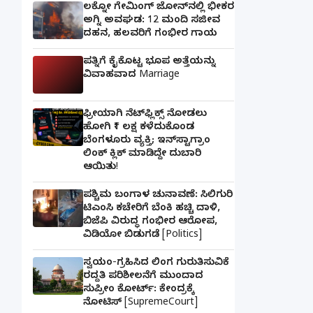
ಲಕ್ನೋ ಗೇಮಿಂಗ್ ಜೋನ್‌ನಲ್ಲಿ ಭೀಕರ
ಅಗ್ನಿ ಅವಘಡ: 12 ಮಂದಿ ಸಜೀವ
ದಹನ, ಹಲವರಿಗೆ ಗಂಭೀರ ಗಾಯ
ಪತ್ನಿಗೆ ಕೈಕೊಟ್ಟ ಭೂಪ ಅತ್ತೆಯನ್ನು
ವಿವಾಹವಾದ Marriage
ಫ್ರೀಯಾಗಿ ನೆಟ್‌ಫ್ಲಿಕ್ಸ್ ನೋಡಲು
ಹೋಗಿ ₹1 ಲಕ್ಷ ಕಳೆದುಕೊಂಡ
ಬೆಂಗಳೂರು ವ್ಯಕ್ತಿ; ಇನ್‌ಸ್ಟಾಗ್ರಾಂ
ಲಿಂಕ್ ಕ್ಲಿಕ್ ಮಾಡಿದ್ದೇ ದುಬಾರಿ
ಆಯಿತು!
ಪಶ್ಚಿಮ ಬಂಗಾಳ ಚುನಾವಣೆ: ಸಿಲಿಗುರಿ
ಟಿಎಂಸಿ ಕಚೇರಿಗೆ ಬೆಂಕಿ ಹಚ್ಚಿ ದಾಳಿ,
ಬಿಜೆಪಿ ವಿರುದ್ಧ ಗಂಭೀರ ಆರೋಪ,
ವಿಡಿಯೋ ಬಿಡುಗಡೆ [Politics]
ಸ್ವಯಂ-ಗ್ರಹಿಸಿದ ಲಿಂಗ ಗುರುತಿಸುವಿಕೆ
ರದ್ದತಿ ಪರಿಶೀಲನೆಗೆ ಮುಂದಾದ
ಸುಪ್ರೀಂ ಕೋರ್ಟ್: ಕೇಂದ್ರಕ್ಕೆ
ನೋಟಿಸ್ [SupremeCourt]