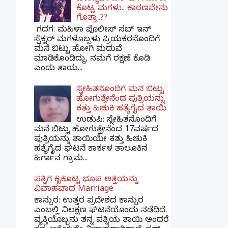
ಕೊಟ್ಟ ಮಗಳು.. ಕಾರಣವೇನು
ಗೊತ್ತಾ..??
ಗದಗ​: ಮಹಿಳಾ ಪೊಲೀಸ್​ ಸಬ್ ​ಇನ್​
ಸ್ಪೆಕ್ಟರ್​ ಮಗಳೊಬ್ಬಳು ಪ್ರಿಯಕರನೊಂದಿಗೆ
ಮನೆ ಬಿಟ್ಟು ಹೋಗಿ ಮದುವೆ
ಮಾಡಿಕೊಂಡಿದ್ದು, ನಮಗೆ ರಕ್ಷಣೆ ಕೊಡಿ
ಎಂದು ತಾಯ...
ಸ್ನೇಹಿತನೊಂದಿಗೆ ಮನೆ ಬಿಟ್ಟು
ಹೋಗುತ್ತೇನೆಂದ ಪುತ್ರಿಯನ್ನು
ಕತ್ತು ಹಿಚುಕಿ ಹತ್ಯೆಗೈದ ತಾಯಿ
ಉಡುಪಿ: ಸ್ನೇಹಿತನೊಂದಿಗೆ
ಮನೆ ಬಿಟ್ಟು ಹೋಗುತ್ತೇನೆಂದ 17ವರ್ಷದ
ಪುತ್ರಿಯನ್ನು ತಾಯಿಯೇ ಕತ್ತು ಹಿಚುಕಿ
ಹತ್ಯೆಗೈದ ಘಟನೆ ಕಾರ್ಕಳ ತಾಲೂಕಿನ
ಹಿರ್ಗಾನ ಗ್ರಾಮ...
ಪತ್ನಿಗೆ ಕೈಕೊಟ್ಟ ಭೂಪ ಅತ್ತೆಯನ್ನು
ವಿವಾಹವಾದ Marriage
ಕಾನ್ಪುರ: ಉತ್ತರ ಪ್ರದೇಶದ ಕಾನ್ಪುರ
ಎಂಬಲ್ಲಿ ವಿಲಕ್ಷಣ ಘಟನೆಯೊಂದು ನಡೆದಿದೆ.
ವ್ಯಕ್ತಿಯೊಬ್ಬನು ತನ್ನ ಪತ್ನಿಯ ತಾಯಿ ಅಂದರೆ