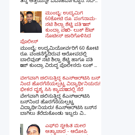
ತನ್ನ ಅತ್ತೆಯನ್ನೇ ವಿವಾಹವಾಗಿದ್ದಾನೆ. ಸದ್...
ಮುಂಬೈ: ಉದ್ಯಮಿಗೆ
60ಕೋಟಿ ರೂ. ಪಂಗನಾಮ-
ನಟಿ ಶಿಲ್ಪಾ ಶೆಟ್ಟಿ ಪತಿ ರಾಜ್
ಕುಂದ್ರಾ ಪರಾರಿ- ಲುಕ್ ಔಟ್
ನೊಟೀಸ್ ಜಾರಿಗೊಳಿಸಿದ
ಪೊಲೀಸ್
ಮುಂಬೈ: ಉದ್ಯಮಿಯೋರ್ವರಿಗೆ 60 ಕೋಟಿ
ರೂ. ವಂಚನೆಗೈದಿರುವ ಆರೋಪದಲ್ಲಿ
ಬಾಲಿವುಡ್ ನಟಿ ಶಿಲ್ಪಾ ಶೆಟ್ಟಿ ಹಾಗೂ ಪತಿ
ರಾಜ್ ಕುಂದ್ರಾ ವಿರುದ್ಧ ಪೊಲೀಸರು ಲುಕ್ ...
ವೇಗವಾಗಿ ಚಲಿಸುತ್ತಿದ್ದ ಕೆಎಸ್​ಆರ್​ಟಿಸಿ ಬಸ್​
ನಿಂದ ಹೊರಗೆಸೆಯಲ್ಪಟ್ಟ ವಿದ್ಯಾರ್ಥಿನಿಯರು!
ಭೀಕರ ದೃಶ್ಯ ಸಿಸಿ ಕ್ಯಾಮರಾದಲ್ಲಿ ಸೆರೆ
ವೇಗವಾಗಿ ಚಲಿಸುತ್ತಿದ್ದ ಕೆಎಸ್‌ಆರ್‌ಟಿಸಿ
ಬಸ್‌ನಿಂದ ಹೊರಗೆಸೆಯಲ್ಪಟ್ಟ
ವಿದ್ಯಾರ್ಥಿನಿಯರು! ಕೆಎಸ್‌ಆರ್‌ಟಿಸಿ ಬಸ್‌ನ
ಬಾಗಿಲು ತೆರೆದುಕೊಂಡು ಇಬ್ಬರು ವಿ...
ಎಫ್‌ಬಿ ಸ್ನೇಹಿತೆ ಮೇಲೆ
ಅತ್ಯಾಚಾರ - ಆರೋಪಿ