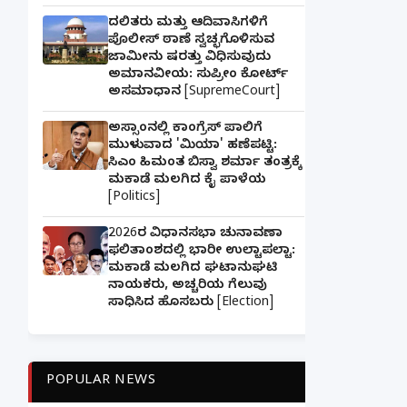
ದಲಿತರು ಮತ್ತು ಆದಿವಾಸಿಗಳಿಗೆ
ಪೊಲೀಸ್ ಠಾಣೆ ಸ್ವಚ್ಛಗೊಳಿಸುವ
ಜಾಮೀನು ಷರತ್ತು ವಿಧಿಸುವುದು
ಅಮಾನವೀಯ: ಸುಪ್ರೀಂ ಕೋರ್ಟ್
ಅಸಮಾಧಾನ [SupremeCourt]
ಅಸ್ಸಾಂನಲ್ಲಿ ಕಾಂಗ್ರೆಸ್ ಪಾಲಿಗೆ
ಮುಳುವಾದ 'ಮಿಯಾ' ಹಣೆಪಟ್ಟಿ:
ಸಿಎಂ ಹಿಮಂತ ಬಿಸ್ವಾ ಶರ್ಮಾ ತಂತ್ರಕ್ಕೆ
ಮಕಾಡೆ ಮಲಗಿದ ಕೈ ಪಾಳೆಯ
[Politics]
2026ರ ವಿಧಾನಸಭಾ ಚುನಾವಣಾ
ಫಲಿತಾಂಶದಲ್ಲಿ ಭಾರೀ ಉಲ್ಟಾಪಲ್ಟಾ:
ಮಕಾಡೆ ಮಲಗಿದ ಘಟಾನುಘಟಿ
ನಾಯಕರು, ಅಚ್ಚರಿಯ ಗೆಲುವು
ಸಾಧಿಸಿದ ಹೊಸಬರು [Election]
POPULAR NEWS