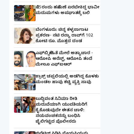
ಸೆ.25ರಂದು ಹಸೆಮಣೆ ಏರಬೇಕಿದ್ದ ಭಾವೀ
ಮದುಮಗಳು ಅಪಘಾತಕ್ಕೆ ಬಲಿ
ಬೆಂಗಳೂರು: ಚಿನ್ನ ಕಳ್ಳಸಾಗಾಟ
ಪ್ರಕರಣ- ನಟಿ ರನ್ಯಾ ರಾವ್‌ಗೆ 102
ಕೋಟಿ ರೂ. ಮೊತ್ತದ ದಂಡ
ಎಫ್‌ಬಿ ಸ್ನೇಹಿತೆ ಮೇಲೆ ಅತ್ಯಾಚಾರ -
ಆರೋಪಿ ಅರೆಸ್ಟ್, ಆರೋಪಿ ತಂದೆ
ಮೇಲೂ ಎಫ್ಐಆರ್
ಕ್ರಾಕ್ಸ್ ಚಪ್ಪಲಿಯಲ್ಲಿ ಅಡಗಿದ್ದ ಕೊಳಕು
ಮಂಡಲ ಹಾವು ಕಚ್ಚಿ ವ್ಯಕ್ತಿ ಸಾವು
ಬುದ್ಧಿವಂತ ಸಿನಿಮಾ ರೀತಿ
ಮದುವೆಯಾಗಿ ಯುವತಿಯರಿಗೆ
ಕೈಕೊಡುವುದೇ ಈತನ ಚಾಳಿ:
ನಯವಂಚಕನನ್ನು ಬಂಧಿಸಿ
ಜೈಲಿಗಟ್ಟಿದ ಪೊಲೀಸರು