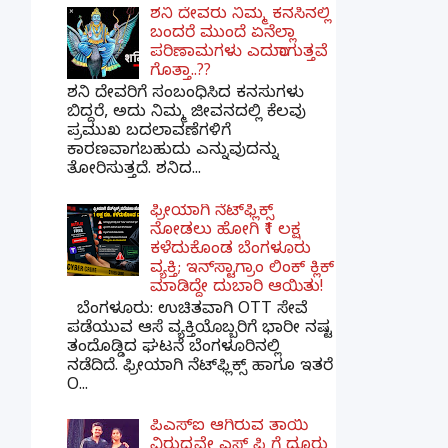
ಶನಿ ದೇವರು ನಿಮ್ಮ ಕನಸಿನಲ್ಲಿ
ಬಂದರೆ ಮುಂದೆ ಏನೆಲ್ಲಾ
ಪರಿಣಾಮಗಳು ಎದುರಾಗುತ್ತವೆ
ಗೊತ್ತಾ..??
ಶನಿ ದೇವರಿಗೆ ಸಂಬಂಧಿಸಿದ ಕನಸುಗಳು
ಬಿದ್ದರೆ, ಅದು ನಿಮ್ಮ ಜೀವನದಲ್ಲಿ ಕೆಲವು
ಪ್ರಮುಖ ಬದಲಾವಣೆಗಳಿಗೆ
ಕಾರಣವಾಗಬಹುದು ಎನ್ನುವುದನ್ನು
ತೋರಿಸುತ್ತದೆ. ಶನಿದ...
ಫ್ರೀಯಾಗಿ ನೆಟ್‌ಫ್ಲಿಕ್ಸ್
ನೋಡಲು ಹೋಗಿ ₹1 ಲಕ್ಷ
ಕಳೆದುಕೊಂಡ ಬೆಂಗಳೂರು
ವ್ಯಕ್ತಿ; ಇನ್‌ಸ್ಟಾಗ್ರಾಂ ಲಿಂಕ್ ಕ್ಲಿಕ್
ಮಾಡಿದ್ದೇ ದುಬಾರಿ ಆಯಿತು!
ಬೆಂಗಳೂರು: ಉಚಿತವಾಗಿ OTT ಸೇವೆ
ಪಡೆಯುವ ಆಸೆ ವ್ಯಕ್ತಿಯೊಬ್ಬರಿಗೆ ಭಾರೀ ನಷ್ಟ
ತಂದೊಡ್ಡಿದ ಘಟನೆ ಬೆಂಗಳೂರಿನಲ್ಲಿ
ನಡೆದಿದೆ. ಫ್ರೀಯಾಗಿ ನೆಟ್‌ಫ್ಲಿಕ್ಸ್ ಹಾಗೂ ಇತರೆ
O...
ಪಿಎಸ್​ಐ ಆಗಿರುವ ತಾಯಿ
ವಿರುದ್ಧವೇ ಎಸ್ ಪಿ ಗೆ ದೂರು