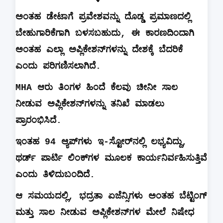
ಅಂತಹ
ಡೇಟಾಗೆ
ಪ್ರವೇಶವನ್ನು
ದೊಡ್ಡ
ಪ್ರಮಾಣದಲ್ಲಿ
ಬೇಹುಗಾರಿಕೆಗಾಗಿ
ಬಳಸಬಹುದು
,
ಈ
ಕಾರಣದಿಂದಾಗಿ
ಅಂತಹ
ಎಲ್ಲಾ
ಅಪ್ಲಿಕೇಶನ್‌ಗಳನ್ನು
ದೇಶಕ್ಕೆ
ಬೆದರಿಕೆ
ಎಂದು
ಪರಿಗಣಿಸಲಾಗಿದೆ
.
MHA
ಆರು
ತಿಂಗಳ
ಹಿಂದೆ
ಕೆಲವು
ಚೀನೀ
ಸಾಲ
ನೀಡುವ
ಅಪ್ಲಿಕೇಶನ್‌ಗಳನ್ನು
ತನಿಖೆ
ಮಾಡಲು
ಪ್ರಾರಂಭಿಸಿದೆ
.
ಇಂತಹ
94
ಆ್ಯಪ್‌ಗಳು
ಇ
-
ಸ್ಟೋರ್‌ನಲ್ಲಿ
ಲಭ್ಯವಿದ್ದು
,
ಥರ್ಡ್
ಪಾರ್ಟಿ
ಲಿಂಕ್‌ಗಳ
ಮೂಲಕ
ಕಾರ್ಯನಿರ್ವಹಿಸುತ್ತಿವೆ
ಎಂದು
ತಿಳಿದುಬಂದಿದೆ
.
ಆ
ಸಮಯದಲ್ಲಿ
,
ಭದ್ರತಾ
ಏಜೆನ್ಸಿಗಳು
ಅಂತಹ
ಬೆಟ್ಟಿಂಗ್
ಮತ್ತು
ಸಾಲ
ನೀಡುವ
ಅಪ್ಲಿಕೇಶನ್‌ಗಳ
ಮೇಲೆ
ನಿಷೇಧ