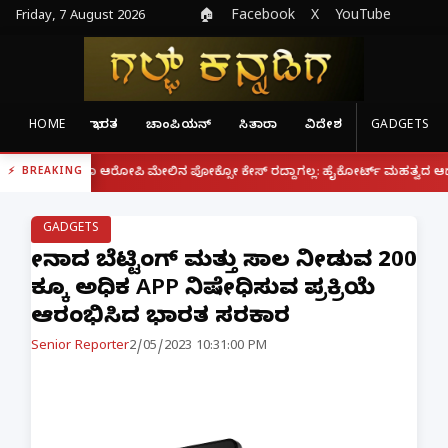
Friday, 7 August 2026
🏠
Facebook
X
YouTube
HOME
ಭಾರತ
ಚಾಂಪಿಯನ್
ಸಿತಾರಾ
ವಿದೇಶ
GADGETS
|
ರೂ ಆರೋಪಿ ಮೇಲಿನ ಪೋಕ್ಸೋ ಕೇಸ್ ರದ್ದಾಗಲ್ಲ: ಹೈಕೋರ್ಟ್ ಮಹತ್ವದ ಆದೇಶ
ಫೋನ್ 
BREAKING
GADGETS
ಚೀನಾದ ಬೆಟ್ಟಿಂಗ್ ಮತ್ತು ಸಾಲ ನೀಡುವ 200
ಕ್ಕೂ ಅಧಿಕ APP ನಿಷೇಧಿಸುವ ಪ್ರಕ್ರಿಯೆ
ಆರಂಭಿಸಿದ ಭಾರತ ಸರಕಾರ
Senior Reporter
2/05/2023 10:31:00 PM