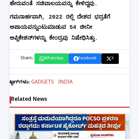
ಹೇರುವಂತೆ
ಸಚಿವಾಲಯವನ್ನು
ಕೇಳಿದ್ದವು
.
ಗಮನಾರ್ಹವಾಗಿ
, 2022
ರಲ್ಲಿ
ದೇಶದ
ಭದ್ರತೆಗೆ
ಅಪಾಯವನ್ನುಂಟುಮಾಡುವ
54
ಚೀನೀ
ಅಪ್ಲಿಕೇಶನ್‌ಗಳನ್ನು
ಕೇಂದ್ರವು
ನಿಷೇಧಿಸಿತ್ತು
.
Share:
WhatsApp
Facebook
X
ಟ್ಯಾಗ್‌ಗಳು:
GADGETS
INDIA
Related News