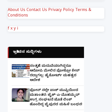
About Us
Contact Us
Privacy Policy
Terms &
Conditions
f
x
y
i
ಇತ್ತೀಚಿನ ಸುದ್ದಿಗಳು
ಸಂತ್ರಸ್ತೆಗೆ ಮದುವೆಯಾಗಿದ್ದರೂ
ಆರೋಪಿ ಮೇಲಿನ ಪೋಕ್ಸೋ ಕೇಸ್
ರದ್ದಾಗಲ್ಲ: ಹೈಕೋರ್ಟ್ ಮಹತ್ವದ
ಆದೇಶ
ಫೋನ್ ನಲ್ಲೇ ಪಾಕ್ ಮುಫ್ತಿಯಿಂದ
ಮತಾಂತರ: ಜೈಶ್-ಎ-ಮೊಹಮ್ಮದ್
ಉಗ್ರ ಸಂಘಟನೆ ಜೊತೆ ಲಿಂಕ್
ಹೊಂದಿದ್ದ ಜೈಪುರದ ಮಹಿಳೆ ಬಂಧನ!