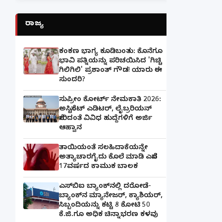
ರಾಜ್ಯ
ಕಂಕಣ ಭಾಗ್ಯ ಕೂಡಿಬಂತು: ಕೊನೆಗೂ
ಭಾವಿ ಪತ್ನಿಯನ್ನು ಪರಿಚಯಿಸಿದ 'ಗಿಚ್ಚಿ
ಗಿಲಿಗಿಲಿ' ಪ್ರಶಾಂತ್ ಗೌಡ! ಯಾರು ಈ
ಸುಂದರಿ?
ಸುಪ್ರೀಂ ಕೋರ್ಟ್ ನೇಮಕಾತಿ 2026:
ಅಸಿಸ್ಟೆಂಟ್ ಎಡಿಟರ್, ಲೈಬ್ರರಿಯನ್
ಸೇರಿದಂತೆ ವಿವಿಧ ಹುದ್ದೆಗಳಿಗೆ ಅರ್ಜಿ
ಆಹ್ವಾನ
ತಾಯಿಯಂತೆ ಸಲಹಿದಾಕೆಯನ್ನೇ
ಅತ್ಯಾಚಾರಗೈದು ಕೊಲೆ ಮಾಡಿ ಎಸೆದ
17ವರ್ಷದ ಕಾಮುಕ ಬಾಲಕ
ಎಸ್‌ಬಿಐ ಬ್ಯಾಂಕ್‌ನಲ್ಲಿ‌ ದರೋಡೆ-
ಬ್ಯಾಂಕ್​ನ ಮ್ಯಾನೇಜರ್‌, ಕ್ಯಾಶಿಯರ್‌,
ಸಿಬ್ಬಂದಿಯನ್ನು ಕಟ್ಟಿ 8 ಕೋಟಿ 50
ಕೆ.ಜಿ.ಗೂ ಅಧಿಕ ಚಿನ್ನಾಭರಣ ಕಳವು