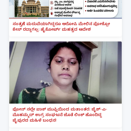
ಸಂತ್ರಸ್ತೆಗೆ ಮದುವೆಯಾಗಿದ್ದರೂ ಆರೋಪಿ ಮೇಲಿನ ಪೋಕ್ಸೋ
ಕೇಸ್ ರದ್ದಾಗಲ್ಲ: ಹೈಕೋರ್ಟ್ ಮಹತ್ವದ ಆದೇಶ
ಫೋನ್ ನಲ್ಲೇ ಪಾಕ್ ಮುಫ್ತಿಯಿಂದ ಮತಾಂತರ: ಜೈಶ್-ಎ-
ಮೊಹಮ್ಮದ್ ಉಗ್ರ ಸಂಘಟನೆ ಜೊತೆ ಲಿಂಕ್ ಹೊಂದಿದ್ದ
ಜೈಪುರದ ಮಹಿಳೆ ಬಂಧನ!