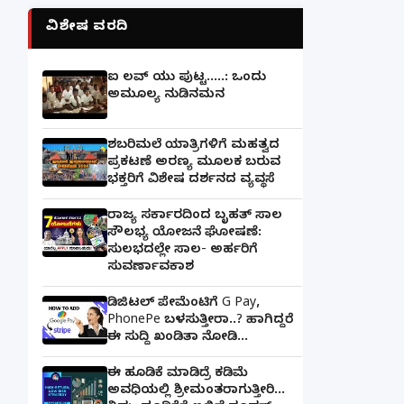
ವಿಶೇಷ ವರದಿ
ಐ ಲವ್ ಯು ಪುಟ್ಟ.....: ಒಂದು
ಅಮೂಲ್ಯ ನುಡಿನಮನ
ಶಬರಿಮಲೆ ಯಾತ್ರಿಗಳಿಗೆ ಮಹತ್ವದ
ಪ್ರಕಟಣೆ ಅರಣ್ಯ ಮೂಲಕ ಬರುವ
ಭಕ್ತರಿಗೆ ವಿಶೇಷ ದರ್ಶನದ ವ್ಯವಸ್ಥೆ
ರಾಜ್ಯ ಸರ್ಕಾರದಿಂದ ಬೃಹತ್ ಸಾಲ
ಸೌಲಭ್ಯ ಯೋಜನೆ ಘೋಷಣೆ:
ಸುಲಭದಲ್ಲೇ ಸಾಲ- ಅರ್ಹರಿಗೆ
ಸುವರ್ಣಾವಕಾಶ
ಡಿಜಿಟಲ್ ಪೇಮೆಂಟಿಗೆ G Pay,
PhonePe ಬಳಸುತ್ತೀರಾ..? ಹಾಗಿದ್ದರೆ
ಈ ಸುದ್ದಿ ಖಂಡಿತಾ ನೋಡಿ...
ಈ ಹೂಡಿಕೆ ಮಾಡಿದ್ರೆ ಕಡಿಮೆ
ಅವಧಿಯಲ್ಲಿ ಶ್ರೀಮಂತರಾಗುತ್ತೀರಿ...