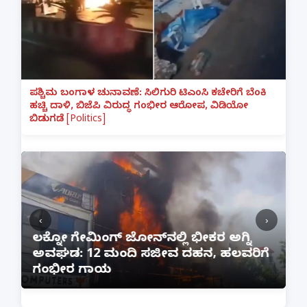
ಪಶ್ಚಿಮ ಬಂಗಾಳ ಚುನಾವಣೆ: ಸಿಲಿಗುರಿ ಟಿಎಂಸಿ ಕಚೇರಿಗೆ ಬೆಂಕಿ
ಹಚ್ಚಿ ದಾಳಿ, ಬಿಜೆಪಿ ವಿರುದ್ಧ ಗಂಭೀರ ಆರೋಪ, ವಿಡಿಯೋ
ಬಿಡುಗಡೆ [Politics]
‹
›
:
ಲಕ್ನೋ ಗೇಮಿಂಗ್ ಜೋನ್‌ನಲ್ಲಿ ಭೀಕರ ಅಗ್ನಿ
ಅವಘಡ: 12 ಮಂದಿ ಸಜೀವ ದಹನ, ಹಲವರಿಗೆ
ಪ
ಗಂಭೀರ ಗಾಯ
M