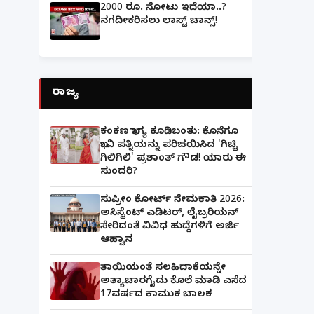
2000 ರೂ. ನೋಟು ಇದೆಯಾ..?
ನಗದೀಕರಿಸಲು ಲಾಸ್ಟ್‌ ಚಾನ್ಸ್‌!
ರಾಜ್ಯ
ಕಂಕಣ ಭಾಗ್ಯ ಕೂಡಿಬಂತು: ಕೊನೆಗೂ
ಭಾವಿ ಪತ್ನಿಯನ್ನು ಪರಿಚಯಿಸಿದ 'ಗಿಚ್ಚಿ
ಗಿಲಿಗಿಲಿ' ಪ್ರಶಾಂತ್ ಗೌಡ! ಯಾರು ಈ
ಸುಂದರಿ?
ಸುಪ್ರೀಂ ಕೋರ್ಟ್ ನೇಮಕಾತಿ 2026:
ಅಸಿಸ್ಟೆಂಟ್ ಎಡಿಟರ್, ಲೈಬ್ರರಿಯನ್
ಸೇರಿದಂತೆ ವಿವಿಧ ಹುದ್ದೆಗಳಿಗೆ ಅರ್ಜಿ
ಆಹ್ವಾನ
ತಾಯಿಯಂತೆ ಸಲಹಿದಾಕೆಯನ್ನೇ
ಅತ್ಯಾಚಾರಗೈದು ಕೊಲೆ ಮಾಡಿ ಎಸೆದ
17ವರ್ಷದ ಕಾಮುಕ ಬಾಲಕ