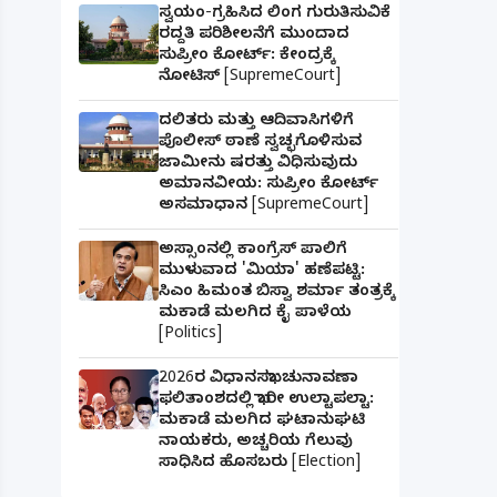
ಸ್ವಯಂ-ಗ್ರಹಿಸಿದ ಲಿಂಗ ಗುರುತಿಸುವಿಕೆ
ರದ್ದತಿ ಪರಿಶೀಲನೆಗೆ ಮುಂದಾದ
ಸುಪ್ರೀಂ ಕೋರ್ಟ್: ಕೇಂದ್ರಕ್ಕೆ
ನೋಟಿಸ್ [SupremeCourt]
ದಲಿತರು ಮತ್ತು ಆದಿವಾಸಿಗಳಿಗೆ
ಪೊಲೀಸ್ ಠಾಣೆ ಸ್ವಚ್ಛಗೊಳಿಸುವ
ಜಾಮೀನು ಷರತ್ತು ವಿಧಿಸುವುದು
ಅಮಾನವೀಯ: ಸುಪ್ರೀಂ ಕೋರ್ಟ್
ಅಸಮಾಧಾನ [SupremeCourt]
ಅಸ್ಸಾಂನಲ್ಲಿ ಕಾಂಗ್ರೆಸ್ ಪಾಲಿಗೆ
ಮುಳುವಾದ 'ಮಿಯಾ' ಹಣೆಪಟ್ಟಿ:
ಸಿಎಂ ಹಿಮಂತ ಬಿಸ್ವಾ ಶರ್ಮಾ ತಂತ್ರಕ್ಕೆ
ಮಕಾಡೆ ಮಲಗಿದ ಕೈ ಪಾಳೆಯ
[Politics]
2026ರ ವಿಧಾನಸಭಾ ಚುನಾವಣಾ
ಫಲಿತಾಂಶದಲ್ಲಿ ಭಾರೀ ಉಲ್ಟಾಪಲ್ಟಾ:
ಮಕಾಡೆ ಮಲಗಿದ ಘಟಾನುಘಟಿ
ನಾಯಕರು, ಅಚ್ಚರಿಯ ಗೆಲುವು
ಸಾಧಿಸಿದ ಹೊಸಬರು [Election]