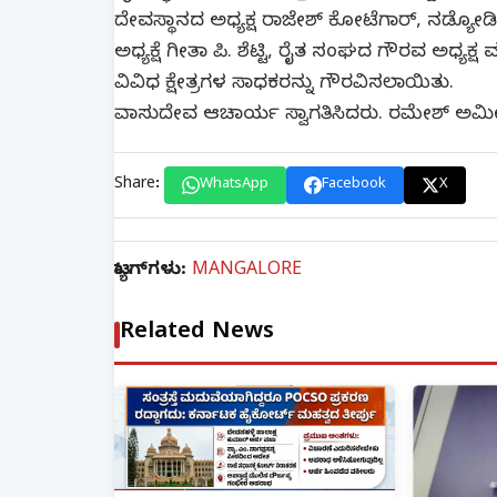
ದೇವಸ್ಥಾನದ ಅಧ್ಯಕ್ಷ ರಾಜೇಶ್ ಕೋಟೆಗಾರ್, ನಡ್
ಅಧ್ಯಕ್ಷೆ ಗೀತಾ ಪಿ. ಶೆಟ್ಟಿ, ರೈತ ಸಂಘದ ಗೌರವ ಅಧ್ಯಕ್
ವಿವಿಧ ಕ್ಷೇತ್ರಗಳ ಸಾಧಕರನ್ನು ಗೌರವಿಸಲಾಯಿತು.
ವಾಸುದೇವ ಆಚಾರ್ಯ ಸ್ವಾಗತಿಸಿದರು. ರಮೇಶ್ ಅಮೀನ್ 
Share:
WhatsApp
Facebook
X
ಟ್ಯಾಗ್‌ಗಳು:
MANGALORE
Related News