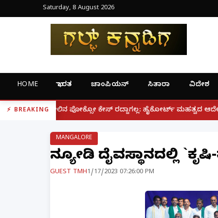
Saturday, 8 August 2026
HOME
ಭಾರತ
ಚಾಂಪಿಯನ್
ಸಿತಾರಾ
ವಿದೇಶ
|
್ಸೋ ಕೇಸ್ ರದ್ದಾಗಲ್ಲ: ಹೈಕೋರ್ಟ್ ಮಹತ್ವದ ಆದೇಶ
ಫೋನ್ ನಲ್
BREAKING
MANGALORE
ನಡ್ಯೋಡಿ ದೈವಸ್ಥಾನದಲ್ಲಿ `ಕೃಷ
GUEST TMH
1/17/2023 07:26:00 PM