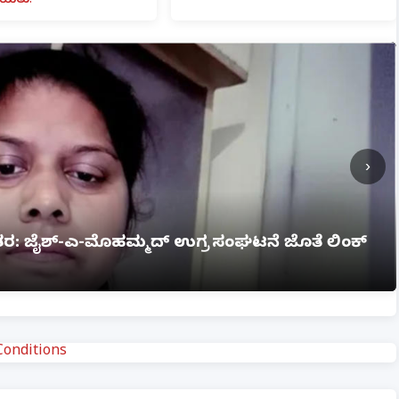
ಯಿತು!
›
ಗ್ನಿ ಅವಘಡ: 12 ಮಂದಿ ಸಜೀವ ದಹನ, ಹಲವರಿಗೆ ಗಂಭೀರ
onditions