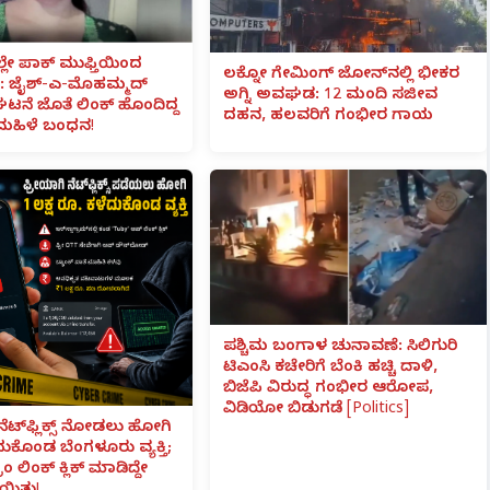
ಲೇ ಪಾಕ್ ಮುಫ್ತಿಯಿಂದ
ಲಕ್ನೋ ಗೇಮಿಂಗ್ ಜೋನ್‌ನಲ್ಲಿ ಭೀಕರ
 ಜೈಶ್-ಎ-ಮೊಹಮ್ಮದ್
ಅಗ್ನಿ ಅವಘಡ: 12 ಮಂದಿ ಸಜೀವ
ಟನೆ ಜೊತೆ ಲಿಂಕ್ ಹೊಂದಿದ್ದ
ದಹನ, ಹಲವರಿಗೆ ಗಂಭೀರ ಗಾಯ
ಮಹಿಳೆ ಬಂಧನ!
ಪಶ್ಚಿಮ ಬಂಗಾಳ ಚುನಾವಣೆ: ಸಿಲಿಗುರಿ
ಟಿಎಂಸಿ ಕಚೇರಿಗೆ ಬೆಂಕಿ ಹಚ್ಚಿ ದಾಳಿ,
ಬಿಜೆಪಿ ವಿರುದ್ಧ ಗಂಭೀರ ಆರೋಪ,
ವಿಡಿಯೋ ಬಿಡುಗಡೆ [Politics]
ನೆಟ್‌ಫ್ಲಿಕ್ಸ್ ನೋಡಲು ಹೋಗಿ
ೆದುಕೊಂಡ ಬೆಂಗಳೂರು ವ್ಯಕ್ತಿ;
ಾಂ ಲಿಂಕ್ ಕ್ಲಿಕ್ ಮಾಡಿದ್ದೇ