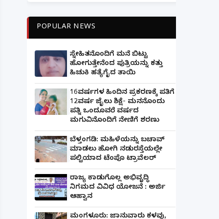
POPULAR NEWS
ಸ್ನೇಹಿತನೊಂದಿಗೆ ಮನೆ ಬಿಟ್ಟು
ಹೋಗುತ್ತೇನೆಂದ ಪುತ್ರಿಯನ್ನು ಕತ್ತು
ಹಿಚುಕಿ ಹತ್ಯೆಗೈದ ತಾಯಿ
16ವರ್ಷಗಳ ಹಿಂದಿನ ಪ್ರಕರಣಕ್ಕೆ ಪತಿಗೆ
12ವರ್ಷ ಜೈಲು ಶಿಕ್ಷೆ- ಮನನೊಂದು
ಪತ್ನಿ ಒಂದೂವರೆ ವರ್ಷದ
ಮಗುವಿನೊಂದಿಗೆ ನೇಣಿಗೆ ಶರಣು
ಬೆಳ್ತಂಗಡಿ: ಮಹಿಳೆಯನ್ನು ಬಚಾವ್
ಮಾಡಲು ಹೋಗಿ ನಡುರಸ್ತೆಯಲ್ಲೇ
ಪಲ್ಟಿಯಾದ ಟೆಂಪೊ ಟ್ರಾವೆಲರ್
ರಾಜ್ಯ ಕಾಡುಗೊಲ್ಲ ಅಭಿವೃದ್ಧಿ
ನಿಗಮದ ವಿವಿಧ ಯೋಜನೆ : ಅರ್ಜಿ
ಆಹ್ವಾನ
ಮಂಗಳೂರು: ಜಾನುವಾರು ಕಳವು,