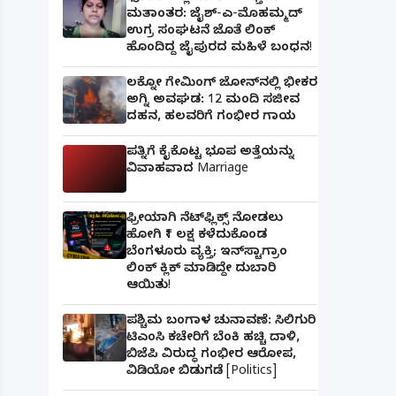
ಮತಾಂತರ: ಜೈಶ್-ಎ-ಮೊಹಮ್ಮದ್
ಉಗ್ರ ಸಂಘಟನೆ ಜೊತೆ ಲಿಂಕ್
ಹೊಂದಿದ್ದ ಜೈಪುರದ ಮಹಿಳೆ ಬಂಧನ!
ಲಕ್ನೋ ಗೇಮಿಂಗ್ ಜೋನ್‌ನಲ್ಲಿ ಭೀಕರ
ಅಗ್ನಿ ಅವಘಡ: 12 ಮಂದಿ ಸಜೀವ
ದಹನ, ಹಲವರಿಗೆ ಗಂಭೀರ ಗಾಯ
ಪತ್ನಿಗೆ ಕೈಕೊಟ್ಟ ಭೂಪ ಅತ್ತೆಯನ್ನು
ವಿವಾಹವಾದ Marriage
ಫ್ರೀಯಾಗಿ ನೆಟ್‌ಫ್ಲಿಕ್ಸ್ ನೋಡಲು
ಹೋಗಿ ₹1 ಲಕ್ಷ ಕಳೆದುಕೊಂಡ
ಬೆಂಗಳೂರು ವ್ಯಕ್ತಿ; ಇನ್‌ಸ್ಟಾಗ್ರಾಂ
ಲಿಂಕ್ ಕ್ಲಿಕ್ ಮಾಡಿದ್ದೇ ದುಬಾರಿ
ಆಯಿತು!
ಪಶ್ಚಿಮ ಬಂಗಾಳ ಚುನಾವಣೆ: ಸಿಲಿಗುರಿ
ಟಿಎಂಸಿ ಕಚೇರಿಗೆ ಬೆಂಕಿ ಹಚ್ಚಿ ದಾಳಿ,
ಬಿಜೆಪಿ ವಿರುದ್ಧ ಗಂಭೀರ ಆರೋಪ,
ವಿಡಿಯೋ ಬಿಡುಗಡೆ [Politics]