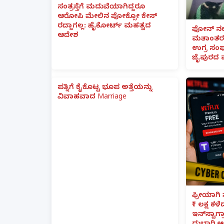
ಸಂತ್ರಸ್ತೆಗೆ ಮದುವೆಯಾಗಿದ್ದರೂ
ಆರೋಪಿ ಮೇಲಿನ ಪೋಕ್ಸೋ ಕೇಸ್
ರದ್ದಾಗಲ್ಲ: ಹೈಕೋರ್ಟ್ ಮಹತ್ವದ
ಫೋನ್ ನಲ್
ಆದೇಶ
ಮತಾಂತರ:
ಉಗ್ರ ಸಂಘ
ಜೈಪುರದ 
ಪತ್ನಿಗೆ ಕೈಕೊಟ್ಟ ಭೂಪ ಅತ್ತೆಯನ್ನು
ವಿವಾಹವಾದ Marriage
ಫ್ರೀಯಾಗಿ 
₹1 ಲಕ್ಷ ಕಳ
ಇನ್‌ಸ್ಟಾಗ್ರ