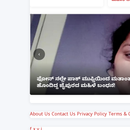
ದುಬಾರಿ ಆ
‹
ತೆ ಲಿಂಕ್
ಲಕ್ನೋ ಗೇಮಿಂಗ್ ಜೋನ್‌ನಲ್ಲಿ ಭೀಕರ ಅ
ಗಾಯ
About Us
Contact Us
Privacy Policy
Terms & C
f
x
y
i