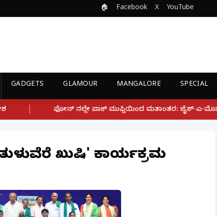
🏠
Facebook
X
YouTube
GADGETS
GLAMOUR
MANGALORE
SPECIAL
ಲೇ ಪಾಕ್ ಮುಫ್ತಿಯಿಂದ ಮತಾಂತರ: ಜೈಶ್-ಎ-ಮೊಹಮ್ಮದ್ ಉಗ್ರ ಸಂಘಟನೆ ಜೊತೆ 
ಿ-ತುಳುವೆರೆ ಖುಷಿ' ಕಾರ್ಯಕ್ರಮ