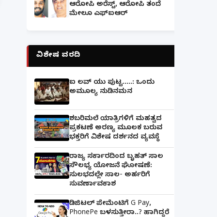
ಆರೋಪಿ ಅರೆಸ್ಟ್, ಆರೋಪಿ ತಂದೆ
ಮೇಲೂ ಎಫ್ಐಆರ್
ವಿಶೇಷ ವರದಿ
ಐ ಲವ್ ಯು ಪುಟ್ಟ.....: ಒಂದು
ಅಮೂಲ್ಯ ನುಡಿನಮನ
ಶಬರಿಮಲೆ ಯಾತ್ರಿಗಳಿಗೆ ಮಹತ್ವದ
ಪ್ರಕಟಣೆ ಅರಣ್ಯ ಮೂಲಕ ಬರುವ
ಭಕ್ತರಿಗೆ ವಿಶೇಷ ದರ್ಶನದ ವ್ಯವಸ್ಥೆ
ರಾಜ್ಯ ಸರ್ಕಾರದಿಂದ ಬೃಹತ್ ಸಾಲ
ಸೌಲಭ್ಯ ಯೋಜನೆ ಘೋಷಣೆ:
ಸುಲಭದಲ್ಲೇ ಸಾಲ- ಅರ್ಹರಿಗೆ
ಸುವರ್ಣಾವಕಾಶ
ಡಿಜಿಟಲ್ ಪೇಮೆಂಟಿಗೆ G Pay,
PhonePe ಬಳಸುತ್ತೀರಾ..? ಹಾಗಿದ್ದರೆ