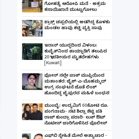
ಗೋಹತ್ಯೆ ಆರೋಪಿ ಮನೆ - ಅಕ್ರಮ
ಕಸಾಯಿಖಾನೆ ಮುಟ್ಟುಗೋಲು
ಕ್ರಾಕ್ಸ್ ಚಪ್ಪಲಿಯಲ್ಲಿ ಅಡಗಿದ್ದ ಕೊಳಕು
ಮಂಡಲ ಹಾವು ಕಚ್ಚಿ ವ್ಯಕ್ತಿ ಸಾವು
ಇರಾನ್ ಯುದ್ಧದಿಂದ ವಿಳಂಬ:
ಕುವೈತ್‌ನಿಂದ ತಾಯ್ನಾಡಿಗೆ ತಲುಪಿದ
20 ಭಾರತೀಯರ ಮೃತದೇಹಗಳು
[Kuwait]
ಫೋನ್ ನಲ್ಲೇ ಪಾಕ್ ಮುಫ್ತಿಯಿಂದ
ಮತಾಂತರ: ಜೈಶ್-ಎ-ಮೊಹಮ್ಮದ್
ಉಗ್ರ ಸಂಘಟನೆ ಜೊತೆ ಲಿಂಕ್
ಪತ್ನಿಗೆ ಕೈಕೊಟ್ಟ ಭೂಪ ಅತ್ತೆಯನ್ನು ವಿವಾಹವಾದ Marria
ಹೊಂದಿದ್ದ ಜೈಪುರದ ಮಹಿಳೆ ಬಂಧನ!
ಮುಂಬೈ: ಉದ್ಯಮಿಗೆ 60ಕೋಟಿ ರೂ.
ಪಂಗನಾಮ- ನಟಿ ಶಿಲ್ಪಾ ಶೆಟ್ಟಿ ಪತಿ
ರಾಜ್ ಕುಂದ್ರಾ ಪರಾರಿ- ಲುಕ್ ಔಟ್
ನೊಟೀಸ್ ಜಾರಿಗೊಳಿಸಿದ ಪೊಲೀಸ್
ಎಫ್‌ಬಿ ಸ್ನೇಹಿತೆ ಮೇಲೆ ಅತ್ಯಾಚಾರ -