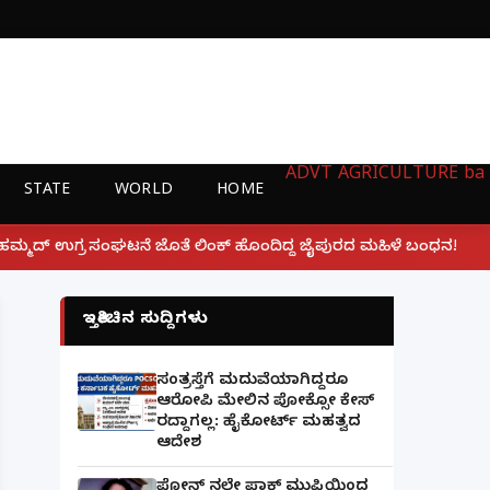
ADVT
AGRICULTURE
ba
STATE
WORLD
HOME
|
ಲಿಂಕ್ ಹೊಂದಿದ್ದ ಜೈಪುರದ ಮಹಿಳೆ ಬಂಧನ!
ಲಕ್ನೋ ಗೇಮಿಂಗ್
ಇತ್ತೀಚಿನ ಸುದ್ದಿಗಳು
ಸಂತ್ರಸ್ತೆಗೆ ಮದುವೆಯಾಗಿದ್ದರೂ
ಆರೋಪಿ ಮೇಲಿನ ಪೋಕ್ಸೋ ಕೇಸ್
ರದ್ದಾಗಲ್ಲ: ಹೈಕೋರ್ಟ್ ಮಹತ್ವದ
ಆದೇಶ
ಫೋನ್ ನಲ್ಲೇ ಪಾಕ್ ಮುಫ್ತಿಯಿಂದ