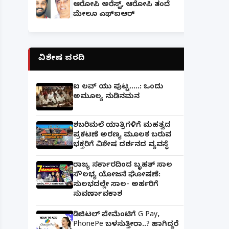
ಆರೋಪಿ ಅರೆಸ್ಟ್, ಆರೋಪಿ ತಂದೆ
ಮೇಲೂ ಎಫ್ಐಆರ್
ವಿಶೇಷ ವರದಿ
ಐ ಲವ್ ಯು ಪುಟ್ಟ.....: ಒಂದು
ಅಮೂಲ್ಯ ನುಡಿನಮನ
ಶಬರಿಮಲೆ ಯಾತ್ರಿಗಳಿಗೆ ಮಹತ್ವದ
ಪ್ರಕಟಣೆ ಅರಣ್ಯ ಮೂಲಕ ಬರುವ
ಭಕ್ತರಿಗೆ ವಿಶೇಷ ದರ್ಶನದ ವ್ಯವಸ್ಥೆ
ರಾಜ್ಯ ಸರ್ಕಾರದಿಂದ ಬೃಹತ್ ಸಾಲ
ಸೌಲಭ್ಯ ಯೋಜನೆ ಘೋಷಣೆ:
ಸುಲಭದಲ್ಲೇ ಸಾಲ- ಅರ್ಹರಿಗೆ
ಸುವರ್ಣಾವಕಾಶ
ಡಿಜಿಟಲ್ ಪೇಮೆಂಟಿಗೆ G Pay,
PhonePe ಬಳಸುತ್ತೀರಾ..? ಹಾಗಿದ್ದರೆ