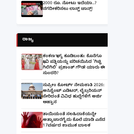
2000 ರೂ. ನೋಟು ಇದೆಯಾ..?
ನಗದೀಕರಿಸಲು ಲಾಸ್ಟ್‌ ಚಾನ್ಸ್‌!
ರಾಜ್ಯ
ಕಂಕಣ ಭಾಗ್ಯ ಕೂಡಿಬಂತು: ಕೊನೆಗೂ
ಭಾವಿ ಪತ್ನಿಯನ್ನು ಪರಿಚಯಿಸಿದ 'ಗಿಚ್ಚಿ
ಗಿಲಿಗಿಲಿ' ಪ್ರಶಾಂತ್ ಗೌಡ! ಯಾರು ಈ
ಸುಂದರಿ?
ಸುಪ್ರೀಂ ಕೋರ್ಟ್ ನೇಮಕಾತಿ 2026:
ಅಸಿಸ್ಟೆಂಟ್ ಎಡಿಟರ್, ಲೈಬ್ರರಿಯನ್
ಸೇರಿದಂತೆ ವಿವಿಧ ಹುದ್ದೆಗಳಿಗೆ ಅರ್ಜಿ
ಆಹ್ವಾನ
ತಾಯಿಯಂತೆ ಸಲಹಿದಾಕೆಯನ್ನೇ
ಅತ್ಯಾಚಾರಗೈದು ಕೊಲೆ ಮಾಡಿ ಎಸೆದ
17ವರ್ಷದ ಕಾಮುಕ ಬಾಲಕ