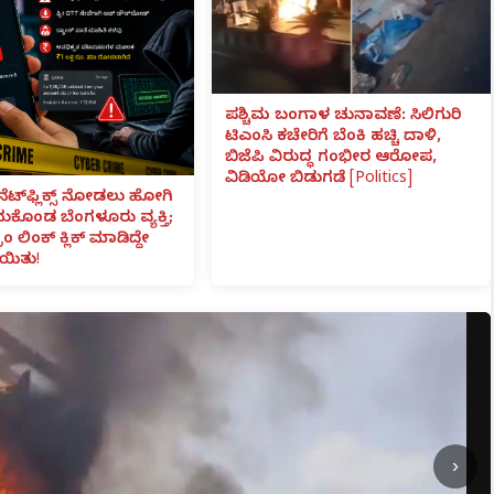
ಪಶ್ಚಿಮ ಬಂಗಾಳ ಚುನಾವಣೆ: ಸಿಲಿಗುರಿ
ಟಿಎಂಸಿ ಕಚೇರಿಗೆ ಬೆಂಕಿ ಹಚ್ಚಿ ದಾಳಿ,
ಬಿಜೆಪಿ ವಿರುದ್ಧ ಗಂಭೀರ ಆರೋಪ,
ವಿಡಿಯೋ ಬಿಡುಗಡೆ [Politics]
ನೆಟ್‌ಫ್ಲಿಕ್ಸ್ ನೋಡಲು ಹೋಗಿ
ೆದುಕೊಂಡ ಬೆಂಗಳೂರು ವ್ಯಕ್ತಿ;
ಾಂ ಲಿಂಕ್ ಕ್ಲಿಕ್ ಮಾಡಿದ್ದೇ
ಯಿತು!
›