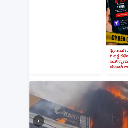
ಫ್ರೀಯಾಗಿ 
₹1 ಲಕ್ಷ ಕಳ
ಇನ್‌ಸ್ಟಾಗ್ರ
ದುಬಾರಿ ಆ
‹