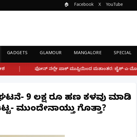
🏠
Facebook
X
YouTube
GADGETS
GLAMOUR
MANGALORE
SPECIAL
ಲ್ಲೇ ಪಾಕ್ ಮುಫ್ತಿಯಿಂದ ಮತಾಂತರ: ಜೈಶ್-ಎ-ಮೊಹಮ್ಮದ್ ಉಗ್ರ ಸಂಘಟನೆ ಜೊತ
 ಘಟನೆ- 9 ಲಕ್ಷ ರೂ ಹಣ ಕಳವು ಮಾಡಿ
ಿಟ್ಟ- ಮುಂದೇನಾಯ್ತು ಗೊತ್ತಾ?