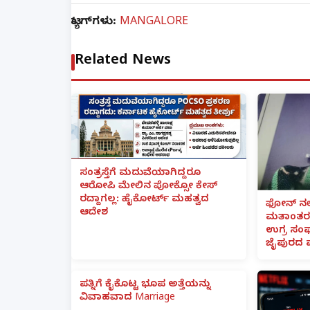
ಟ್ಯಾಗ್‌ಗಳು:
MANGALORE
Related News
ಸಂತ್ರಸ್ತೆಗೆ ಮದುವೆಯಾಗಿದ್ದರೂ
ಆರೋಪಿ ಮೇಲಿನ ಪೋಕ್ಸೋ ಕೇಸ್
ರದ್ದಾಗಲ್ಲ: ಹೈಕೋರ್ಟ್ ಮಹತ್ವದ
ಫೋನ್ ನಲ್
ಆದೇಶ
ಮತಾಂತರ:
ಉಗ್ರ ಸಂಘ
ಜೈಪುರದ 
ಪತ್ನಿಗೆ ಕೈಕೊಟ್ಟ ಭೂಪ ಅತ್ತೆಯನ್ನು
ವಿವಾಹವಾದ Marriage