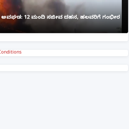
ಗ್ನಿ ಅವಘಡ: 12 ಮಂದಿ ಸಜೀವ ದಹನ, ಹಲವರಿಗೆ ಗಂಭೀರ
onditions