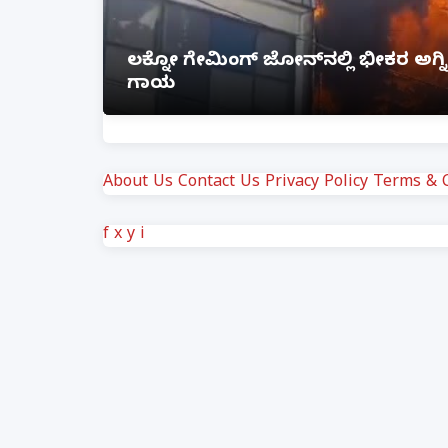
ೆ ಲಿಂಕ್
ಲಕ್ನೋ ಗೇಮಿಂಗ್ ಜೋನ್‌ನಲ್ಲಿ ಭೀಕರ ಅ
ಗಾಯ
About Us
Contact Us
Privacy Policy
Terms & C
f
x
y
i