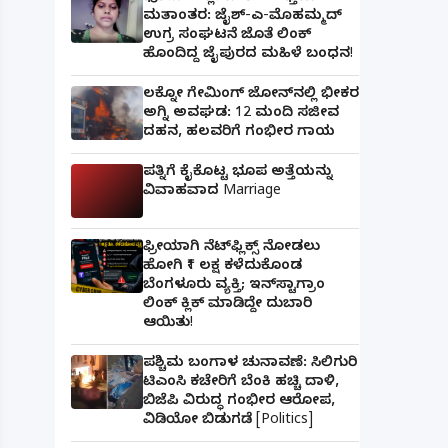
ಮತಾಂತರ: ಜೈಶ್-ಎ-ಮೊಹಮ್ಮದ್
ಉಗ್ರ ಸಂಘಟನೆ ಜೊತೆ ಲಿಂಕ್
ಹೊಂದಿದ್ದ ಜೈಪುರದ ಮಹಿಳೆ ಬಂಧನ!
ಲಕ್ನೋ ಗೇಮಿಂಗ್ ಜೋನ್‌ನಲ್ಲಿ ಭೀಕರ
ಅಗ್ನಿ ಅವಘಡ: 12 ಮಂದಿ ಸಜೀವ
ದಹನ, ಹಲವರಿಗೆ ಗಂಭೀರ ಗಾಯ
ಪತ್ನಿಗೆ ಕೈಕೊಟ್ಟ ಭೂಪ ಅತ್ತೆಯನ್ನು
ವಿವಾಹವಾದ Marriage
ಫ್ರೀಯಾಗಿ ನೆಟ್‌ಫ್ಲಿಕ್ಸ್ ನೋಡಲು
ಹೋಗಿ ₹1 ಲಕ್ಷ ಕಳೆದುಕೊಂಡ
ಬೆಂಗಳೂರು ವ್ಯಕ್ತಿ; ಇನ್‌ಸ್ಟಾಗ್ರಾಂ
ಲಿಂಕ್ ಕ್ಲಿಕ್ ಮಾಡಿದ್ದೇ ದುಬಾರಿ
ಆಯಿತು!
ಪಶ್ಚಿಮ ಬಂಗಾಳ ಚುನಾವಣೆ: ಸಿಲಿಗುರಿ
ಟಿಎಂಸಿ ಕಚೇರಿಗೆ ಬೆಂಕಿ ಹಚ್ಚಿ ದಾಳಿ,
ಬಿಜೆಪಿ ವಿರುದ್ಧ ಗಂಭೀರ ಆರೋಪ,
ವಿಡಿಯೋ ಬಿಡುಗಡೆ [Politics]