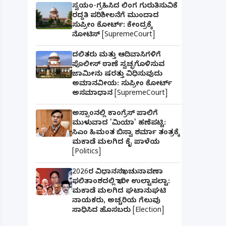
ಸ್ವಯಂ-ಗ್ರಹಿಸಿದ ಲಿಂಗ ಗುರುತಿಸುವಿಕೆ
ರದ್ದತಿ ಪರಿಶೀಲನೆಗೆ ಮುಂದಾದ
ಸುಪ್ರೀಂ ಕೋರ್ಟ್: ಕೇಂದ್ರಕ್ಕೆ
ನೋಟಿಸ್ [SupremeCourt]
ದಲಿತರು ಮತ್ತು ಆದಿವಾಸಿಗಳಿಗೆ
ಪೊಲೀಸ್ ಠಾಣೆ ಸ್ವಚ್ಛಗೊಳಿಸುವ
ಜಾಮೀನು ಷರತ್ತು ವಿಧಿಸುವುದು
ಅಮಾನವೀಯ: ಸುಪ್ರೀಂ ಕೋರ್ಟ್
ಅಸಮಾಧಾನ [SupremeCourt]
ಅಸ್ಸಾಂನಲ್ಲಿ ಕಾಂಗ್ರೆಸ್ ಪಾಲಿಗೆ
ಮುಳುವಾದ 'ಮಿಯಾ' ಹಣೆಪಟ್ಟಿ:
ಸಿಎಂ ಹಿಮಂತ ಬಿಸ್ವಾ ಶರ್ಮಾ ತಂತ್ರಕ್ಕೆ
ಮಕಾಡೆ ಮಲಗಿದ ಕೈ ಪಾಳೆಯ
[Politics]
2026ರ ವಿಧಾನಸಭಾ ಚುನಾವಣಾ
ಫಲಿತಾಂಶದಲ್ಲಿ ಭಾರೀ ಉಲ್ಟಾಪಲ್ಟಾ:
ಮಕಾಡೆ ಮಲಗಿದ ಘಟಾನುಘಟಿ
ನಾಯಕರು, ಅಚ್ಚರಿಯ ಗೆಲುವು
ಸಾಧಿಸಿದ ಹೊಸಬರು [Election]