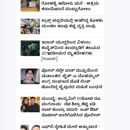
ಗೋಹತ್ಯೆ ಆರೋಪಿ ಮನೆ - ಅಕ್ರಮ
ಕಸಾಯಿಖಾನೆ ಮುಟ್ಟುಗೋಲು
ಕ್ರಾಕ್ಸ್ ಚಪ್ಪಲಿಯಲ್ಲಿ ಅಡಗಿದ್ದ ಕೊಳಕು
ಮಂಡಲ ಹಾವು ಕಚ್ಚಿ ವ್ಯಕ್ತಿ ಸಾವು
ಇರಾನ್ ಯುದ್ಧದಿಂದ ವಿಳಂಬ:
ಕುವೈತ್‌ನಿಂದ ತಾಯ್ನಾಡಿಗೆ ತಲುಪಿದ
20 ಭಾರತೀಯರ ಮೃತದೇಹಗಳು
[Kuwait]
ಫೋನ್ ನಲ್ಲೇ ಪಾಕ್ ಮುಫ್ತಿಯಿಂದ
ಮತಾಂತರ: ಜೈಶ್-ಎ-ಮೊಹಮ್ಮದ್
ಉಗ್ರ ಸಂಘಟನೆ ಜೊತೆ ಲಿಂಕ್
ಹೊಂದಿದ್ದ ಜೈಪುರದ ಮಹಿಳೆ ಬಂಧನ!
ಮುಂಬೈ: ಉದ್ಯಮಿಗೆ 60ಕೋಟಿ ರೂ.
ಪಂಗನಾಮ- ನಟಿ ಶಿಲ್ಪಾ ಶೆಟ್ಟಿ ಪತಿ
ರಾಜ್ ಕುಂದ್ರಾ ಪರಾರಿ- ಲುಕ್ ಔಟ್
ನೊಟೀಸ್ ಜಾರಿಗೊಳಿಸಿದ ಪೊಲೀಸ್
ಎಫ್‌ಬಿ ಸ್ನೇಹಿತೆ ಮೇಲೆ ಅತ್ಯಾಚಾರ -