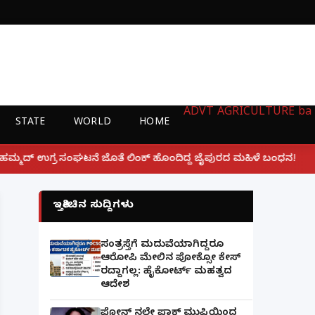
ADVT
AGRICULTURE
ba
STATE
WORLD
HOME
|
ೆ ಲಿಂಕ್ ಹೊಂದಿದ್ದ ಜೈಪುರದ ಮಹಿಳೆ ಬಂಧನ!
ಲಕ್ನೋ ಗೇಮಿಂ
ಇತ್ತೀಚಿನ ಸುದ್ದಿಗಳು
ಸಂತ್ರಸ್ತೆಗೆ ಮದುವೆಯಾಗಿದ್ದರೂ
ಆರೋಪಿ ಮೇಲಿನ ಪೋಕ್ಸೋ ಕೇಸ್
ರದ್ದಾಗಲ್ಲ: ಹೈಕೋರ್ಟ್ ಮಹತ್ವದ
ಆದೇಶ
ಫೋನ್ ನಲ್ಲೇ ಪಾಕ್ ಮುಫ್ತಿಯಿಂದ