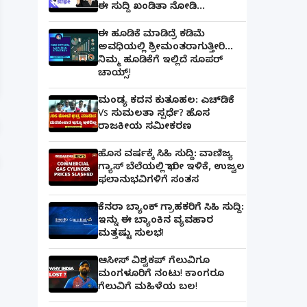
ಈ ಸುದ್ದಿ ಖಂಡಿತಾ ನೋಡಿ...
ಈ ಹೂಡಿಕೆ ಮಾಡಿದ್ರೆ ಕಡಿಮೆ
ಅವಧಿಯಲ್ಲಿ ಶ್ರೀಮಂತರಾಗುತ್ತೀರಿ...
ಪತ್ನಿಗೆ ಕೈಕೊಟ್ಟ ಭೂಪ ಅತ್ತೆಯನ್ನು ವಿವಾಹವಾದ Marriag
ನಿಮ್ಮ ಹೂಡಿಕೆಗೆ ಇಲ್ಲಿದೆ ಸೂಪರ್
ಚಾಯ್ಸ್‌!
ಮಂಡ್ಯ ಕದನ ಕುತೂಹಲ: ಎಚ್‌ಡಿಕೆ
Vs ಸುಮಲತಾ ಸ್ಪರ್ಧೆ? ಹೊಸ
ರಾಜಕೀಯ ಸಮೀಕರಣ
ಹೊಸ ವರ್ಷಕ್ಕೆ ಸಿಹಿ ಸುದ್ದಿ: ವಾಣಿಜ್ಯ
ಗ್ಯಾಸ್‌ ಬೆಲೆಯಲ್ಲಿ ಭಾರೀ ಇಳಿಕೆ, ಉಜ್ವಲ
ಫಲಾನುಭವಿಗಳಿಗೆ ಸಂತಸ
ಕೆನರಾ ಬ್ಯಾಂಕ್‌ ಗ್ರಾಹಕರಿಗೆ ಸಿಹಿ ಸುದ್ದಿ:
ಇನ್ನು ಈ ಬ್ಯಾಂಕಿನ ವ್ಯವಹಾರ
ಮತ್ತಷ್ಟು ಸುಲಭ!
ಆಸೀಸ್ ವಿಶ್ವಕಪ್ ಗೆಲುವಿಗೂ
ಮಂಗಳೂರಿಗೆ ನಂಟು! ಕಾಂಗರೂ
ಗೆಲುವಿಗೆ ಮಹಿಳೆಯ ಬಲ!