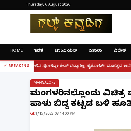
Thursday, 6 August 2026
HOME
ಭಾರತ
ಚಾಂಪಿಯನ್
ಸಿತಾರಾ
ವಿದೇಶ
|
ೋಕ್ಸೋ ಕೇಸ್ ರದ್ದಾಗಲ್ಲ: ಹೈಕೋರ್ಟ್ ಮಹತ್ವದ ಆದೇಶ
ಫೋನ್ ನ
BREAKING
MANGALORE
ಮಂಗಳೂರಿನಲ್ಲೊಂದು ವಿಚಿತ್ರ
ಪಾಳು ಬಿದ್ದ ಕಟ್ಟಡ ಬಳಿ ಹೂತ
Gk
1/15/2023 03:14:00 PM