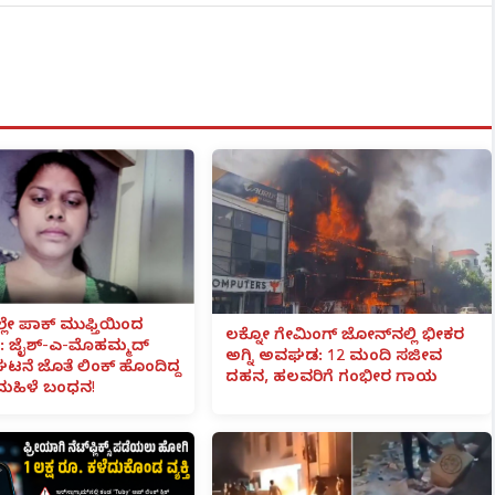
ಲೇ ಪಾಕ್ ಮುಫ್ತಿಯಿಂದ
ಲಕ್ನೋ ಗೇಮಿಂಗ್ ಜೋನ್‌ನಲ್ಲಿ ಭೀಕರ
 ಜೈಶ್-ಎ-ಮೊಹಮ್ಮದ್
ಅಗ್ನಿ ಅವಘಡ: 12 ಮಂದಿ ಸಜೀವ
ಟನೆ ಜೊತೆ ಲಿಂಕ್ ಹೊಂದಿದ್ದ
ದಹನ, ಹಲವರಿಗೆ ಗಂಭೀರ ಗಾಯ
ಮಹಿಳೆ ಬಂಧನ!