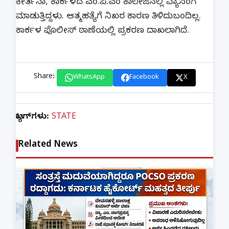
ಕೀರ್ತನಾ, ಕಾರ್ಕಳದ ಎಂ.ಪಿ.ಎಂ ಕಾಲೇಜಿನಲ್ಲಿ ವ್ಯಾಸಂಗ
ಮಾಡುತ್ತಿದ್ದಳು. ಆತ್ಮಹತ್ಯೆಗೆ ನಿಖರ ಕಾರಣ ತಿಳಿದುಬಂದಿಲ್ಲ.
ಕಾರ್ಕಳ ಪೊಲೀಸ್ ಠಾಣೆಯಲ್ಲಿ ಪ್ರಕರಣ ದಾಖಲಾಗಿದೆ.
Share:
WhatsApp
Facebook
X
ಟ್ಯಾಗ್‌ಗಳು:
STATE
Related News