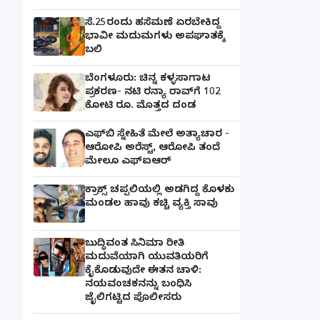
ಸೆ.25ರಂದು ಹಸೆಮಣೆ ಏರಬೇಕಿದ್ದ
ಭಾವೀ ಮದುಮಗಳು ಅಪಘಾತಕ್ಕೆ
ಬಲಿ
ಬೆಂಗಳೂರು: ಚಿನ್ನ ಕಳ್ಳಸಾಗಾಟ
ಪ್ರಕರಣ- ನಟಿ ರನ್ಯಾ ರಾವ್‌ಗೆ 102
ಕೋಟಿ ರೂ. ಮೊತ್ತದ ದಂಡ
ಎಫ್‌ಬಿ ಸ್ನೇಹಿತೆ ಮೇಲೆ ಅತ್ಯಾಚಾರ -
ಆರೋಪಿ ಅರೆಸ್ಟ್, ಆರೋಪಿ ತಂದೆ
ಮೇಲೂ ಎಫ್ಐಆರ್
ಕ್ರಾಕ್ಸ್ ಚಪ್ಪಲಿಯಲ್ಲಿ ಅಡಗಿದ್ದ ಕೊಳಕು
ಮಂಡಲ ಹಾವು ಕಚ್ಚಿ ವ್ಯಕ್ತಿ ಸಾವು
ಬುದ್ಧಿವಂತ ಸಿನಿಮಾ ರೀತಿ
ಮದುವೆಯಾಗಿ ಯುವತಿಯರಿಗೆ
ಕೈಕೊಡುವುದೇ ಈತನ ಚಾಳಿ:
ನಯವಂಚಕನನ್ನು ಬಂಧಿಸಿ
ಜೈಲಿಗಟ್ಟಿದ ಪೊಲೀಸರು