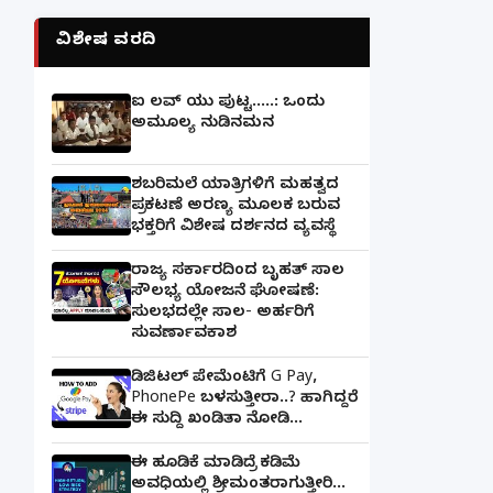
ವಿಶೇಷ ವರದಿ
ಐ ಲವ್ ಯು ಪುಟ್ಟ.....: ಒಂದು
ಅಮೂಲ್ಯ ನುಡಿನಮನ
ಶಬರಿಮಲೆ ಯಾತ್ರಿಗಳಿಗೆ ಮಹತ್ವದ
ಪ್ರಕಟಣೆ ಅರಣ್ಯ ಮೂಲಕ ಬರುವ
ಭಕ್ತರಿಗೆ ವಿಶೇಷ ದರ್ಶನದ ವ್ಯವಸ್ಥೆ
ರಾಜ್ಯ ಸರ್ಕಾರದಿಂದ ಬೃಹತ್ ಸಾಲ
ಸೌಲಭ್ಯ ಯೋಜನೆ ಘೋಷಣೆ:
ಸುಲಭದಲ್ಲೇ ಸಾಲ- ಅರ್ಹರಿಗೆ
ಸುವರ್ಣಾವಕಾಶ
ಡಿಜಿಟಲ್ ಪೇಮೆಂಟಿಗೆ G Pay,
PhonePe ಬಳಸುತ್ತೀರಾ..? ಹಾಗಿದ್ದರೆ
ಈ ಸುದ್ದಿ ಖಂಡಿತಾ ನೋಡಿ...
ಈ ಹೂಡಿಕೆ ಮಾಡಿದ್ರೆ ಕಡಿಮೆ
ಅವಧಿಯಲ್ಲಿ ಶ್ರೀಮಂತರಾಗುತ್ತೀರಿ...