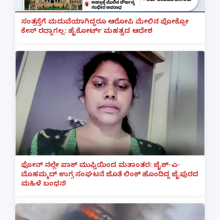
ಸಂತ್ರಸ್ತೆಗೆ ಮದುವೆಯಾಗಿದ್ದರೂ ಆರೋಪಿ ಮೇಲಿನ ಪೋಕ್ಸೋ
ಕೇಸ್ ರದ್ದಾಗಲ್ಲ: ಹೈಕೋರ್ಟ್ ಮಹತ್ವದ ಆದೇಶ
ಫೋನ್ ನಲ್ಲೇ ಪಾಕ್ ಮುಫ್ತಿಯಿಂದ ಮತಾಂತರ: ಜೈಶ್-ಎ-
ಮೊಹಮ್ಮದ್ ಉಗ್ರ ಸಂಘಟನೆ ಜೊತೆ ಲಿಂಕ್ ಹೊಂದಿದ್ದ ಜೈಪುರದ
ಮಹಿಳೆ ಬಂಧನ!