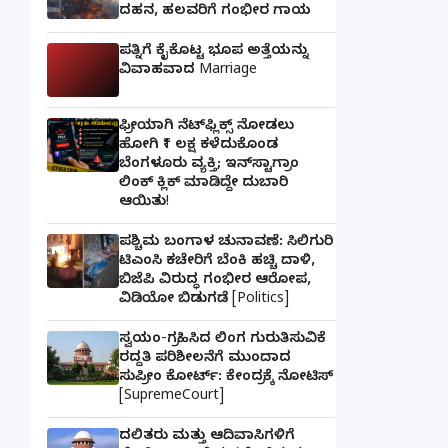
ದಹನ, ಹಲವರಿಗೆ ಗಂಭೀರ ಗಾಯ
ಪತ್ನಿಗೆ ಕೈಕೊಟ್ಟ ಭೂಪ ಅತ್ತೆಯನ್ನು
ವಿವಾಹವಾದ Marriage
ಫ್ರೀಯಾಗಿ ನೆಟ್‌ಫ್ಲಿಕ್ಸ್ ನೋಡಲು
ಹೋಗಿ ₹1 ಲಕ್ಷ ಕಳೆದುಕೊಂಡ
ಬೆಂಗಳೂರು ವ್ಯಕ್ತಿ; ಇನ್‌ಸ್ಟಾಗ್ರಾಂ
ಲಿಂಕ್ ಕ್ಲಿಕ್ ಮಾಡಿದ್ದೇ ದುಬಾರಿ
ಆಯಿತು!
ಪಶ್ಚಿಮ ಬಂಗಾಳ ಚುನಾವಣೆ: ಸಿಲಿಗುರಿ
ಟಿಎಂಸಿ ಕಚೇರಿಗೆ ಬೆಂಕಿ ಹಚ್ಚಿ ದಾಳಿ,
ಬಿಜೆಪಿ ವಿರುದ್ಧ ಗಂಭೀರ ಆರೋಪ,
ವಿಡಿಯೋ ಬಿಡುಗಡೆ [Politics]
ಸ್ವಯಂ-ಗ್ರಹಿಸಿದ ಲಿಂಗ ಗುರುತಿಸುವಿಕೆ
ರದ್ದತಿ ಪರಿಶೀಲನೆಗೆ ಮುಂದಾದ
ಸುಪ್ರೀಂ ಕೋರ್ಟ್: ಕೇಂದ್ರಕ್ಕೆ ನೋಟಿಸ್
[SupremeCourt]
ದಲಿತರು ಮತ್ತು ಆದಿವಾಸಿಗಳಿಗೆ