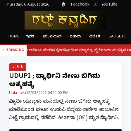
Thursday, 6 August 2026
🏠
Facebook
X
YouTube
HOME
ಭಾರತ
ಚಾಂಪಿಯನ್
ಸಿತಾರಾ
ವಿದೇಶ
GADGETS
|
ಿದ್ದರೂ ಆರೋಪಿ ಮೇಲಿನ ಪೋಕ್ಸೋ ಕೇಸ್ ರದ್ದಾಗಲ್ಲ: ಹೈಕೋರ್ಟ್ ಮಹತ್ವದ ಆದೇಶ
ಫೋ
BREAKING
STATE
UDUPI ; ವಿದ್ಯಾರ್ಥಿನಿ ನೇಣು ಬಿಗಿದು
ಆತ್ಮಹತ್ಯೆ
Unknown
12/03/2022 04:51:00 PM
ವಿದ್ಯಾರ್ಥಿಯೊಬ್ಬಳು ಮನೆಯಲ್ಲಿ ನೇಣು ಬಿಗಿದು ಆತ್ಮಹತ್ಯೆ
ಮಾಡಿಕೊಂಡ ಘಟನೆ ಉಡುಪಿ ಜಿಲ್ಲೆಯ ಕಾರ್ಕಳ ತಾಲೂಕಿನ
ನಿಟ್ಟೆ ಗ್ರಾಮದಲ್ಲಿ ನಡೆದಿದೆ. ಕೀರ್ತನಾ (೧೯) ಮೃತ ವಿದ್ಯಾರ್ಥಿನಿ.