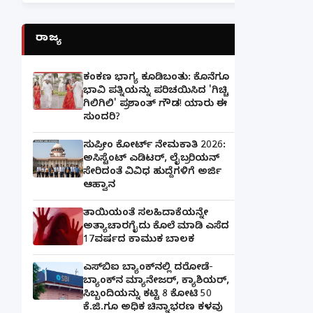
ರಾಜ್ಯ
ಕಂಕಣ ಭಾಗ್ಯ ಕೂಡಿಬಂತು: ಕೊನೆಗೂ
ಭಾವಿ ಪತ್ನಿಯನ್ನು ಪರಿಚಯಿಸಿದ 'ಗಿಚ್ಚಿ
ಗಿಲಿಗಿಲಿ' ಪ್ರಶಾಂತ್ ಗೌಡ! ಯಾರು ಈ
ಸುಂದರಿ?
ಸುಪ್ರೀಂ ಕೋರ್ಟ್ ನೇಮಕಾತಿ 2026:
ಅಸಿಸ್ಟೆಂಟ್ ಎಡಿಟರ್, ಲೈಬ್ರರಿಯನ್
ಸೇರಿದಂತೆ ವಿವಿಧ ಹುದ್ದೆಗಳಿಗೆ ಅರ್ಜಿ
ಆಹ್ವಾನ
ತಾಯಿಯಂತೆ ಸಲಹಿದಾಕೆಯನ್ನೇ
ಅತ್ಯಾಚಾರಗೈದು ಕೊಲೆ ಮಾಡಿ ಎಸೆದ
17ವರ್ಷದ ಕಾಮುಕ ಬಾಲಕ
ಎಸ್‌ಬಿಐ ಬ್ಯಾಂಕ್‌ನಲ್ಲಿ‌ ದರೋಡೆ-
ಬ್ಯಾಂಕ್​ನ ಮ್ಯಾನೇಜರ್‌, ಕ್ಯಾಶಿಯರ್‌,
ಸಿಬ್ಬಂದಿಯನ್ನು ಕಟ್ಟಿ 8 ಕೋಟಿ 50
ಕೆ.ಜಿ.ಗೂ ಅಧಿಕ ಚಿನ್ನಾಭರಣ ಕಳವು