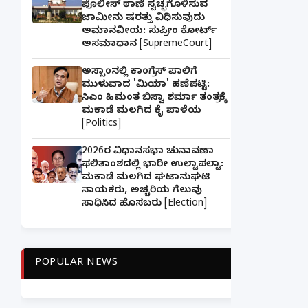
ಪೊಲೀಸ್ ಠಾಣೆ ಸ್ವಚ್ಛಗೊಳಿಸುವ
ಜಾಮೀನು ಷರತ್ತು ವಿಧಿಸುವುದು
ಅಮಾನವೀಯ: ಸುಪ್ರೀಂ ಕೋರ್ಟ್
ಅಸಮಾಧಾನ [SupremeCourt]
ಅಸ್ಸಾಂನಲ್ಲಿ ಕಾಂಗ್ರೆಸ್ ಪಾಲಿಗೆ
ಮುಳುವಾದ 'ಮಿಯಾ' ಹಣೆಪಟ್ಟಿ:
ಸಿಎಂ ಹಿಮಂತ ಬಿಸ್ವಾ ಶರ್ಮಾ ತಂತ್ರಕ್ಕೆ
ಮಕಾಡೆ ಮಲಗಿದ ಕೈ ಪಾಳೆಯ
[Politics]
2026ರ ವಿಧಾನಸಭಾ ಚುನಾವಣಾ
ಫಲಿತಾಂಶದಲ್ಲಿ ಭಾರೀ ಉಲ್ಟಾಪಲ್ಟಾ:
ಮಕಾಡೆ ಮಲಗಿದ ಘಟಾನುಘಟಿ
ನಾಯಕರು, ಅಚ್ಚರಿಯ ಗೆಲುವು
ಸಾಧಿಸಿದ ಹೊಸಬರು [Election]
POPULAR NEWS