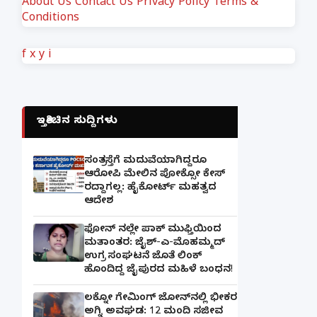
About Us
Contact Us
Privacy Policy
Terms &
Conditions
f
x
y
i
ಇತ್ತೀಚಿನ ಸುದ್ದಿಗಳು
ಸಂತ್ರಸ್ತೆಗೆ ಮದುವೆಯಾಗಿದ್ದರೂ
ಆರೋಪಿ ಮೇಲಿನ ಪೋಕ್ಸೋ ಕೇಸ್
ರದ್ದಾಗಲ್ಲ: ಹೈಕೋರ್ಟ್ ಮಹತ್ವದ
ಆದೇಶ
ಫೋನ್ ನಲ್ಲೇ ಪಾಕ್ ಮುಫ್ತಿಯಿಂದ
ಮತಾಂತರ: ಜೈಶ್-ಎ-ಮೊಹಮ್ಮದ್
ಉಗ್ರ ಸಂಘಟನೆ ಜೊತೆ ಲಿಂಕ್
ಹೊಂದಿದ್ದ ಜೈಪುರದ ಮಹಿಳೆ ಬಂಧನ!
ಲಕ್ನೋ ಗೇಮಿಂಗ್ ಜೋನ್‌ನಲ್ಲಿ ಭೀಕರ
ಅಗ್ನಿ ಅವಘಡ: 12 ಮಂದಿ ಸಜೀವ