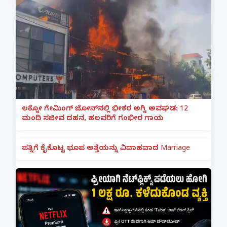
ಲಕ್ನೋ ಗೇಮಿಂಗ್ ಜೋನ್‌ನಲ್ಲಿ ಭೀಕರ ಅಗ್ನಿ ಅವಘಡ: 12
ಮಂದಿ ಸಜೀವ ದಹನ, ಹಲವರಿಗೆ ಗಂಭೀರ ಗಾಯ
ಪತ್ನಿಗೆ ಕೈಕೊಟ್ಟ ಭೂಪ ಅತ್ತೆಯನ್ನು ವಿವಾಹವಾದ Marriage