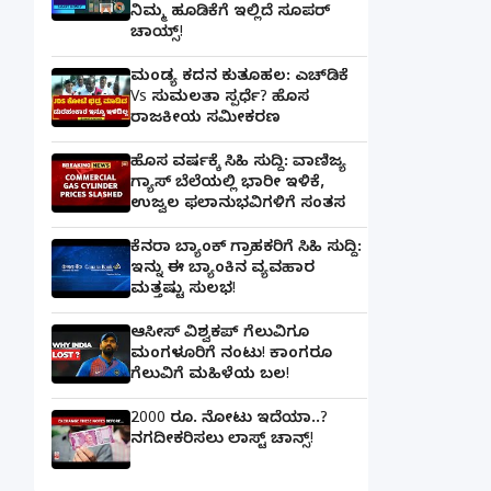
ನಿಮ್ಮ ಹೂಡಿಕೆಗೆ ಇಲ್ಲಿದೆ ಸೂಪರ್
ಚಾಯ್ಸ್‌!
ಮಂಡ್ಯ ಕದನ ಕುತೂಹಲ: ಎಚ್‌ಡಿಕೆ
Vs ಸುಮಲತಾ ಸ್ಪರ್ಧೆ? ಹೊಸ
ರಾಜಕೀಯ ಸಮೀಕರಣ
ಹೊಸ ವರ್ಷಕ್ಕೆ ಸಿಹಿ ಸುದ್ದಿ: ವಾಣಿಜ್ಯ
ಗ್ಯಾಸ್‌ ಬೆಲೆಯಲ್ಲಿ ಭಾರೀ ಇಳಿಕೆ,
ಉಜ್ವಲ ಫಲಾನುಭವಿಗಳಿಗೆ ಸಂತಸ
ಕೆನರಾ ಬ್ಯಾಂಕ್‌ ಗ್ರಾಹಕರಿಗೆ ಸಿಹಿ ಸುದ್ದಿ:
ಇನ್ನು ಈ ಬ್ಯಾಂಕಿನ ವ್ಯವಹಾರ
ಮತ್ತಷ್ಟು ಸುಲಭ!
ಆಸೀಸ್ ವಿಶ್ವಕಪ್ ಗೆಲುವಿಗೂ
ಮಂಗಳೂರಿಗೆ ನಂಟು! ಕಾಂಗರೂ
ಗೆಲುವಿಗೆ ಮಹಿಳೆಯ ಬಲ!
2000 ರೂ. ನೋಟು ಇದೆಯಾ..?
ನಗದೀಕರಿಸಲು ಲಾಸ್ಟ್‌ ಚಾನ್ಸ್‌!