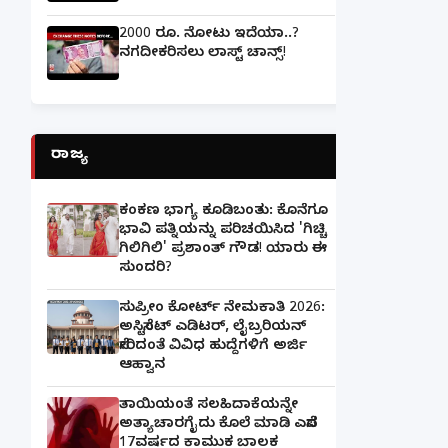
2000 ರೂ. ನೋಟು ಇದೆಯಾ..?
ನಗದೀಕರಿಸಲು ಲಾಸ್ಟ್‌ ಚಾನ್ಸ್‌!
ರಾಜ್ಯ
ಕಂಕಣ ಭಾಗ್ಯ ಕೂಡಿಬಂತು: ಕೊನೆಗೂ
ಭಾವಿ ಪತ್ನಿಯನ್ನು ಪರಿಚಯಿಸಿದ 'ಗಿಚ್ಚಿ
ಗಿಲಿಗಿಲಿ' ಪ್ರಶಾಂತ್ ಗೌಡ! ಯಾರು ಈ
ಸುಂದರಿ?
ಸುಪ್ರೀಂ ಕೋರ್ಟ್ ನೇಮಕಾತಿ 2026:
ಅಸಿಸ್ಟೆಂಟ್ ಎಡಿಟರ್, ಲೈಬ್ರರಿಯನ್
ಸೇರಿದಂತೆ ವಿವಿಧ ಹುದ್ದೆಗಳಿಗೆ ಅರ್ಜಿ
ಆಹ್ವಾನ
ತಾಯಿಯಂತೆ ಸಲಹಿದಾಕೆಯನ್ನೇ
ಅತ್ಯಾಚಾರಗೈದು ಕೊಲೆ ಮಾಡಿ ಎಸೆದ
17ವರ್ಷದ ಕಾಮುಕ ಬಾಲಕ