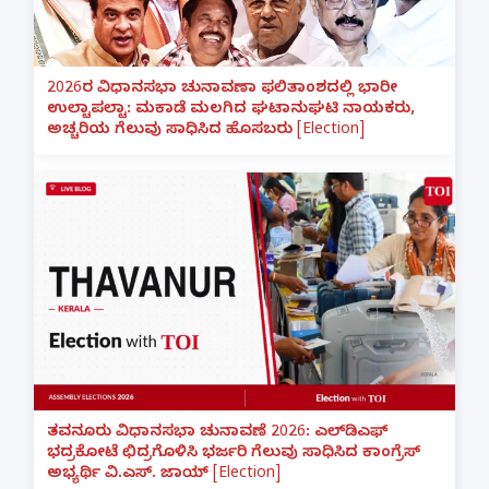
2026ರ ವಿಧಾನಸಭಾ ಚುನಾವಣಾ ಫಲಿತಾಂಶದಲ್ಲಿ ಭಾರೀ
ಉಲ್ಟಾಪಲ್ಟಾ: ಮಕಾಡೆ ಮಲಗಿದ ಘಟಾನುಘಟಿ ನಾಯಕರು,
ಅಚ್ಚರಿಯ ಗೆಲುವು ಸಾಧಿಸಿದ ಹೊಸಬರು [Election]
ತವನೂರು ವಿಧಾನಸಭಾ ಚುನಾವಣೆ 2026: ಎಲ್‌ಡಿಎಫ್
ಭದ್ರಕೋಟೆ ಛಿದ್ರಗೊಳಿಸಿ ಭರ್ಜರಿ ಗೆಲುವು ಸಾಧಿಸಿದ ಕಾಂಗ್ರೆಸ್
ಅಭ್ಯರ್ಥಿ ವಿ.ಎಸ್. ಜಾಯ್ [Election]