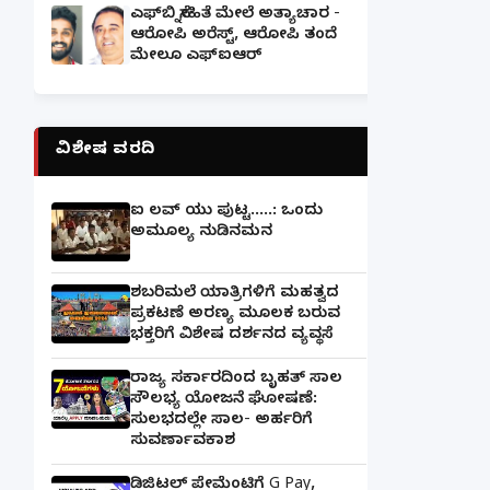
ಎಫ್‌ಬಿ ಸ್ನೇಹಿತೆ ಮೇಲೆ ಅತ್ಯಾಚಾರ -
ಆರೋಪಿ ಅರೆಸ್ಟ್, ಆರೋಪಿ ತಂದೆ
ಮೇಲೂ ಎಫ್ಐಆರ್
ವಿಶೇಷ ವರದಿ
ಐ ಲವ್ ಯು ಪುಟ್ಟ.....: ಒಂದು
ಅಮೂಲ್ಯ ನುಡಿನಮನ
ಶಬರಿಮಲೆ ಯಾತ್ರಿಗಳಿಗೆ ಮಹತ್ವದ
ಪ್ರಕಟಣೆ ಅರಣ್ಯ ಮೂಲಕ ಬರುವ
ಭಕ್ತರಿಗೆ ವಿಶೇಷ ದರ್ಶನದ ವ್ಯವಸ್ಥೆ
ರಾಜ್ಯ ಸರ್ಕಾರದಿಂದ ಬೃಹತ್ ಸಾಲ
ಸೌಲಭ್ಯ ಯೋಜನೆ ಘೋಷಣೆ:
ಸುಲಭದಲ್ಲೇ ಸಾಲ- ಅರ್ಹರಿಗೆ
ಸುವರ್ಣಾವಕಾಶ
ಡಿಜಿಟಲ್ ಪೇಮೆಂಟಿಗೆ G Pay,