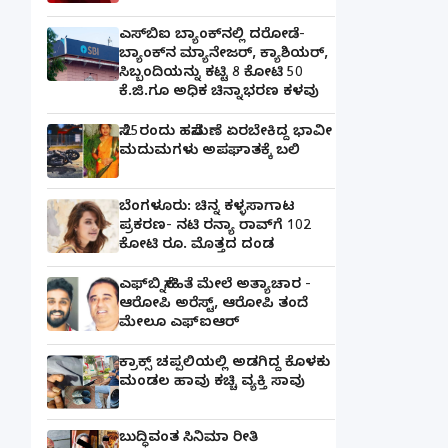
ಎಸ್‌ಬಿಐ ಬ್ಯಾಂಕ್‌ನಲ್ಲಿ‌ ದರೋಡೆ-
ಬ್ಯಾಂಕ್​ನ ಮ್ಯಾನೇಜರ್‌, ಕ್ಯಾಶಿಯರ್‌,
ಸಿಬ್ಬಂದಿಯನ್ನು ಕಟ್ಟಿ 8 ಕೋಟಿ 50
ಕೆ.ಜಿ.ಗೂ ಅಧಿಕ ಚಿನ್ನಾಭರಣ ಕಳವು
ಸೆ.25ರಂದು ಹಸೆಮಣೆ ಏರಬೇಕಿದ್ದ ಭಾವೀ
ಮದುಮಗಳು ಅಪಘಾತಕ್ಕೆ ಬಲಿ
ಬೆಂಗಳೂರು: ಚಿನ್ನ ಕಳ್ಳಸಾಗಾಟ
ಪ್ರಕರಣ- ನಟಿ ರನ್ಯಾ ರಾವ್‌ಗೆ 102
ಕೋಟಿ ರೂ. ಮೊತ್ತದ ದಂಡ
ಎಫ್‌ಬಿ ಸ್ನೇಹಿತೆ ಮೇಲೆ ಅತ್ಯಾಚಾರ -
ಆರೋಪಿ ಅರೆಸ್ಟ್, ಆರೋಪಿ ತಂದೆ
ಮೇಲೂ ಎಫ್ಐಆರ್
ಕ್ರಾಕ್ಸ್ ಚಪ್ಪಲಿಯಲ್ಲಿ ಅಡಗಿದ್ದ ಕೊಳಕು
ಮಂಡಲ ಹಾವು ಕಚ್ಚಿ ವ್ಯಕ್ತಿ ಸಾವು
ಬುದ್ಧಿವಂತ ಸಿನಿಮಾ ರೀತಿ