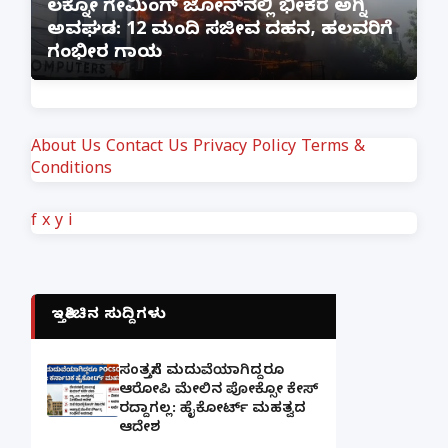
:
ಲಕ್ನೋ ಗೇಮಿಂಗ್ ಜೋನ್‌ನಲ್ಲಿ ಭೀಕರ ಅಗ್ನಿ
ಅವಘಡ: 12 ಮಂದಿ ಸಜೀವ ದಹನ, ಹಲವರಿಗೆ
ಪ
ಗಂಭೀರ ಗಾಯ
M
About Us
Contact Us
Privacy Policy
Terms &
Conditions
f
x
y
i
ಇತ್ತೀಚಿನ ಸುದ್ದಿಗಳು
ಸಂತ್ರಸ್ತೆಗೆ ಮದುವೆಯಾಗಿದ್ದರೂ
ಆರೋಪಿ ಮೇಲಿನ ಪೋಕ್ಸೋ ಕೇಸ್
ರದ್ದಾಗಲ್ಲ: ಹೈಕೋರ್ಟ್ ಮಹತ್ವದ
ಆದೇಶ