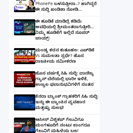
PhonePe ಬಳಸುತ್ತೀರಾ..? ಹಾಗಿದ್ದರೆ
ಈ ಸುದ್ದಿ ಖಂಡಿತಾ ನೋಡಿ...
ಈ ಹೂಡಿಕೆ ಮಾಡಿದ್ರೆ ಕಡಿಮೆ
ಅವಧಿಯಲ್ಲಿ ಶ್ರೀಮಂತರಾಗುತ್ತೀರಿ...
ನಿಮ್ಮ ಹೂಡಿಕೆಗೆ ಇಲ್ಲಿದೆ ಸೂಪರ್
ಚಾಯ್ಸ್‌!
ಮಂಡ್ಯ ಕದನ ಕುತೂಹಲ: ಎಚ್‌ಡಿಕೆ
Vs ಸುಮಲತಾ ಸ್ಪರ್ಧೆ? ಹೊಸ
ರಾಜಕೀಯ ಸಮೀಕರಣ
ಹೊಸ ವರ್ಷಕ್ಕೆ ಸಿಹಿ ಸುದ್ದಿ: ವಾಣಿಜ್ಯ
ಗ್ಯಾಸ್‌ ಬೆಲೆಯಲ್ಲಿ ಭಾರೀ ಇಳಿಕೆ,
ಉಜ್ವಲ ಫಲಾನುಭವಿಗಳಿಗೆ ಸಂತಸ
ಕೆನರಾ ಬ್ಯಾಂಕ್‌ ಗ್ರಾಹಕರಿಗೆ ಸಿಹಿ ಸುದ್ದಿ:
ಇನ್ನು ಈ ಬ್ಯಾಂಕಿನ ವ್ಯವಹಾರ
ಮತ್ತಷ್ಟು ಸುಲಭ!
ಆಸೀಸ್ ವಿಶ್ವಕಪ್ ಗೆಲುವಿಗೂ
ಮಂಗಳೂರಿಗೆ ನಂಟು! ಕಾಂಗರೂ
ಗೆಲುವಿಗೆ ಮಹಿಳೆಯ ಬಲ!