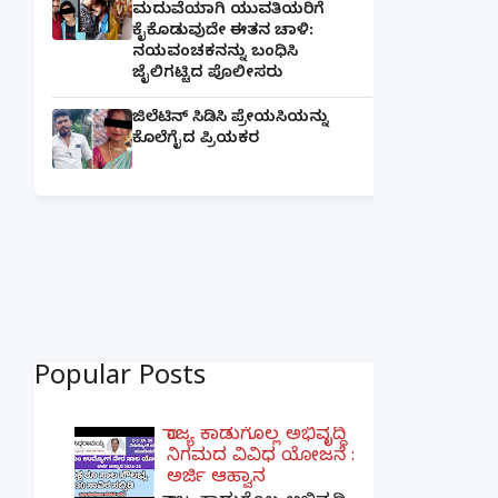
ಮದುವೆಯಾಗಿ ಯುವತಿಯರಿಗೆ
ಕೈಕೊಡುವುದೇ ಈತನ ಚಾಳಿ:
ನಯವಂಚಕನನ್ನು ಬಂಧಿಸಿ
ಜೈಲಿಗಟ್ಟಿದ ಪೊಲೀಸರು
ಜಿಲೆಟಿನ್ ಸಿಡಿಸಿ ಪ್ರೇಯಸಿಯನ್ನು
ಕೊಲೆಗೈದ ಪ್ರಿಯಕರ
Popular Posts
ರಾಜ್ಯ ಕಾಡುಗೊಲ್ಲ ಅಭಿವೃದ್ಧಿ
ನಿಗಮದ ವಿವಿಧ ಯೋಜನೆ :
ಅರ್ಜಿ ಆಹ್ವಾನ