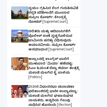
ಸ್ವಯಂ-ಗ್ರಹಿಸಿದ ಲಿಂಗ ಗುರುತಿಸುವಿಕೆ
ರದ್ದತಿ ಪರಿಶೀಲನೆಗೆ ಮುಂದಾದ
ಸುಪ್ರೀಂ ಕೋರ್ಟ್: ಕೇಂದ್ರಕ್ಕೆ
ನೋಟಿಸ್ [SupremeCourt]
ದಲಿತರು ಮತ್ತು ಆದಿವಾಸಿಗಳಿಗೆ
ಪೊಲೀಸ್ ಠಾಣೆ ಸ್ವಚ್ಛಗೊಳಿಸುವ
ಜಾಮೀನು ಷರತ್ತು ವಿಧಿಸುವುದು
ಅಮಾನವೀಯ: ಸುಪ್ರೀಂ ಕೋರ್ಟ್
ಅಸಮಾಧಾನ [SupremeCourt]
ಅಸ್ಸಾಂನಲ್ಲಿ ಕಾಂಗ್ರೆಸ್ ಪಾಲಿಗೆ
ಮುಳುವಾದ 'ಮಿಯಾ' ಹಣೆಪಟ್ಟಿ:
ಸಿಎಂ ಹಿಮಂತ ಬಿಸ್ವಾ ಶರ್ಮಾ ತಂತ್ರಕ್ಕೆ
ಮಕಾಡೆ ಮಲಗಿದ ಕೈ ಪಾಳೆಯ
[Politics]
2026ರ ವಿಧಾನಸಭಾ ಚುನಾವಣಾ
ಫಲಿತಾಂಶದಲ್ಲಿ ಭಾರೀ ಉಲ್ಟಾಪಲ್ಟಾ:
ಮಕಾಡೆ ಮಲಗಿದ ಘಟಾನುಘಟಿ
ನಾಯಕರು, ಅಚ್ಚರಿಯ ಗೆಲುವು
ಸಾಧಿಸಿದ ಹೊಸಬರು [Election]