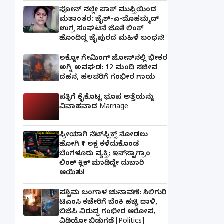
ಫೋನ್ ನಲ್ಲೇ ಪಾಕ್ ಮುಫ್ತಿಯಿಂದ
ಮತಾಂತರ: ಜೈಶ್-ಎ-ಮೊಹಮ್ಮದ್
ಉಗ್ರ ಸಂಘಟನೆ ಜೊತೆ ಲಿಂಕ್
ಹೊಂದಿದ್ದ ಜೈಪುರದ ಮಹಿಳೆ ಬಂಧನ!
ಲಕ್ನೋ ಗೇಮಿಂಗ್ ಜೋನ್‌ನಲ್ಲಿ ಭೀಕರ
ಅಗ್ನಿ ಅವಘಡ: 12 ಮಂದಿ ಸಜೀವ
ದಹನ, ಹಲವರಿಗೆ ಗಂಭೀರ ಗಾಯ
ಪತ್ನಿಗೆ ಕೈಕೊಟ್ಟ ಭೂಪ ಅತ್ತೆಯನ್ನು
ವಿವಾಹವಾದ Marriage
ಫ್ರೀಯಾಗಿ ನೆಟ್‌ಫ್ಲಿಕ್ಸ್ ನೋಡಲು
ಹೋಗಿ ₹1 ಲಕ್ಷ ಕಳೆದುಕೊಂಡ
ಬೆಂಗಳೂರು ವ್ಯಕ್ತಿ; ಇನ್‌ಸ್ಟಾಗ್ರಾಂ
ಲಿಂಕ್ ಕ್ಲಿಕ್ ಮಾಡಿದ್ದೇ ದುಬಾರಿ
ಆಯಿತು!
ಪಶ್ಚಿಮ ಬಂಗಾಳ ಚುನಾವಣೆ: ಸಿಲಿಗುರಿ
ಟಿಎಂಸಿ ಕಚೇರಿಗೆ ಬೆಂಕಿ ಹಚ್ಚಿ ದಾಳಿ,
ಬಿಜೆಪಿ ವಿರುದ್ಧ ಗಂಭೀರ ಆರೋಪ,
ವಿಡಿಯೋ ಬಿಡುಗಡೆ [Politics]