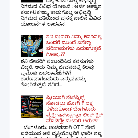
ರಾಜ್ಯ ಕಾಡುಗೊಲ್ಲ ಅಭಿವೃದ್ಧಿ
ನಿಗಮದ ವಿವಿಧ ಯೋಜನೆ : ಅರ್ಜಿ ಆಹ್ವಾನ
ಕರ್ನಾಟಕ ರಾಜ್ಯ ಕಾಡುಗೊಲ್ಲ ಅಭಿವೃದ್ಧಿ
ನಿಗಮದ ವತಿಯಿಂದ ಪ್ರಸಕ್ತ ಸಾಲಿನ ವಿವಿಧ
ಯೋಜನೆಗಳ ಲಾಭವನ...
ಶನಿ ದೇವರು ನಿಮ್ಮ ಕನಸಿನಲ್ಲಿ
ಬಂದರೆ ಮುಂದೆ ಏನೆಲ್ಲಾ
ಪರಿಣಾಮಗಳು ಎದುರಾಗುತ್ತವೆ
ಗೊತ್ತಾ..??
ಶನಿ ದೇವರಿಗೆ ಸಂಬಂಧಿಸಿದ ಕನಸುಗಳು
ಬಿದ್ದರೆ, ಅದು ನಿಮ್ಮ ಜೀವನದಲ್ಲಿ ಕೆಲವು
ಪ್ರಮುಖ ಬದಲಾವಣೆಗಳಿಗೆ
ಕಾರಣವಾಗಬಹುದು ಎನ್ನುವುದನ್ನು
ತೋರಿಸುತ್ತದೆ. ಶನಿದ...
ಫ್ರೀಯಾಗಿ ನೆಟ್‌ಫ್ಲಿಕ್ಸ್
ನೋಡಲು ಹೋಗಿ ₹1 ಲಕ್ಷ
ಕಳೆದುಕೊಂಡ ಬೆಂಗಳೂರು
ವ್ಯಕ್ತಿ; ಇನ್‌ಸ್ಟಾಗ್ರಾಂ ಲಿಂಕ್ ಕ್ಲಿಕ್
ಮಾಡಿದ್ದೇ ದುಬಾರಿ ಆಯಿತು!
ಬೆಂಗಳೂರು: ಉಚಿತವಾಗಿ OTT ಸೇವೆ
ಪಡೆಯುವ ಆಸೆ ವ್ಯಕ್ತಿಯೊಬ್ಬರಿಗೆ ಭಾರೀ ನಷ್ಟ