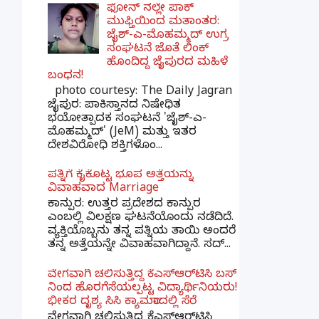
ಫೋನ್ ನಲ್ಲೇ ಪಾಕ್
ಮುಫ್ತಿಯಿಂದ ಮತಾಂತರ:
ಜೈಶ್-ಎ-ಮೊಹಮ್ಮದ್ ಉಗ್ರ
ಸಂಘಟನೆ ಜೊತೆ ಲಿಂಕ್
ಹೊಂದಿದ್ದ ಜೈಪುರದ ಮಹಿಳೆ
ಬಂಧನ!
photo courtesy: The Daily Jagran
ಜೈಪುರ: ಪಾಕಿಸ್ತಾನದ ನಿಷೇಧಿತ
ಭಯೋತ್ಪಾದಕ ಸಂಘಟನೆ 'ಜೈಶ್-ಎ-
ಮೊಹಮ್ಮದ್' (JeM) ಮತ್ತು ಇತರ
ದೇಶವಿರೋಧಿ ಶಕ್ತಿಗಳೊಂ...
ಪತ್ನಿಗೆ ಕೈಕೊಟ್ಟ ಭೂಪ ಅತ್ತೆಯನ್ನು
ವಿವಾಹವಾದ Marriage
ಕಾನ್ಪುರ: ಉತ್ತರ ಪ್ರದೇಶದ ಕಾನ್ಪುರ
ಎಂಬಲ್ಲಿ ವಿಲಕ್ಷಣ ಘಟನೆಯೊಂದು ನಡೆದಿದೆ.
ವ್ಯಕ್ತಿಯೊಬ್ಬನು ತನ್ನ ಪತ್ನಿಯ ತಾಯಿ ಅಂದರೆ
ತನ್ನ ಅತ್ತೆಯನ್ನೇ ವಿವಾಹವಾಗಿದ್ದಾನೆ. ಸದ್...
ವೇಗವಾಗಿ ಚಲಿಸುತ್ತಿದ್ದ ಕೆಎಸ್​ಆರ್​ಟಿಸಿ ಬಸ್​
ನಿಂದ ಹೊರಗೆಸೆಯಲ್ಪಟ್ಟ ವಿದ್ಯಾರ್ಥಿನಿಯರು!
ಭೀಕರ ದೃಶ್ಯ ಸಿಸಿ ಕ್ಯಾಮರಾದಲ್ಲಿ ಸೆರೆ
ವೇಗವಾಗಿ ಚಲಿಸುತ್ತಿದ್ದ ಕೆಎಸ್‌ಆರ್‌ಟಿಸಿ