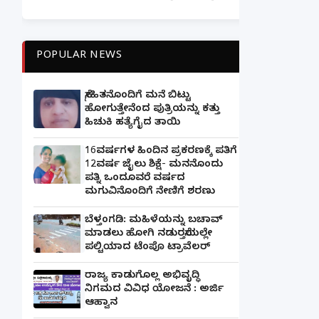
POPULAR NEWS
ಸ್ನೇಹಿತನೊಂದಿಗೆ ಮನೆ ಬಿಟ್ಟು
ಹೋಗುತ್ತೇನೆಂದ ಪುತ್ರಿಯನ್ನು ಕತ್ತು
ಹಿಚುಕಿ ಹತ್ಯೆಗೈದ ತಾಯಿ
16ವರ್ಷಗಳ ಹಿಂದಿನ ಪ್ರಕರಣಕ್ಕೆ ಪತಿಗೆ
12ವರ್ಷ ಜೈಲು ಶಿಕ್ಷೆ- ಮನನೊಂದು
ಪತ್ನಿ ಒಂದೂವರೆ ವರ್ಷದ
ಮಗುವಿನೊಂದಿಗೆ ನೇಣಿಗೆ ಶರಣು
ಬೆಳ್ತಂಗಡಿ: ಮಹಿಳೆಯನ್ನು ಬಚಾವ್
ಮಾಡಲು ಹೋಗಿ ನಡುರಸ್ತೆಯಲ್ಲೇ
ಪಲ್ಟಿಯಾದ ಟೆಂಪೊ ಟ್ರಾವೆಲರ್
ರಾಜ್ಯ ಕಾಡುಗೊಲ್ಲ ಅಭಿವೃದ್ಧಿ
ನಿಗಮದ ವಿವಿಧ ಯೋಜನೆ : ಅರ್ಜಿ
ಆಹ್ವಾನ