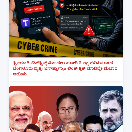
ಫ್ರೀಯಾಗಿ ನೆಟ್‌ಫ್ಲಿಕ್ಸ್ ನೋಡಲು ಹೋಗಿ ₹1 ಲಕ್ಷ ಕಳೆದುಕೊಂಡ
ಬೆಂಗಳೂರು ವ್ಯಕ್ತಿ; ಇನ್‌ಸ್ಟಾಗ್ರಾಂ ಲಿಂಕ್ ಕ್ಲಿಕ್ ಮಾಡಿದ್ದೇ ದುಬಾರಿ
ಆಯಿತು!