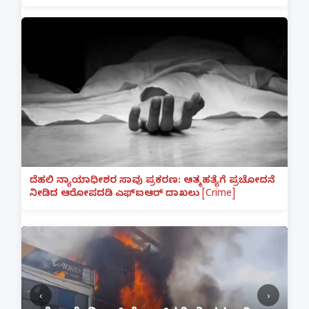
ದೆಹಲಿ ನ್ಯಾಯಾಧೀಶರ ಸಾವು ಪ್ರಕರಣ: ಆತ್ಮಹತ್ಯೆಗೆ ಪ್ರಚೋದನೆ
ನೀಡಿದ ಆರೋಪದಡಿ ಎಫ್‌ಐಆರ್ ದಾಖಲು [Crime]
‹
›