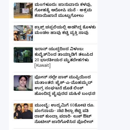
ಮಂಗಳೂರು: ಜಾನುವಾರು ಕಳವು,
ಗೋಹತ್ಯೆ ಆರೋಪಿ ಮನೆ - ಅಕ್ರಮ
ಕಸಾಯಿಖಾನೆ ಮುಟ್ಟುಗೋಲು
ಕ್ರಾಕ್ಸ್ ಚಪ್ಪಲಿಯಲ್ಲಿ ಅಡಗಿದ್ದ ಕೊಳಕು
ಮಂಡಲ ಹಾವು ಕಚ್ಚಿ ವ್ಯಕ್ತಿ ಸಾವು
ಇರಾನ್ ಯುದ್ಧದಿಂದ ವಿಳಂಬ:
ಕುವೈತ್‌ನಿಂದ ತಾಯ್ನಾಡಿಗೆ ತಲುಪಿದ
20 ಭಾರತೀಯರ ಮೃತದೇಹಗಳು
[Kuwait]
ಫೋನ್ ನಲ್ಲೇ ಪಾಕ್ ಮುಫ್ತಿಯಿಂದ
ಮತಾಂತರ: ಜೈಶ್-ಎ-ಮೊಹಮ್ಮದ್
ಉಗ್ರ ಸಂಘಟನೆ ಜೊತೆ ಲಿಂಕ್
ಹೊಂದಿದ್ದ ಜೈಪುರದ ಮಹಿಳೆ ಬಂಧನ!
ಮುಂಬೈ: ಉದ್ಯಮಿಗೆ 60ಕೋಟಿ ರೂ.
ಪಂಗನಾಮ- ನಟಿ ಶಿಲ್ಪಾ ಶೆಟ್ಟಿ ಪತಿ
ರಾಜ್ ಕುಂದ್ರಾ ಪರಾರಿ- ಲುಕ್ ಔಟ್
ನೊಟೀಸ್ ಜಾರಿಗೊಳಿಸಿದ ಪೊಲೀಸ್