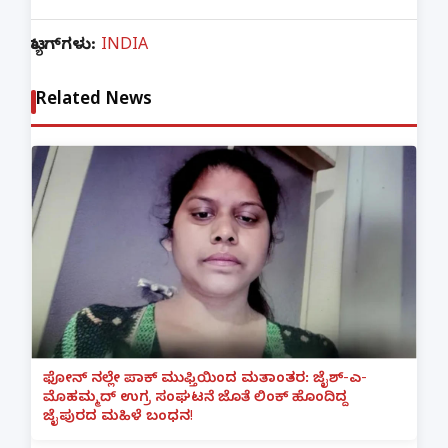
ಟ್ಯಾಗ್‌ಗಳು:
INDIA
Related News
ಫೋನ್ ನಲ್ಲೇ ಪಾಕ್ ಮುಫ್ತಿಯಿಂದ ಮತಾಂತರ: ಜೈಶ್-ಎ-
ಮೊಹಮ್ಮದ್ ಉಗ್ರ ಸಂಘಟನೆ ಜೊತೆ ಲಿಂಕ್ ಹೊಂದಿದ್ದ
ಜೈಪುರದ ಮಹಿಳೆ ಬಂಧನ!