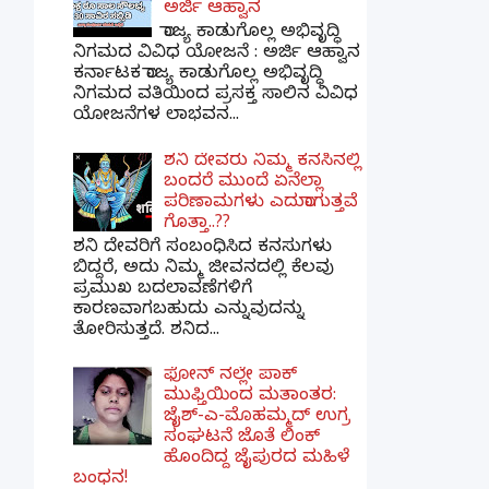
ಅರ್ಜಿ ಆಹ್ವಾನ
ರಾಜ್ಯ ಕಾಡುಗೊಲ್ಲ ಅಭಿವೃದ್ಧಿ
ನಿಗಮದ ವಿವಿಧ ಯೋಜನೆ : ಅರ್ಜಿ ಆಹ್ವಾನ
ಕರ್ನಾಟಕ ರಾಜ್ಯ ಕಾಡುಗೊಲ್ಲ ಅಭಿವೃದ್ಧಿ
ನಿಗಮದ ವತಿಯಿಂದ ಪ್ರಸಕ್ತ ಸಾಲಿನ ವಿವಿಧ
ಯೋಜನೆಗಳ ಲಾಭವನ...
ಶನಿ ದೇವರು ನಿಮ್ಮ ಕನಸಿನಲ್ಲಿ
ಬಂದರೆ ಮುಂದೆ ಏನೆಲ್ಲಾ
ಪರಿಣಾಮಗಳು ಎದುರಾಗುತ್ತವೆ
ಗೊತ್ತಾ..??
ಶನಿ ದೇವರಿಗೆ ಸಂಬಂಧಿಸಿದ ಕನಸುಗಳು
ಬಿದ್ದರೆ, ಅದು ನಿಮ್ಮ ಜೀವನದಲ್ಲಿ ಕೆಲವು
ಪ್ರಮುಖ ಬದಲಾವಣೆಗಳಿಗೆ
ಕಾರಣವಾಗಬಹುದು ಎನ್ನುವುದನ್ನು
ತೋರಿಸುತ್ತದೆ. ಶನಿದ...
ಫೋನ್ ನಲ್ಲೇ ಪಾಕ್
ಮುಫ್ತಿಯಿಂದ ಮತಾಂತರ:
ಜೈಶ್-ಎ-ಮೊಹಮ್ಮದ್ ಉಗ್ರ
ಸಂಘಟನೆ ಜೊತೆ ಲಿಂಕ್
ಹೊಂದಿದ್ದ ಜೈಪುರದ ಮಹಿಳೆ
ಬಂಧನ!