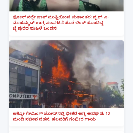
ಫೋನ್ ನಲ್ಲೇ ಪಾಕ್ ಮುಫ್ತಿಯಿಂದ ಮತಾಂತರ: ಜೈಶ್-ಎ-
ಮೊಹಮ್ಮದ್ ಉಗ್ರ ಸಂಘಟನೆ ಜೊತೆ ಲಿಂಕ್ ಹೊಂದಿದ್ದ
ಜೈಪುರದ ಮಹಿಳೆ ಬಂಧನ!
ಲಕ್ನೋ ಗೇಮಿಂಗ್ ಜೋನ್‌ನಲ್ಲಿ ಭೀಕರ ಅಗ್ನಿ ಅವಘಡ: 12
ಮಂದಿ ಸಜೀವ ದಹನ, ಹಲವರಿಗೆ ಗಂಭೀರ ಗಾಯ