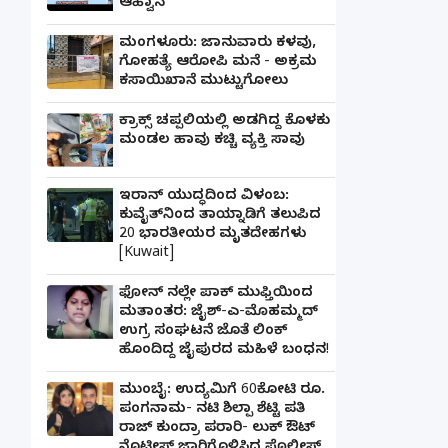
ಆಹ್ವಾನ
ಮಂಗಳೂರು: ಜಾನುವಾರು ಕಳವು,
ಗೋಹತ್ಯೆ ಆರೋಪಿ ಮನೆ - ಅಕ್ರಮ
ಕಸಾಯಿಖಾನೆ ಮುಟ್ಟುಗೋಲು
ಕ್ರಾಕ್ಸ್ ಚಪ್ಪಲಿಯಲ್ಲಿ ಅಡಗಿದ್ದ ಕೊಳಕು
ಮಂಡಲ ಹಾವು ಕಚ್ಚಿ ವ್ಯಕ್ತಿ ಸಾವು
ಇರಾನ್ ಯುದ್ಧದಿಂದ ವಿಳಂಬ:
ಕುವೈತ್‌ನಿಂದ ತಾಯ್ನಾಡಿಗೆ ತಲುಪಿದ
20 ಭಾರತೀಯರ ಮೃತದೇಹಗಳು
[Kuwait]
ಫೋನ್ ನಲ್ಲೇ ಪಾಕ್ ಮುಫ್ತಿಯಿಂದ
ಮತಾಂತರ: ಜೈಶ್-ಎ-ಮೊಹಮ್ಮದ್
ಉಗ್ರ ಸಂಘಟನೆ ಜೊತೆ ಲಿಂಕ್
ಹೊಂದಿದ್ದ ಜೈಪುರದ ಮಹಿಳೆ ಬಂಧನ!
ಮುಂಬೈ: ಉದ್ಯಮಿಗೆ 60ಕೋಟಿ ರೂ.
ಪಂಗನಾಮ- ನಟಿ ಶಿಲ್ಪಾ ಶೆಟ್ಟಿ ಪತಿ
ರಾಜ್ ಕುಂದ್ರಾ ಪರಾರಿ- ಲುಕ್ ಔಟ್