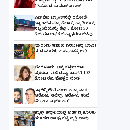
ಅತ್ಯಾಚಾರಗೈದು ಕೊಲೆ ಮಾಡಿ ಎಸೆದ
17ವರ್ಷದ ಕಾಮುಕ ಬಾಲಕ
ಎಸ್‌ಬಿಐ ಬ್ಯಾಂಕ್‌ನಲ್ಲಿ‌ ದರೋಡೆ-
ಬ್ಯಾಂಕ್​ನ ಮ್ಯಾನೇಜರ್‌, ಕ್ಯಾಶಿಯರ್‌,
ಸಿಬ್ಬಂದಿಯನ್ನು ಕಟ್ಟಿ 8 ಕೋಟಿ 50
ಕೆ.ಜಿ.ಗೂ ಅಧಿಕ ಚಿನ್ನಾಭರಣ ಕಳವು
ಸೆ.25ರಂದು ಹಸೆಮಣೆ ಏರಬೇಕಿದ್ದ ಭಾವೀ
ಮದುಮಗಳು ಅಪಘಾತಕ್ಕೆ ಬಲಿ
ಬೆಂಗಳೂರು: ಚಿನ್ನ ಕಳ್ಳಸಾಗಾಟ
ಪ್ರಕರಣ- ನಟಿ ರನ್ಯಾ ರಾವ್‌ಗೆ 102
ಕೋಟಿ ರೂ. ಮೊತ್ತದ ದಂಡ
ಎಫ್‌ಬಿ ಸ್ನೇಹಿತೆ ಮೇಲೆ ಅತ್ಯಾಚಾರ -
ಆರೋಪಿ ಅರೆಸ್ಟ್, ಆರೋಪಿ ತಂದೆ
ಮೇಲೂ ಎಫ್ಐಆರ್
ಕ್ರಾಕ್ಸ್ ಚಪ್ಪಲಿಯಲ್ಲಿ ಅಡಗಿದ್ದ ಕೊಳಕು
ಮಂಡಲ ಹಾವು ಕಚ್ಚಿ ವ್ಯಕ್ತಿ ಸಾವು