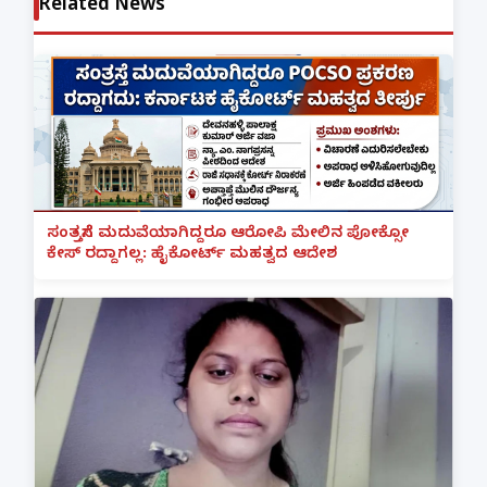
Related News
ಸಂತ್ರಸ್ತೆಗೆ ಮದುವೆಯಾಗಿದ್ದರೂ ಆರೋಪಿ ಮೇಲಿನ ಪೋಕ್ಸೋ
ಕೇಸ್ ರದ್ದಾಗಲ್ಲ: ಹೈಕೋರ್ಟ್ ಮಹತ್ವದ ಆದೇಶ