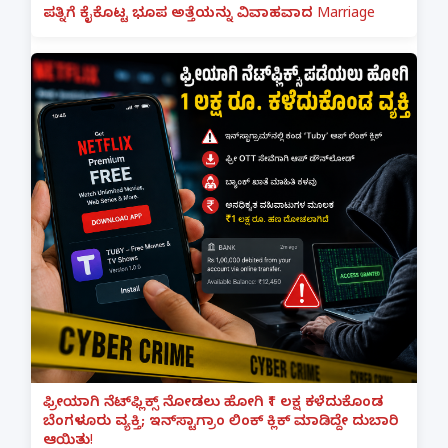
ಪತ್ನಿಗೆ ಕೈಕೊಟ್ಟ ಭೂಪ ಅತ್ತೆಯನ್ನು ವಿವಾಹವಾದ Marriage
ಫ್ರೀಯಾಗಿ ನೆಟ್‌ಫ್ಲಿಕ್ಸ್ ನೋಡಲು ಹೋಗಿ ₹1 ಲಕ್ಷ ಕಳೆದುಕೊಂಡ
ಬೆಂಗಳೂರು ವ್ಯಕ್ತಿ; ಇನ್‌ಸ್ಟಾಗ್ರಾಂ ಲಿಂಕ್ ಕ್ಲಿಕ್ ಮಾಡಿದ್ದೇ ದುಬಾರಿ
ಆಯಿತು!