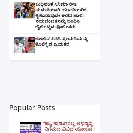
ಬುದ್ಧಿವಂತ ಸಿನಿಮಾ ರೀತಿ
ಮದುವೆಯಾಗಿ ಯುವತಿಯರಿಗೆ
ಕೈಕೊಡುವುದೇ ಈತನ ಚಾಳಿ:
ನಯವಂಚಕನನ್ನು ಬಂಧಿಸಿ
ಜೈಲಿಗಟ್ಟಿದ ಪೊಲೀಸರು
ಜಿಲೆಟಿನ್ ಸಿಡಿಸಿ ಪ್ರೇಯಸಿಯನ್ನು
ಕೊಲೆಗೈದ ಪ್ರಿಯಕರ
Popular Posts
ರಾಜ್ಯ ಕಾಡುಗೊಲ್ಲ ಅಭಿವೃದ್ಧಿ
ನಿಗಮದ ವಿವಿಧ ಯೋಜನೆ :