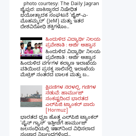
photo courtesy: The Daily Jagran
ಜೈಪುರ: ಪಾಕಿಸ್ತಾನದ ನಿಷೇಧಿತ
ಭಯೋತ್ಪಾದಕ ಸಂಘಟನೆ 'ಜೈಶ್-ಎ-
ಮೊಹಮ್ಮದ್' (JeM) ಮತ್ತು ಇತರ
ದೇಶವಿರೋಧಿ ಶಕ್ತಿಗಳೊಂ...
ಹಿಂದುಳಿದ ವಿದ್ಯಾರ್ಥಿ ನಿಲಯ
ಪ್ರವೇಶಾತಿ : ಅರ್ಜಿ ಆಹ್ವಾನ
ಹಿಂದುಳಿದ ವಿದ್ಯಾರ್ಥಿ ನಿಲಯ
ಪ್ರವೇಶಾತಿ : ಅರ್ಜಿ ಆಹ್ವಾನ
ಹಿಂದುಳಿದ ವರ್ಗಗಳ ಕಲ್ಯಾಣ ಇಲಾಖೆಯ
ವತಿಯಿಂದ ಪ್ರಸಕ್ತ ಸಾಲಿನಲ್ಲಿ ಇಲಾಖೆಯ
ಮೆಟ್ರಿಕ್ ನಂತರದ ಬಾಲಕ ಮತ್ತು ಬ...
ಕ್ಷಿಪಣಿಗಳ ನೆರಳಲ್ಲಿ, ಗಣಿಗಳ
ನಡುವೆ: ಹಾರ್ಮುಜ್
ಸಂಕಷ್ಟದಿಂದ ಭಾರತದ
ಎಲ್‌ಪಿಜಿ ಟ್ಯಾಂಕರ್ ಪಾರು
[Hormuz]
ಭಾರತದ ಧ್ವಜ ಹೊತ್ತ ಎಲ್‌ಪಿಜಿ ಟ್ಯಾಂಕರ್
'ಪೈನ್ ಗ್ಯಾಸ್' ಇತ್ತೀಚೆಗೆ ಹಾರ್ಮುಜ್
ಜಲಸಂಧಿಯಲ್ಲಿ ಇರಾನ್‌ನಿಂದ ವಿಧಿಸಲಾದ
ಸಂಚಾರ ನಿರ್ಬಂಧಗಳಿಂದ...