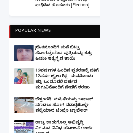
ನಾಯಕರು, ಅಚ್ಚರಿಯ ಗೆಲುವು
ಸಾಧಿಸಿದ ಹೊಸಬರು [Election]
POPULAR NEWS
ಸ್ನೇಹಿತನೊಂದಿಗೆ ಮನೆ ಬಿಟ್ಟು
ಹೋಗುತ್ತೇನೆಂದ ಪುತ್ರಿಯನ್ನು ಕತ್ತು
ಹಿಚುಕಿ ಹತ್ಯೆಗೈದ ತಾಯಿ
16ವರ್ಷಗಳ ಹಿಂದಿನ ಪ್ರಕರಣಕ್ಕೆ ಪತಿಗೆ
12ವರ್ಷ ಜೈಲು ಶಿಕ್ಷೆ- ಮನನೊಂದು
ಪತ್ನಿ ಒಂದೂವರೆ ವರ್ಷದ
ಮಗುವಿನೊಂದಿಗೆ ನೇಣಿಗೆ ಶರಣು
ಬೆಳ್ತಂಗಡಿ: ಮಹಿಳೆಯನ್ನು ಬಚಾವ್
ಮಾಡಲು ಹೋಗಿ ನಡುರಸ್ತೆಯಲ್ಲೇ
ಪಲ್ಟಿಯಾದ ಟೆಂಪೊ ಟ್ರಾವೆಲರ್
ರಾಜ್ಯ ಕಾಡುಗೊಲ್ಲ ಅಭಿವೃದ್ಧಿ
ನಿಗಮದ ವಿವಿಧ ಯೋಜನೆ : ಅರ್ಜಿ