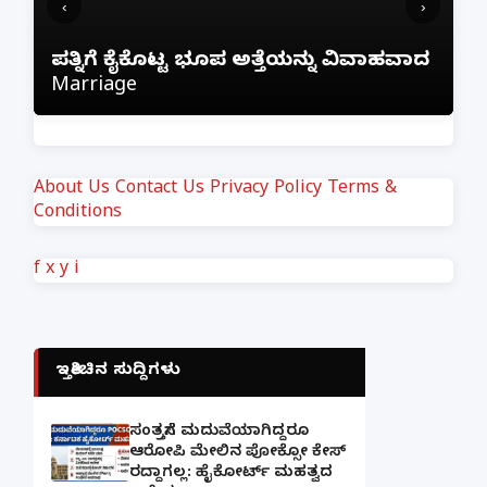
‹
›
ಫ್ರೀಯಾಗಿ ನೆಟ್‌ಫ್ಲಿಕ್ಸ್ ನೋಡಲು ಹೋಗಿ ₹1 ಲಕ್ಷ
ಾದ
ಕಳೆದುಕೊಂಡ ಬೆಂಗಳೂರು ವ್ಯಕ್ತಿ; ಇನ್‌ಸ್ಟಾಗ್ರಾಂ
ಲಿಂಕ್ ಕ್ಲಿಕ್ ಮಾಡಿದ್ದೇ ದುಬಾರಿ ಆಯಿತು!
About Us
Contact Us
Privacy Policy
Terms &
Conditions
f
x
y
i
ಇತ್ತೀಚಿನ ಸುದ್ದಿಗಳು
ಸಂತ್ರಸ್ತೆಗೆ ಮದುವೆಯಾಗಿದ್ದರೂ
ಆರೋಪಿ ಮೇಲಿನ ಪೋಕ್ಸೋ ಕೇಸ್
ರದ್ದಾಗಲ್ಲ: ಹೈಕೋರ್ಟ್ ಮಹತ್ವದ