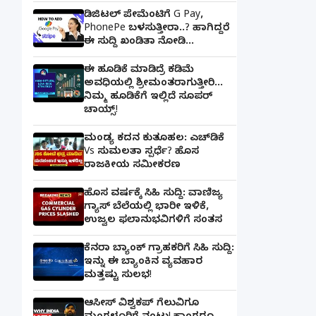
ಡಿಜಿಟಲ್ ಪೇಮೆಂಟಿಗೆ G Pay,
PhonePe ಬಳಸುತ್ತೀರಾ..? ಹಾಗಿದ್ದರೆ
ಈ ಸುದ್ದಿ ಖಂಡಿತಾ ನೋಡಿ...
ಈ ಹೂಡಿಕೆ ಮಾಡಿದ್ರೆ ಕಡಿಮೆ
ಅವಧಿಯಲ್ಲಿ ಶ್ರೀಮಂತರಾಗುತ್ತೀರಿ...
ನಿಮ್ಮ ಹೂಡಿಕೆಗೆ ಇಲ್ಲಿದೆ ಸೂಪರ್
ಚಾಯ್ಸ್‌!
ಮಂಡ್ಯ ಕದನ ಕುತೂಹಲ: ಎಚ್‌ಡಿಕೆ
Vs ಸುಮಲತಾ ಸ್ಪರ್ಧೆ? ಹೊಸ
ರಾಜಕೀಯ ಸಮೀಕರಣ
ಹೊಸ ವರ್ಷಕ್ಕೆ ಸಿಹಿ ಸುದ್ದಿ: ವಾಣಿಜ್ಯ
ಗ್ಯಾಸ್‌ ಬೆಲೆಯಲ್ಲಿ ಭಾರೀ ಇಳಿಕೆ,
ಉಜ್ವಲ ಫಲಾನುಭವಿಗಳಿಗೆ ಸಂತಸ
ಕೆನರಾ ಬ್ಯಾಂಕ್‌ ಗ್ರಾಹಕರಿಗೆ ಸಿಹಿ ಸುದ್ದಿ:
ಇನ್ನು ಈ ಬ್ಯಾಂಕಿನ ವ್ಯವಹಾರ
ಮತ್ತಷ್ಟು ಸುಲಭ!
ಆಸೀಸ್ ವಿಶ್ವಕಪ್ ಗೆಲುವಿಗೂ