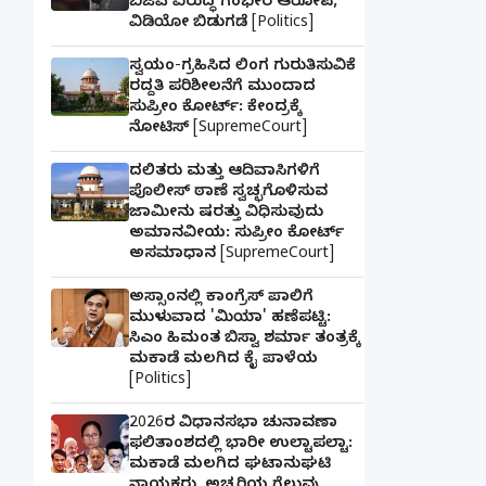
ಬಿಜೆಪಿ ವಿರುದ್ಧ ಗಂಭೀರ ಆರೋಪ,
ವಿಡಿಯೋ ಬಿಡುಗಡೆ [Politics]
ಸ್ವಯಂ-ಗ್ರಹಿಸಿದ ಲಿಂಗ ಗುರುತಿಸುವಿಕೆ
ರದ್ದತಿ ಪರಿಶೀಲನೆಗೆ ಮುಂದಾದ
ಸುಪ್ರೀಂ ಕೋರ್ಟ್: ಕೇಂದ್ರಕ್ಕೆ
ನೋಟಿಸ್ [SupremeCourt]
ದಲಿತರು ಮತ್ತು ಆದಿವಾಸಿಗಳಿಗೆ
ಪೊಲೀಸ್ ಠಾಣೆ ಸ್ವಚ್ಛಗೊಳಿಸುವ
ಜಾಮೀನು ಷರತ್ತು ವಿಧಿಸುವುದು
ಅಮಾನವೀಯ: ಸುಪ್ರೀಂ ಕೋರ್ಟ್
ಅಸಮಾಧಾನ [SupremeCourt]
ಅಸ್ಸಾಂನಲ್ಲಿ ಕಾಂಗ್ರೆಸ್ ಪಾಲಿಗೆ
ಮುಳುವಾದ 'ಮಿಯಾ' ಹಣೆಪಟ್ಟಿ:
ಸಿಎಂ ಹಿಮಂತ ಬಿಸ್ವಾ ಶರ್ಮಾ ತಂತ್ರಕ್ಕೆ
ಮಕಾಡೆ ಮಲಗಿದ ಕೈ ಪಾಳೆಯ
[Politics]
2026ರ ವಿಧಾನಸಭಾ ಚುನಾವಣಾ
ಫಲಿತಾಂಶದಲ್ಲಿ ಭಾರೀ ಉಲ್ಟಾಪಲ್ಟಾ:
ಮಕಾಡೆ ಮಲಗಿದ ಘಟಾನುಘಟಿ