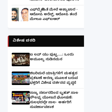
ನೊಟೀಸ್ ಜಾರಿಗೊಳಿಸಿದ ಪೊಲೀಸ್
ಎಫ್‌ಬಿ ಸ್ನೇಹಿತೆ ಮೇಲೆ ಅತ್ಯಾಚಾರ -
ಆರೋಪಿ ಅರೆಸ್ಟ್, ಆರೋಪಿ ತಂದೆ
ಮೇಲೂ ಎಫ್ಐಆರ್
ವಿಶೇಷ ವರದಿ
ಐ ಲವ್ ಯು ಪುಟ್ಟ.....: ಒಂದು
ಅಮೂಲ್ಯ ನುಡಿನಮನ
ಶಬರಿಮಲೆ ಯಾತ್ರಿಗಳಿಗೆ ಮಹತ್ವದ
ಪ್ರಕಟಣೆ ಅರಣ್ಯ ಮೂಲಕ ಬರುವ
ಭಕ್ತರಿಗೆ ವಿಶೇಷ ದರ್ಶನದ ವ್ಯವಸ್ಥೆ
ರಾಜ್ಯ ಸರ್ಕಾರದಿಂದ ಬೃಹತ್ ಸಾಲ
ಸೌಲಭ್ಯ ಯೋಜನೆ ಘೋಷಣೆ:
ಸುಲಭದಲ್ಲೇ ಸಾಲ- ಅರ್ಹರಿಗೆ
ಸುವರ್ಣಾವಕಾಶ