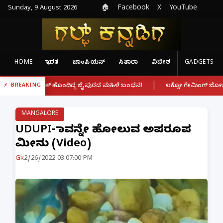
Sunday, 9 August 2026
🏠
Facebook
X
YouTube
HOME
ಭಾರತ
ಚಾಂಪಿಯನ್
ಸಿತಾರಾ
ವಿದೇಶ
GADGETS
|
ಹೊಂದಿದ್ದ ಜೈಪುರದ ಮಹಿಳೆ ಬಂಧನ!
ಲಕ್ನೋ ಗೇಮಿಂಗ್ ಜೋನ್‌ನಲ್ಲಿ ಭೀಕರ ಅಗ್
BREAKING
MANGALORE
UDUPI- ಹಾವನ್ನೇ ಹೋಲುವ ಅಪರೂಪ
ಮೀನು (Video)
Gk
2/26/2022 03:07:00 PM