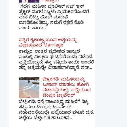
ಗೊತ್ತಾ..??
ಗದಗ​: ಮಹಿಳಾ ಪೊಲೀಸ್​ ಸಬ್ ​ಇನ್​
ಸ್ಪೆಕ್ಟರ್​ ಮಗಳೊಬ್ಬಳು ಪ್ರಿಯಕರನೊಂದಿಗೆ
ಮನೆ ಬಿಟ್ಟು ಹೋಗಿ ಮದುವೆ
ಮಾಡಿಕೊಂಡಿದ್ದು, ನಮಗೆ ರಕ್ಷಣೆ ಕೊಡಿ
ಎಂದು ತಾಯ...
ಪತ್ನಿಗೆ ಕೈಕೊಟ್ಟ ಭೂಪ ಅತ್ತೆಯನ್ನು
ವಿವಾಹವಾದ Marriage
ಕಾನ್ಪುರ: ಉತ್ತರ ಪ್ರದೇಶದ ಕಾನ್ಪುರ
ಎಂಬಲ್ಲಿ ವಿಲಕ್ಷಣ ಘಟನೆಯೊಂದು ನಡೆದಿದೆ.
ವ್ಯಕ್ತಿಯೊಬ್ಬನು ತನ್ನ ಪತ್ನಿಯ ತಾಯಿ ಅಂದರೆ
ತನ್ನ ಅತ್ತೆಯನ್ನೇ ವಿವಾಹವಾಗಿದ್ದಾನೆ. ಸದ್...
ಬೆಳ್ತಂಗಡಿ: ಮಹಿಳೆಯನ್ನು
ಬಚಾವ್ ಮಾಡಲು ಹೋಗಿ
ನಡುರಸ್ತೆಯಲ್ಲೇ ಪಲ್ಟಿಯಾದ
ಟೆಂಪೊ ಟ್ರಾವೆಲರ್
ಬೆಳ್ತಂಗಡಿ: ರಸ್ತೆ ದಾಟುತ್ತಿದ್ದ ಮಹಿಳೆಗೆ ಡಿಕ್ಕಿ
ತಪ್ಪಿಸಲು ಟೆಂಪೋ ಟ್ರಾವೆಲರ್
ನಡುವರಸ್ತೆಯಲ್ಲೇ ಪಲ್ಟಿಯಾದ ಘಟನೆ ದ.ಕ.
ಜಿಲ್ಲೆಯ ಬೆಳ್ತಂಗಡಿ ತಾಲೂಕಿನ...