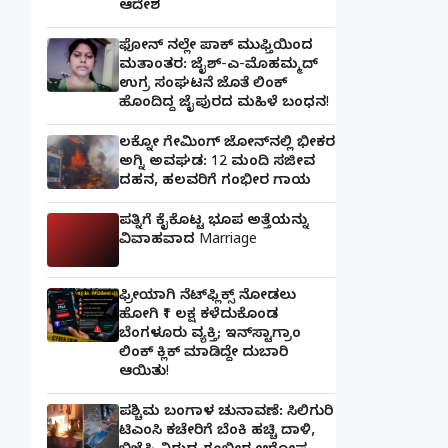
ಆದೇಶ
ಫೋನ್ ನಲ್ಲೇ ಪಾಕ್ ಮುಫ್ತಿಯಿಂದ
ಮತಾಂತರ: ಜೈಶ್-ಎ-ಮೊಹಮ್ಮದ್
ಉಗ್ರ ಸಂಘಟನೆ ಜೊತೆ ಲಿಂಕ್
ಹೊಂದಿದ್ದ ಜೈಪುರದ ಮಹಿಳೆ ಬಂಧನ!
ಲಕ್ನೋ ಗೇಮಿಂಗ್ ಜೋನ್‌ನಲ್ಲಿ ಭೀಕರ
ಅಗ್ನಿ ಅವಘಡ: 12 ಮಂದಿ ಸಜೀವ
ದಹನ, ಹಲವರಿಗೆ ಗಂಭೀರ ಗಾಯ
ಪತ್ನಿಗೆ ಕೈಕೊಟ್ಟ ಭೂಪ ಅತ್ತೆಯನ್ನು
ವಿವಾಹವಾದ Marriage
ಫ್ರೀಯಾಗಿ ನೆಟ್‌ಫ್ಲಿಕ್ಸ್ ನೋಡಲು
ಹೋಗಿ ₹1 ಲಕ್ಷ ಕಳೆದುಕೊಂಡ
ಬೆಂಗಳೂರು ವ್ಯಕ್ತಿ; ಇನ್‌ಸ್ಟಾಗ್ರಾಂ
ಲಿಂಕ್ ಕ್ಲಿಕ್ ಮಾಡಿದ್ದೇ ದುಬಾರಿ
ಆಯಿತು!
ಪಶ್ಚಿಮ ಬಂಗಾಳ ಚುನಾವಣೆ: ಸಿಲಿಗುರಿ
ಟಿಎಂಸಿ ಕಚೇರಿಗೆ ಬೆಂಕಿ ಹಚ್ಚಿ ದಾಳಿ,