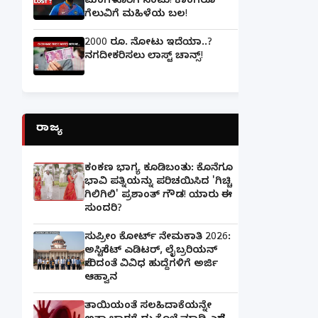
ಮಂಗಳೂರಿಗೆ ನಂಟು! ಕಾಂಗರೂ
ಗೆಲುವಿಗೆ ಮಹಿಳೆಯ ಬಲ!
2000 ರೂ. ನೋಟು ಇದೆಯಾ..?
ನಗದೀಕರಿಸಲು ಲಾಸ್ಟ್‌ ಚಾನ್ಸ್‌!
ರಾಜ್ಯ
ಕಂಕಣ ಭಾಗ್ಯ ಕೂಡಿಬಂತು: ಕೊನೆಗೂ
ಭಾವಿ ಪತ್ನಿಯನ್ನು ಪರಿಚಯಿಸಿದ 'ಗಿಚ್ಚಿ
ಗಿಲಿಗಿಲಿ' ಪ್ರಶಾಂತ್ ಗೌಡ! ಯಾರು ಈ
ಸುಂದರಿ?
ಸುಪ್ರೀಂ ಕೋರ್ಟ್ ನೇಮಕಾತಿ 2026:
ಅಸಿಸ್ಟೆಂಟ್ ಎಡಿಟರ್, ಲೈಬ್ರರಿಯನ್
ಸೇರಿದಂತೆ ವಿವಿಧ ಹುದ್ದೆಗಳಿಗೆ ಅರ್ಜಿ
ಆಹ್ವಾನ
ತಾಯಿಯಂತೆ ಸಲಹಿದಾಕೆಯನ್ನೇ