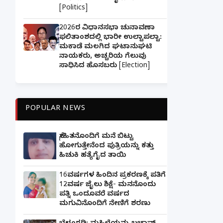
[Politics]
2026ರ ವಿಧಾನಸಭಾ ಚುನಾವಣಾ
ಫಲಿತಾಂಶದಲ್ಲಿ ಭಾರೀ ಉಲ್ಟಾಪಲ್ಟಾ:
ಮಕಾಡೆ ಮಲಗಿದ ಘಟಾನುಘಟಿ
ನಾಯಕರು, ಅಚ್ಚರಿಯ ಗೆಲುವು
ಸಾಧಿಸಿದ ಹೊಸಬರು [Election]
POPULAR NEWS
ಸ್ನೇಹಿತನೊಂದಿಗೆ ಮನೆ ಬಿಟ್ಟು
ಹೋಗುತ್ತೇನೆಂದ ಪುತ್ರಿಯನ್ನು ಕತ್ತು
ಹಿಚುಕಿ ಹತ್ಯೆಗೈದ ತಾಯಿ
16ವರ್ಷಗಳ ಹಿಂದಿನ ಪ್ರಕರಣಕ್ಕೆ ಪತಿಗೆ
12ವರ್ಷ ಜೈಲು ಶಿಕ್ಷೆ- ಮನನೊಂದು
ಪತ್ನಿ ಒಂದೂವರೆ ವರ್ಷದ
ಮಗುವಿನೊಂದಿಗೆ ನೇಣಿಗೆ ಶರಣು