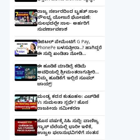
ರಾಜ್ಯ ಸರ್ಕಾರದಿಂದ ಬೃಹತ್ ಸಾಲ
ಸೌಲಭ್ಯ ಯೋಜನೆ ಘೋಷಣೆ:
ಸುಲಭದಲ್ಲೇ ಸಾಲ- ಅರ್ಹರಿಗೆ
ಸುವರ್ಣಾವಕಾಶ
ಡಿಜಿಟಲ್ ಪೇಮೆಂಟಿಗೆ G Pay,
PhonePe ಬಳಸುತ್ತೀರಾ..? ಹಾಗಿದ್ದರೆ
ಈ ಸುದ್ದಿ ಖಂಡಿತಾ ನೋಡಿ...
ಈ ಹೂಡಿಕೆ ಮಾಡಿದ್ರೆ ಕಡಿಮೆ
ಅವಧಿಯಲ್ಲಿ ಶ್ರೀಮಂತರಾಗುತ್ತೀರಿ...
ನಿಮ್ಮ ಹೂಡಿಕೆಗೆ ಇಲ್ಲಿದೆ ಸೂಪರ್
ಚಾಯ್ಸ್‌!
ಮಂಡ್ಯ ಕದನ ಕುತೂಹಲ: ಎಚ್‌ಡಿಕೆ
Vs ಸುಮಲತಾ ಸ್ಪರ್ಧೆ? ಹೊಸ
ರಾಜಕೀಯ ಸಮೀಕರಣ
ಹೊಸ ವರ್ಷಕ್ಕೆ ಸಿಹಿ ಸುದ್ದಿ: ವಾಣಿಜ್ಯ
ಗ್ಯಾಸ್‌ ಬೆಲೆಯಲ್ಲಿ ಭಾರೀ ಇಳಿಕೆ,
ಉಜ್ವಲ ಫಲಾನುಭವಿಗಳಿಗೆ ಸಂತಸ