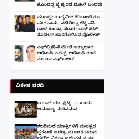
ಹೊಂದಿದ್ದ ಜೈಪುರದ ಮಹಿಳೆ ಬಂಧನ!
ಮುಂಬೈ: ಉದ್ಯಮಿಗೆ 60ಕೋಟಿ ರೂ.
ಪಂಗನಾಮ- ನಟಿ ಶಿಲ್ಪಾ ಶೆಟ್ಟಿ ಪತಿ
ರಾಜ್ ಕುಂದ್ರಾ ಪರಾರಿ- ಲುಕ್ ಔಟ್
ನೊಟೀಸ್ ಜಾರಿಗೊಳಿಸಿದ ಪೊಲೀಸ್
ಎಫ್‌ಬಿ ಸ್ನೇಹಿತೆ ಮೇಲೆ ಅತ್ಯಾಚಾರ -
ಆರೋಪಿ ಅರೆಸ್ಟ್, ಆರೋಪಿ ತಂದೆ
ಮೇಲೂ ಎಫ್ಐಆರ್
ವಿಶೇಷ ವರದಿ
ಐ ಲವ್ ಯು ಪುಟ್ಟ.....: ಒಂದು
ಅಮೂಲ್ಯ ನುಡಿನಮನ
ಶಬರಿಮಲೆ ಯಾತ್ರಿಗಳಿಗೆ ಮಹತ್ವದ
ಪ್ರಕಟಣೆ ಅರಣ್ಯ ಮೂಲಕ ಬರುವ
ಭಕ್ತರಿಗೆ ವಿಶೇಷ ದರ್ಶನದ ವ್ಯವಸ್ಥೆ