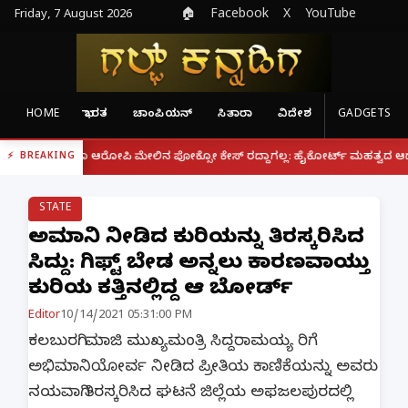
Friday, 7 August 2026
🏠
Facebook
X
YouTube
HOME
ಭಾರತ
ಚಾಂಪಿಯನ್
ಸಿತಾರಾ
ವಿದೇಶ
GADGETS
|
್ದರೂ ಆರೋಪಿ ಮೇಲಿನ ಪೋಕ್ಸೋ ಕೇಸ್ ರದ್ದಾಗಲ್ಲ: ಹೈಕೋರ್ಟ್ ಮಹತ್ವದ ಆದೇಶ
ಫೋನ್
BREAKING
STATE
ಅಭಿಮಾನಿ ನೀಡಿದ ಕುರಿಯನ್ನು ತಿರಸ್ಕರಿಸಿದ
ಸಿದ್ದು: ಗಿಫ್ಟ್ ಬೇಡ ಅನ್ನಲು ಕಾರಣವಾಯ್ತು
ಕುರಿಯ ಕತ್ತಿನಲ್ಲಿದ್ದ ಆ ಬೋರ್ಡ್
Editor
10/14/2021 05:31:00 PM
ಕಲಬುರಗಿ: ಮಾಜಿ ಮುಖ್ಯಮಂತ್ರಿ ಸಿದ್ದರಾಮಯ್ಯ ರಿಗೆ
ಅಭಿಮಾನಿಯೋರ್ವ ನೀಡಿದ ಪ್ರೀತಿಯ ಕಾಣಿಕೆಯನ್ನು ಅವರು
ನಯವಾಗಿ ತಿರಸ್ಕರಿಸಿದ ಘಟನೆ ಜಿಲ್ಲೆಯ ಅಫಜಲಪುರದಲ್ಲಿ