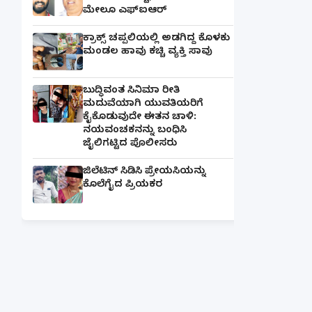
ಮೇಲೂ ಎಫ್ಐಆರ್
ಕ್ರಾಕ್ಸ್ ಚಪ್ಪಲಿಯಲ್ಲಿ ಅಡಗಿದ್ದ ಕೊಳಕು
ಮಂಡಲ ಹಾವು ಕಚ್ಚಿ ವ್ಯಕ್ತಿ ಸಾವು
ಬುದ್ಧಿವಂತ ಸಿನಿಮಾ ರೀತಿ
ಮದುವೆಯಾಗಿ ಯುವತಿಯರಿಗೆ
ಕೈಕೊಡುವುದೇ ಈತನ ಚಾಳಿ:
ನಯವಂಚಕನನ್ನು ಬಂಧಿಸಿ
ಜೈಲಿಗಟ್ಟಿದ ಪೊಲೀಸರು
ಜಿಲೆಟಿನ್ ಸಿಡಿಸಿ ಪ್ರೇಯಸಿಯನ್ನು
ಕೊಲೆಗೈದ ಪ್ರಿಯಕರ