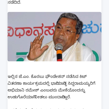
ನಡೆದಿದೆ.
ಇಲ್ಲಿನ ಜೆ.ಎಂ. ಕೊರಬು ಫೌಂಡೇಶನ್​ ನಡೆಸಿದ ಕಿಟ್
ವಿತರಣಾ ಕಾರ್ಯಕ್ರಮದಲ್ಲಿ ಭಾಗಿಯಾಗಿದ್ದ ಸಿದ್ದರಾಮಯ್ಯರಿಗೆ
ಅಭಿಮಾನಿ ರಮೇಶ್​ ಎಂಬವರು ಮೇಕೆಯೊಂದನ್ನು
ಉಡುಗೊರೆಯಾಗಿ ನೀಡಲು ಮುಂದಾಗಿದ್ದಾರೆ.