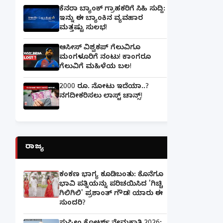
ಕೆನರಾ ಬ್ಯಾಂಕ್‌ ಗ್ರಾಹಕರಿಗೆ ಸಿಹಿ ಸುದ್ದಿ:
ಇನ್ನು ಈ ಬ್ಯಾಂಕಿನ ವ್ಯವಹಾರ
ಮತ್ತಷ್ಟು ಸುಲಭ!
ಆಸೀಸ್ ವಿಶ್ವಕಪ್ ಗೆಲುವಿಗೂ
ಮಂಗಳೂರಿಗೆ ನಂಟು! ಕಾಂಗರೂ
ಗೆಲುವಿಗೆ ಮಹಿಳೆಯ ಬಲ!
2000 ರೂ. ನೋಟು ಇದೆಯಾ..?
ನಗದೀಕರಿಸಲು ಲಾಸ್ಟ್‌ ಚಾನ್ಸ್‌!
ರಾಜ್ಯ
ಕಂಕಣ ಭಾಗ್ಯ ಕೂಡಿಬಂತು: ಕೊನೆಗೂ
ಭಾವಿ ಪತ್ನಿಯನ್ನು ಪರಿಚಯಿಸಿದ 'ಗಿಚ್ಚಿ
ಗಿಲಿಗಿಲಿ' ಪ್ರಶಾಂತ್ ಗೌಡ! ಯಾರು ಈ
ಸುಂದರಿ?