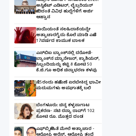
ಸುಪ್ರೀಂ ಕೋರ್ಟ್ ನೇಮಕಾತಿ 2026:
ಅಸಿಸ್ಟೆಂಟ್ ಎಡಿಟರ್, ಲೈಬ್ರರಿಯನ್
ಸೇರಿದಂತೆ ವಿವಿಧ ಹುದ್ದೆಗಳಿಗೆ ಅರ್ಜಿ
ಆಹ್ವಾನ
ತಾಯಿಯಂತೆ ಸಲಹಿದಾಕೆಯನ್ನೇ
ಅತ್ಯಾಚಾರಗೈದು ಕೊಲೆ ಮಾಡಿ ಎಸೆದ
17ವರ್ಷದ ಕಾಮುಕ ಬಾಲಕ
ಎಸ್‌ಬಿಐ ಬ್ಯಾಂಕ್‌ನಲ್ಲಿ‌ ದರೋಡೆ-
ಬ್ಯಾಂಕ್​ನ ಮ್ಯಾನೇಜರ್‌, ಕ್ಯಾಶಿಯರ್‌,
ಸಿಬ್ಬಂದಿಯನ್ನು ಕಟ್ಟಿ 8 ಕೋಟಿ 50
ಕೆ.ಜಿ.ಗೂ ಅಧಿಕ ಚಿನ್ನಾಭರಣ ಕಳವು
ಸೆ.25ರಂದು ಹಸೆಮಣೆ ಏರಬೇಕಿದ್ದ ಭಾವೀ
ಮದುಮಗಳು ಅಪಘಾತಕ್ಕೆ ಬಲಿ
ಬೆಂಗಳೂರು: ಚಿನ್ನ ಕಳ್ಳಸಾಗಾಟ
ಪ್ರಕರಣ- ನಟಿ ರನ್ಯಾ ರಾವ್‌ಗೆ 102
ಕೋಟಿ ರೂ. ಮೊತ್ತದ ದಂಡ
ಎಫ್‌ಬಿ ಸ್ನೇಹಿತೆ ಮೇಲೆ ಅತ್ಯಾಚಾರ -
ಆರೋಪಿ ಅರೆಸ್ಟ್, ಆರೋಪಿ ತಂದೆ