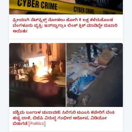
ಫ್ರೀಯಾಗಿ ನೆಟ್‌ಫ್ಲಿಕ್ಸ್ ನೋಡಲು ಹೋಗಿ ₹1 ಲಕ್ಷ ಕಳೆದುಕೊಂಡ
ಬೆಂಗಳೂರು ವ್ಯಕ್ತಿ; ಇನ್‌ಸ್ಟಾಗ್ರಾಂ ಲಿಂಕ್ ಕ್ಲಿಕ್ ಮಾಡಿದ್ದೇ ದುಬಾರಿ
ಆಯಿತು!
ಪಶ್ಚಿಮ ಬಂಗಾಳ ಚುನಾವಣೆ: ಸಿಲಿಗುರಿ ಟಿಎಂಸಿ ಕಚೇರಿಗೆ ಬೆಂಕಿ
ಹಚ್ಚಿ ದಾಳಿ, ಬಿಜೆಪಿ ವಿರುದ್ಧ ಗಂಭೀರ ಆರೋಪ, ವಿಡಿಯೋ
ಬಿಡುಗಡೆ [Politics]