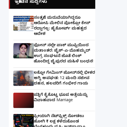
ಇತ್ತೀಚಿನ ಸುದ್ದಿಗಳು
ಸಂತ್ರಸ್ತೆಗೆ ಮದುವೆಯಾಗಿದ್ದರೂ
ಆರೋಪಿ ಮೇಲಿನ ಪೋಕ್ಸೋ ಕೇಸ್
ರದ್ದಾಗಲ್ಲ: ಹೈಕೋರ್ಟ್ ಮಹತ್ವದ
ಆದೇಶ
ಫೋನ್ ನಲ್ಲೇ ಪಾಕ್ ಮುಫ್ತಿಯಿಂದ
ಮತಾಂತರ: ಜೈಶ್-ಎ-ಮೊಹಮ್ಮದ್
ಉಗ್ರ ಸಂಘಟನೆ ಜೊತೆ ಲಿಂಕ್
ಹೊಂದಿದ್ದ ಜೈಪುರದ ಮಹಿಳೆ ಬಂಧನ!
ಲಕ್ನೋ ಗೇಮಿಂಗ್ ಜೋನ್‌ನಲ್ಲಿ ಭೀಕರ
ಅಗ್ನಿ ಅವಘಡ: 12 ಮಂದಿ ಸಜೀವ
ದಹನ, ಹಲವರಿಗೆ ಗಂಭೀರ ಗಾಯ
ಪತ್ನಿಗೆ ಕೈಕೊಟ್ಟ ಭೂಪ ಅತ್ತೆಯನ್ನು
ವಿವಾಹವಾದ Marriage
ಫ್ರೀಯಾಗಿ ನೆಟ್‌ಫ್ಲಿಕ್ಸ್ ನೋಡಲು
ಹೋಗಿ ₹1 ಲಕ್ಷ ಕಳೆದುಕೊಂಡ