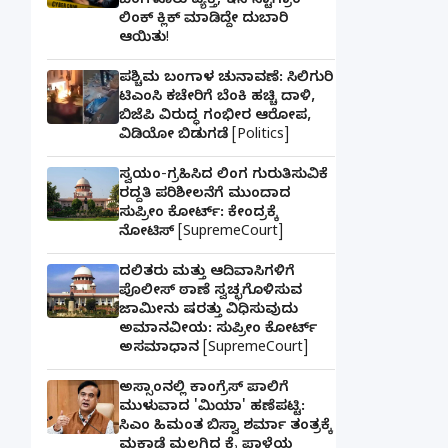
ಬೆಂಗಳೂರು ವ್ಯಕ್ತಿ; ಇನ್‌ಸ್ಟಾಗ್ರಾಂ
ಲಿಂಕ್ ಕ್ಲಿಕ್ ಮಾಡಿದ್ದೇ ದುಬಾರಿ
ಆಯಿತು!
ಪಶ್ಚಿಮ ಬಂಗಾಳ ಚುನಾವಣೆ: ಸಿಲಿಗುರಿ
ಟಿಎಂಸಿ ಕಚೇರಿಗೆ ಬೆಂಕಿ ಹಚ್ಚಿ ದಾಳಿ,
ಬಿಜೆಪಿ ವಿರುದ್ಧ ಗಂಭೀರ ಆರೋಪ,
ವಿಡಿಯೋ ಬಿಡುಗಡೆ [Politics]
ಸ್ವಯಂ-ಗ್ರಹಿಸಿದ ಲಿಂಗ ಗುರುತಿಸುವಿಕೆ
ರದ್ದತಿ ಪರಿಶೀಲನೆಗೆ ಮುಂದಾದ
ಸುಪ್ರೀಂ ಕೋರ್ಟ್: ಕೇಂದ್ರಕ್ಕೆ
ನೋಟಿಸ್ [SupremeCourt]
ದಲಿತರು ಮತ್ತು ಆದಿವಾಸಿಗಳಿಗೆ
ಪೊಲೀಸ್ ಠಾಣೆ ಸ್ವಚ್ಛಗೊಳಿಸುವ
ಜಾಮೀನು ಷರತ್ತು ವಿಧಿಸುವುದು
ಅಮಾನವೀಯ: ಸುಪ್ರೀಂ ಕೋರ್ಟ್
ಅಸಮಾಧಾನ [SupremeCourt]
ಅಸ್ಸಾಂನಲ್ಲಿ ಕಾಂಗ್ರೆಸ್ ಪಾಲಿಗೆ
ಮುಳುವಾದ 'ಮಿಯಾ' ಹಣೆಪಟ್ಟಿ:
ಸಿಎಂ ಹಿಮಂತ ಬಿಸ್ವಾ ಶರ್ಮಾ ತಂತ್ರಕ್ಕೆ
ಮಕಾಡೆ ಮಲಗಿದ ಕೈ ಪಾಳೆಯ