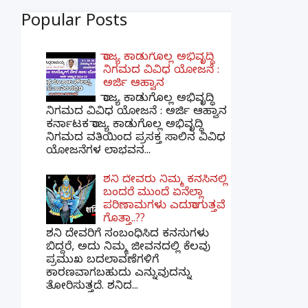
Popular Posts
ರಾಜ್ಯ ಕಾಡುಗೊಲ್ಲ ಅಭಿವೃದ್ಧಿ
ನಿಗಮದ ವಿವಿಧ ಯೋಜನೆ :
ಅರ್ಜಿ ಆಹ್ವಾನ
ರಾಜ್ಯ ಕಾಡುಗೊಲ್ಲ ಅಭಿವೃದ್ಧಿ
ನಿಗಮದ ವಿವಿಧ ಯೋಜನೆ : ಅರ್ಜಿ ಆಹ್ವಾನ
ಕರ್ನಾಟಕ ರಾಜ್ಯ ಕಾಡುಗೊಲ್ಲ ಅಭಿವೃದ್ಧಿ
ನಿಗಮದ ವತಿಯಿಂದ ಪ್ರಸಕ್ತ ಸಾಲಿನ ವಿವಿಧ
ಯೋಜನೆಗಳ ಲಾಭವನ...
ಶನಿ ದೇವರು ನಿಮ್ಮ ಕನಸಿನಲ್ಲಿ
ಬಂದರೆ ಮುಂದೆ ಏನೆಲ್ಲಾ
ಪರಿಣಾಮಗಳು ಎದುರಾಗುತ್ತವೆ
ಗೊತ್ತಾ..??
ಶನಿ ದೇವರಿಗೆ ಸಂಬಂಧಿಸಿದ ಕನಸುಗಳು
ಬಿದ್ದರೆ, ಅದು ನಿಮ್ಮ ಜೀವನದಲ್ಲಿ ಕೆಲವು
ಪ್ರಮುಖ ಬದಲಾವಣೆಗಳಿಗೆ
ಕಾರಣವಾಗಬಹುದು ಎನ್ನುವುದನ್ನು
ತೋರಿಸುತ್ತದೆ. ಶನಿದ...