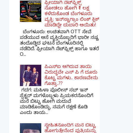
ಫ್ರೀಯಾಗಿ ನೆಟ್‌ಫ್ಲಿಕ್ಸ್
ನೋಡಲು ಹೋಗಿ ₹1 ಲಕ್ಷ
ಕಳೆದುಕೊಂಡ ಬೆಂಗಳೂರು
ವ್ಯಕ್ತಿ; ಇನ್‌ಸ್ಟಾಗ್ರಾಂ ಲಿಂಕ್ ಕ್ಲಿಕ್
ಮಾಡಿದ್ದೇ ದುಬಾರಿ ಆಯಿತು!
ಬೆಂಗಳೂರು: ಉಚಿತವಾಗಿ OTT ಸೇವೆ
ಪಡೆಯುವ ಆಸೆ ವ್ಯಕ್ತಿಯೊಬ್ಬರಿಗೆ ಭಾರೀ ನಷ್ಟ
ತಂದೊಡ್ಡಿದ ಘಟನೆ ಬೆಂಗಳೂರಿನಲ್ಲಿ
ನಡೆದಿದೆ. ಫ್ರೀಯಾಗಿ ನೆಟ್‌ಫ್ಲಿಕ್ಸ್ ಹಾಗೂ ಇತರೆ
O...
ಪಿಎಸ್​ಐ ಆಗಿರುವ ತಾಯಿ
ವಿರುದ್ಧವೇ ಎಸ್ ಪಿ ಗೆ ದೂರು
ಕೊಟ್ಟ ಮಗಳು.. ಕಾರಣವೇನು
ಗೊತ್ತಾ..??
ಗದಗ​: ಮಹಿಳಾ ಪೊಲೀಸ್​ ಸಬ್ ​ಇನ್​
ಸ್ಪೆಕ್ಟರ್​ ಮಗಳೊಬ್ಬಳು ಪ್ರಿಯಕರನೊಂದಿಗೆ
ಮನೆ ಬಿಟ್ಟು ಹೋಗಿ ಮದುವೆ
ಮಾಡಿಕೊಂಡಿದ್ದು, ನಮಗೆ ರಕ್ಷಣೆ ಕೊಡಿ
ಎಂದು ತಾಯ...
ಸ್ನೇಹಿತನೊಂದಿಗೆ ಮನೆ ಬಿಟ್ಟು
ಹೋಗುತ್ತೇನೆಂದ ಪುತ್ರಿಯನ್ನು