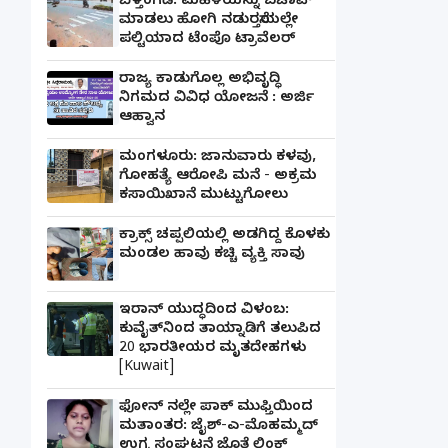
ಬೆಳ್ತಂಗಡಿ: ಮಹಿಳೆಯನ್ನು ಬಚಾವ್
ಮಾಡಲು ಹೋಗಿ ನಡುರಸ್ತೆಯಲ್ಲೇ
ಪಲ್ಟಿಯಾದ ಟೆಂಪೊ ಟ್ರಾವೆಲರ್
ರಾಜ್ಯ ಕಾಡುಗೊಲ್ಲ ಅಭಿವೃದ್ಧಿ
ನಿಗಮದ ವಿವಿಧ ಯೋಜನೆ : ಅರ್ಜಿ
ಆಹ್ವಾನ
ಮಂಗಳೂರು: ಜಾನುವಾರು ಕಳವು,
ಗೋಹತ್ಯೆ ಆರೋಪಿ ಮನೆ - ಅಕ್ರಮ
ಕಸಾಯಿಖಾನೆ ಮುಟ್ಟುಗೋಲು
ಕ್ರಾಕ್ಸ್ ಚಪ್ಪಲಿಯಲ್ಲಿ ಅಡಗಿದ್ದ ಕೊಳಕು
ಮಂಡಲ ಹಾವು ಕಚ್ಚಿ ವ್ಯಕ್ತಿ ಸಾವು
ಇರಾನ್ ಯುದ್ಧದಿಂದ ವಿಳಂಬ:
ಕುವೈತ್‌ನಿಂದ ತಾಯ್ನಾಡಿಗೆ ತಲುಪಿದ
20 ಭಾರತೀಯರ ಮೃತದೇಹಗಳು
[Kuwait]
ಫೋನ್ ನಲ್ಲೇ ಪಾಕ್ ಮುಫ್ತಿಯಿಂದ
ಮತಾಂತರ: ಜೈಶ್-ಎ-ಮೊಹಮ್ಮದ್
ಉಗ್ರ ಸಂಘಟನೆ ಜೊತೆ ಲಿಂಕ್