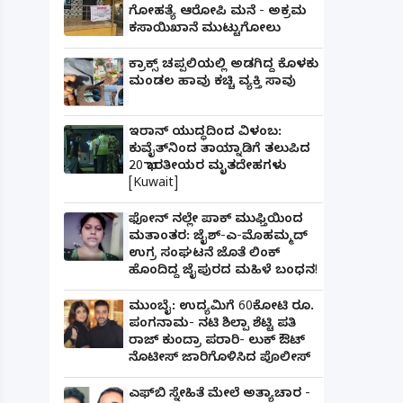
ಗೋಹತ್ಯೆ ಆರೋಪಿ ಮನೆ - ಅಕ್ರಮ
ಕಸಾಯಿಖಾನೆ ಮುಟ್ಟುಗೋಲು
ಕ್ರಾಕ್ಸ್ ಚಪ್ಪಲಿಯಲ್ಲಿ ಅಡಗಿದ್ದ ಕೊಳಕು
ಮಂಡಲ ಹಾವು ಕಚ್ಚಿ ವ್ಯಕ್ತಿ ಸಾವು
ಇರಾನ್ ಯುದ್ಧದಿಂದ ವಿಳಂಬ:
ಕುವೈತ್‌ನಿಂದ ತಾಯ್ನಾಡಿಗೆ ತಲುಪಿದ
20 ಭಾರತೀಯರ ಮೃತದೇಹಗಳು
[Kuwait]
ಫೋನ್ ನಲ್ಲೇ ಪಾಕ್ ಮುಫ್ತಿಯಿಂದ
ಮತಾಂತರ: ಜೈಶ್-ಎ-ಮೊಹಮ್ಮದ್
ಉಗ್ರ ಸಂಘಟನೆ ಜೊತೆ ಲಿಂಕ್
ಹೊಂದಿದ್ದ ಜೈಪುರದ ಮಹಿಳೆ ಬಂಧನ!
ಮುಂಬೈ: ಉದ್ಯಮಿಗೆ 60ಕೋಟಿ ರೂ.
ಪಂಗನಾಮ- ನಟಿ ಶಿಲ್ಪಾ ಶೆಟ್ಟಿ ಪತಿ
ರಾಜ್ ಕುಂದ್ರಾ ಪರಾರಿ- ಲುಕ್ ಔಟ್
ನೊಟೀಸ್ ಜಾರಿಗೊಳಿಸಿದ ಪೊಲೀಸ್
ಪತ್ನಿಗೆ ಕೈಕೊಟ್ಟ ಭೂಪ ಅತ್ತೆಯನ್ನು ವಿವಾಹವಾದ Marriag
ಎಫ್‌ಬಿ ಸ್ನೇಹಿತೆ ಮೇಲೆ ಅತ್ಯಾಚಾರ -