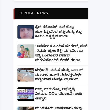
POPULAR NEWS
ಸ್ನೇಹಿತನೊಂದಿಗೆ ಮನೆ ಬಿಟ್ಟು
ಹೋಗುತ್ತೇನೆಂದ ಪುತ್ರಿಯನ್ನು ಕತ್ತು
ಹಿಚುಕಿ ಹತ್ಯೆಗೈದ ತಾಯಿ
16ವರ್ಷಗಳ ಹಿಂದಿನ ಪ್ರಕರಣಕ್ಕೆ ಪತಿಗೆ
12ವರ್ಷ ಜೈಲು ಶಿಕ್ಷೆ- ಮನನೊಂದು
ಪತ್ನಿ ಒಂದೂವರೆ ವರ್ಷದ
ಮಗುವಿನೊಂದಿಗೆ ನೇಣಿಗೆ ಶರಣು
ಬೆಳ್ತಂಗಡಿ: ಮಹಿಳೆಯನ್ನು ಬಚಾವ್
ಮಾಡಲು ಹೋಗಿ ನಡುರಸ್ತೆಯಲ್ಲೇ
ಪಲ್ಟಿಯಾದ ಟೆಂಪೊ ಟ್ರಾವೆಲರ್
ರಾಜ್ಯ ಕಾಡುಗೊಲ್ಲ ಅಭಿವೃದ್ಧಿ
ನಿಗಮದ ವಿವಿಧ ಯೋಜನೆ : ಅರ್ಜಿ
ಆಹ್ವಾನ
ಮಂಗಳೂರು: ಜಾನುವಾರು ಕಳವು,