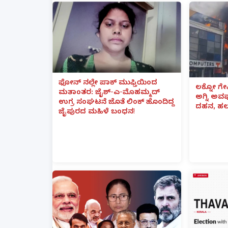
ಫೋನ್ ನಲ್ಲೇ ಪಾಕ್ ಮುಫ್ತಿಯಿಂದ
ಲಕ್ನೋ ಗೇ
ಮತಾಂತರ: ಜೈಶ್-ಎ-ಮೊಹಮ್ಮದ್
ಅಗ್ನಿ ಅ
ಉಗ್ರ ಸಂಘಟನೆ ಜೊತೆ ಲಿಂಕ್ ಹೊಂದಿದ್ದ
ದಹನ, ಹಲ
ಜೈಪುರದ ಮಹಿಳೆ ಬಂಧನ!