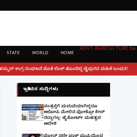
ADVT
AGRICULTURE
ba
STATE
WORLD
HOME
|
ಲಿಂಕ್ ಹೊಂದಿದ್ದ ಜೈಪುರದ ಮಹಿಳೆ ಬಂಧನ!
ಲಕ್ನೋ ಗೇಮಿಂಗ್
ಇತ್ತೀಚಿನ ಸುದ್ದಿಗಳು
ಸಂತ್ರಸ್ತೆಗೆ ಮದುವೆಯಾಗಿದ್ದರೂ
ಆರೋಪಿ ಮೇಲಿನ ಪೋಕ್ಸೋ ಕೇಸ್
ರದ್ದಾಗಲ್ಲ: ಹೈಕೋರ್ಟ್ ಮಹತ್ವದ
ಆದೇಶ
ಫೋನ್ ನಲ್ಲೇ ಪಾಕ್ ಮುಫ್ತಿಯಿಂದ