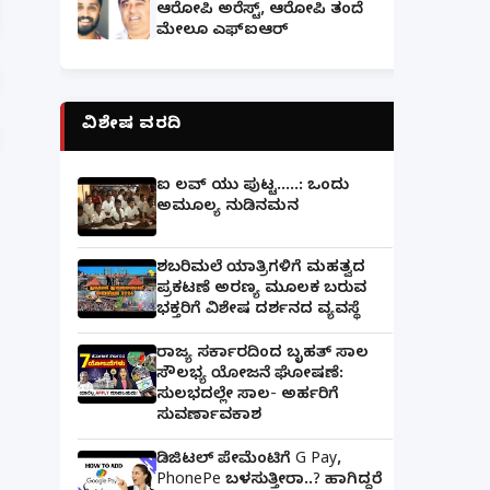
ಆರೋಪಿ ಅರೆಸ್ಟ್, ಆರೋಪಿ ತಂದೆ
ಮೇಲೂ ಎಫ್ಐಆರ್
ವಿಶೇಷ ವರದಿ
ಐ ಲವ್ ಯು ಪುಟ್ಟ.....: ಒಂದು
ಅಮೂಲ್ಯ ನುಡಿನಮನ
ಶಬರಿಮಲೆ ಯಾತ್ರಿಗಳಿಗೆ ಮಹತ್ವದ
ಪ್ರಕಟಣೆ ಅರಣ್ಯ ಮೂಲಕ ಬರುವ
ಭಕ್ತರಿಗೆ ವಿಶೇಷ ದರ್ಶನದ ವ್ಯವಸ್ಥೆ
ರಾಜ್ಯ ಸರ್ಕಾರದಿಂದ ಬೃಹತ್ ಸಾಲ
ಸೌಲಭ್ಯ ಯೋಜನೆ ಘೋಷಣೆ:
ಸುಲಭದಲ್ಲೇ ಸಾಲ- ಅರ್ಹರಿಗೆ
ಸುವರ್ಣಾವಕಾಶ
ಡಿಜಿಟಲ್ ಪೇಮೆಂಟಿಗೆ G Pay,
PhonePe ಬಳಸುತ್ತೀರಾ..? ಹಾಗಿದ್ದರೆ