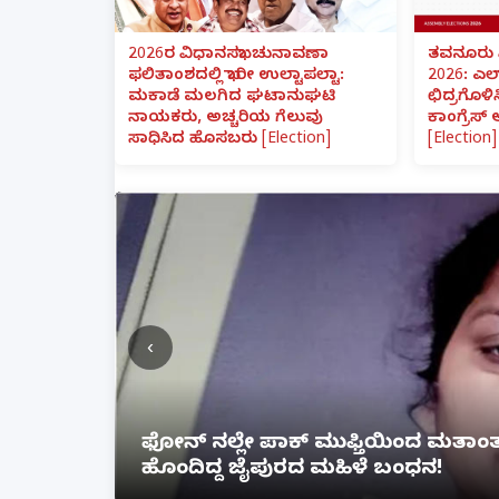
2026ರ ವಿಧಾನಸಭಾ ಚುನಾವಣಾ
ತವನೂರು 
ಫಲಿತಾಂಶದಲ್ಲಿ ಭಾರೀ ಉಲ್ಟಾಪಲ್ಟಾ:
2026: ಎಲ
ಮಕಾಡೆ ಮಲಗಿದ ಘಟಾನುಘಟಿ
ಛಿದ್ರಗೊಳಿ
ನಾಯಕರು, ಅಚ್ಚರಿಯ ಗೆಲುವು
ಕಾಂಗ್ರೆಸ್
ಸಾಧಿಸಿದ ಹೊಸಬರು [Election]
[Election]
‹
ೆ ಲಿಂಕ್
ಲಕ್ನೋ ಗೇಮಿಂಗ್ ಜೋನ್‌ನಲ್ಲಿ ಭೀಕರ ಅ
ಗಾಯ