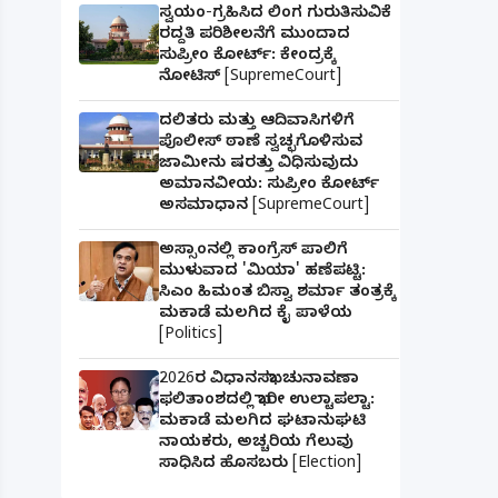
ಸ್ವಯಂ-ಗ್ರಹಿಸಿದ ಲಿಂಗ ಗುರುತಿಸುವಿಕೆ
ರದ್ದತಿ ಪರಿಶೀಲನೆಗೆ ಮುಂದಾದ
ಸುಪ್ರೀಂ ಕೋರ್ಟ್: ಕೇಂದ್ರಕ್ಕೆ
ನೋಟಿಸ್ [SupremeCourt]
ದಲಿತರು ಮತ್ತು ಆದಿವಾಸಿಗಳಿಗೆ
ಪೊಲೀಸ್ ಠಾಣೆ ಸ್ವಚ್ಛಗೊಳಿಸುವ
ಜಾಮೀನು ಷರತ್ತು ವಿಧಿಸುವುದು
ಅಮಾನವೀಯ: ಸುಪ್ರೀಂ ಕೋರ್ಟ್
ಅಸಮಾಧಾನ [SupremeCourt]
ಅಸ್ಸಾಂನಲ್ಲಿ ಕಾಂಗ್ರೆಸ್ ಪಾಲಿಗೆ
ಮುಳುವಾದ 'ಮಿಯಾ' ಹಣೆಪಟ್ಟಿ:
ಸಿಎಂ ಹಿಮಂತ ಬಿಸ್ವಾ ಶರ್ಮಾ ತಂತ್ರಕ್ಕೆ
ಮಕಾಡೆ ಮಲಗಿದ ಕೈ ಪಾಳೆಯ
[Politics]
2026ರ ವಿಧಾನಸಭಾ ಚುನಾವಣಾ
ಫಲಿತಾಂಶದಲ್ಲಿ ಭಾರೀ ಉಲ್ಟಾಪಲ್ಟಾ:
ಮಕಾಡೆ ಮಲಗಿದ ಘಟಾನುಘಟಿ
ನಾಯಕರು, ಅಚ್ಚರಿಯ ಗೆಲುವು
ಸಾಧಿಸಿದ ಹೊಸಬರು [Election]