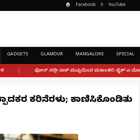
🏠
Facebook
X
YouTube
GADGETS
GLAMOUR
MANGALORE
SPECIAL
ಲೇ ಪಾಕ್ ಮುಫ್ತಿಯಿಂದ ಮತಾಂತರ: ಜೈಶ್-ಎ-ಮೊಹಮ್ಮದ್ ಉಗ್ರ ಸಂಘಟನೆ ಜೊತೆ 
ಾದಕರ ಕರಿನೆರಳು; ಕಾಣಿಸಿಕೊಂಡಿತು