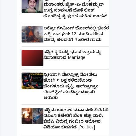
ಮತಾಂತರ: ಜೈಶ್-ಎ-ಮೊಹಮ್ಮದ್
ಉಗ್ರ ಸಂಘಟನೆ ಜೊತೆ ಲಿಂಕ್
ಹೊಂದಿದ್ದ ಜೈಪುರದ ಮಹಿಳೆ ಬಂಧನ!
ಲಕ್ನೋ ಗೇಮಿಂಗ್ ಜೋನ್‌ನಲ್ಲಿ ಭೀಕರ
ಅಗ್ನಿ ಅವಘಡ: 12 ಮಂದಿ ಸಜೀವ
ದಹನ, ಹಲವರಿಗೆ ಗಂಭೀರ ಗಾಯ
ಪತ್ನಿಗೆ ಕೈಕೊಟ್ಟ ಭೂಪ ಅತ್ತೆಯನ್ನು
ವಿವಾಹವಾದ Marriage
ಫ್ರೀಯಾಗಿ ನೆಟ್‌ಫ್ಲಿಕ್ಸ್ ನೋಡಲು
ಹೋಗಿ ₹1 ಲಕ್ಷ ಕಳೆದುಕೊಂಡ
ಬೆಂಗಳೂರು ವ್ಯಕ್ತಿ; ಇನ್‌ಸ್ಟಾಗ್ರಾಂ
ಲಿಂಕ್ ಕ್ಲಿಕ್ ಮಾಡಿದ್ದೇ ದುಬಾರಿ
ಆಯಿತು!
ಪಶ್ಚಿಮ ಬಂಗಾಳ ಚುನಾವಣೆ: ಸಿಲಿಗುರಿ
ಟಿಎಂಸಿ ಕಚೇರಿಗೆ ಬೆಂಕಿ ಹಚ್ಚಿ ದಾಳಿ,
ಬಿಜೆಪಿ ವಿರುದ್ಧ ಗಂಭೀರ ಆರೋಪ,
ವಿಡಿಯೋ ಬಿಡುಗಡೆ [Politics]