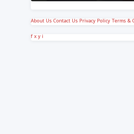
About Us
Contact Us
Privacy Policy
Terms & C
f
x
y
i