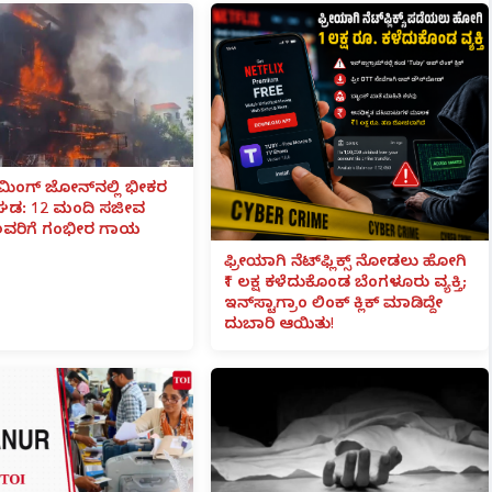
ಮಿಂಗ್ ಜೋನ್‌ನಲ್ಲಿ ಭೀಕರ
ವಘಡ: 12 ಮಂದಿ ಸಜೀವ
ವರಿಗೆ ಗಂಭೀರ ಗಾಯ
ಫ್ರೀಯಾಗಿ ನೆಟ್‌ಫ್ಲಿಕ್ಸ್ ನೋಡಲು ಹೋಗಿ
₹1 ಲಕ್ಷ ಕಳೆದುಕೊಂಡ ಬೆಂಗಳೂರು ವ್ಯಕ್ತಿ;
ಇನ್‌ಸ್ಟಾಗ್ರಾಂ ಲಿಂಕ್ ಕ್ಲಿಕ್ ಮಾಡಿದ್ದೇ
ದುಬಾರಿ ಆಯಿತು!