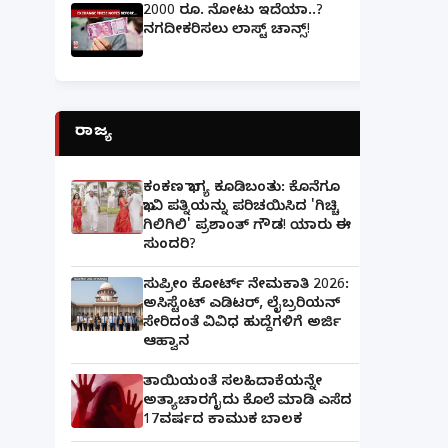
2000 ರೂ. ನೋಟು ಇದೆಯಾ..?
ನಗದೀಕರಿಸಲು ಲಾಸ್ಟ್‌ ಚಾನ್ಸ್‌!
ರಾಜ್ಯ
ಕಂಕಣ ಭಾಗ್ಯ ಕೂಡಿಬಂತು: ಕೊನೆಗೂ
ಭಾವಿ ಪತ್ನಿಯನ್ನು ಪರಿಚಯಿಸಿದ 'ಗಿಚ್ಚಿ
ಗಿಲಿಗಿಲಿ' ಪ್ರಶಾಂತ್ ಗೌಡ! ಯಾರು ಈ
ಸುಂದರಿ?
ಸುಪ್ರೀಂ ಕೋರ್ಟ್ ನೇಮಕಾತಿ 2026:
ಅಸಿಸ್ಟೆಂಟ್ ಎಡಿಟರ್, ಲೈಬ್ರರಿಯನ್
ಸೇರಿದಂತೆ ವಿವಿಧ ಹುದ್ದೆಗಳಿಗೆ ಅರ್ಜಿ
ಆಹ್ವಾನ
ತಾಯಿಯಂತೆ ಸಲಹಿದಾಕೆಯನ್ನೇ
ಅತ್ಯಾಚಾರಗೈದು ಕೊಲೆ ಮಾಡಿ ಎಸೆದ
17ವರ್ಷದ ಕಾಮುಕ ಬಾಲಕ