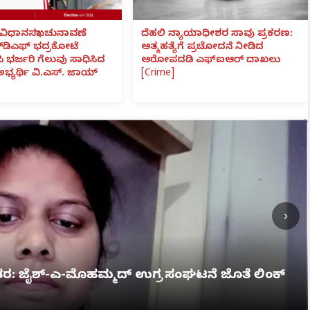
ವಿಧಾನಸಭಾ ಚುನಾವಣೆ
ದೆಹಲಿ ನ್ಯಾಯಾಧೀಶರ ಸಾವು ಪ್ರಕರಣ:
್‌ಡಿಎಫ್ ಭದ್ರಕೋಟೆ
ಆತ್ಮಹತ್ಯೆಗೆ ಪ್ರಚೋದನೆ ನೀಡಿದ
ಸಿ ಭರ್ಜರಿ ಗೆಲುವು ಸಾಧಿಸಿದ
ಆರೋಪದಡಿ ಎಫ್‌ಐಆರ್ ದಾಖಲು
 ಅಭ್ಯರ್ಥಿ ವಿ.ಎಸ್. ಜಾಯ್
[Crime]
›
ಗ್ನಿ ಅವಘಡ: 12 ಮಂದಿ ಸಜೀವ ದಹನ, ಹಲವರಿಗೆ ಗಂಭೀರ