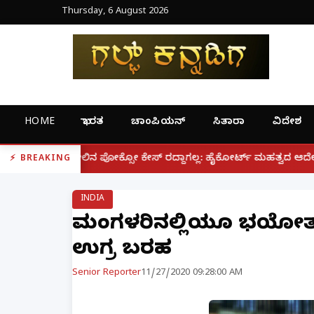
Thursday, 6 August 2026
HOME
ಭಾರತ
ಚಾಂಪಿಯನ್
ಸಿತಾರಾ
ವಿದೇಶ
|
್ಸೋ ಕೇಸ್ ರದ್ದಾಗಲ್ಲ: ಹೈಕೋರ್ಟ್ ಮಹತ್ವದ ಆದೇಶ
ಫೋನ್ ನಲ್
BREAKING
INDIA
ಮಂಗಳೂರಿನಲ್ಲಿಯೂ ಭಯೋತ್ಪ
ಉಗ್ರ ಬರಹ
Senior Reporter
11/27/2020 09:28:00 AM