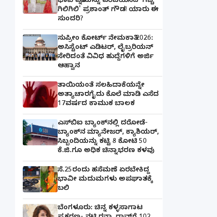
ಭಾವಿ ಪತ್ನಿಯನ್ನು ಪರಿಚಯಿಸಿದ 'ಗಿಚ್ಚಿ
ಗಿಲಿಗಿಲಿ' ಪ್ರಶಾಂತ್ ಗೌಡ! ಯಾರು ಈ
ಸುಂದರಿ?
ಸುಪ್ರೀಂ ಕೋರ್ಟ್ ನೇಮಕಾತಿ 2026:
ಅಸಿಸ್ಟೆಂಟ್ ಎಡಿಟರ್, ಲೈಬ್ರರಿಯನ್
ಸೇರಿದಂತೆ ವಿವಿಧ ಹುದ್ದೆಗಳಿಗೆ ಅರ್ಜಿ
ಆಹ್ವಾನ
ತಾಯಿಯಂತೆ ಸಲಹಿದಾಕೆಯನ್ನೇ
ಅತ್ಯಾಚಾರಗೈದು ಕೊಲೆ ಮಾಡಿ ಎಸೆದ
17ವರ್ಷದ ಕಾಮುಕ ಬಾಲಕ
ಎಸ್‌ಬಿಐ ಬ್ಯಾಂಕ್‌ನಲ್ಲಿ‌ ದರೋಡೆ-
ಬ್ಯಾಂಕ್​ನ ಮ್ಯಾನೇಜರ್‌, ಕ್ಯಾಶಿಯರ್‌,
ಸಿಬ್ಬಂದಿಯನ್ನು ಕಟ್ಟಿ 8 ಕೋಟಿ 50
ಕೆ.ಜಿ.ಗೂ ಅಧಿಕ ಚಿನ್ನಾಭರಣ ಕಳವು
ಸೆ.25ರಂದು ಹಸೆಮಣೆ ಏರಬೇಕಿದ್ದ
ಭಾವೀ ಮದುಮಗಳು ಅಪಘಾತಕ್ಕೆ
ಬಲಿ
ಬೆಂಗಳೂರು: ಚಿನ್ನ ಕಳ್ಳಸಾಗಾಟ