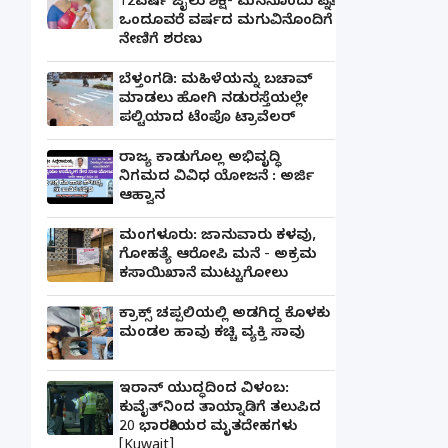
12ವರ್ಷ ಜೈಲು ಶಿಕ್ಷೆ- ಮನನೊಂದು ಪತ್ನಿ
ಒಂದೂವರೆ ವರ್ಷದ ಮಗುವಿನೊಂದಿಗೆ
ನೇಣಿಗೆ ಶರಣು
ಬೆಳ್ತಂಗಡಿ: ಮಹಿಳೆಯನ್ನು ಬಚಾವ್
ಮಾಡಲು ಹೋಗಿ ನಡುರಸ್ತೆಯಲ್ಲೇ
ಪಲ್ಟಿಯಾದ ಟೆಂಪೊ ಟ್ರಾವೆಲರ್
ರಾಜ್ಯ ಕಾಡುಗೊಲ್ಲ ಅಭಿವೃದ್ಧಿ
ನಿಗಮದ ವಿವಿಧ ಯೋಜನೆ : ಅರ್ಜಿ
ಆಹ್ವಾನ
ಮಂಗಳೂರು: ಜಾನುವಾರು ಕಳವು,
ಗೋಹತ್ಯೆ ಆರೋಪಿ ಮನೆ - ಅಕ್ರಮ
ಕಸಾಯಿಖಾನೆ ಮುಟ್ಟುಗೋಲು
ಕ್ರಾಕ್ಸ್ ಚಪ್ಪಲಿಯಲ್ಲಿ ಅಡಗಿದ್ದ ಕೊಳಕು
ಮಂಡಲ ಹಾವು ಕಚ್ಚಿ ವ್ಯಕ್ತಿ ಸಾವು
ಇರಾನ್ ಯುದ್ಧದಿಂದ ವಿಳಂಬ:
ಕುವೈತ್‌ನಿಂದ ತಾಯ್ನಾಡಿಗೆ ತಲುಪಿದ
20 ಭಾರತೀಯರ ಮೃತದೇಹಗಳು
[Kuwait]