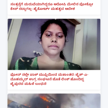
ಸಂತ್ರಸ್ತೆಗೆ ಮದುವೆಯಾಗಿದ್ದರೂ ಆರೋಪಿ ಮೇಲಿನ ಪೋಕ್ಸೋ
ಕೇಸ್ ರದ್ದಾಗಲ್ಲ: ಹೈಕೋರ್ಟ್ ಮಹತ್ವದ ಆದೇಶ
ಫೋನ್ ನಲ್ಲೇ ಪಾಕ್ ಮುಫ್ತಿಯಿಂದ ಮತಾಂತರ: ಜೈಶ್-ಎ-
ಮೊಹಮ್ಮದ್ ಉಗ್ರ ಸಂಘಟನೆ ಜೊತೆ ಲಿಂಕ್ ಹೊಂದಿದ್ದ
ಜೈಪುರದ ಮಹಿಳೆ ಬಂಧನ!