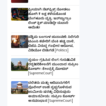
ಫ್ರೀಯಾಗಿ ನೆಟ್‌ಫ್ಲಿಕ್ಸ್ ನೋಡಲು
ಹೋಗಿ ₹1 ಲಕ್ಷ ಕಳೆದುಕೊಂಡ
ಬೆಂಗಳೂರು ವ್ಯಕ್ತಿ; ಇನ್‌ಸ್ಟಾಗ್ರಾಂ
ಲಿಂಕ್ ಕ್ಲಿಕ್ ಮಾಡಿದ್ದೇ ದುಬಾರಿ
ಆಯಿತು!
ಪಶ್ಚಿಮ ಬಂಗಾಳ ಚುನಾವಣೆ: ಸಿಲಿಗುರಿ
ಟಿಎಂಸಿ ಕಚೇರಿಗೆ ಬೆಂಕಿ ಹಚ್ಚಿ ದಾಳಿ,
ಬಿಜೆಪಿ ವಿರುದ್ಧ ಗಂಭೀರ ಆರೋಪ,
ವಿಡಿಯೋ ಬಿಡುಗಡೆ [Politics]
ಸ್ವಯಂ-ಗ್ರಹಿಸಿದ ಲಿಂಗ ಗುರುತಿಸುವಿಕೆ
ರದ್ದತಿ ಪರಿಶೀಲನೆಗೆ ಮುಂದಾದ ಸುಪ್ರೀಂ
ಕೋರ್ಟ್: ಕೇಂದ್ರಕ್ಕೆ ನೋಟಿಸ್
[SupremeCourt]
ದಲಿತರು ಮತ್ತು ಆದಿವಾಸಿಗಳಿಗೆ
ಪೊಲೀಸ್ ಠಾಣೆ ಸ್ವಚ್ಛಗೊಳಿಸುವ
ಜಾಮೀನು ಷರತ್ತು ವಿಧಿಸುವುದು
ಅಮಾನವೀಯ: ಸುಪ್ರೀಂ ಕೋರ್ಟ್
ಅಸಮಾಧಾನ [SupremeCourt]