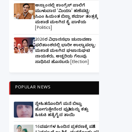
ಅಸ್ಸಾಂನಲ್ಲಿ ಕಾಂಗ್ರೆಸ್ ಪಾಲಿಗೆ
ಮುಳುವಾದ 'ಮಿಯಾ' ಹಣೆಪಟ್ಟಿ:
ಸಿಎಂ ಹಿಮಂತ ಬಿಸ್ವಾ ಶರ್ಮಾ ತಂತ್ರಕ್ಕೆ
ಮಕಾಡೆ ಮಲಗಿದ ಕೈ ಪಾಳೆಯ
[Politics]
2026ರ ವಿಧಾನಸಭಾ ಚುನಾವಣಾ
ಫಲಿತಾಂಶದಲ್ಲಿ ಭಾರೀ ಉಲ್ಟಾಪಲ್ಟಾ:
ಮಕಾಡೆ ಮಲಗಿದ ಘಟಾನುಘಟಿ
ನಾಯಕರು, ಅಚ್ಚರಿಯ ಗೆಲುವು
ಸಾಧಿಸಿದ ಹೊಸಬರು [Election]
POPULAR NEWS
ಸ್ನೇಹಿತನೊಂದಿಗೆ ಮನೆ ಬಿಟ್ಟು
ಹೋಗುತ್ತೇನೆಂದ ಪುತ್ರಿಯನ್ನು ಕತ್ತು
ಹಿಚುಕಿ ಹತ್ಯೆಗೈದ ತಾಯಿ
16ವರ್ಷಗಳ ಹಿಂದಿನ ಪ್ರಕರಣಕ್ಕೆ ಪತಿಗೆ