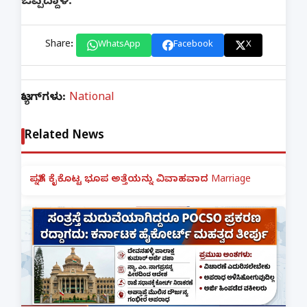
ಒಪ್ಪಿದ್ದಾಳೆ.
Share:
WhatsApp
Facebook
X
ಟ್ಯಾಗ್‌ಗಳು:
National
Related News
ಪತ್ನಿಗೆ ಕೈಕೊಟ್ಟ ಭೂಪ ಅತ್ತೆಯನ್ನು ವಿವಾಹವಾದ Marriage