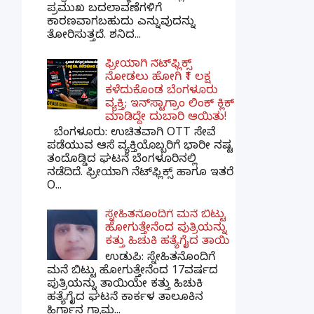
ಪ್ರಮುಖ ಬದಲಾವಣೆಗಳಿಗೆ
ಕಾರಣವಾಗಬಹುದು ಎನ್ನುವುದನ್ನು
ತೋರಿಸುತ್ತದೆ. ಶನಿದ...
ಫ್ರೀಯಾಗಿ ನೆಟ್‌ಫ್ಲಿಕ್ಸ್
ನೋಡಲು ಹೋಗಿ ₹1 ಲಕ್ಷ
ಕಳೆದುಕೊಂಡ ಬೆಂಗಳೂರು
ವ್ಯಕ್ತಿ; ಇನ್‌ಸ್ಟಾಗ್ರಾಂ ಲಿಂಕ್ ಕ್ಲಿಕ್
ಮಾಡಿದ್ದೇ ದುಬಾರಿ ಆಯಿತು!
ಬೆಂಗಳೂರು: ಉಚಿತವಾಗಿ OTT ಸೇವೆ
ಪಡೆಯುವ ಆಸೆ ವ್ಯಕ್ತಿಯೊಬ್ಬರಿಗೆ ಭಾರೀ ನಷ್ಟ
ತಂದೊಡ್ಡಿದ ಘಟನೆ ಬೆಂಗಳೂರಿನಲ್ಲಿ
ನಡೆದಿದೆ. ಫ್ರೀಯಾಗಿ ನೆಟ್‌ಫ್ಲಿಕ್ಸ್ ಹಾಗೂ ಇತರೆ
O...
ಸ್ನೇಹಿತನೊಂದಿಗೆ ಮನೆ ಬಿಟ್ಟು
ಹೋಗುತ್ತೇನೆಂದ ಪುತ್ರಿಯನ್ನು
ಕತ್ತು ಹಿಚುಕಿ ಹತ್ಯೆಗೈದ ತಾಯಿ
ಉಡುಪಿ: ಸ್ನೇಹಿತನೊಂದಿಗೆ
ಮನೆ ಬಿಟ್ಟು ಹೋಗುತ್ತೇನೆಂದ 17ವರ್ಷದ
ಪುತ್ರಿಯನ್ನು ತಾಯಿಯೇ ಕತ್ತು ಹಿಚುಕಿ
ಹತ್ಯೆಗೈದ ಘಟನೆ ಕಾರ್ಕಳ ತಾಲೂಕಿನ
ಹಿರ್ಗಾನ ಗ್ರಾಮ...