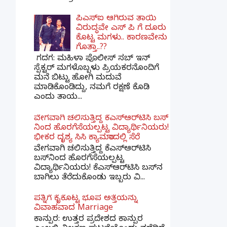
ಪಿಎಸ್​ಐ ಆಗಿರುವ ತಾಯಿ
ವಿರುದ್ಧವೇ ಎಸ್ ಪಿ ಗೆ ದೂರು
ಕೊಟ್ಟ ಮಗಳು.. ಕಾರಣವೇನು
ಗೊತ್ತಾ..??
ಗದಗ​: ಮಹಿಳಾ ಪೊಲೀಸ್​ ಸಬ್ ​ಇನ್​
ಸ್ಪೆಕ್ಟರ್​ ಮಗಳೊಬ್ಬಳು ಪ್ರಿಯಕರನೊಂದಿಗೆ
ಮನೆ ಬಿಟ್ಟು ಹೋಗಿ ಮದುವೆ
ಮಾಡಿಕೊಂಡಿದ್ದು, ನಮಗೆ ರಕ್ಷಣೆ ಕೊಡಿ
ಎಂದು ತಾಯ...
ವೇಗವಾಗಿ ಚಲಿಸುತ್ತಿದ್ದ ಕೆಎಸ್​ಆರ್​ಟಿಸಿ ಬಸ್​
ನಿಂದ ಹೊರಗೆಸೆಯಲ್ಪಟ್ಟ ವಿದ್ಯಾರ್ಥಿನಿಯರು!
ಭೀಕರ ದೃಶ್ಯ ಸಿಸಿ ಕ್ಯಾಮರಾದಲ್ಲಿ ಸೆರೆ
ವೇಗವಾಗಿ ಚಲಿಸುತ್ತಿದ್ದ ಕೆಎಸ್‌ಆರ್‌ಟಿಸಿ
ಬಸ್‌ನಿಂದ ಹೊರಗೆಸೆಯಲ್ಪಟ್ಟ
ವಿದ್ಯಾರ್ಥಿನಿಯರು! ಕೆಎಸ್‌ಆರ್‌ಟಿಸಿ ಬಸ್‌ನ
ಬಾಗಿಲು ತೆರೆದುಕೊಂಡು ಇಬ್ಬರು ವಿ...
ಪತ್ನಿಗೆ ಕೈಕೊಟ್ಟ ಭೂಪ ಅತ್ತೆಯನ್ನು
ವಿವಾಹವಾದ Marriage
ಕಾನ್ಪುರ: ಉತ್ತರ ಪ್ರದೇಶದ ಕಾನ್ಪುರ