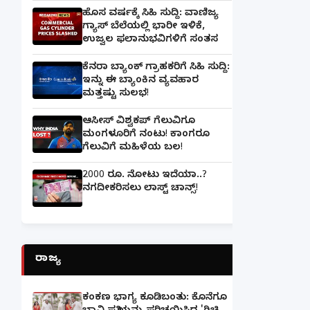
ಹೊಸ ವರ್ಷಕ್ಕೆ ಸಿಹಿ ಸುದ್ದಿ: ವಾಣಿಜ್ಯ
ಗ್ಯಾಸ್‌ ಬೆಲೆಯಲ್ಲಿ ಭಾರೀ ಇಳಿಕೆ,
ಉಜ್ವಲ ಫಲಾನುಭವಿಗಳಿಗೆ ಸಂತಸ
ಕೆನರಾ ಬ್ಯಾಂಕ್‌ ಗ್ರಾಹಕರಿಗೆ ಸಿಹಿ ಸುದ್ದಿ:
ಇನ್ನು ಈ ಬ್ಯಾಂಕಿನ ವ್ಯವಹಾರ
ಮತ್ತಷ್ಟು ಸುಲಭ!
ಆಸೀಸ್ ವಿಶ್ವಕಪ್ ಗೆಲುವಿಗೂ
ಮಂಗಳೂರಿಗೆ ನಂಟು! ಕಾಂಗರೂ
ಗೆಲುವಿಗೆ ಮಹಿಳೆಯ ಬಲ!
2000 ರೂ. ನೋಟು ಇದೆಯಾ..?
ನಗದೀಕರಿಸಲು ಲಾಸ್ಟ್‌ ಚಾನ್ಸ್‌!
ರಾಜ್ಯ
ಕಂಕಣ ಭಾಗ್ಯ ಕೂಡಿಬಂತು: ಕೊನೆಗೂ