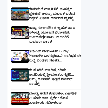
ಶಬರಿಮಲೆ ಯಾತ್ರಿಗಳಿಗೆ ಮಹತ್ವದ
ಪ್ರಕಟಣೆ ಅರಣ್ಯ ಮೂಲಕ ಬರುವ
ಭಕ್ತರಿಗೆ ವಿಶೇಷ ದರ್ಶನದ ವ್ಯವಸ್ಥೆ
ರಾಜ್ಯ ಸರ್ಕಾರದಿಂದ ಬೃಹತ್ ಸಾಲ
ಸೌಲಭ್ಯ ಯೋಜನೆ ಘೋಷಣೆ:
ಸುಲಭದಲ್ಲೇ ಸಾಲ- ಅರ್ಹರಿಗೆ
ಸುವರ್ಣಾವಕಾಶ
ಡಿಜಿಟಲ್ ಪೇಮೆಂಟಿಗೆ G Pay,
PhonePe ಬಳಸುತ್ತೀರಾ..? ಹಾಗಿದ್ದರೆ ಈ
ಸುದ್ದಿ ಖಂಡಿತಾ ನೋಡಿ...
ಈ ಹೂಡಿಕೆ ಮಾಡಿದ್ರೆ ಕಡಿಮೆ
ಅವಧಿಯಲ್ಲಿ ಶ್ರೀಮಂತರಾಗುತ್ತೀರಿ...
ನಿಮ್ಮ ಹೂಡಿಕೆಗೆ ಇಲ್ಲಿದೆ ಸೂಪರ್
ಚಾಯ್ಸ್‌!
ಮಂಡ್ಯ ಕದನ ಕುತೂಹಲ: ಎಚ್‌ಡಿಕೆ
Vs ಸುಮಲತಾ ಸ್ಪರ್ಧೆ? ಹೊಸ
ರಾಜಕೀಯ ಸಮೀಕರಣ