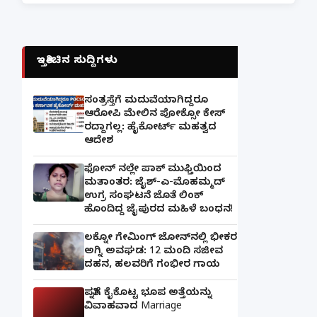
ಇತ್ತೀಚಿನ ಸುದ್ದಿಗಳು
ಸಂತ್ರಸ್ತೆಗೆ ಮದುವೆಯಾಗಿದ್ದರೂ
ಆರೋಪಿ ಮೇಲಿನ ಪೋಕ್ಸೋ ಕೇಸ್
ರದ್ದಾಗಲ್ಲ: ಹೈಕೋರ್ಟ್ ಮಹತ್ವದ
ಆದೇಶ
ಫೋನ್ ನಲ್ಲೇ ಪಾಕ್ ಮುಫ್ತಿಯಿಂದ
ಮತಾಂತರ: ಜೈಶ್-ಎ-ಮೊಹಮ್ಮದ್
ಉಗ್ರ ಸಂಘಟನೆ ಜೊತೆ ಲಿಂಕ್
ಹೊಂದಿದ್ದ ಜೈಪುರದ ಮಹಿಳೆ ಬಂಧನ!
ಲಕ್ನೋ ಗೇಮಿಂಗ್ ಜೋನ್‌ನಲ್ಲಿ ಭೀಕರ
ಅಗ್ನಿ ಅವಘಡ: 12 ಮಂದಿ ಸಜೀವ
ದಹನ, ಹಲವರಿಗೆ ಗಂಭೀರ ಗಾಯ
ಪತ್ನಿಗೆ ಕೈಕೊಟ್ಟ ಭೂಪ ಅತ್ತೆಯನ್ನು
ವಿವಾಹವಾದ Marriage