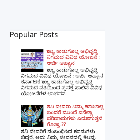
Popular Posts
ರಾಜ್ಯ ಕಾಡುಗೊಲ್ಲ ಅಭಿವೃದ್ಧಿ
ನಿಗಮದ ವಿವಿಧ ಯೋಜನೆ :
ಅರ್ಜಿ ಆಹ್ವಾನ
ರಾಜ್ಯ ಕಾಡುಗೊಲ್ಲ ಅಭಿವೃದ್ಧಿ
ನಿಗಮದ ವಿವಿಧ ಯೋಜನೆ : ಅರ್ಜಿ ಆಹ್ವಾನ
ಕರ್ನಾಟಕ ರಾಜ್ಯ ಕಾಡುಗೊಲ್ಲ ಅಭಿವೃದ್ಧಿ
ನಿಗಮದ ವತಿಯಿಂದ ಪ್ರಸಕ್ತ ಸಾಲಿನ ವಿವಿಧ
ಯೋಜನೆಗಳ ಲಾಭವನ...
ಶನಿ ದೇವರು ನಿಮ್ಮ ಕನಸಿನಲ್ಲಿ
ಬಂದರೆ ಮುಂದೆ ಏನೆಲ್ಲಾ
ಪರಿಣಾಮಗಳು ಎದುರಾಗುತ್ತವೆ
ಗೊತ್ತಾ..??
ಶನಿ ದೇವರಿಗೆ ಸಂಬಂಧಿಸಿದ ಕನಸುಗಳು
ಬಿದ್ದರೆ, ಅದು ನಿಮ್ಮ ಜೀವನದಲ್ಲಿ ಕೆಲವು