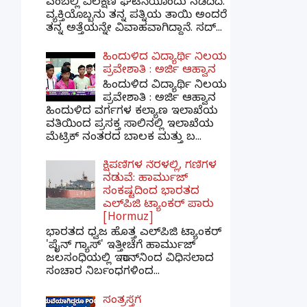
ಎಂಬಲ್ಲಿ ವಿಲಕ್ಷಣ ಘಟನೆಯೊಂದು ನಡೆದಿದೆ.
ವ್ಯಕ್ತಿಯೊಬ್ಬನು ತನ್ನ ಪತ್ನಿಯ ತಾಯಿ ಅಂದರೆ
ತನ್ನ ಅತ್ತೆಯನ್ನೇ ವಿವಾಹವಾಗಿದ್ದಾನೆ. ಸದ್...
ಹಿಂದುಳಿದ ವಿದ್ಯಾರ್ಥಿ ನಿಲಯ
ಪ್ರವೇಶಾತಿ : ಅರ್ಜಿ ಆಹ್ವಾನ
ಹಿಂದುಳಿದ ವಿದ್ಯಾರ್ಥಿ ನಿಲಯ
ಪ್ರವೇಶಾತಿ : ಅರ್ಜಿ ಆಹ್ವಾನ
ಹಿಂದುಳಿದ ವರ್ಗಗಳ ಕಲ್ಯಾಣ ಇಲಾಖೆಯ
ವತಿಯಿಂದ ಪ್ರಸಕ್ತ ಸಾಲಿನಲ್ಲಿ ಇಲಾಖೆಯ
ಮೆಟ್ರಿಕ್ ನಂತರದ ಬಾಲಕ ಮತ್ತು ಬ...
ಕ್ಷಿಪಣಿಗಳ ನೆರಳಲ್ಲಿ, ಗಣಿಗಳ
ನಡುವೆ: ಹಾರ್ಮುಜ್
ಸಂಕಷ್ಟದಿಂದ ಭಾರತದ
ಎಲ್‌ಪಿಜಿ ಟ್ಯಾಂಕರ್ ಪಾರು
[Hormuz]
ಭಾರತದ ಧ್ವಜ ಹೊತ್ತ ಎಲ್‌ಪಿಜಿ ಟ್ಯಾಂಕರ್
'ಪೈನ್ ಗ್ಯಾಸ್' ಇತ್ತೀಚೆಗೆ ಹಾರ್ಮುಜ್
ಜಲಸಂಧಿಯಲ್ಲಿ ಇರಾನ್‌ನಿಂದ ವಿಧಿಸಲಾದ
ಸಂಚಾರ ನಿರ್ಬಂಧಗಳಿಂದ...
ಸಂತ್ರಸ್ತೆಗೆ