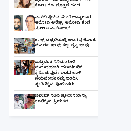
ಪ್ರಕರಣ- ನಟಿ ರನ್ಯಾ ರಾವ್‌ಗೆ 102
ಕೋಟಿ ರೂ. ಮೊತ್ತದ ದಂಡ
ಎಫ್‌ಬಿ ಸ್ನೇಹಿತೆ ಮೇಲೆ ಅತ್ಯಾಚಾರ -
ಆರೋಪಿ ಅರೆಸ್ಟ್, ಆರೋಪಿ ತಂದೆ
ಮೇಲೂ ಎಫ್ಐಆರ್
ಕ್ರಾಕ್ಸ್ ಚಪ್ಪಲಿಯಲ್ಲಿ ಅಡಗಿದ್ದ ಕೊಳಕು
ಮಂಡಲ ಹಾವು ಕಚ್ಚಿ ವ್ಯಕ್ತಿ ಸಾವು
ಬುದ್ಧಿವಂತ ಸಿನಿಮಾ ರೀತಿ
ಮದುವೆಯಾಗಿ ಯುವತಿಯರಿಗೆ
ಕೈಕೊಡುವುದೇ ಈತನ ಚಾಳಿ:
ನಯವಂಚಕನನ್ನು ಬಂಧಿಸಿ
ಜೈಲಿಗಟ್ಟಿದ ಪೊಲೀಸರು
ಜಿಲೆಟಿನ್ ಸಿಡಿಸಿ ಪ್ರೇಯಸಿಯನ್ನು
ಕೊಲೆಗೈದ ಪ್ರಿಯಕರ