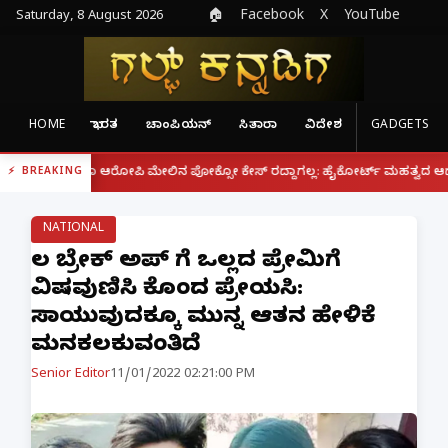
Saturday, 8 August 2026
🏠
Facebook
X
YouTube
HOME
ಭಾರತ
ಚಾಂಪಿಯನ್
ಸಿತಾರಾ
ವಿದೇಶ
GADGETS
|
ರೂ ಆರೋಪಿ ಮೇಲಿನ ಪೋಕ್ಸೋ ಕೇಸ್ ರದ್ದಾಗಲ್ಲ: ಹೈಕೋರ್ಟ್ ಮಹತ್ವದ ಆದೇಶ
ಫೋನ್ 
BREAKING
NATIONAL
ಲವ್ ಬ್ರೇಕ್ ಅಪ್ ಗೆ ಒಲ್ಲದ ಪ್ರೇಮಿಗೆ
ವಿಷವುಣಿಸಿ ಕೊಂದ ಪ್ರೇಯಸಿ:
ಸಾಯುವುದಕ್ಕೂ ಮುನ್ನ ಆತನ ಹೇಳಿಕೆ
ಮನಕಲಕುವಂತಿದೆ
Senior Editor
11/01/2022 02:21:00 PM