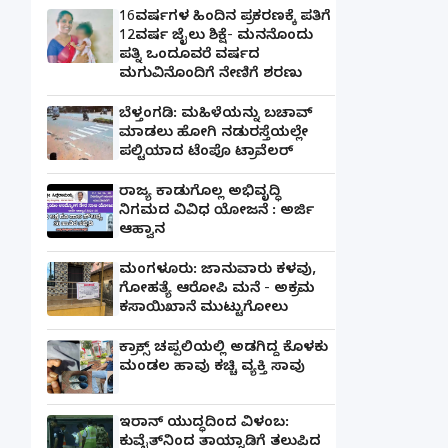
16ವರ್ಷಗಳ ಹಿಂದಿನ ಪ್ರಕರಣಕ್ಕೆ ಪತಿಗೆ
12ವರ್ಷ ಜೈಲು ಶಿಕ್ಷೆ- ಮನನೊಂದು
ಪತ್ನಿ ಒಂದೂವರೆ ವರ್ಷದ
ಮಗುವಿನೊಂದಿಗೆ ನೇಣಿಗೆ ಶರಣು
ಬೆಳ್ತಂಗಡಿ: ಮಹಿಳೆಯನ್ನು ಬಚಾವ್
ಮಾಡಲು ಹೋಗಿ ನಡುರಸ್ತೆಯಲ್ಲೇ
ಪಲ್ಟಿಯಾದ ಟೆಂಪೊ ಟ್ರಾವೆಲರ್
ರಾಜ್ಯ ಕಾಡುಗೊಲ್ಲ ಅಭಿವೃದ್ಧಿ
ನಿಗಮದ ವಿವಿಧ ಯೋಜನೆ : ಅರ್ಜಿ
ಆಹ್ವಾನ
ಮಂಗಳೂರು: ಜಾನುವಾರು ಕಳವು,
ಗೋಹತ್ಯೆ ಆರೋಪಿ ಮನೆ - ಅಕ್ರಮ
ಕಸಾಯಿಖಾನೆ ಮುಟ್ಟುಗೋಲು
ಕ್ರಾಕ್ಸ್ ಚಪ್ಪಲಿಯಲ್ಲಿ ಅಡಗಿದ್ದ ಕೊಳಕು
ಮಂಡಲ ಹಾವು ಕಚ್ಚಿ ವ್ಯಕ್ತಿ ಸಾವು
ಇರಾನ್ ಯುದ್ಧದಿಂದ ವಿಳಂಬ:
ಕುವೈತ್‌ನಿಂದ ತಾಯ್ನಾಡಿಗೆ ತಲುಪಿದ