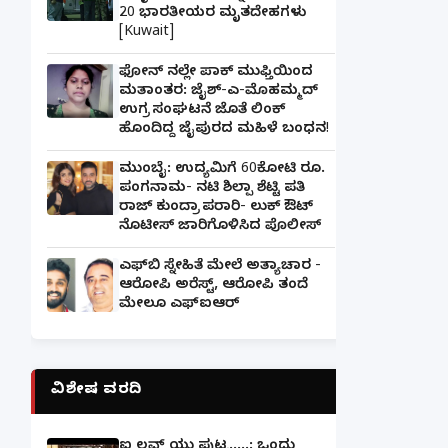
20 ಭಾರತೀಯರ ಮೃತದೇಹಗಳು
[Kuwait]
ಫೋನ್ ನಲ್ಲೇ ಪಾಕ್ ಮುಫ್ತಿಯಿಂದ
ಮತಾಂತರ: ಜೈಶ್-ಎ-ಮೊಹಮ್ಮದ್
ಉಗ್ರ ಸಂಘಟನೆ ಜೊತೆ ಲಿಂಕ್
ಹೊಂದಿದ್ದ ಜೈಪುರದ ಮಹಿಳೆ ಬಂಧನ!
ಮುಂಬೈ: ಉದ್ಯಮಿಗೆ 60ಕೋಟಿ ರೂ.
ಪಂಗನಾಮ- ನಟಿ ಶಿಲ್ಪಾ ಶೆಟ್ಟಿ ಪತಿ
ರಾಜ್ ಕುಂದ್ರಾ ಪರಾರಿ- ಲುಕ್ ಔಟ್
ನೊಟೀಸ್ ಜಾರಿಗೊಳಿಸಿದ ಪೊಲೀಸ್
ಎಫ್‌ಬಿ ಸ್ನೇಹಿತೆ ಮೇಲೆ ಅತ್ಯಾಚಾರ -
ಆರೋಪಿ ಅರೆಸ್ಟ್, ಆರೋಪಿ ತಂದೆ
ಮೇಲೂ ಎಫ್ಐಆರ್
ವಿಶೇಷ ವರದಿ
ಐ ಲವ್ ಯು ಪುಟ್ಟ.....: ಒಂದು