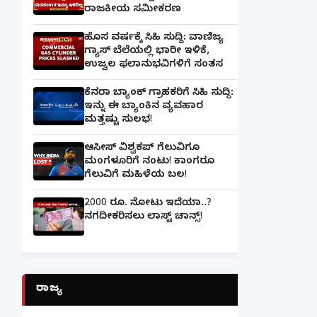
ರಾಜಕೀಯ ಸಮೀಕರಣ
ಹೊಸ ವರ್ಷಕ್ಕೆ ಸಿಹಿ ಸುದ್ದಿ: ವಾಣಿಜ್ಯ
ಗ್ಯಾಸ್‌ ಬೆಲೆಯಲ್ಲಿ ಭಾರೀ ಇಳಿಕೆ,
ಉಜ್ವಲ ಫಲಾನುಭವಿಗಳಿಗೆ ಸಂತಸ
ಕೆನರಾ ಬ್ಯಾಂಕ್‌ ಗ್ರಾಹಕರಿಗೆ ಸಿಹಿ ಸುದ್ದಿ:
ಇನ್ನು ಈ ಬ್ಯಾಂಕಿನ ವ್ಯವಹಾರ
ಮತ್ತಷ್ಟು ಸುಲಭ!
ಆಸೀಸ್ ವಿಶ್ವಕಪ್ ಗೆಲುವಿಗೂ
ಮಂಗಳೂರಿಗೆ ನಂಟು! ಕಾಂಗರೂ
ಗೆಲುವಿಗೆ ಮಹಿಳೆಯ ಬಲ!
2000 ರೂ. ನೋಟು ಇದೆಯಾ..?
ನಗದೀಕರಿಸಲು ಲಾಸ್ಟ್‌ ಚಾನ್ಸ್‌!
ರಾಜ್ಯ