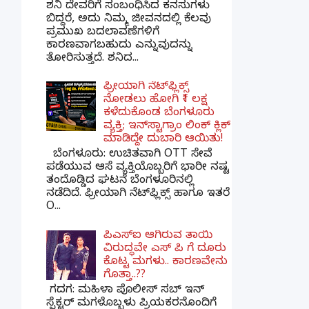
ಶನಿ ದೇವರಿಗೆ ಸಂಬಂಧಿಸಿದ ಕನಸುಗಳು
ಬಿದ್ದರೆ, ಅದು ನಿಮ್ಮ ಜೀವನದಲ್ಲಿ ಕೆಲವು
ಪ್ರಮುಖ ಬದಲಾವಣೆಗಳಿಗೆ
ಕಾರಣವಾಗಬಹುದು ಎನ್ನುವುದನ್ನು
ತೋರಿಸುತ್ತದೆ. ಶನಿದ...
ಫ್ರೀಯಾಗಿ ನೆಟ್‌ಫ್ಲಿಕ್ಸ್
ನೋಡಲು ಹೋಗಿ ₹1 ಲಕ್ಷ
ಕಳೆದುಕೊಂಡ ಬೆಂಗಳೂರು
ವ್ಯಕ್ತಿ; ಇನ್‌ಸ್ಟಾಗ್ರಾಂ ಲಿಂಕ್ ಕ್ಲಿಕ್
ಮಾಡಿದ್ದೇ ದುಬಾರಿ ಆಯಿತು!
ಬೆಂಗಳೂರು: ಉಚಿತವಾಗಿ OTT ಸೇವೆ
ಪಡೆಯುವ ಆಸೆ ವ್ಯಕ್ತಿಯೊಬ್ಬರಿಗೆ ಭಾರೀ ನಷ್ಟ
ತಂದೊಡ್ಡಿದ ಘಟನೆ ಬೆಂಗಳೂರಿನಲ್ಲಿ
ನಡೆದಿದೆ. ಫ್ರೀಯಾಗಿ ನೆಟ್‌ಫ್ಲಿಕ್ಸ್ ಹಾಗೂ ಇತರೆ
O...
ಪಿಎಸ್​ಐ ಆಗಿರುವ ತಾಯಿ
ವಿರುದ್ಧವೇ ಎಸ್ ಪಿ ಗೆ ದೂರು
ಕೊಟ್ಟ ಮಗಳು.. ಕಾರಣವೇನು
ಗೊತ್ತಾ..??
ಗದಗ​: ಮಹಿಳಾ ಪೊಲೀಸ್​ ಸಬ್ ​ಇನ್​
ಸ್ಪೆಕ್ಟರ್​ ಮಗಳೊಬ್ಬಳು ಪ್ರಿಯಕರನೊಂದಿಗೆ