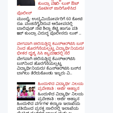
ಕುಂದ್ರಾ ಪರಾರಿ- ಲುಕ್ ಔಟ್
ನೊಟೀಸ್ ಜಾರಿಗೊಳಿಸಿದ
ಪೊಲೀಸ್
ಮುಂಬೈ: ಉದ್ಯಮಿಯೋರ್ವರಿಗೆ 60 ಕೋಟಿ
ರೂ. ವಂಚನೆಗೈದಿರುವ ಆರೋಪದಲ್ಲಿ
ಬಾಲಿವುಡ್ ನಟಿ ಶಿಲ್ಪಾ ಶೆಟ್ಟಿ ಹಾಗೂ ಪತಿ
ರಾಜ್ ಕುಂದ್ರಾ ವಿರುದ್ಧ ಪೊಲೀಸರು ಲುಕ್ ...
ವೇಗವಾಗಿ ಚಲಿಸುತ್ತಿದ್ದ ಕೆಎಸ್​ಆರ್​ಟಿಸಿ ಬಸ್​
ನಿಂದ ಹೊರಗೆಸೆಯಲ್ಪಟ್ಟ ವಿದ್ಯಾರ್ಥಿನಿಯರು!
ಭೀಕರ ದೃಶ್ಯ ಸಿಸಿ ಕ್ಯಾಮರಾದಲ್ಲಿ ಸೆರೆ
ವೇಗವಾಗಿ ಚಲಿಸುತ್ತಿದ್ದ ಕೆಎಸ್‌ಆರ್‌ಟಿಸಿ
ಬಸ್‌ನಿಂದ ಹೊರಗೆಸೆಯಲ್ಪಟ್ಟ
ವಿದ್ಯಾರ್ಥಿನಿಯರು! ಕೆಎಸ್‌ಆರ್‌ಟಿಸಿ ಬಸ್‌ನ
ಬಾಗಿಲು ತೆರೆದುಕೊಂಡು ಇಬ್ಬರು ವಿ...
ಹಿಂದುಳಿದ ವಿದ್ಯಾರ್ಥಿ ನಿಲಯ
ಪ್ರವೇಶಾತಿ : ಅರ್ಜಿ ಆಹ್ವಾನ
ಹಿಂದುಳಿದ ವಿದ್ಯಾರ್ಥಿ ನಿಲಯ
ಪ್ರವೇಶಾತಿ : ಅರ್ಜಿ ಆಹ್ವಾನ
ಹಿಂದುಳಿದ ವರ್ಗಗಳ ಕಲ್ಯಾಣ ಇಲಾಖೆಯ
ವತಿಯಿಂದ ಪ್ರಸಕ್ತ ಸಾಲಿನಲ್ಲಿ ಇಲಾಖೆಯ