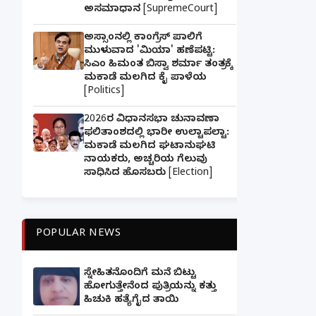
ಅಸಮಾಧಾನ [SupremeCourt]
ಅಸ್ಸಾಂನಲ್ಲಿ ಕಾಂಗ್ರೆಸ್ ಪಾಲಿಗೆ
ಮುಳುವಾದ 'ಮಿಯಾ' ಹಣೆಪಟ್ಟಿ:
ಸಿಎಂ ಹಿಮಂತ ಬಿಸ್ವಾ ಶರ್ಮಾ ತಂತ್ರಕ್ಕೆ
ಮಕಾಡೆ ಮಲಗಿದ ಕೈ ಪಾಳೆಯ
[Politics]
2026ರ ವಿಧಾನಸಭಾ ಚುನಾವಣಾ
ಫಲಿತಾಂಶದಲ್ಲಿ ಭಾರೀ ಉಲ್ಟಾಪಲ್ಟಾ:
ಮಕಾಡೆ ಮಲಗಿದ ಘಟಾನುಘಟಿ
ನಾಯಕರು, ಅಚ್ಚರಿಯ ಗೆಲುವು
ಸಾಧಿಸಿದ ಹೊಸಬರು [Election]
POPULAR NEWS
ಸ್ನೇಹಿತನೊಂದಿಗೆ ಮನೆ ಬಿಟ್ಟು
ಹೋಗುತ್ತೇನೆಂದ ಪುತ್ರಿಯನ್ನು ಕತ್ತು
ಹಿಚುಕಿ ಹತ್ಯೆಗೈದ ತಾಯಿ