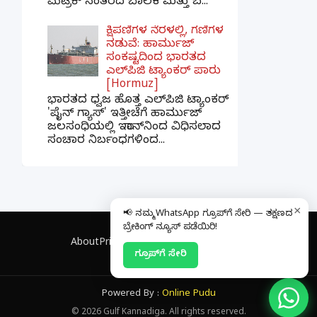
ಮೆಟ್ರಿಕ್ ನಂತರದ ಬಾಲಕ ಮತ್ತು ಬ...
ಕ್ಷಿಪಣಿಗಳ ನೆರಳಲ್ಲಿ, ಗಣಿಗಳ
ನಡುವೆ: ಹಾರ್ಮುಜ್
ಸಂಕಷ್ಟದಿಂದ ಭಾರತದ
ಎಲ್‌ಪಿಜಿ ಟ್ಯಾಂಕರ್ ಪಾರು
[Hormuz]
ಭಾರತದ ಧ್ವಜ ಹೊತ್ತ ಎಲ್‌ಪಿಜಿ ಟ್ಯಾಂಕರ್
'ಪೈನ್ ಗ್ಯಾಸ್' ಇತ್ತೀಚೆಗೆ ಹಾರ್ಮುಜ್
ಜಲಸಂಧಿಯಲ್ಲಿ ಇರಾನ್‌ನಿಂದ ವಿಧಿಸಲಾದ
ಸಂಚಾರ ನಿರ್ಬಂಧಗಳಿಂದ...
×
📢 ನಮ್ಮ WhatsApp ಗ್ರೂಪ್‌ಗೆ ಸೇರಿ — ತಕ್ಷಣದ
ಬ್ರೇಕಿಂಗ್ ನ್ಯೂಸ್ ಪಡೆಯಿರಿ!
About
Privacy Policy
Contact
Disclaimer
ಗ್ರೂಪ್‌ಗೆ ಸೇರಿ
Powered By :
Online Pudu
©
2026
Gulf Kannadiga. All rights reserved.