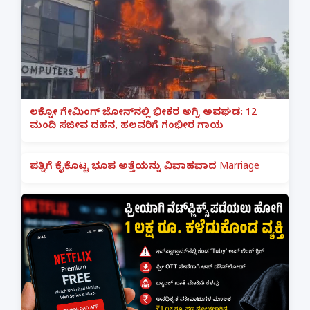
ಲಕ್ನೋ ಗೇಮಿಂಗ್ ಜೋನ್‌ನಲ್ಲಿ ಭೀಕರ ಅಗ್ನಿ ಅವಘಡ: 12
ಮಂದಿ ಸಜೀವ ದಹನ, ಹಲವರಿಗೆ ಗಂಭೀರ ಗಾಯ
ಪತ್ನಿಗೆ ಕೈಕೊಟ್ಟ ಭೂಪ ಅತ್ತೆಯನ್ನು ವಿವಾಹವಾದ Marriage