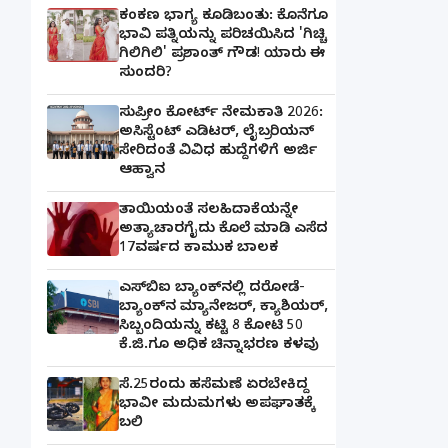
ಕಂಕಣ ಭಾಗ್ಯ ಕೂಡಿಬಂತು: ಕೊನೆಗೂ
ಭಾವಿ ಪತ್ನಿಯನ್ನು ಪರಿಚಯಿಸಿದ 'ಗಿಚ್ಚಿ
ಗಿಲಿಗಿಲಿ' ಪ್ರಶಾಂತ್ ಗೌಡ! ಯಾರು ಈ
ಸುಂದರಿ?
ಸುಪ್ರೀಂ ಕೋರ್ಟ್ ನೇಮಕಾತಿ 2026:
ಅಸಿಸ್ಟೆಂಟ್ ಎಡಿಟರ್, ಲೈಬ್ರರಿಯನ್
ಸೇರಿದಂತೆ ವಿವಿಧ ಹುದ್ದೆಗಳಿಗೆ ಅರ್ಜಿ
ಆಹ್ವಾನ
ತಾಯಿಯಂತೆ ಸಲಹಿದಾಕೆಯನ್ನೇ
ಅತ್ಯಾಚಾರಗೈದು ಕೊಲೆ ಮಾಡಿ ಎಸೆದ
17ವರ್ಷದ ಕಾಮುಕ ಬಾಲಕ
ಎಸ್‌ಬಿಐ ಬ್ಯಾಂಕ್‌ನಲ್ಲಿ‌ ದರೋಡೆ-
ಬ್ಯಾಂಕ್​ನ ಮ್ಯಾನೇಜರ್‌, ಕ್ಯಾಶಿಯರ್‌,
ಸಿಬ್ಬಂದಿಯನ್ನು ಕಟ್ಟಿ 8 ಕೋಟಿ 50
ಕೆ.ಜಿ.ಗೂ ಅಧಿಕ ಚಿನ್ನಾಭರಣ ಕಳವು
ಸೆ.25ರಂದು ಹಸೆಮಣೆ ಏರಬೇಕಿದ್ದ
ಭಾವೀ ಮದುಮಗಳು ಅಪಘಾತಕ್ಕೆ
ಬಲಿ