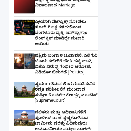
ಪತ್ನಿಗೆ ಕೈಕೊಟ್ಟ ಭೂಪ ಅತ್ತೆಯನ್ನು
ವಿವಾಹವಾದ Marriage
ಫ್ರೀಯಾಗಿ ನೆಟ್‌ಫ್ಲಿಕ್ಸ್ ನೋಡಲು
ಹೋಗಿ ₹1 ಲಕ್ಷ ಕಳೆದುಕೊಂಡ
ಬೆಂಗಳೂರು ವ್ಯಕ್ತಿ; ಇನ್‌ಸ್ಟಾಗ್ರಾಂ
ಲಿಂಕ್ ಕ್ಲಿಕ್ ಮಾಡಿದ್ದೇ ದುಬಾರಿ
ಆಯಿತು!
ಪಶ್ಚಿಮ ಬಂಗಾಳ ಚುನಾವಣೆ: ಸಿಲಿಗುರಿ
ಟಿಎಂಸಿ ಕಚೇರಿಗೆ ಬೆಂಕಿ ಹಚ್ಚಿ ದಾಳಿ,
ಬಿಜೆಪಿ ವಿರುದ್ಧ ಗಂಭೀರ ಆರೋಪ,
ವಿಡಿಯೋ ಬಿಡುಗಡೆ [Politics]
ಸ್ವಯಂ-ಗ್ರಹಿಸಿದ ಲಿಂಗ ಗುರುತಿಸುವಿಕೆ
ರದ್ದತಿ ಪರಿಶೀಲನೆಗೆ ಮುಂದಾದ
ಸುಪ್ರೀಂ ಕೋರ್ಟ್: ಕೇಂದ್ರಕ್ಕೆ ನೋಟಿಸ್
[SupremeCourt]
ದಲಿತರು ಮತ್ತು ಆದಿವಾಸಿಗಳಿಗೆ
ಪೊಲೀಸ್ ಠಾಣೆ ಸ್ವಚ್ಛಗೊಳಿಸುವ
ಜಾಮೀನು ಷರತ್ತು ವಿಧಿಸುವುದು
ಅಮಾನವೀಯ: ಸುಪ್ರೀಂ ಕೋರ್ಟ್