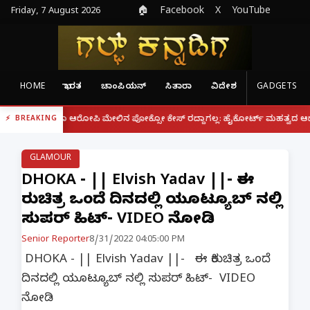
Friday, 7 August 2026
🏠
Facebook
X
YouTube
HOME
ಭಾರತ
ಚಾಂಪಿಯನ್
ಸಿತಾರಾ
ವಿದೇಶ
GADGETS
|
ದರೂ ಆರೋಪಿ ಮೇಲಿನ ಪೋಕ್ಸೋ ಕೇಸ್ ರದ್ದಾಗಲ್ಲ: ಹೈಕೋರ್ಟ್ ಮಹತ್ವದ ಆದೇಶ
ಫೋನ್ 
BREAKING
GLAMOUR
DHOKA - || Elvish Yadav ||- ಈ
ಕಿರುಚಿತ್ರ ಒಂದೆ ದಿನದಲ್ಲಿ ಯೂಟ್ಯೂಬ್ ನಲ್ಲಿ
ಸುಪರ್ ಹಿಟ್- VIDEO ನೋಡಿ
Senior Reporter
8/31/2022 04:05:00 PM
DHOKA - || Elvish Yadav ||- ಈ ಕಿರುಚಿತ್ರ ಒಂದೆ
ದಿನದಲ್ಲಿ ಯೂಟ್ಯೂಬ್ ನಲ್ಲಿ ಸುಪರ್ ಹಿಟ್- VIDEO
ನೋಡಿ