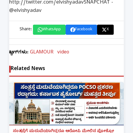
http://twitter.com/elvishyadav​​​ SNAPCHAT -
@elvishyadav
Share:
WhatsApp
Facebook
X
ಟ್ಯಾಗ್‌ಗಳು:
GLAMOUR
video
Related News
ಸಂತ್ರಸ್ತೆಗೆ ಮದುವೆಯಾಗಿದ್ದರೂ ಆರೋಪಿ ಮೇಲಿನ ಪೋಕ್ಸೋ