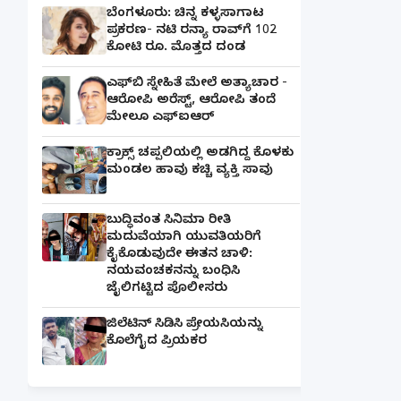
ಬೆಂಗಳೂರು: ಚಿನ್ನ ಕಳ್ಳಸಾಗಾಟ
ಪ್ರಕರಣ- ನಟಿ ರನ್ಯಾ ರಾವ್‌ಗೆ 102
ಕೋಟಿ ರೂ. ಮೊತ್ತದ ದಂಡ
ಎಫ್‌ಬಿ ಸ್ನೇಹಿತೆ ಮೇಲೆ ಅತ್ಯಾಚಾರ -
ಆರೋಪಿ ಅರೆಸ್ಟ್, ಆರೋಪಿ ತಂದೆ
ಮೇಲೂ ಎಫ್ಐಆರ್
ಕ್ರಾಕ್ಸ್ ಚಪ್ಪಲಿಯಲ್ಲಿ ಅಡಗಿದ್ದ ಕೊಳಕು
ಮಂಡಲ ಹಾವು ಕಚ್ಚಿ ವ್ಯಕ್ತಿ ಸಾವು
ಬುದ್ಧಿವಂತ ಸಿನಿಮಾ ರೀತಿ
ಮದುವೆಯಾಗಿ ಯುವತಿಯರಿಗೆ
ಕೈಕೊಡುವುದೇ ಈತನ ಚಾಳಿ:
ನಯವಂಚಕನನ್ನು ಬಂಧಿಸಿ
ಜೈಲಿಗಟ್ಟಿದ ಪೊಲೀಸರು
ಜಿಲೆಟಿನ್ ಸಿಡಿಸಿ ಪ್ರೇಯಸಿಯನ್ನು
ಕೊಲೆಗೈದ ಪ್ರಿಯಕರ