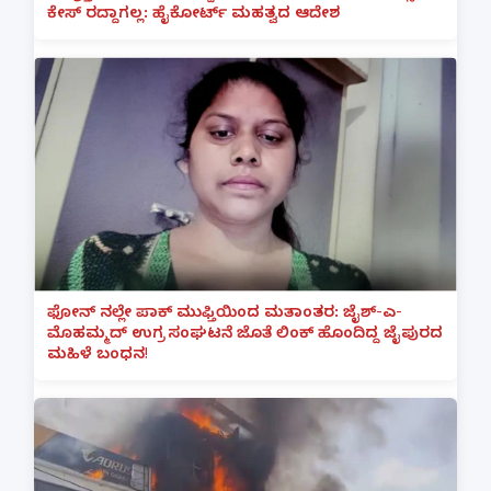
ಕೇಸ್ ರದ್ದಾಗಲ್ಲ: ಹೈಕೋರ್ಟ್ ಮಹತ್ವದ ಆದೇಶ
ಫೋನ್ ನಲ್ಲೇ ಪಾಕ್ ಮುಫ್ತಿಯಿಂದ ಮತಾಂತರ: ಜೈಶ್-ಎ-
ಮೊಹಮ್ಮದ್ ಉಗ್ರ ಸಂಘಟನೆ ಜೊತೆ ಲಿಂಕ್ ಹೊಂದಿದ್ದ ಜೈಪುರದ
ಮಹಿಳೆ ಬಂಧನ!