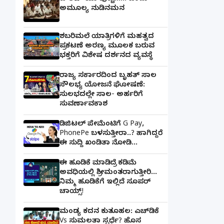
ಅಮೂಲ್ಯ ನುಡಿನಮನ
ಶಬರಿಮಲೆ ಯಾತ್ರಿಗಳಿಗೆ ಮಹತ್ವದ
ಪ್ರಕಟಣೆ ಅರಣ್ಯ ಮೂಲಕ ಬರುವ
ಭಕ್ತರಿಗೆ ವಿಶೇಷ ದರ್ಶನದ ವ್ಯವಸ್ಥೆ
ರಾಜ್ಯ ಸರ್ಕಾರದಿಂದ ಬೃಹತ್ ಸಾಲ
ಸೌಲಭ್ಯ ಯೋಜನೆ ಘೋಷಣೆ:
ಸುಲಭದಲ್ಲೇ ಸಾಲ- ಅರ್ಹರಿಗೆ
ಸುವರ್ಣಾವಕಾಶ
ಡಿಜಿಟಲ್ ಪೇಮೆಂಟಿಗೆ G Pay,
PhonePe ಬಳಸುತ್ತೀರಾ..? ಹಾಗಿದ್ದರೆ
ಈ ಸುದ್ದಿ ಖಂಡಿತಾ ನೋಡಿ...
ಈ ಹೂಡಿಕೆ ಮಾಡಿದ್ರೆ ಕಡಿಮೆ
ಅವಧಿಯಲ್ಲಿ ಶ್ರೀಮಂತರಾಗುತ್ತೀರಿ...
ನಿಮ್ಮ ಹೂಡಿಕೆಗೆ ಇಲ್ಲಿದೆ ಸೂಪರ್
ಚಾಯ್ಸ್‌!
ಮಂಡ್ಯ ಕದನ ಕುತೂಹಲ: ಎಚ್‌ಡಿಕೆ
Vs ಸುಮಲತಾ ಸ್ಪರ್ಧೆ? ಹೊಸ