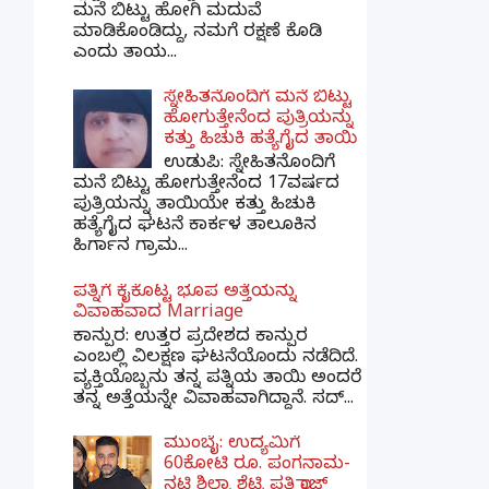
ಮನೆ ಬಿಟ್ಟು ಹೋಗಿ ಮದುವೆ
ಮಾಡಿಕೊಂಡಿದ್ದು, ನಮಗೆ ರಕ್ಷಣೆ ಕೊಡಿ
ಎಂದು ತಾಯ...
ಸ್ನೇಹಿತನೊಂದಿಗೆ ಮನೆ ಬಿಟ್ಟು
ಹೋಗುತ್ತೇನೆಂದ ಪುತ್ರಿಯನ್ನು
ಕತ್ತು ಹಿಚುಕಿ ಹತ್ಯೆಗೈದ ತಾಯಿ
ಉಡುಪಿ: ಸ್ನೇಹಿತನೊಂದಿಗೆ
ಮನೆ ಬಿಟ್ಟು ಹೋಗುತ್ತೇನೆಂದ 17ವರ್ಷದ
ಪುತ್ರಿಯನ್ನು ತಾಯಿಯೇ ಕತ್ತು ಹಿಚುಕಿ
ಹತ್ಯೆಗೈದ ಘಟನೆ ಕಾರ್ಕಳ ತಾಲೂಕಿನ
ಹಿರ್ಗಾನ ಗ್ರಾಮ...
ಪತ್ನಿಗೆ ಕೈಕೊಟ್ಟ ಭೂಪ ಅತ್ತೆಯನ್ನು
ವಿವಾಹವಾದ Marriage
ಕಾನ್ಪುರ: ಉತ್ತರ ಪ್ರದೇಶದ ಕಾನ್ಪುರ
ಎಂಬಲ್ಲಿ ವಿಲಕ್ಷಣ ಘಟನೆಯೊಂದು ನಡೆದಿದೆ.
ವ್ಯಕ್ತಿಯೊಬ್ಬನು ತನ್ನ ಪತ್ನಿಯ ತಾಯಿ ಅಂದರೆ
ತನ್ನ ಅತ್ತೆಯನ್ನೇ ವಿವಾಹವಾಗಿದ್ದಾನೆ. ಸದ್...
ಮುಂಬೈ: ಉದ್ಯಮಿಗೆ
60ಕೋಟಿ ರೂ. ಪಂಗನಾಮ-
ನಟಿ ಶಿಲ್ಪಾ ಶೆಟ್ಟಿ ಪತಿ ರಾಜ್