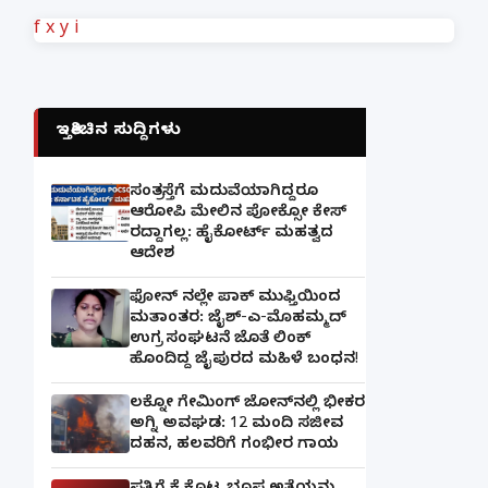
f
x
y
i
ಇತ್ತೀಚಿನ ಸುದ್ದಿಗಳು
ಸಂತ್ರಸ್ತೆಗೆ ಮದುವೆಯಾಗಿದ್ದರೂ
ಆರೋಪಿ ಮೇಲಿನ ಪೋಕ್ಸೋ ಕೇಸ್
ರದ್ದಾಗಲ್ಲ: ಹೈಕೋರ್ಟ್ ಮಹತ್ವದ
ಆದೇಶ
ಫೋನ್ ನಲ್ಲೇ ಪಾಕ್ ಮುಫ್ತಿಯಿಂದ
ಮತಾಂತರ: ಜೈಶ್-ಎ-ಮೊಹಮ್ಮದ್
ಉಗ್ರ ಸಂಘಟನೆ ಜೊತೆ ಲಿಂಕ್
ಹೊಂದಿದ್ದ ಜೈಪುರದ ಮಹಿಳೆ ಬಂಧನ!
ಲಕ್ನೋ ಗೇಮಿಂಗ್ ಜೋನ್‌ನಲ್ಲಿ ಭೀಕರ
ಅಗ್ನಿ ಅವಘಡ: 12 ಮಂದಿ ಸಜೀವ
ದಹನ, ಹಲವರಿಗೆ ಗಂಭೀರ ಗಾಯ