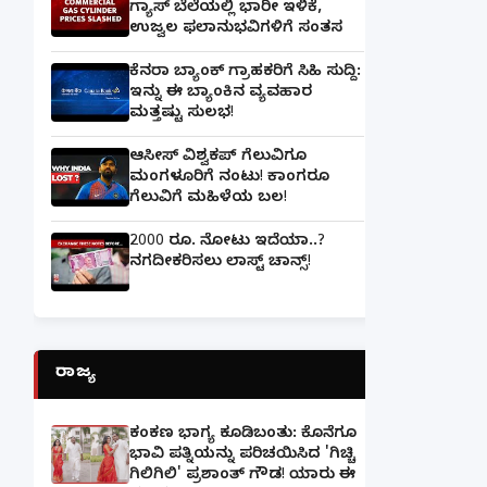
ಗ್ಯಾಸ್‌ ಬೆಲೆಯಲ್ಲಿ ಭಾರೀ ಇಳಿಕೆ,
ಉಜ್ವಲ ಫಲಾನುಭವಿಗಳಿಗೆ ಸಂತಸ
ಕೆನರಾ ಬ್ಯಾಂಕ್‌ ಗ್ರಾಹಕರಿಗೆ ಸಿಹಿ ಸುದ್ದಿ:
ಇನ್ನು ಈ ಬ್ಯಾಂಕಿನ ವ್ಯವಹಾರ
ಮತ್ತಷ್ಟು ಸುಲಭ!
ಆಸೀಸ್ ವಿಶ್ವಕಪ್ ಗೆಲುವಿಗೂ
ಮಂಗಳೂರಿಗೆ ನಂಟು! ಕಾಂಗರೂ
ಗೆಲುವಿಗೆ ಮಹಿಳೆಯ ಬಲ!
2000 ರೂ. ನೋಟು ಇದೆಯಾ..?
ನಗದೀಕರಿಸಲು ಲಾಸ್ಟ್‌ ಚಾನ್ಸ್‌!
ರಾಜ್ಯ
ಕಂಕಣ ಭಾಗ್ಯ ಕೂಡಿಬಂತು: ಕೊನೆಗೂ
ಭಾವಿ ಪತ್ನಿಯನ್ನು ಪರಿಚಯಿಸಿದ 'ಗಿಚ್ಚಿ
ಗಿಲಿಗಿಲಿ' ಪ್ರಶಾಂತ್ ಗೌಡ! ಯಾರು ಈ