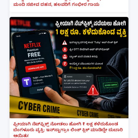
ಮಂದಿ ಸಜೀವ ದಹನ, ಹಲವರಿಗೆ ಗಂಭೀರ ಗಾಯ
ಫ್ರೀಯಾಗಿ ನೆಟ್‌ಫ್ಲಿಕ್ಸ್ ನೋಡಲು ಹೋಗಿ ₹1 ಲಕ್ಷ ಕಳೆದುಕೊಂಡ
ಬೆಂಗಳೂರು ವ್ಯಕ್ತಿ; ಇನ್‌ಸ್ಟಾಗ್ರಾಂ ಲಿಂಕ್ ಕ್ಲಿಕ್ ಮಾಡಿದ್ದೇ ದುಬಾರಿ
ಆಯಿತು!