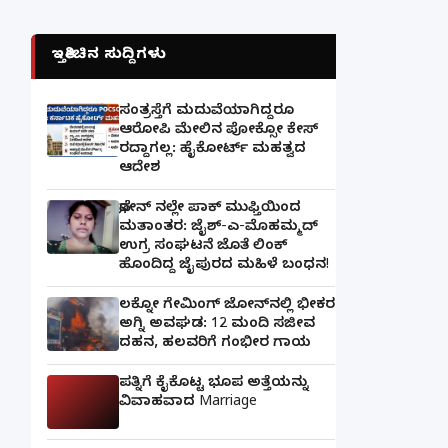
ಇತ್ತೀಚಿನ ಸುದ್ದಿಗಳು
ಸಂತ್ರಸ್ತೆಗೆ ಮದುವೆಯಾಗಿದ್ದರೂ
ಆರೋಪಿ ಮೇಲಿನ ಪೋಕ್ಸೋ ಕೇಸ್
ರದ್ದಾಗಲ್ಲ: ಹೈಕೋರ್ಟ್ ಮಹತ್ವದ
ಆದೇಶ
ಫೋನ್ ನಲ್ಲೇ ಪಾಕ್ ಮುಫ್ತಿಯಿಂದ
ಮತಾಂತರ: ಜೈಶ್-ಎ-ಮೊಹಮ್ಮದ್
ಉಗ್ರ ಸಂಘಟನೆ ಜೊತೆ ಲಿಂಕ್
ಹೊಂದಿದ್ದ ಜೈಪುರದ ಮಹಿಳೆ ಬಂಧನ!
ಲಕ್ನೋ ಗೇಮಿಂಗ್ ಜೋನ್‌ನಲ್ಲಿ ಭೀಕರ
ಅಗ್ನಿ ಅವಘಡ: 12 ಮಂದಿ ಸಜೀವ
ದಹನ, ಹಲವರಿಗೆ ಗಂಭೀರ ಗಾಯ
ಪತ್ನಿಗೆ ಕೈಕೊಟ್ಟ ಭೂಪ ಅತ್ತೆಯನ್ನು
ವಿವಾಹವಾದ Marriage