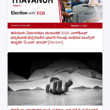
ತವನೂರು ವಿಧಾನಸಭಾ ಚುನಾವಣೆ 2026: ಎಲ್‌ಡಿಎಫ್
ಭದ್ರಕೋಟೆ ಛಿದ್ರಗೊಳಿಸಿ ಭರ್ಜರಿ ಗೆಲುವು ಸಾಧಿಸಿದ ಕಾಂಗ್ರೆಸ್
ಅಭ್ಯರ್ಥಿ ವಿ.ಎಸ್. ಜಾಯ್ [Election]