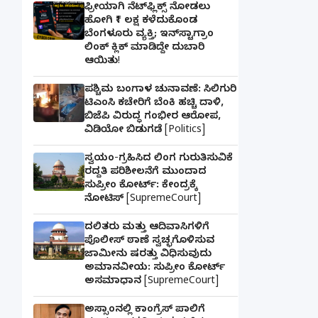
ಫ್ರೀಯಾಗಿ ನೆಟ್‌ಫ್ಲಿಕ್ಸ್ ನೋಡಲು
ಹೋಗಿ ₹1 ಲಕ್ಷ ಕಳೆದುಕೊಂಡ
ಬೆಂಗಳೂರು ವ್ಯಕ್ತಿ; ಇನ್‌ಸ್ಟಾಗ್ರಾಂ
ಲಿಂಕ್ ಕ್ಲಿಕ್ ಮಾಡಿದ್ದೇ ದುಬಾರಿ
ಆಯಿತು!
ಪಶ್ಚಿಮ ಬಂಗಾಳ ಚುನಾವಣೆ: ಸಿಲಿಗುರಿ
ಟಿಎಂಸಿ ಕಚೇರಿಗೆ ಬೆಂಕಿ ಹಚ್ಚಿ ದಾಳಿ,
ಬಿಜೆಪಿ ವಿರುದ್ಧ ಗಂಭೀರ ಆರೋಪ,
ವಿಡಿಯೋ ಬಿಡುಗಡೆ [Politics]
ಸ್ವಯಂ-ಗ್ರಹಿಸಿದ ಲಿಂಗ ಗುರುತಿಸುವಿಕೆ
ರದ್ದತಿ ಪರಿಶೀಲನೆಗೆ ಮುಂದಾದ
ಸುಪ್ರೀಂ ಕೋರ್ಟ್: ಕೇಂದ್ರಕ್ಕೆ
ನೋಟಿಸ್ [SupremeCourt]
ದಲಿತರು ಮತ್ತು ಆದಿವಾಸಿಗಳಿಗೆ
ಪೊಲೀಸ್ ಠಾಣೆ ಸ್ವಚ್ಛಗೊಳಿಸುವ
ಜಾಮೀನು ಷರತ್ತು ವಿಧಿಸುವುದು
ಅಮಾನವೀಯ: ಸುಪ್ರೀಂ ಕೋರ್ಟ್
ಅಸಮಾಧಾನ [SupremeCourt]
ಅಸ್ಸಾಂನಲ್ಲಿ ಕಾಂಗ್ರೆಸ್ ಪಾಲಿಗೆ