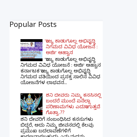
Popular Posts
ರಾಜ್ಯ ಕಾಡುಗೊಲ್ಲ ಅಭಿವೃದ್ಧಿ
ನಿಗಮದ ವಿವಿಧ ಯೋಜನೆ :
ಅರ್ಜಿ ಆಹ್ವಾನ
ರಾಜ್ಯ ಕಾಡುಗೊಲ್ಲ ಅಭಿವೃದ್ಧಿ
ನಿಗಮದ ವಿವಿಧ ಯೋಜನೆ : ಅರ್ಜಿ ಆಹ್ವಾನ
ಕರ್ನಾಟಕ ರಾಜ್ಯ ಕಾಡುಗೊಲ್ಲ ಅಭಿವೃದ್ಧಿ
ನಿಗಮದ ವತಿಯಿಂದ ಪ್ರಸಕ್ತ ಸಾಲಿನ ವಿವಿಧ
ಯೋಜನೆಗಳ ಲಾಭವನ...
ಶನಿ ದೇವರು ನಿಮ್ಮ ಕನಸಿನಲ್ಲಿ
ಬಂದರೆ ಮುಂದೆ ಏನೆಲ್ಲಾ
ಪರಿಣಾಮಗಳು ಎದುರಾಗುತ್ತವೆ
ಗೊತ್ತಾ..??
ಶನಿ ದೇವರಿಗೆ ಸಂಬಂಧಿಸಿದ ಕನಸುಗಳು
ಬಿದ್ದರೆ, ಅದು ನಿಮ್ಮ ಜೀವನದಲ್ಲಿ ಕೆಲವು
ಪ್ರಮುಖ ಬದಲಾವಣೆಗಳಿಗೆ