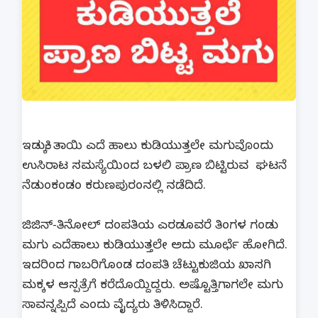
ಇಡುಕ್ಕಿ: ತಾಯಿ ಎದೆ ಹಾಲು ಕುಡಿಯುತ್ತಲೇ ಮಗುವೊಂದು
ಉಸಿರಾಟ ಸಮಸ್ಯೆಯಿಂದ ಬಳಲಿ ಪ್ರಾಣ ಬಿಟ್ಟಿರುವ ಘಟನೆ
ನೆಡುಂಕಂಡಂ ಕರುಣಪುರಂನಲ್ಲಿ ನಡೆದಿದೆ.
ಜಿಜಿನ್-ತಿನೋಲ್ ದಂಪತಿಯ ಎರಡೂವರೆ ತಿಂಗಳ ಗಂಡು
ಮಗು ಎದೆಹಾಲು ಕುಡಿಯುತ್ತಲೇ ಅದು ಮೂರ್ಛೆ ಹೋಗಿದೆ.
ಇದರಿಂದ ಗಾಬರಿಗೊಂಡ ದಂಪತಿ ಚೆಟ್ಟುಕುಜಿಯ ಖಾಸಗಿ
ಮಕ್ಕಳ ಆಸ್ಪತ್ರೆಗೆ ಕರೆದೊಯ್ದಿದ್ದರು. ಅಷ್ಟೊತ್ತಿಗಾಗಲೇ ಮಗು
ಸಾವನ್ನಪ್ಪಿದೆ ಎಂದು ವೈದ್ಯರು ತಿಳಿಸಿದ್ದಾರೆ.