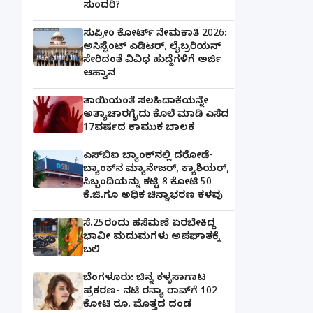
ಸುಂದರಿ?
ಸುಪ್ರೀಂ ಕೋರ್ಟ್ ನೇಮಕಾತಿ 2026:
ಅಸಿಸ್ಟೆಂಟ್ ಎಡಿಟರ್, ಲೈಬ್ರರಿಯನ್
ಸೇರಿದಂತೆ ವಿವಿಧ ಹುದ್ದೆಗಳಿಗೆ ಅರ್ಜಿ
ಆಹ್ವಾನ
ತಾಯಿಯಂತೆ ಸಲಹಿದಾಕೆಯನ್ನೇ
ಅತ್ಯಾಚಾರಗೈದು ಕೊಲೆ ಮಾಡಿ ಎಸೆದ
17ವರ್ಷದ ಕಾಮುಕ ಬಾಲಕ
ಎಸ್‌ಬಿಐ ಬ್ಯಾಂಕ್‌ನಲ್ಲಿ‌ ದರೋಡೆ-
ಬ್ಯಾಂಕ್​ನ ಮ್ಯಾನೇಜರ್‌, ಕ್ಯಾಶಿಯರ್‌,
ಸಿಬ್ಬಂದಿಯನ್ನು ಕಟ್ಟಿ 8 ಕೋಟಿ 50
ಕೆ.ಜಿ.ಗೂ ಅಧಿಕ ಚಿನ್ನಾಭರಣ ಕಳವು
ಸೆ.25ರಂದು ಹಸೆಮಣೆ ಏರಬೇಕಿದ್ದ
ಭಾವೀ ಮದುಮಗಳು ಅಪಘಾತಕ್ಕೆ
ಬಲಿ
ಬೆಂಗಳೂರು: ಚಿನ್ನ ಕಳ್ಳಸಾಗಾಟ
ಪ್ರಕರಣ- ನಟಿ ರನ್ಯಾ ರಾವ್‌ಗೆ 102
ಕೋಟಿ ರೂ. ಮೊತ್ತದ ದಂಡ