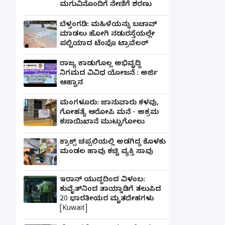
ಮಗುವಿನೊಂದಿಗೆ ನೇಣಿಗೆ ಶರಣು
ಬೆಳ್ತಂಗಡಿ: ಮಹಿಳೆಯನ್ನು ಬಚಾವ್
ಮಾಡಲು ಹೋಗಿ ನಡುರಸ್ತೆಯಲ್ಲೇ
ಪಲ್ಟಿಯಾದ ಟೆಂಪೊ ಟ್ರಾವೆಲರ್
ರಾಜ್ಯ ಕಾಡುಗೊಲ್ಲ ಅಭಿವೃದ್ಧಿ
ನಿಗಮದ ವಿವಿಧ ಯೋಜನೆ : ಅರ್ಜಿ
ಆಹ್ವಾನ
ಮಂಗಳೂರು: ಜಾನುವಾರು ಕಳವು,
ಗೋಹತ್ಯೆ ಆರೋಪಿ ಮನೆ - ಅಕ್ರಮ
ಕಸಾಯಿಖಾನೆ ಮುಟ್ಟುಗೋಲು
ಕ್ರಾಕ್ಸ್ ಚಪ್ಪಲಿಯಲ್ಲಿ ಅಡಗಿದ್ದ ಕೊಳಕು
ಮಂಡಲ ಹಾವು ಕಚ್ಚಿ ವ್ಯಕ್ತಿ ಸಾವು
ಇರಾನ್ ಯುದ್ಧದಿಂದ ವಿಳಂಬ:
ಕುವೈತ್‌ನಿಂದ ತಾಯ್ನಾಡಿಗೆ ತಲುಪಿದ
20 ಭಾರತೀಯರ ಮೃತದೇಹಗಳು
[Kuwait]