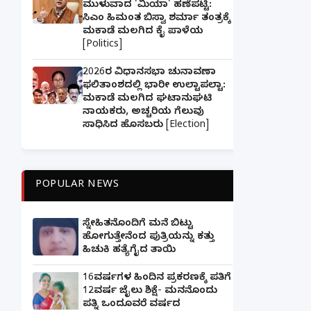
ಮುಳುವಾದ 'ಮಿಯಾ' ಹಣೆಪಟ್ಟಿ:
ಸಿಎಂ ಹಿಮಂತ ಬಿಸ್ವಾ ಶರ್ಮಾ ತಂತ್ರಕ್ಕೆ
ಮಕಾಡೆ ಮಲಗಿದ ಕೈ ಪಾಳೆಯ
[Politics]
2026ರ ವಿಧಾನಸಭಾ ಚುನಾವಣಾ
ಫಲಿತಾಂಶದಲ್ಲಿ ಭಾರೀ ಉಲ್ಟಾಪಲ್ಟಾ:
ಮಕಾಡೆ ಮಲಗಿದ ಘಟಾನುಘಟಿ
ನಾಯಕರು, ಅಚ್ಚರಿಯ ಗೆಲುವು
ಸಾಧಿಸಿದ ಹೊಸಬರು [Election]
POPULAR NEWS
ಸ್ನೇಹಿತನೊಂದಿಗೆ ಮನೆ ಬಿಟ್ಟು
ಹೋಗುತ್ತೇನೆಂದ ಪುತ್ರಿಯನ್ನು ಕತ್ತು
ಹಿಚುಕಿ ಹತ್ಯೆಗೈದ ತಾಯಿ
16ವರ್ಷಗಳ ಹಿಂದಿನ ಪ್ರಕರಣಕ್ಕೆ ಪತಿಗೆ
12ವರ್ಷ ಜೈಲು ಶಿಕ್ಷೆ- ಮನನೊಂದು
ಪತ್ನಿ ಒಂದೂವರೆ ವರ್ಷದ