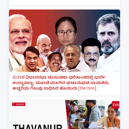
2026ರ ವಿಧಾನಸಭಾ ಚುನಾವಣಾ ಫಲಿತಾಂಶದಲ್ಲಿ ಭಾರೀ
ಉಲ್ಟಾಪಲ್ಟಾ: ಮಕಾಡೆ ಮಲಗಿದ ಘಟಾನುಘಟಿ ನಾಯಕರು,
ಅಚ್ಚರಿಯ ಗೆಲುವು ಸಾಧಿಸಿದ ಹೊಸಬರು [Election]