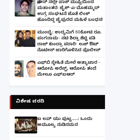
ಫೋನ್ ನಲ್ಲೇ ಪಾಕ್ ಮುಫ್ತಿಯಿಂದ
ಮತಾಂತರ: ಜೈಶ್-ಎ-ಮೊಹಮ್ಮದ್
ಉಗ್ರ ಸಂಘಟನೆ ಜೊತೆ ಲಿಂಕ್
ಹೊಂದಿದ್ದ ಜೈಪುರದ ಮಹಿಳೆ ಬಂಧನ!
ಮುಂಬೈ: ಉದ್ಯಮಿಗೆ 60ಕೋಟಿ ರೂ.
ಪಂಗನಾಮ- ನಟಿ ಶಿಲ್ಪಾ ಶೆಟ್ಟಿ ಪತಿ
ರಾಜ್ ಕುಂದ್ರಾ ಪರಾರಿ- ಲುಕ್ ಔಟ್
ನೊಟೀಸ್ ಜಾರಿಗೊಳಿಸಿದ ಪೊಲೀಸ್
ಎಫ್‌ಬಿ ಸ್ನೇಹಿತೆ ಮೇಲೆ ಅತ್ಯಾಚಾರ -
ಆರೋಪಿ ಅರೆಸ್ಟ್, ಆರೋಪಿ ತಂದೆ
ಮೇಲೂ ಎಫ್ಐಆರ್
ವಿಶೇಷ ವರದಿ
ಐ ಲವ್ ಯು ಪುಟ್ಟ.....: ಒಂದು
ಅಮೂಲ್ಯ ನುಡಿನಮನ