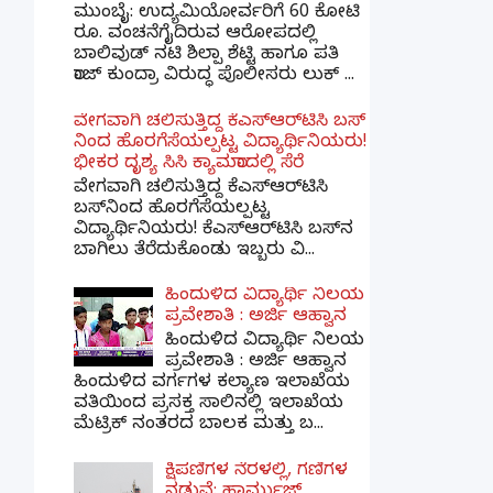
ಮುಂಬೈ: ಉದ್ಯಮಿಯೋರ್ವರಿಗೆ 60 ಕೋಟಿ
ರೂ. ವಂಚನೆಗೈದಿರುವ ಆರೋಪದಲ್ಲಿ
ಬಾಲಿವುಡ್ ನಟಿ ಶಿಲ್ಪಾ ಶೆಟ್ಟಿ ಹಾಗೂ ಪತಿ
ರಾಜ್ ಕುಂದ್ರಾ ವಿರುದ್ಧ ಪೊಲೀಸರು ಲುಕ್ ...
ವೇಗವಾಗಿ ಚಲಿಸುತ್ತಿದ್ದ ಕೆಎಸ್​ಆರ್​ಟಿಸಿ ಬಸ್​
ನಿಂದ ಹೊರಗೆಸೆಯಲ್ಪಟ್ಟ ವಿದ್ಯಾರ್ಥಿನಿಯರು!
ಭೀಕರ ದೃಶ್ಯ ಸಿಸಿ ಕ್ಯಾಮರಾದಲ್ಲಿ ಸೆರೆ
ವೇಗವಾಗಿ ಚಲಿಸುತ್ತಿದ್ದ ಕೆಎಸ್‌ಆರ್‌ಟಿಸಿ
ಬಸ್‌ನಿಂದ ಹೊರಗೆಸೆಯಲ್ಪಟ್ಟ
ವಿದ್ಯಾರ್ಥಿನಿಯರು! ಕೆಎಸ್‌ಆರ್‌ಟಿಸಿ ಬಸ್‌ನ
ಬಾಗಿಲು ತೆರೆದುಕೊಂಡು ಇಬ್ಬರು ವಿ...
ಹಿಂದುಳಿದ ವಿದ್ಯಾರ್ಥಿ ನಿಲಯ
ಪ್ರವೇಶಾತಿ : ಅರ್ಜಿ ಆಹ್ವಾನ
ಹಿಂದುಳಿದ ವಿದ್ಯಾರ್ಥಿ ನಿಲಯ
ಪ್ರವೇಶಾತಿ : ಅರ್ಜಿ ಆಹ್ವಾನ
ಹಿಂದುಳಿದ ವರ್ಗಗಳ ಕಲ್ಯಾಣ ಇಲಾಖೆಯ
ವತಿಯಿಂದ ಪ್ರಸಕ್ತ ಸಾಲಿನಲ್ಲಿ ಇಲಾಖೆಯ
ಮೆಟ್ರಿಕ್ ನಂತರದ ಬಾಲಕ ಮತ್ತು ಬ...
ಕ್ಷಿಪಣಿಗಳ ನೆರಳಲ್ಲಿ, ಗಣಿಗಳ
ನಡುವೆ: ಹಾರ್ಮುಜ್