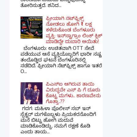
ಕಾರಣವಾಗಬಹುದು ಎನ್ನುವುದನ್ನು
ತೋರಿಸುತ್ತದೆ. ಶನಿದ...
ಫ್ರೀಯಾಗಿ ನೆಟ್‌ಫ್ಲಿಕ್ಸ್
ನೋಡಲು ಹೋಗಿ ₹1 ಲಕ್ಷ
ಕಳೆದುಕೊಂಡ ಬೆಂಗಳೂರು
ವ್ಯಕ್ತಿ; ಇನ್‌ಸ್ಟಾಗ್ರಾಂ ಲಿಂಕ್ ಕ್ಲಿಕ್
ಮಾಡಿದ್ದೇ ದುಬಾರಿ ಆಯಿತು!
ಬೆಂಗಳೂರು: ಉಚಿತವಾಗಿ OTT ಸೇವೆ
ಪಡೆಯುವ ಆಸೆ ವ್ಯಕ್ತಿಯೊಬ್ಬರಿಗೆ ಭಾರೀ ನಷ್ಟ
ತಂದೊಡ್ಡಿದ ಘಟನೆ ಬೆಂಗಳೂರಿನಲ್ಲಿ
ನಡೆದಿದೆ. ಫ್ರೀಯಾಗಿ ನೆಟ್‌ಫ್ಲಿಕ್ಸ್ ಹಾಗೂ ಇತರೆ
O...
ಪಿಎಸ್​ಐ ಆಗಿರುವ ತಾಯಿ
ವಿರುದ್ಧವೇ ಎಸ್ ಪಿ ಗೆ ದೂರು
ಕೊಟ್ಟ ಮಗಳು.. ಕಾರಣವೇನು
ಗೊತ್ತಾ..??
ಗದಗ​: ಮಹಿಳಾ ಪೊಲೀಸ್​ ಸಬ್ ​ಇನ್​
ಸ್ಪೆಕ್ಟರ್​ ಮಗಳೊಬ್ಬಳು ಪ್ರಿಯಕರನೊಂದಿಗೆ
ಮನೆ ಬಿಟ್ಟು ಹೋಗಿ ಮದುವೆ
ಮಾಡಿಕೊಂಡಿದ್ದು, ನಮಗೆ ರಕ್ಷಣೆ ಕೊಡಿ
ಎಂದು ತಾಯ...