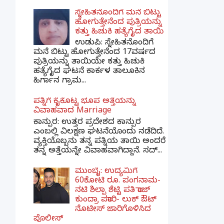
ಸ್ನೇಹಿತನೊಂದಿಗೆ ಮನೆ ಬಿಟ್ಟು
ಹೋಗುತ್ತೇನೆಂದ ಪುತ್ರಿಯನ್ನು
ಕತ್ತು ಹಿಚುಕಿ ಹತ್ಯೆಗೈದ ತಾಯಿ
ಉಡುಪಿ: ಸ್ನೇಹಿತನೊಂದಿಗೆ
ಮನೆ ಬಿಟ್ಟು ಹೋಗುತ್ತೇನೆಂದ 17ವರ್ಷದ
ಪುತ್ರಿಯನ್ನು ತಾಯಿಯೇ ಕತ್ತು ಹಿಚುಕಿ
ಹತ್ಯೆಗೈದ ಘಟನೆ ಕಾರ್ಕಳ ತಾಲೂಕಿನ
ಹಿರ್ಗಾನ ಗ್ರಾಮ...
ಪತ್ನಿಗೆ ಕೈಕೊಟ್ಟ ಭೂಪ ಅತ್ತೆಯನ್ನು
ವಿವಾಹವಾದ Marriage
ಕಾನ್ಪುರ: ಉತ್ತರ ಪ್ರದೇಶದ ಕಾನ್ಪುರ
ಎಂಬಲ್ಲಿ ವಿಲಕ್ಷಣ ಘಟನೆಯೊಂದು ನಡೆದಿದೆ.
ವ್ಯಕ್ತಿಯೊಬ್ಬನು ತನ್ನ ಪತ್ನಿಯ ತಾಯಿ ಅಂದರೆ
ತನ್ನ ಅತ್ತೆಯನ್ನೇ ವಿವಾಹವಾಗಿದ್ದಾನೆ. ಸದ್...
ಮುಂಬೈ: ಉದ್ಯಮಿಗೆ
60ಕೋಟಿ ರೂ. ಪಂಗನಾಮ-
ನಟಿ ಶಿಲ್ಪಾ ಶೆಟ್ಟಿ ಪತಿ ರಾಜ್
ಕುಂದ್ರಾ ಪರಾರಿ- ಲುಕ್ ಔಟ್
ನೊಟೀಸ್ ಜಾರಿಗೊಳಿಸಿದ
ಪೊಲೀಸ್