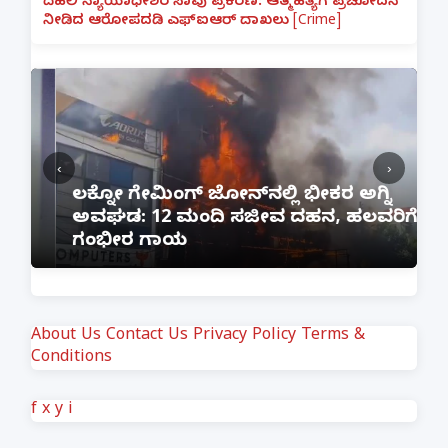
ದೆಹಲಿ ನ್ಯಾಯಾಧೀಶರ ಸಾವು ಪ್ರಕರಣ: ಆತ್ಮಹತ್ಯೆಗೆ ಪ್ರಚೋದನೆ
ನೀಡಿದ ಆರೋಪದಡಿ ಎಫ್‌ಐಆರ್ ದಾಖಲು [Crime]
‹
›
:
ಲಕ್ನೋ ಗೇಮಿಂಗ್ ಜೋನ್‌ನಲ್ಲಿ ಭೀಕರ ಅಗ್ನಿ
ಅವಘಡ: 12 ಮಂದಿ ಸಜೀವ ದಹನ, ಹಲವರಿಗೆ
ಪ
ಗಂಭೀರ ಗಾಯ
M
About Us
Contact Us
Privacy Policy
Terms &
Conditions
f
x
y
i