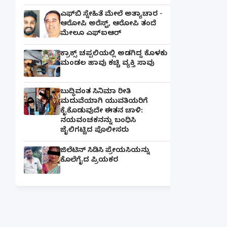
ಎಫ್‌ಬಿ ಸ್ನೇಹಿತೆ ಮೇಲೆ ಅತ್ಯಾಚಾರ -
ಆರೋಪಿ ಅರೆಸ್ಟ್, ಆರೋಪಿ ತಂದೆ
ಮೇಲೂ ಎಫ್ಐಆರ್
ಕ್ರಾಕ್ಸ್ ಚಪ್ಪಲಿಯಲ್ಲಿ ಅಡಗಿದ್ದ ಕೊಳಕು
ಮಂಡಲ ಹಾವು ಕಚ್ಚಿ ವ್ಯಕ್ತಿ ಸಾವು
ಬುದ್ಧಿವಂತ ಸಿನಿಮಾ ರೀತಿ
ಮದುವೆಯಾಗಿ ಯುವತಿಯರಿಗೆ
ಕೈಕೊಡುವುದೇ ಈತನ ಚಾಳಿ:
ನಯವಂಚಕನನ್ನು ಬಂಧಿಸಿ
ಜೈಲಿಗಟ್ಟಿದ ಪೊಲೀಸರು
ಜಿಲೆಟಿನ್ ಸಿಡಿಸಿ ಪ್ರೇಯಸಿಯನ್ನು
ಕೊಲೆಗೈದ ಪ್ರಿಯಕರ