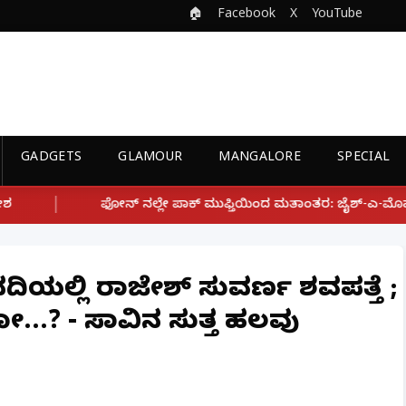
🏠
Facebook
X
YouTube
GADGETS
GLAMOUR
MANGALORE
SPECIAL
 ಪಾಕ್ ಮುಫ್ತಿಯಿಂದ ಮತಾಂತರ: ಜೈಶ್-ಎ-ಮೊಹಮ್ಮದ್ ಉಗ್ರ ಸಂಘಟನೆ ಜೊತೆ ಲಿ
ದಿಯಲ್ಲಿ ರಾಜೇಶ್ ಸುವರ್ಣ ಶವಪತ್ತೆ ;
..? - ಸಾವಿನ ಸುತ್ತ ಹಲವು