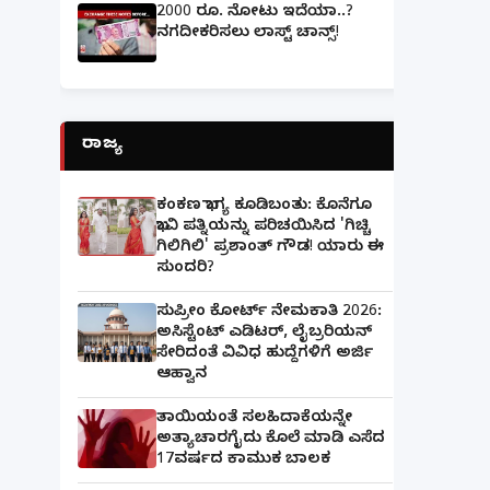
2000 ರೂ. ನೋಟು ಇದೆಯಾ..?
ನಗದೀಕರಿಸಲು ಲಾಸ್ಟ್‌ ಚಾನ್ಸ್‌!
ರಾಜ್ಯ
ಕಂಕಣ ಭಾಗ್ಯ ಕೂಡಿಬಂತು: ಕೊನೆಗೂ
ಭಾವಿ ಪತ್ನಿಯನ್ನು ಪರಿಚಯಿಸಿದ 'ಗಿಚ್ಚಿ
ಗಿಲಿಗಿಲಿ' ಪ್ರಶಾಂತ್ ಗೌಡ! ಯಾರು ಈ
ಸುಂದರಿ?
ಸುಪ್ರೀಂ ಕೋರ್ಟ್ ನೇಮಕಾತಿ 2026:
ಅಸಿಸ್ಟೆಂಟ್ ಎಡಿಟರ್, ಲೈಬ್ರರಿಯನ್
ಸೇರಿದಂತೆ ವಿವಿಧ ಹುದ್ದೆಗಳಿಗೆ ಅರ್ಜಿ
ಆಹ್ವಾನ
ತಾಯಿಯಂತೆ ಸಲಹಿದಾಕೆಯನ್ನೇ
ಅತ್ಯಾಚಾರಗೈದು ಕೊಲೆ ಮಾಡಿ ಎಸೆದ
17ವರ್ಷದ ಕಾಮುಕ ಬಾಲಕ