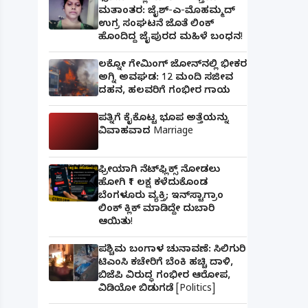
ಮತಾಂತರ: ಜೈಶ್-ಎ-ಮೊಹಮ್ಮದ್
ಉಗ್ರ ಸಂಘಟನೆ ಜೊತೆ ಲಿಂಕ್
ಹೊಂದಿದ್ದ ಜೈಪುರದ ಮಹಿಳೆ ಬಂಧನ!
ಲಕ್ನೋ ಗೇಮಿಂಗ್ ಜೋನ್‌ನಲ್ಲಿ ಭೀಕರ
ಅಗ್ನಿ ಅವಘಡ: 12 ಮಂದಿ ಸಜೀವ
ದಹನ, ಹಲವರಿಗೆ ಗಂಭೀರ ಗಾಯ
ಪತ್ನಿಗೆ ಕೈಕೊಟ್ಟ ಭೂಪ ಅತ್ತೆಯನ್ನು
ವಿವಾಹವಾದ Marriage
ಫ್ರೀಯಾಗಿ ನೆಟ್‌ಫ್ಲಿಕ್ಸ್ ನೋಡಲು
ಹೋಗಿ ₹1 ಲಕ್ಷ ಕಳೆದುಕೊಂಡ
ಬೆಂಗಳೂರು ವ್ಯಕ್ತಿ; ಇನ್‌ಸ್ಟಾಗ್ರಾಂ
ಲಿಂಕ್ ಕ್ಲಿಕ್ ಮಾಡಿದ್ದೇ ದುಬಾರಿ
ಆಯಿತು!
ಪಶ್ಚಿಮ ಬಂಗಾಳ ಚುನಾವಣೆ: ಸಿಲಿಗುರಿ
ಟಿಎಂಸಿ ಕಚೇರಿಗೆ ಬೆಂಕಿ ಹಚ್ಚಿ ದಾಳಿ,
ಬಿಜೆಪಿ ವಿರುದ್ಧ ಗಂಭೀರ ಆರೋಪ,
ವಿಡಿಯೋ ಬಿಡುಗಡೆ [Politics]