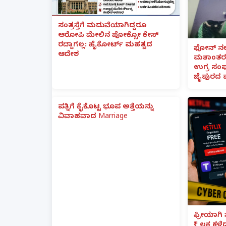
ಸಂತ್ರಸ್ತೆಗೆ ಮದುವೆಯಾಗಿದ್ದರೂ
ಆರೋಪಿ ಮೇಲಿನ ಪೋಕ್ಸೋ ಕೇಸ್
ರದ್ದಾಗಲ್ಲ: ಹೈಕೋರ್ಟ್ ಮಹತ್ವದ
ಫೋನ್ ನಲ್
ಆದೇಶ
ಮತಾಂತರ:
ಉಗ್ರ ಸಂಘ
ಜೈಪುರದ 
ಪತ್ನಿಗೆ ಕೈಕೊಟ್ಟ ಭೂಪ ಅತ್ತೆಯನ್ನು
ವಿವಾಹವಾದ Marriage
ಫ್ರೀಯಾಗಿ 
₹1 ಲಕ್ಷ ಕಳ