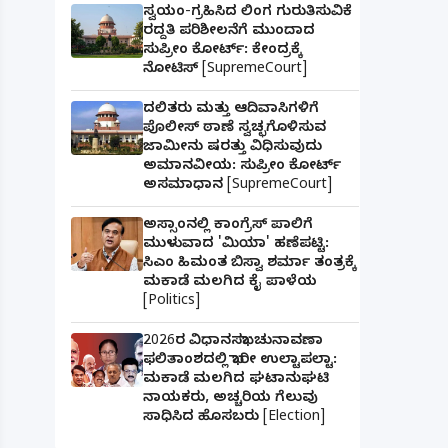
ಸ್ವಯಂ-ಗ್ರಹಿಸಿದ ಲಿಂಗ ಗುರುತಿಸುವಿಕೆ
ರದ್ದತಿ ಪರಿಶೀಲನೆಗೆ ಮುಂದಾದ
ಸುಪ್ರೀಂ ಕೋರ್ಟ್: ಕೇಂದ್ರಕ್ಕೆ
ನೋಟಿಸ್ [SupremeCourt]
ದಲಿತರು ಮತ್ತು ಆದಿವಾಸಿಗಳಿಗೆ
ಪೊಲೀಸ್ ಠಾಣೆ ಸ್ವಚ್ಛಗೊಳಿಸುವ
ಜಾಮೀನು ಷರತ್ತು ವಿಧಿಸುವುದು
ಅಮಾನವೀಯ: ಸುಪ್ರೀಂ ಕೋರ್ಟ್
ಅಸಮಾಧಾನ [SupremeCourt]
ಅಸ್ಸಾಂನಲ್ಲಿ ಕಾಂಗ್ರೆಸ್ ಪಾಲಿಗೆ
ಮುಳುವಾದ 'ಮಿಯಾ' ಹಣೆಪಟ್ಟಿ:
ಸಿಎಂ ಹಿಮಂತ ಬಿಸ್ವಾ ಶರ್ಮಾ ತಂತ್ರಕ್ಕೆ
ಮಕಾಡೆ ಮಲಗಿದ ಕೈ ಪಾಳೆಯ
[Politics]
2026ರ ವಿಧಾನಸಭಾ ಚುನಾವಣಾ
ಫಲಿತಾಂಶದಲ್ಲಿ ಭಾರೀ ಉಲ್ಟಾಪಲ್ಟಾ:
ಮಕಾಡೆ ಮಲಗಿದ ಘಟಾನುಘಟಿ
ನಾಯಕರು, ಅಚ್ಚರಿಯ ಗೆಲುವು
ಸಾಧಿಸಿದ ಹೊಸಬರು [Election]