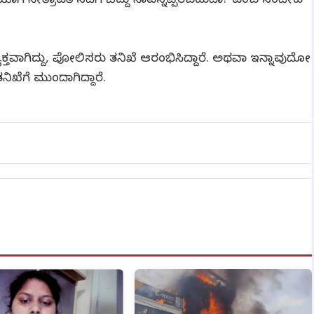
ಕಿಯಾಗಿ ನೇತ್ರಾವತಿ ನದಿಗೆ ಬಿದ್ದು ಸಾವನ್ನಪ್ಪಿರಬಹುದಾ? ಎಂಬ ಸಂದೇಹ
್ತವಾಗಿದ್ದು, ಪೋಲಿಸರು ತನಿಖೆ ಆರಂಭಿಸಿದ್ದಾರೆ. ಅಥವಾ ಇನ್ನಾವುದೋ
ೆಗೆ ಮುಂದಾಗಿದ್ದಾರೆ.