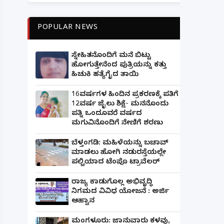
POPULAR NEWS
ಸ್ನೇಹಿತನೊಂದಿಗೆ ಮನೆ ಬಿಟ್ಟು
ಹೋಗುತ್ತೇನೆಂದ ಪುತ್ರಿಯನ್ನು ಕತ್ತು
ಹಿಚುಕಿ ಹತ್ಯೆಗೈದ ತಾಯಿ
16ವರ್ಷಗಳ ಹಿಂದಿನ ಪ್ರಕರಣಕ್ಕೆ ಪತಿಗೆ
12ವರ್ಷ ಜೈಲು ಶಿಕ್ಷೆ- ಮನನೊಂದು
ಪತ್ನಿ ಒಂದೂವರೆ ವರ್ಷದ
ಮಗುವಿನೊಂದಿಗೆ ನೇಣಿಗೆ ಶರಣು
ಬೆಳ್ತಂಗಡಿ: ಮಹಿಳೆಯನ್ನು ಬಚಾವ್
ಮಾಡಲು ಹೋಗಿ ನಡುರಸ್ತೆಯಲ್ಲೇ
ಪಲ್ಟಿಯಾದ ಟೆಂಪೊ ಟ್ರಾವೆಲರ್
ರಾಜ್ಯ ಕಾಡುಗೊಲ್ಲ ಅಭಿವೃದ್ಧಿ
ನಿಗಮದ ವಿವಿಧ ಯೋಜನೆ : ಅರ್ಜಿ
ಆಹ್ವಾನ
ಮಂಗಳೂರು: ಜಾನುವಾರು ಕಳವು,