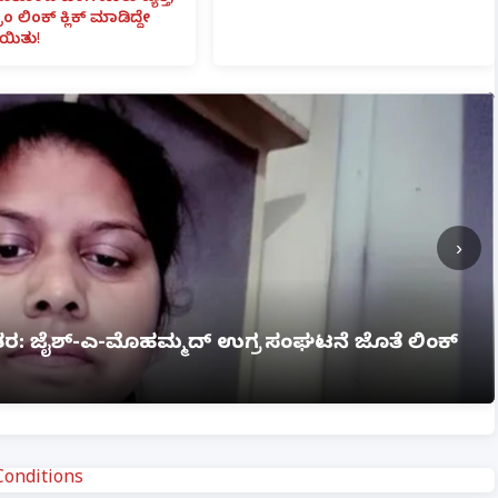
ಾಂ ಲಿಂಕ್ ಕ್ಲಿಕ್ ಮಾಡಿದ್ದೇ
ಯಿತು!
›
ಗ್ನಿ ಅವಘಡ: 12 ಮಂದಿ ಸಜೀವ ದಹನ, ಹಲವರಿಗೆ ಗಂಭೀರ
onditions