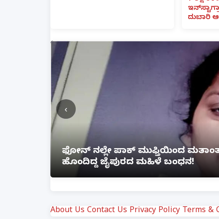
ಇನ್‌ಸ್ಟಾಗ್ರ
ದುಬಾರಿ ಆ
‹
ೆ ಲಿಂಕ್
ಲಕ್ನೋ ಗೇಮಿಂಗ್ ಜೋನ್‌ನಲ್ಲಿ ಭೀಕರ ಅ
ಗಾಯ
About Us
Contact Us
Privacy Policy
Terms & C