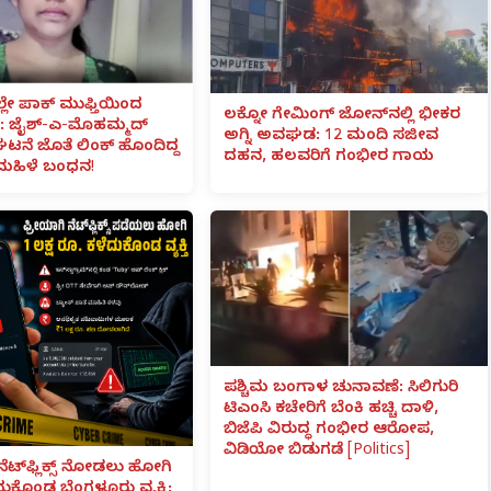
ಲೇ ಪಾಕ್ ಮುಫ್ತಿಯಿಂದ
ಲಕ್ನೋ ಗೇಮಿಂಗ್ ಜೋನ್‌ನಲ್ಲಿ ಭೀಕರ
 ಜೈಶ್-ಎ-ಮೊಹಮ್ಮದ್
ಅಗ್ನಿ ಅವಘಡ: 12 ಮಂದಿ ಸಜೀವ
ಟನೆ ಜೊತೆ ಲಿಂಕ್ ಹೊಂದಿದ್ದ
ದಹನ, ಹಲವರಿಗೆ ಗಂಭೀರ ಗಾಯ
ಮಹಿಳೆ ಬಂಧನ!
ಪಶ್ಚಿಮ ಬಂಗಾಳ ಚುನಾವಣೆ: ಸಿಲಿಗುರಿ
ಟಿಎಂಸಿ ಕಚೇರಿಗೆ ಬೆಂಕಿ ಹಚ್ಚಿ ದಾಳಿ,
ಬಿಜೆಪಿ ವಿರುದ್ಧ ಗಂಭೀರ ಆರೋಪ,
ವಿಡಿಯೋ ಬಿಡುಗಡೆ [Politics]
ನೆಟ್‌ಫ್ಲಿಕ್ಸ್ ನೋಡಲು ಹೋಗಿ
ೆದುಕೊಂಡ ಬೆಂಗಳೂರು ವ್ಯಕ್ತಿ;