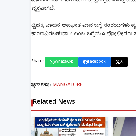
ಪಾಣೆಮಂಗಳೂರು ಸೇತುವೆಯಲ್ಲಿ ದ್ವಿಚಕ್ರವಾಹನಕ್ಕೆ ಡಿಕ್
ವ್ಯಕ್ತವಾಗಿದೆ.
ದ್ವಿಚಕ್ರ ವಾಹನ ಅಪಘಾತ ವಾದ ಬಗ್ಗೆ ಸಂಶಯಗಳು ವ್ಯಕ
ಕಾರಣವಿರಬಹುದಾ ? ಎಂಬ ಬಗ್ಗೆಯೂ ಪೋಲೀಸರು ತನಿಖ
Share:
WhatsApp
Facebook
X
ಟ್ಯಾಗ್‌ಗಳು:
MANGALORE
Related News