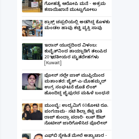
ಗೋಹತ್ಯೆ ಆರೋಪಿ ಮನೆ - ಅಕ್ರಮ
ಕಸಾಯಿಖಾನೆ ಮುಟ್ಟುಗೋಲು
ಕ್ರಾಕ್ಸ್ ಚಪ್ಪಲಿಯಲ್ಲಿ ಅಡಗಿದ್ದ ಕೊಳಕು
ಮಂಡಲ ಹಾವು ಕಚ್ಚಿ ವ್ಯಕ್ತಿ ಸಾವು
ಇರಾನ್ ಯುದ್ಧದಿಂದ ವಿಳಂಬ:
ಕುವೈತ್‌ನಿಂದ ತಾಯ್ನಾಡಿಗೆ ತಲುಪಿದ
20 ಭಾರತೀಯರ ಮೃತದೇಹಗಳು
[Kuwait]
ಫೋನ್ ನಲ್ಲೇ ಪಾಕ್ ಮುಫ್ತಿಯಿಂದ
ಮತಾಂತರ: ಜೈಶ್-ಎ-ಮೊಹಮ್ಮದ್
ಉಗ್ರ ಸಂಘಟನೆ ಜೊತೆ ಲಿಂಕ್
ಹೊಂದಿದ್ದ ಜೈಪುರದ ಮಹಿಳೆ ಬಂಧನ!
ಮುಂಬೈ: ಉದ್ಯಮಿಗೆ 60ಕೋಟಿ ರೂ.
ಪಂಗನಾಮ- ನಟಿ ಶಿಲ್ಪಾ ಶೆಟ್ಟಿ ಪತಿ
ರಾಜ್ ಕುಂದ್ರಾ ಪರಾರಿ- ಲುಕ್ ಔಟ್
ನೊಟೀಸ್ ಜಾರಿಗೊಳಿಸಿದ ಪೊಲೀಸ್
ಎಫ್‌ಬಿ ಸ್ನೇಹಿತೆ ಮೇಲೆ ಅತ್ಯಾಚಾರ -