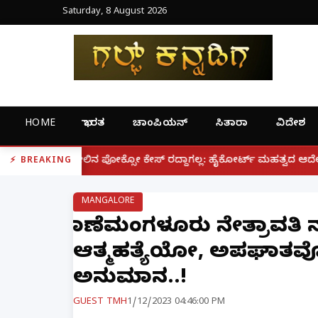
Saturday, 8 August 2026
HOME
ಭಾರತ
ಚಾಂಪಿಯನ್
ಸಿತಾರಾ
ವಿದೇಶ
|
ೋ ಕೇಸ್ ರದ್ದಾಗಲ್ಲ: ಹೈಕೋರ್ಟ್ ಮಹತ್ವದ ಆದೇಶ
ಫೋನ್ ನಲ್ಲೇ
BREAKING
MANGALORE
ಪಾಣೆಮಂಗಳೂರು ನೇತ್ರಾವತಿ ನ
ಆತ್ಮಹತ್ಯೆಯೋ, ಅಪಘಾತವೋ.
ಅನುಮಾನ..!
GUEST TMH
1/12/2023 04:46:00 PM