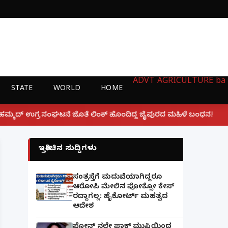
ADVT
AGRICULTURE
ba
STATE
WORLD
HOME
|
ಂಕ್ ಹೊಂದಿದ್ದ ಜೈಪುರದ ಮಹಿಳೆ ಬಂಧನ!
ಲಕ್ನೋ ಗೇಮಿಂಗ್ ಜ
ಇತ್ತೀಚಿನ ಸುದ್ದಿಗಳು
ಸಂತ್ರಸ್ತೆಗೆ ಮದುವೆಯಾಗಿದ್ದರೂ
ಆರೋಪಿ ಮೇಲಿನ ಪೋಕ್ಸೋ ಕೇಸ್
ರದ್ದಾಗಲ್ಲ: ಹೈಕೋರ್ಟ್ ಮಹತ್ವದ
ಆದೇಶ
ಫೋನ್ ನಲ್ಲೇ ಪಾಕ್ ಮುಫ್ತಿಯಿಂದ