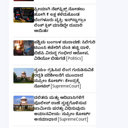
ಫ್ರೀಯಾಗಿ ನೆಟ್‌ಫ್ಲಿಕ್ಸ್ ನೋಡಲು
ಹೋಗಿ ₹1 ಲಕ್ಷ ಕಳೆದುಕೊಂಡ
ಬೆಂಗಳೂರು ವ್ಯಕ್ತಿ; ಇನ್‌ಸ್ಟಾಗ್ರಾಂ
ಲಿಂಕ್ ಕ್ಲಿಕ್ ಮಾಡಿದ್ದೇ ದುಬಾರಿ
ಆಯಿತು!
ಪಶ್ಚಿಮ ಬಂಗಾಳ ಚುನಾವಣೆ: ಸಿಲಿಗುರಿ
ಟಿಎಂಸಿ ಕಚೇರಿಗೆ ಬೆಂಕಿ ಹಚ್ಚಿ ದಾಳಿ,
ಬಿಜೆಪಿ ವಿರುದ್ಧ ಗಂಭೀರ ಆರೋಪ,
ವಿಡಿಯೋ ಬಿಡುಗಡೆ [Politics]
ಸ್ವಯಂ-ಗ್ರಹಿಸಿದ ಲಿಂಗ ಗುರುತಿಸುವಿಕೆ
ರದ್ದತಿ ಪರಿಶೀಲನೆಗೆ ಮುಂದಾದ
ಸುಪ್ರೀಂ ಕೋರ್ಟ್: ಕೇಂದ್ರಕ್ಕೆ
ನೋಟಿಸ್ [SupremeCourt]
ದಲಿತರು ಮತ್ತು ಆದಿವಾಸಿಗಳಿಗೆ
ಪೊಲೀಸ್ ಠಾಣೆ ಸ್ವಚ್ಛಗೊಳಿಸುವ
ಜಾಮೀನು ಷರತ್ತು ವಿಧಿಸುವುದು
ಅಮಾನವೀಯ: ಸುಪ್ರೀಂ ಕೋರ್ಟ್
ಅಸಮಾಧಾನ [SupremeCourt]