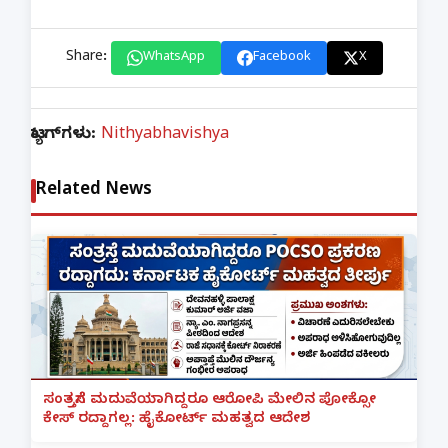
Share:
WhatsApp
Facebook
X
ಟ್ಯಾಗ್‌ಗಳು:
Nithyabhavishya
Related News
ಸಂತ್ರಸ್ತೆಗೆ ಮದುವೆಯಾಗಿದ್ದರೂ ಆರೋಪಿ ಮೇಲಿನ ಪೋಕ್ಸೋ
ಕೇಸ್ ರದ್ದಾಗಲ್ಲ: ಹೈಕೋರ್ಟ್ ಮಹತ್ವದ ಆದೇಶ