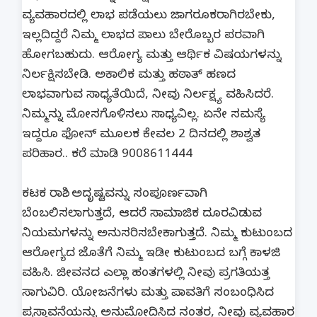
ವ್ಯವಹಾರದಲ್ಲಿ ಲಾಭ ಪಡೆಯಲು ಜಾಗರೂಕರಾಗಿರಬೇಕು,
ಇಲ್ಲದಿದ್ದರೆ ನಿಮ್ಮ ಲಾಭದ ಪಾಲು ಬೇರೊಬ್ಬರ ಪರವಾಗಿ
ಹೋಗಬಹುದು. ಆರೋಗ್ಯ ಮತ್ತು ಆರ್ಥಿಕ ವಿಷಯಗಳನ್ನು
ನಿರ್ಲಕ್ಷಿಸಬೇಡಿ. ಅಕಾಲಿಕ ಮತ್ತು ಹಠಾತ್ ಹಣದ
ಲಾಭವಾಗುವ ಸಾಧ್ಯತೆಯಿದೆ, ನೀವು ನಿರ್ಲಕ್ಷ್ಯ ವಹಿಸಿದರೆ.
ನಿಮ್ಮನ್ನು ಮೋಸಗೊಳಿಸಲು ಸಾಧ್ಯವಿಲ್ಲ. ಏನೇ ಸಮಸ್ಯೆ
ಇದ್ದರೂ ಫೋನ್ ಮೂಲಕ ಕೇವಲ 2 ದಿನದಲ್ಲಿ ಶಾಶ್ವತ
ಪರಿಹಾರ.. ಕರೆ ಮಾಡಿ 9008611444
ಕಟಕ ರಾಶಿ.. ಅದೃಷ್ಟವನ್ನು ಸಂಪೂರ್ಣವಾಗಿ
ಬೆಂಬಲಿಸಲಾಗುತ್ತದೆ, ಆದರೆ ಸಾಮಾಜಿಕ ದೂರವಿಡುವ
ನಿಯಮಗಳನ್ನು ಅನುಸರಿಸಬೇಕಾಗುತ್ತದೆ. ನಿಮ್ಮ ಕುಟುಂಬದ
ಆರೋಗ್ಯದ ಜೊತೆಗೆ ನಿಮ್ಮ ಇಡೀ ಕುಟುಂಬದ ಬಗ್ಗೆ ಕಾಳಜಿ
ವಹಿಸಿ. ಜೀವನದ ಎಲ್ಲಾ ಹಂತಗಳಲ್ಲಿ ನೀವು ಪ್ರಗತಿಯತ್ತ
ಸಾಗುವಿರಿ. ಯೋಜನೆಗಳು ಮತ್ತು ಪಾವತಿಗೆ ಸಂಬಂಧಿಸಿದ
ಪ್ರಸ್ತಾವನೆಯನ್ನು ಅನುಮೋದಿಸಿದ ನಂತರ, ನೀವು ವ್ಯವಹಾರ