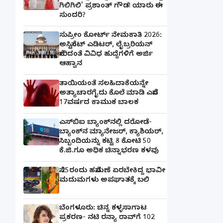
ಗಿಲಿಗಿಲಿ' ಪ್ರಶಾಂತ್ ಗೌಡ! ಯಾರು ಈ
ಸುಂದರಿ?
ಸುಪ್ರೀಂ ಕೋರ್ಟ್ ನೇಮಕಾತಿ 2026:
ಅಸಿಸ್ಟೆಂಟ್ ಎಡಿಟರ್, ಲೈಬ್ರರಿಯನ್
ಸೇರಿದಂತೆ ವಿವಿಧ ಹುದ್ದೆಗಳಿಗೆ ಅರ್ಜಿ
ಆಹ್ವಾನ
ತಾಯಿಯಂತೆ ಸಲಹಿದಾಕೆಯನ್ನೇ
ಅತ್ಯಾಚಾರಗೈದು ಕೊಲೆ ಮಾಡಿ ಎಸೆದ
17ವರ್ಷದ ಕಾಮುಕ ಬಾಲಕ
ಎಸ್‌ಬಿಐ ಬ್ಯಾಂಕ್‌ನಲ್ಲಿ‌ ದರೋಡೆ-
ಬ್ಯಾಂಕ್​ನ ಮ್ಯಾನೇಜರ್‌, ಕ್ಯಾಶಿಯರ್‌,
ಸಿಬ್ಬಂದಿಯನ್ನು ಕಟ್ಟಿ 8 ಕೋಟಿ 50
ಕೆ.ಜಿ.ಗೂ ಅಧಿಕ ಚಿನ್ನಾಭರಣ ಕಳವು
ಸೆ.25ರಂದು ಹಸೆಮಣೆ ಏರಬೇಕಿದ್ದ ಭಾವೀ
ಮದುಮಗಳು ಅಪಘಾತಕ್ಕೆ ಬಲಿ
ಬೆಂಗಳೂರು: ಚಿನ್ನ ಕಳ್ಳಸಾಗಾಟ
ಪ್ರಕರಣ- ನಟಿ ರನ್ಯಾ ರಾವ್‌ಗೆ 102