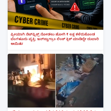
ಫ್ರೀಯಾಗಿ ನೆಟ್‌ಫ್ಲಿಕ್ಸ್ ನೋಡಲು ಹೋಗಿ ₹1 ಲಕ್ಷ ಕಳೆದುಕೊಂಡ
ಬೆಂಗಳೂರು ವ್ಯಕ್ತಿ; ಇನ್‌ಸ್ಟಾಗ್ರಾಂ ಲಿಂಕ್ ಕ್ಲಿಕ್ ಮಾಡಿದ್ದೇ ದುಬಾರಿ
ಆಯಿತು!