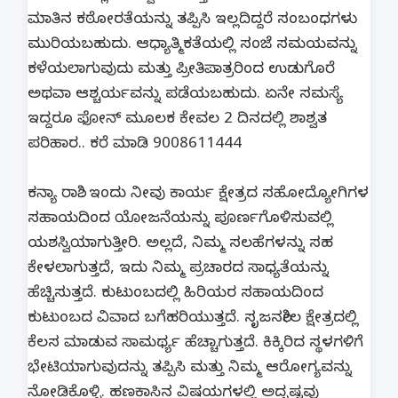
ಮಾತಿನ ಕಠೋರತೆಯನ್ನು ತಪ್ಪಿಸಿ ಇಲ್ಲದಿದ್ದರೆ ಸಂಬಂಧಗಳು
ಮುರಿಯಬಹುದು. ಆಧ್ಯಾತ್ಮಿಕತೆಯಲ್ಲಿ ಸಂಜೆ ಸಮಯವನ್ನು
ಕಳೆಯಲಾಗುವುದು ಮತ್ತು ಪ್ರೀತಿಪಾತ್ರರಿಂದ ಉಡುಗೊರೆ
ಅಥವಾ ಆಶ್ಚರ್ಯವನ್ನು ಪಡೆಯಬಹುದು. ಏನೇ ಸಮಸ್ಯೆ
ಇದ್ದರೂ ಫೋನ್ ಮೂಲಕ ಕೇವಲ 2 ದಿನದಲ್ಲಿ ಶಾಶ್ವತ
ಪರಿಹಾರ.. ಕರೆ ಮಾಡಿ 9008611444
ಕನ್ಯಾ ರಾಶಿ.. ಇಂದು ನೀವು ಕಾರ್ಯ ಕ್ಷೇತ್ರದ ಸಹೋದ್ಯೋಗಿಗಳ
ಸಹಾಯದಿಂದ ಯೋಜನೆಯನ್ನು ಪೂರ್ಣಗೊಳಿಸುವಲ್ಲಿ
ಯಶಸ್ವಿಯಾಗುತ್ತೀರಿ. ಅಲ್ಲದೆ, ನಿಮ್ಮ ಸಲಹೆಗಳನ್ನು ಸಹ
ಕೇಳಲಾಗುತ್ತದೆ, ಇದು ನಿಮ್ಮ ಪ್ರಚಾರದ ಸಾಧ್ಯತೆಯನ್ನು
ಹೆಚ್ಚಿಸುತ್ತದೆ. ಕುಟುಂಬದಲ್ಲಿ ಹಿರಿಯರ ಸಹಾಯದಿಂದ
ಕುಟುಂಬದ ವಿವಾದ ಬಗೆಹರಿಯುತ್ತದೆ. ಸೃಜನಶೀಲ ಕ್ಷೇತ್ರದಲ್ಲಿ
ಕೆಲಸ ಮಾಡುವ ಸಾಮರ್ಥ್ಯ ಹೆಚ್ಚಾಗುತ್ತದೆ. ಕಿಕ್ಕಿರಿದ ಸ್ಥಳಗಳಿಗೆ
ಭೇಟಿಯಾಗುವುದನ್ನು ತಪ್ಪಿಸಿ ಮತ್ತು ನಿಮ್ಮ ಆರೋಗ್ಯವನ್ನು
ನೋಡಿಕೊಳ್ಳಿ. ಹಣಕಾಸಿನ ವಿಷಯಗಳಲ್ಲಿ ಅದೃಷ್ಟವು