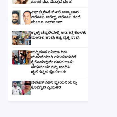
ಕೋಟಿ ರೂ. ಮೊತ್ತದ ದಂಡ
ಎಫ್‌ಬಿ ಸ್ನೇಹಿತೆ ಮೇಲೆ ಅತ್ಯಾಚಾರ -
ಆರೋಪಿ ಅರೆಸ್ಟ್, ಆರೋಪಿ ತಂದೆ
ಮೇಲೂ ಎಫ್ಐಆರ್
ಕ್ರಾಕ್ಸ್ ಚಪ್ಪಲಿಯಲ್ಲಿ ಅಡಗಿದ್ದ ಕೊಳಕು
ಮಂಡಲ ಹಾವು ಕಚ್ಚಿ ವ್ಯಕ್ತಿ ಸಾವು
ಬುದ್ಧಿವಂತ ಸಿನಿಮಾ ರೀತಿ
ಮದುವೆಯಾಗಿ ಯುವತಿಯರಿಗೆ
ಕೈಕೊಡುವುದೇ ಈತನ ಚಾಳಿ:
ನಯವಂಚಕನನ್ನು ಬಂಧಿಸಿ
ಜೈಲಿಗಟ್ಟಿದ ಪೊಲೀಸರು
ಜಿಲೆಟಿನ್ ಸಿಡಿಸಿ ಪ್ರೇಯಸಿಯನ್ನು
ಕೊಲೆಗೈದ ಪ್ರಿಯಕರ