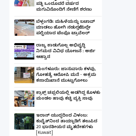
ಪತ್ನಿ ಒಂದೂವರೆ ವರ್ಷದ
ಮಗುವಿನೊಂದಿಗೆ ನೇಣಿಗೆ ಶರಣು
ಬೆಳ್ತಂಗಡಿ: ಮಹಿಳೆಯನ್ನು ಬಚಾವ್
ಮಾಡಲು ಹೋಗಿ ನಡುರಸ್ತೆಯಲ್ಲೇ
ಪಲ್ಟಿಯಾದ ಟೆಂಪೊ ಟ್ರಾವೆಲರ್
ರಾಜ್ಯ ಕಾಡುಗೊಲ್ಲ ಅಭಿವೃದ್ಧಿ
ನಿಗಮದ ವಿವಿಧ ಯೋಜನೆ : ಅರ್ಜಿ
ಆಹ್ವಾನ
ಮಂಗಳೂರು: ಜಾನುವಾರು ಕಳವು,
ಗೋಹತ್ಯೆ ಆರೋಪಿ ಮನೆ - ಅಕ್ರಮ
ಕಸಾಯಿಖಾನೆ ಮುಟ್ಟುಗೋಲು
ಕ್ರಾಕ್ಸ್ ಚಪ್ಪಲಿಯಲ್ಲಿ ಅಡಗಿದ್ದ ಕೊಳಕು
ಮಂಡಲ ಹಾವು ಕಚ್ಚಿ ವ್ಯಕ್ತಿ ಸಾವು
ಇರಾನ್ ಯುದ್ಧದಿಂದ ವಿಳಂಬ:
ಕುವೈತ್‌ನಿಂದ ತಾಯ್ನಾಡಿಗೆ ತಲುಪಿದ
20 ಭಾರತೀಯರ ಮೃತದೇಹಗಳು
[Kuwait]