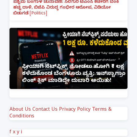
ಪಶ್ಚಿಮ ಬಂಗಾಳ ಚುನಾವಣೆ: ಸಿಲಿಗುರಿ ಟಿಎಂಸಿ ಕಚೇರಿಗೆ ಬೆಂಕಿ
ಹಚ್ಚಿ ದಾಳಿ, ಬಿಜೆಪಿ ವಿರುದ್ಧ ಗಂಭೀರ ಆರೋಪ, ವಿಡಿಯೋ
ಬಿಡುಗಡೆ [Politics]
‹
›
ಫ್ರೀಯಾಗಿ ನೆಟ್‌ಫ್ಲಿಕ್ಸ್ ನೋಡಲು ಹೋಗಿ ₹1 ಲಕ್ಷ
ಾದ
ಕಳೆದುಕೊಂಡ ಬೆಂಗಳೂರು ವ್ಯಕ್ತಿ; ಇನ್‌ಸ್ಟಾಗ್ರಾಂ
ಲಿಂಕ್ ಕ್ಲಿಕ್ ಮಾಡಿದ್ದೇ ದುಬಾರಿ ಆಯಿತು!
About Us
Contact Us
Privacy Policy
Terms &
Conditions
f
x
y
i