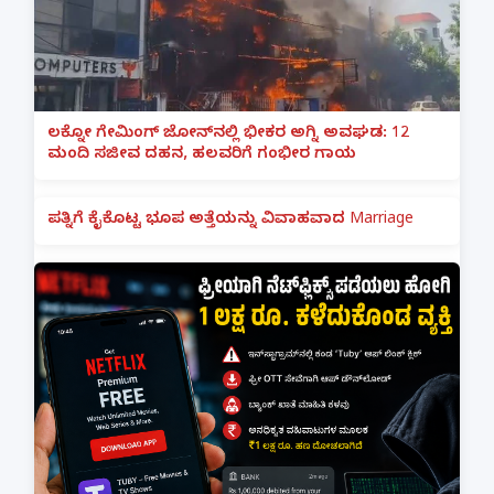
ಲಕ್ನೋ ಗೇಮಿಂಗ್ ಜೋನ್‌ನಲ್ಲಿ ಭೀಕರ ಅಗ್ನಿ ಅವಘಡ: 12
ಮಂದಿ ಸಜೀವ ದಹನ, ಹಲವರಿಗೆ ಗಂಭೀರ ಗಾಯ
ಪತ್ನಿಗೆ ಕೈಕೊಟ್ಟ ಭೂಪ ಅತ್ತೆಯನ್ನು ವಿವಾಹವಾದ Marriage