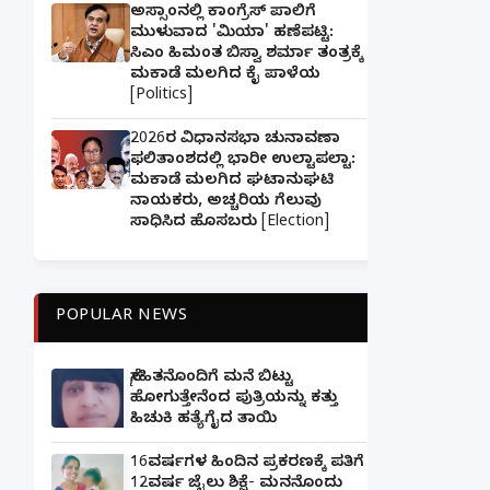
ಅಸ್ಸಾಂನಲ್ಲಿ ಕಾಂಗ್ರೆಸ್ ಪಾಲಿಗೆ
ಮುಳುವಾದ 'ಮಿಯಾ' ಹಣೆಪಟ್ಟಿ:
ಸಿಎಂ ಹಿಮಂತ ಬಿಸ್ವಾ ಶರ್ಮಾ ತಂತ್ರಕ್ಕೆ
ಮಕಾಡೆ ಮಲಗಿದ ಕೈ ಪಾಳೆಯ
[Politics]
2026ರ ವಿಧಾನಸಭಾ ಚುನಾವಣಾ
ಫಲಿತಾಂಶದಲ್ಲಿ ಭಾರೀ ಉಲ್ಟಾಪಲ್ಟಾ:
ಮಕಾಡೆ ಮಲಗಿದ ಘಟಾನುಘಟಿ
ನಾಯಕರು, ಅಚ್ಚರಿಯ ಗೆಲುವು
ಸಾಧಿಸಿದ ಹೊಸಬರು [Election]
POPULAR NEWS
ಸ್ನೇಹಿತನೊಂದಿಗೆ ಮನೆ ಬಿಟ್ಟು
ಹೋಗುತ್ತೇನೆಂದ ಪುತ್ರಿಯನ್ನು ಕತ್ತು
ಹಿಚುಕಿ ಹತ್ಯೆಗೈದ ತಾಯಿ
16ವರ್ಷಗಳ ಹಿಂದಿನ ಪ್ರಕರಣಕ್ಕೆ ಪತಿಗೆ
12ವರ್ಷ ಜೈಲು ಶಿಕ್ಷೆ- ಮನನೊಂದು