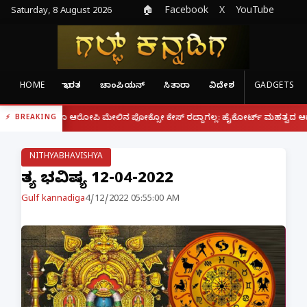
Saturday, 8 August 2026
🏠
Facebook
X
YouTube
HOME
ಭಾರತ
ಚಾಂಪಿಯನ್
ಸಿತಾರಾ
ವಿದೇಶ
GADGETS
|
 ಆರೋಪಿ ಮೇಲಿನ ಪೋಕ್ಸೋ ಕೇಸ್ ರದ್ದಾಗಲ್ಲ: ಹೈಕೋರ್ಟ್ ಮಹತ್ವದ ಆದೇಶ
ಫೋನ್ ನಲ್
BREAKING
NITHYABHAVISHYA
ನಿತ್ಯ ಭವಿಷ್ಯ 12-04-2022
Gulf kannadiga
4/12/2022 05:55:00 AM