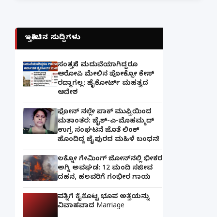
ಇತ್ತೀಚಿನ ಸುದ್ದಿಗಳು
ಸಂತ್ರಸ್ತೆಗೆ ಮದುವೆಯಾಗಿದ್ದರೂ
ಆರೋಪಿ ಮೇಲಿನ ಪೋಕ್ಸೋ ಕೇಸ್
ರದ್ದಾಗಲ್ಲ: ಹೈಕೋರ್ಟ್ ಮಹತ್ವದ
ಆದೇಶ
ಫೋನ್ ನಲ್ಲೇ ಪಾಕ್ ಮುಫ್ತಿಯಿಂದ
ಮತಾಂತರ: ಜೈಶ್-ಎ-ಮೊಹಮ್ಮದ್
ಉಗ್ರ ಸಂಘಟನೆ ಜೊತೆ ಲಿಂಕ್
ಹೊಂದಿದ್ದ ಜೈಪುರದ ಮಹಿಳೆ ಬಂಧನ!
ಲಕ್ನೋ ಗೇಮಿಂಗ್ ಜೋನ್‌ನಲ್ಲಿ ಭೀಕರ
ಅಗ್ನಿ ಅವಘಡ: 12 ಮಂದಿ ಸಜೀವ
ದಹನ, ಹಲವರಿಗೆ ಗಂಭೀರ ಗಾಯ
ಪತ್ನಿಗೆ ಕೈಕೊಟ್ಟ ಭೂಪ ಅತ್ತೆಯನ್ನು
ವಿವಾಹವಾದ Marriage