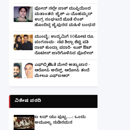
ಫೋನ್ ನಲ್ಲೇ ಪಾಕ್ ಮುಫ್ತಿಯಿಂದ
ಮತಾಂತರ: ಜೈಶ್-ಎ-ಮೊಹಮ್ಮದ್
ಉಗ್ರ ಸಂಘಟನೆ ಜೊತೆ ಲಿಂಕ್
ಹೊಂದಿದ್ದ ಜೈಪುರದ ಮಹಿಳೆ ಬಂಧನ!
ಮುಂಬೈ: ಉದ್ಯಮಿಗೆ 60ಕೋಟಿ ರೂ.
ಪಂಗನಾಮ- ನಟಿ ಶಿಲ್ಪಾ ಶೆಟ್ಟಿ ಪತಿ
ರಾಜ್ ಕುಂದ್ರಾ ಪರಾರಿ- ಲುಕ್ ಔಟ್
ನೊಟೀಸ್ ಜಾರಿಗೊಳಿಸಿದ ಪೊಲೀಸ್
ಎಫ್‌ಬಿ ಸ್ನೇಹಿತೆ ಮೇಲೆ ಅತ್ಯಾಚಾರ -
ಆರೋಪಿ ಅರೆಸ್ಟ್, ಆರೋಪಿ ತಂದೆ
ಮೇಲೂ ಎಫ್ಐಆರ್
ವಿಶೇಷ ವರದಿ
ಐ ಲವ್ ಯು ಪುಟ್ಟ.....: ಒಂದು
ಅಮೂಲ್ಯ ನುಡಿನಮನ