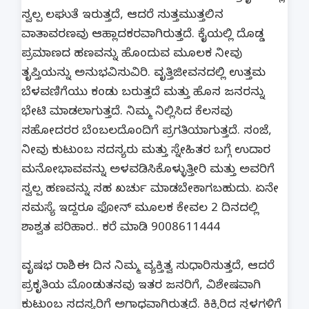
ಸ್ವಲ್ಪ ಲಘುತೆ ಇರುತ್ತದೆ, ಆದರೆ ಸುತ್ತಮುತ್ತಲಿನ
ವಾತಾವರಣವು ಆಹ್ಲಾದಕರವಾಗಿರುತ್ತದೆ. ಕೈಯಲ್ಲಿ ದೊಡ್ಡ
ಪ್ರಮಾಣದ ಹಣವನ್ನು ಹೊಂದುವ ಮೂಲಕ ನೀವು
ತೃಪ್ತಿಯನ್ನು ಅನುಭವಿಸುವಿರಿ. ವೃತ್ತಿಜೀವನದಲ್ಲಿ ಉತ್ತಮ
ಬೆಳವಣಿಗೆಯು ಕಂಡು ಬರುತ್ತದೆ ಮತ್ತು ಹೊಸ ಜನರನ್ನು
ಭೇಟಿ ಮಾಡಲಾಗುತ್ತದೆ. ನಿಮ್ಮ ನಿಲ್ಲಿಸಿದ ಕೆಲಸವು
ಸಹೋದರರ ಬೆಂಬಲದೊಂದಿಗೆ ಪ್ರಗತಿಯಾಗುತ್ತದೆ. ಸಂಜೆ,
ನೀವು ಕುಟುಂಬ ಸದಸ್ಯರು ಮತ್ತು ಸ್ನೇಹಿತರ ಬಗ್ಗೆ ಉದಾರ
ಮನೋಭಾವವನ್ನು ಅಳವಡಿಸಿಕೊಳ್ಳುತ್ತೀರಿ ಮತ್ತು ಅವರಿಗೆ
ಸ್ವಲ್ಪ ಹಣವನ್ನು ಸಹ ಖರ್ಚು ಮಾಡಬೇಕಾಗಬಹುದು. ಏನೇ
ಸಮಸ್ಯೆ ಇದ್ದರೂ ಫೋನ್ ಮೂಲಕ ಕೇವಲ 2 ದಿನದಲ್ಲಿ
ಶಾಶ್ವತ ಪರಿಹಾರ.. ಕರೆ ಮಾಡಿ 9008611444
ವೃಷಭ ರಾಶಿ.. ಈ ದಿನ ನಿಮ್ಮ ವ್ಯಕ್ತಿತ್ವ ಸುಧಾರಿಸುತ್ತದೆ, ಆದರೆ
ಪ್ರಕೃತಿಯ ಮೊಂಡುತನವು ಇತರ ಜನರಿಗೆ, ವಿಶೇಷವಾಗಿ
ಕುಟುಂಬ ಸದಸ್ಯರಿಗೆ ಅಗಾಧವಾಗಿರುತ್ತದೆ. ಕಿಕ್ಕಿರಿದ ಸ್ಥಳಗಳಿಗೆ