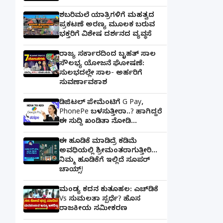
ಶಬರಿಮಲೆ ಯಾತ್ರಿಗಳಿಗೆ ಮಹತ್ವದ
ಪ್ರಕಟಣೆ ಅರಣ್ಯ ಮೂಲಕ ಬರುವ
ಭಕ್ತರಿಗೆ ವಿಶೇಷ ದರ್ಶನದ ವ್ಯವಸ್ಥೆ
ರಾಜ್ಯ ಸರ್ಕಾರದಿಂದ ಬೃಹತ್ ಸಾಲ
ಸೌಲಭ್ಯ ಯೋಜನೆ ಘೋಷಣೆ:
ಸುಲಭದಲ್ಲೇ ಸಾಲ- ಅರ್ಹರಿಗೆ
ಸುವರ್ಣಾವಕಾಶ
ಡಿಜಿಟಲ್ ಪೇಮೆಂಟಿಗೆ G Pay,
PhonePe ಬಳಸುತ್ತೀರಾ..? ಹಾಗಿದ್ದರೆ
ಈ ಸುದ್ದಿ ಖಂಡಿತಾ ನೋಡಿ...
ಈ ಹೂಡಿಕೆ ಮಾಡಿದ್ರೆ ಕಡಿಮೆ
ಅವಧಿಯಲ್ಲಿ ಶ್ರೀಮಂತರಾಗುತ್ತೀರಿ...
ನಿಮ್ಮ ಹೂಡಿಕೆಗೆ ಇಲ್ಲಿದೆ ಸೂಪರ್
ಚಾಯ್ಸ್‌!
ಮಂಡ್ಯ ಕದನ ಕುತೂಹಲ: ಎಚ್‌ಡಿಕೆ
Vs ಸುಮಲತಾ ಸ್ಪರ್ಧೆ? ಹೊಸ
ರಾಜಕೀಯ ಸಮೀಕರಣ