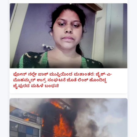
ಫೋನ್ ನಲ್ಲೇ ಪಾಕ್ ಮುಫ್ತಿಯಿಂದ ಮತಾಂತರ: ಜೈಶ್-ಎ-
ಮೊಹಮ್ಮದ್ ಉಗ್ರ ಸಂಘಟನೆ ಜೊತೆ ಲಿಂಕ್ ಹೊಂದಿದ್ದ
ಜೈಪುರದ ಮಹಿಳೆ ಬಂಧನ!