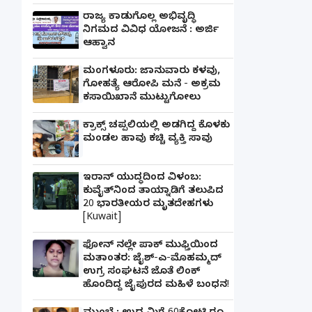
ರಾಜ್ಯ ಕಾಡುಗೊಲ್ಲ ಅಭಿವೃದ್ಧಿ
ನಿಗಮದ ವಿವಿಧ ಯೋಜನೆ : ಅರ್ಜಿ
ಆಹ್ವಾನ
ಮಂಗಳೂರು: ಜಾನುವಾರು ಕಳವು,
ಗೋಹತ್ಯೆ ಆರೋಪಿ ಮನೆ - ಅಕ್ರಮ
ಕಸಾಯಿಖಾನೆ ಮುಟ್ಟುಗೋಲು
ಕ್ರಾಕ್ಸ್ ಚಪ್ಪಲಿಯಲ್ಲಿ ಅಡಗಿದ್ದ ಕೊಳಕು
ಮಂಡಲ ಹಾವು ಕಚ್ಚಿ ವ್ಯಕ್ತಿ ಸಾವು
ಇರಾನ್ ಯುದ್ಧದಿಂದ ವಿಳಂಬ:
ಕುವೈತ್‌ನಿಂದ ತಾಯ್ನಾಡಿಗೆ ತಲುಪಿದ
20 ಭಾರತೀಯರ ಮೃತದೇಹಗಳು
[Kuwait]
ಫೋನ್ ನಲ್ಲೇ ಪಾಕ್ ಮುಫ್ತಿಯಿಂದ
ಮತಾಂತರ: ಜೈಶ್-ಎ-ಮೊಹಮ್ಮದ್
ಉಗ್ರ ಸಂಘಟನೆ ಜೊತೆ ಲಿಂಕ್
ಹೊಂದಿದ್ದ ಜೈಪುರದ ಮಹಿಳೆ ಬಂಧನ!