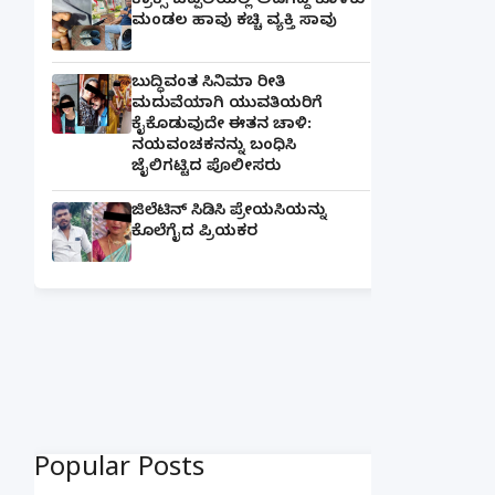
ಕ್ರಾಕ್ಸ್ ಚಪ್ಪಲಿಯಲ್ಲಿ ಅಡಗಿದ್ದ ಕೊಳಕು
ಮಂಡಲ ಹಾವು ಕಚ್ಚಿ ವ್ಯಕ್ತಿ ಸಾವು
ಬುದ್ಧಿವಂತ ಸಿನಿಮಾ ರೀತಿ
ಮದುವೆಯಾಗಿ ಯುವತಿಯರಿಗೆ
ಕೈಕೊಡುವುದೇ ಈತನ ಚಾಳಿ:
ನಯವಂಚಕನನ್ನು ಬಂಧಿಸಿ
ಜೈಲಿಗಟ್ಟಿದ ಪೊಲೀಸರು
ಜಿಲೆಟಿನ್ ಸಿಡಿಸಿ ಪ್ರೇಯಸಿಯನ್ನು
ಕೊಲೆಗೈದ ಪ್ರಿಯಕರ
Popular Posts