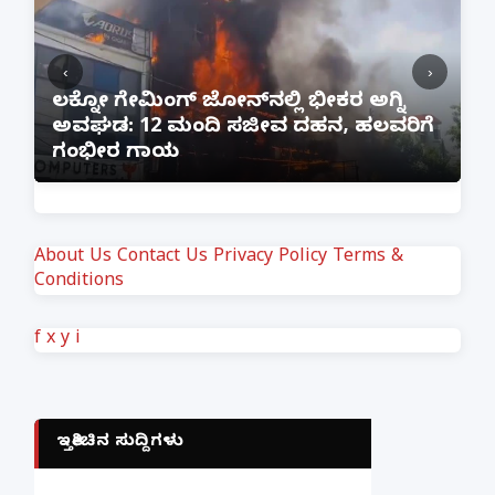
‹
›
:
ಲಕ್ನೋ ಗೇಮಿಂಗ್ ಜೋನ್‌ನಲ್ಲಿ ಭೀಕರ ಅಗ್ನಿ
ಅವಘಡ: 12 ಮಂದಿ ಸಜೀವ ದಹನ, ಹಲವರಿಗೆ
ಪ
ಗಂಭೀರ ಗಾಯ
M
About Us
Contact Us
Privacy Policy
Terms &
Conditions
f
x
y
i
ಇತ್ತೀಚಿನ ಸುದ್ದಿಗಳು