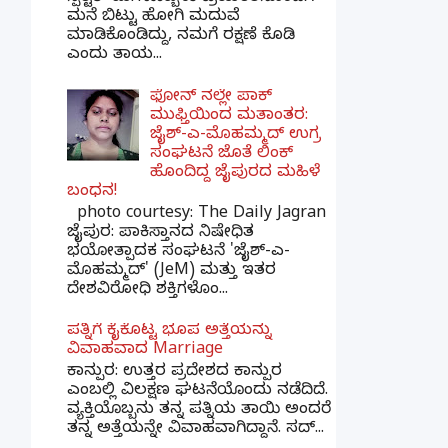
ಮನೆ ಬಿಟ್ಟು ಹೋಗಿ ಮದುವೆ
ಮಾಡಿಕೊಂಡಿದ್ದು, ನಮಗೆ ರಕ್ಷಣೆ ಕೊಡಿ
ಎಂದು ತಾಯ...
ಫೋನ್ ನಲ್ಲೇ ಪಾಕ್
ಮುಫ್ತಿಯಿಂದ ಮತಾಂತರ:
ಜೈಶ್-ಎ-ಮೊಹಮ್ಮದ್ ಉಗ್ರ
ಸಂಘಟನೆ ಜೊತೆ ಲಿಂಕ್
ಹೊಂದಿದ್ದ ಜೈಪುರದ ಮಹಿಳೆ
ಬಂಧನ!
photo courtesy: The Daily Jagran
ಜೈಪುರ: ಪಾಕಿಸ್ತಾನದ ನಿಷೇಧಿತ
ಭಯೋತ್ಪಾದಕ ಸಂಘಟನೆ 'ಜೈಶ್-ಎ-
ಮೊಹಮ್ಮದ್' (JeM) ಮತ್ತು ಇತರ
ದೇಶವಿರೋಧಿ ಶಕ್ತಿಗಳೊಂ...
ಪತ್ನಿಗೆ ಕೈಕೊಟ್ಟ ಭೂಪ ಅತ್ತೆಯನ್ನು
ವಿವಾಹವಾದ Marriage
ಕಾನ್ಪುರ: ಉತ್ತರ ಪ್ರದೇಶದ ಕಾನ್ಪುರ
ಎಂಬಲ್ಲಿ ವಿಲಕ್ಷಣ ಘಟನೆಯೊಂದು ನಡೆದಿದೆ.
ವ್ಯಕ್ತಿಯೊಬ್ಬನು ತನ್ನ ಪತ್ನಿಯ ತಾಯಿ ಅಂದರೆ
ತನ್ನ ಅತ್ತೆಯನ್ನೇ ವಿವಾಹವಾಗಿದ್ದಾನೆ. ಸದ್...