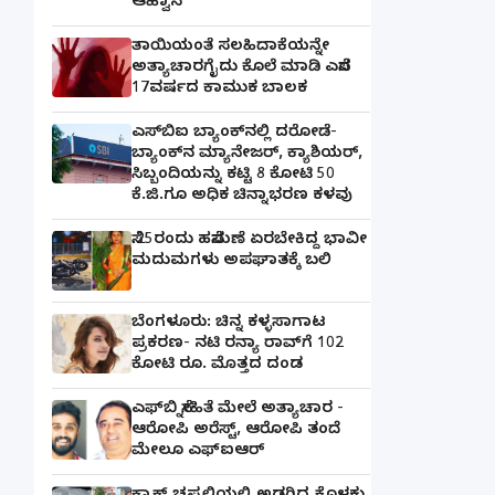
ಆಹ್ವಾನ
ತಾಯಿಯಂತೆ ಸಲಹಿದಾಕೆಯನ್ನೇ
ಅತ್ಯಾಚಾರಗೈದು ಕೊಲೆ ಮಾಡಿ ಎಸೆದ
17ವರ್ಷದ ಕಾಮುಕ ಬಾಲಕ
ಎಸ್‌ಬಿಐ ಬ್ಯಾಂಕ್‌ನಲ್ಲಿ‌ ದರೋಡೆ-
ಬ್ಯಾಂಕ್​ನ ಮ್ಯಾನೇಜರ್‌, ಕ್ಯಾಶಿಯರ್‌,
ಸಿಬ್ಬಂದಿಯನ್ನು ಕಟ್ಟಿ 8 ಕೋಟಿ 50
ಕೆ.ಜಿ.ಗೂ ಅಧಿಕ ಚಿನ್ನಾಭರಣ ಕಳವು
ಸೆ.25ರಂದು ಹಸೆಮಣೆ ಏರಬೇಕಿದ್ದ ಭಾವೀ
ಮದುಮಗಳು ಅಪಘಾತಕ್ಕೆ ಬಲಿ
ಬೆಂಗಳೂರು: ಚಿನ್ನ ಕಳ್ಳಸಾಗಾಟ
ಪ್ರಕರಣ- ನಟಿ ರನ್ಯಾ ರಾವ್‌ಗೆ 102
ಕೋಟಿ ರೂ. ಮೊತ್ತದ ದಂಡ
ಎಫ್‌ಬಿ ಸ್ನೇಹಿತೆ ಮೇಲೆ ಅತ್ಯಾಚಾರ -
ಆರೋಪಿ ಅರೆಸ್ಟ್, ಆರೋಪಿ ತಂದೆ
ಮೇಲೂ ಎಫ್ಐಆರ್