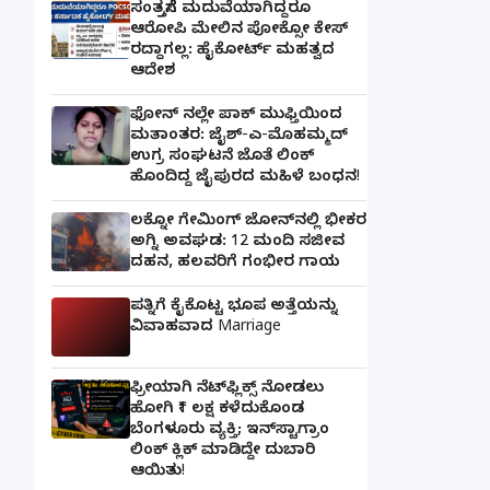
ಸಂತ್ರಸ್ತೆಗೆ ಮದುವೆಯಾಗಿದ್ದರೂ
ಆರೋಪಿ ಮೇಲಿನ ಪೋಕ್ಸೋ ಕೇಸ್
ರದ್ದಾಗಲ್ಲ: ಹೈಕೋರ್ಟ್ ಮಹತ್ವದ
ಆದೇಶ
ಫೋನ್ ನಲ್ಲೇ ಪಾಕ್ ಮುಫ್ತಿಯಿಂದ
ಮತಾಂತರ: ಜೈಶ್-ಎ-ಮೊಹಮ್ಮದ್
ಉಗ್ರ ಸಂಘಟನೆ ಜೊತೆ ಲಿಂಕ್
ಹೊಂದಿದ್ದ ಜೈಪುರದ ಮಹಿಳೆ ಬಂಧನ!
ಲಕ್ನೋ ಗೇಮಿಂಗ್ ಜೋನ್‌ನಲ್ಲಿ ಭೀಕರ
ಅಗ್ನಿ ಅವಘಡ: 12 ಮಂದಿ ಸಜೀವ
ದಹನ, ಹಲವರಿಗೆ ಗಂಭೀರ ಗಾಯ
ಪತ್ನಿಗೆ ಕೈಕೊಟ್ಟ ಭೂಪ ಅತ್ತೆಯನ್ನು
ವಿವಾಹವಾದ Marriage
ಫ್ರೀಯಾಗಿ ನೆಟ್‌ಫ್ಲಿಕ್ಸ್ ನೋಡಲು
ಹೋಗಿ ₹1 ಲಕ್ಷ ಕಳೆದುಕೊಂಡ
ಬೆಂಗಳೂರು ವ್ಯಕ್ತಿ; ಇನ್‌ಸ್ಟಾಗ್ರಾಂ
ಲಿಂಕ್ ಕ್ಲಿಕ್ ಮಾಡಿದ್ದೇ ದುಬಾರಿ
ಆಯಿತು!