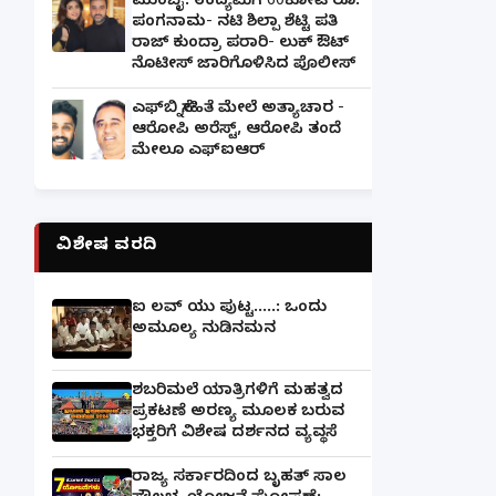
ಮುಂಬೈ: ಉದ್ಯಮಿಗೆ 60ಕೋಟಿ ರೂ.
ಪಂಗನಾಮ- ನಟಿ ಶಿಲ್ಪಾ ಶೆಟ್ಟಿ ಪತಿ
ರಾಜ್ ಕುಂದ್ರಾ ಪರಾರಿ- ಲುಕ್ ಔಟ್
ನೊಟೀಸ್ ಜಾರಿಗೊಳಿಸಿದ ಪೊಲೀಸ್
ಎಫ್‌ಬಿ ಸ್ನೇಹಿತೆ ಮೇಲೆ ಅತ್ಯಾಚಾರ -
ಆರೋಪಿ ಅರೆಸ್ಟ್, ಆರೋಪಿ ತಂದೆ
ಮೇಲೂ ಎಫ್ಐಆರ್
ವಿಶೇಷ ವರದಿ
ಐ ಲವ್ ಯು ಪುಟ್ಟ.....: ಒಂದು
ಅಮೂಲ್ಯ ನುಡಿನಮನ
ಶಬರಿಮಲೆ ಯಾತ್ರಿಗಳಿಗೆ ಮಹತ್ವದ
ಪ್ರಕಟಣೆ ಅರಣ್ಯ ಮೂಲಕ ಬರುವ
ಭಕ್ತರಿಗೆ ವಿಶೇಷ ದರ್ಶನದ ವ್ಯವಸ್ಥೆ
ರಾಜ್ಯ ಸರ್ಕಾರದಿಂದ ಬೃಹತ್ ಸಾಲ