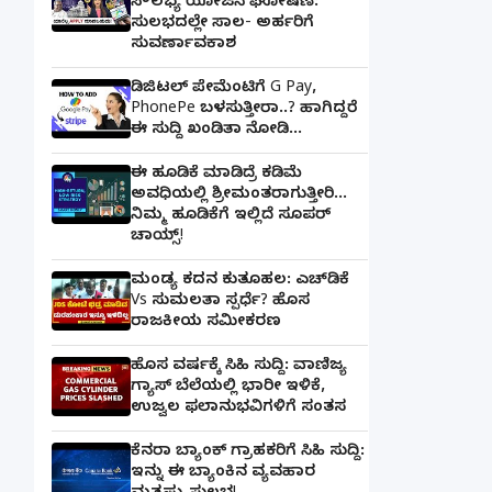
ಸೌಲಭ್ಯ ಯೋಜನೆ ಘೋಷಣೆ:
ಸುಲಭದಲ್ಲೇ ಸಾಲ- ಅರ್ಹರಿಗೆ
ಸುವರ್ಣಾವಕಾಶ
ಡಿಜಿಟಲ್ ಪೇಮೆಂಟಿಗೆ G Pay,
PhonePe ಬಳಸುತ್ತೀರಾ..? ಹಾಗಿದ್ದರೆ
ಈ ಸುದ್ದಿ ಖಂಡಿತಾ ನೋಡಿ...
ಈ ಹೂಡಿಕೆ ಮಾಡಿದ್ರೆ ಕಡಿಮೆ
ಅವಧಿಯಲ್ಲಿ ಶ್ರೀಮಂತರಾಗುತ್ತೀರಿ...
ನಿಮ್ಮ ಹೂಡಿಕೆಗೆ ಇಲ್ಲಿದೆ ಸೂಪರ್
ಚಾಯ್ಸ್‌!
ಮಂಡ್ಯ ಕದನ ಕುತೂಹಲ: ಎಚ್‌ಡಿಕೆ
Vs ಸುಮಲತಾ ಸ್ಪರ್ಧೆ? ಹೊಸ
ರಾಜಕೀಯ ಸಮೀಕರಣ
ಹೊಸ ವರ್ಷಕ್ಕೆ ಸಿಹಿ ಸುದ್ದಿ: ವಾಣಿಜ್ಯ
ಗ್ಯಾಸ್‌ ಬೆಲೆಯಲ್ಲಿ ಭಾರೀ ಇಳಿಕೆ,
ಉಜ್ವಲ ಫಲಾನುಭವಿಗಳಿಗೆ ಸಂತಸ
ಕೆನರಾ ಬ್ಯಾಂಕ್‌ ಗ್ರಾಹಕರಿಗೆ ಸಿಹಿ ಸುದ್ದಿ:
ಇನ್ನು ಈ ಬ್ಯಾಂಕಿನ ವ್ಯವಹಾರ