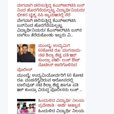
ವೇಗವಾಗಿ ಚಲಿಸುತ್ತಿದ್ದ ಕೆಎಸ್​ಆರ್​ಟಿಸಿ ಬಸ್​
ನಿಂದ ಹೊರಗೆಸೆಯಲ್ಪಟ್ಟ ವಿದ್ಯಾರ್ಥಿನಿಯರು!
ಭೀಕರ ದೃಶ್ಯ ಸಿಸಿ ಕ್ಯಾಮರಾದಲ್ಲಿ ಸೆರೆ
ವೇಗವಾಗಿ ಚಲಿಸುತ್ತಿದ್ದ ಕೆಎಸ್‌ಆರ್‌ಟಿಸಿ
ಬಸ್‌ನಿಂದ ಹೊರಗೆಸೆಯಲ್ಪಟ್ಟ
ವಿದ್ಯಾರ್ಥಿನಿಯರು! ಕೆಎಸ್‌ಆರ್‌ಟಿಸಿ ಬಸ್‌ನ
ಬಾಗಿಲು ತೆರೆದುಕೊಂಡು ಇಬ್ಬರು ವಿ...
ಮುಂಬೈ: ಉದ್ಯಮಿಗೆ
60ಕೋಟಿ ರೂ. ಪಂಗನಾಮ-
ನಟಿ ಶಿಲ್ಪಾ ಶೆಟ್ಟಿ ಪತಿ ರಾಜ್
ಕುಂದ್ರಾ ಪರಾರಿ- ಲುಕ್ ಔಟ್
ನೊಟೀಸ್ ಜಾರಿಗೊಳಿಸಿದ
ಪೊಲೀಸ್
ಮುಂಬೈ: ಉದ್ಯಮಿಯೋರ್ವರಿಗೆ 60 ಕೋಟಿ
ರೂ. ವಂಚನೆಗೈದಿರುವ ಆರೋಪದಲ್ಲಿ
ಬಾಲಿವುಡ್ ನಟಿ ಶಿಲ್ಪಾ ಶೆಟ್ಟಿ ಹಾಗೂ ಪತಿ
ರಾಜ್ ಕುಂದ್ರಾ ವಿರುದ್ಧ ಪೊಲೀಸರು ಲುಕ್ ...
ಹಿಂದುಳಿದ ವಿದ್ಯಾರ್ಥಿ ನಿಲಯ
ಪ್ರವೇಶಾತಿ : ಅರ್ಜಿ ಆಹ್ವಾನ
ಹಿಂದುಳಿದ ವಿದ್ಯಾರ್ಥಿ ನಿಲಯ