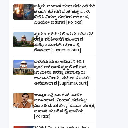
ಪಶ್ಚಿಮ ಬಂಗಾಳ ಚುನಾವಣೆ: ಸಿಲಿಗುರಿ
ಟಿಎಂಸಿ ಕಚೇರಿಗೆ ಬೆಂಕಿ ಹಚ್ಚಿ ದಾಳಿ,
ಬಿಜೆಪಿ ವಿರುದ್ಧ ಗಂಭೀರ ಆರೋಪ,
ವಿಡಿಯೋ ಬಿಡುಗಡೆ [Politics]
ಸ್ವಯಂ-ಗ್ರಹಿಸಿದ ಲಿಂಗ ಗುರುತಿಸುವಿಕೆ
ರದ್ದತಿ ಪರಿಶೀಲನೆಗೆ ಮುಂದಾದ
ಸುಪ್ರೀಂ ಕೋರ್ಟ್: ಕೇಂದ್ರಕ್ಕೆ
ನೋಟಿಸ್ [SupremeCourt]
ದಲಿತರು ಮತ್ತು ಆದಿವಾಸಿಗಳಿಗೆ
ಪೊಲೀಸ್ ಠಾಣೆ ಸ್ವಚ್ಛಗೊಳಿಸುವ
ಜಾಮೀನು ಷರತ್ತು ವಿಧಿಸುವುದು
ಅಮಾನವೀಯ: ಸುಪ್ರೀಂ ಕೋರ್ಟ್
ಅಸಮಾಧಾನ [SupremeCourt]
ಅಸ್ಸಾಂನಲ್ಲಿ ಕಾಂಗ್ರೆಸ್ ಪಾಲಿಗೆ
ಮುಳುವಾದ 'ಮಿಯಾ' ಹಣೆಪಟ್ಟಿ:
ಸಿಎಂ ಹಿಮಂತ ಬಿಸ್ವಾ ಶರ್ಮಾ ತಂತ್ರಕ್ಕೆ
ಮಕಾಡೆ ಮಲಗಿದ ಕೈ ಪಾಳೆಯ
[Politics]