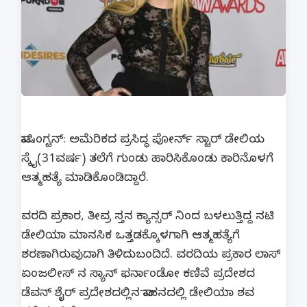
ವಾಷಿಂಗ್ಟನ್: ಅಮೆರಿಕದ ಪ್ರಸಿದ್ಧ ಪೋರ್ನ್ ಸ್ಟಾರ್ ಡೇಲಿಯ
ಸ್ಕೈ(31ವರ್ಷ) ತಲೆಗೆ ಗುಂಡು ಹಾರಿಸಿಕೊಂಡು ಕಾರಿನೊಳಗೆ
ಆತ್ಮಹತ್ಯೆ ಮಾಡಿಕೊಂಡಿದ್ದಾರೆ.
ವರದಿ ಪ್ರಕಾರ, ತೀವ್ರ ಸ್ತನ ಕ್ಯಾನ್ಸರ್ ನಿಂದ ಬಳಲುತ್ತಿದ್ದ ನಟಿ
ಡೇಲಿಯಾ ಮಾನಸಿಕ ಒತ್ತಡಕ್ಕೊಳಗಾಗಿ ಆತ್ಮಹತ್ಯೆಗೆ
ಶರಣಾಗಿರುವುದಾಗಿ ತಿಳಿದುಬಂದಿದೆ. ವರದಿಯ ಪ್ರಕಾರ ಲಾಸ್
ಏಂಜಲೀಸ್ ನ ಸ್ಯಾನ್ ಫರ್ನಾಂಡೋ ಕಣಿವೆ ಪ್ರದೇಶದ
ಡೆವನ್ ಶೈರ್ ಪ್ರದೇಶದಲ್ಲಿನ ವಾಹನದಲ್ಲಿ ಡೇಲಿಯಾ ಶವ