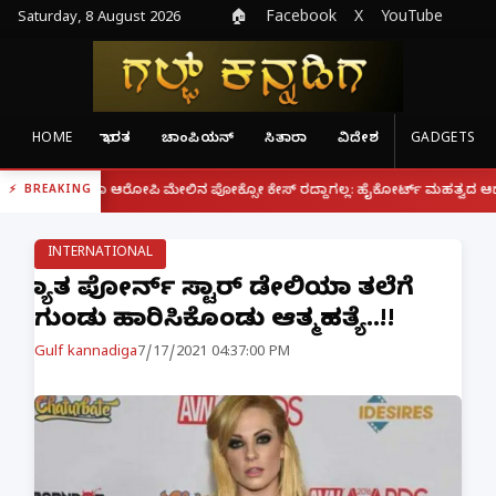
Saturday, 8 August 2026
🏠
Facebook
X
YouTube
HOME
ಭಾರತ
ಚಾಂಪಿಯನ್
ಸಿತಾರಾ
ವಿದೇಶ
GADGETS
|
್ದರೂ ಆರೋಪಿ ಮೇಲಿನ ಪೋಕ್ಸೋ ಕೇಸ್ ರದ್ದಾಗಲ್ಲ: ಹೈಕೋರ್ಟ್ ಮಹತ್ವದ ಆದೇಶ
ಫೋನ
BREAKING
INTERNATIONAL
ಖ್ಯಾತ ಪೋರ್ನ್ ಸ್ಟಾರ್ ಡೇಲಿಯಾ ತಲೆಗೆ
ಗುಂಡು ಹಾರಿಸಿಕೊಂಡು ಆತ್ಮಹತ್ಯೆ..!!
Gulf kannadiga
7/17/2021 04:37:00 PM