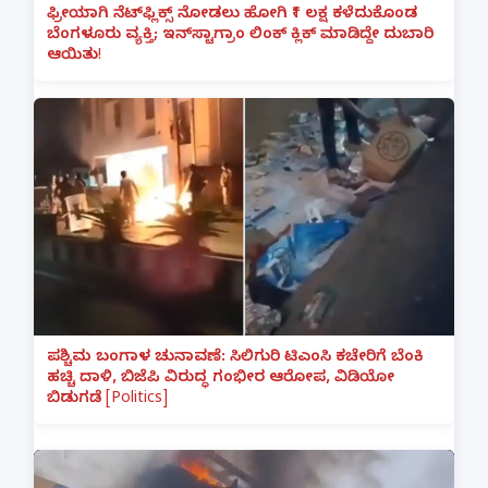
ಫ್ರೀಯಾಗಿ ನೆಟ್‌ಫ್ಲಿಕ್ಸ್ ನೋಡಲು ಹೋಗಿ ₹1 ಲಕ್ಷ ಕಳೆದುಕೊಂಡ
ಬೆಂಗಳೂರು ವ್ಯಕ್ತಿ; ಇನ್‌ಸ್ಟಾಗ್ರಾಂ ಲಿಂಕ್ ಕ್ಲಿಕ್ ಮಾಡಿದ್ದೇ ದುಬಾರಿ
ಆಯಿತು!
ಪಶ್ಚಿಮ ಬಂಗಾಳ ಚುನಾವಣೆ: ಸಿಲಿಗುರಿ ಟಿಎಂಸಿ ಕಚೇರಿಗೆ ಬೆಂಕಿ
ಹಚ್ಚಿ ದಾಳಿ, ಬಿಜೆಪಿ ವಿರುದ್ಧ ಗಂಭೀರ ಆರೋಪ, ವಿಡಿಯೋ
ಬಿಡುಗಡೆ [Politics]