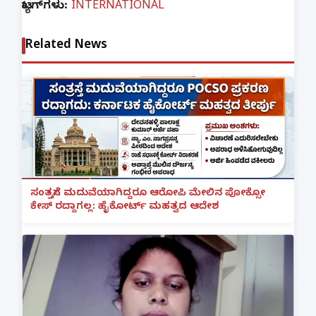
ಟ್ಯಾಗ್‌ಗಳು:
INTERNATIONAL
Related News
ಸಂತ್ರಸ್ತೆಗೆ ಮದುವೆಯಾಗಿದ್ದರೂ ಆರೋಪಿ ಮೇಲಿನ ಪೋಕ್ಸೋ
ಕೇಸ್ ರದ್ದಾಗಲ್ಲ: ಹೈಕೋರ್ಟ್ ಮಹತ್ವದ ಆದೇಶ