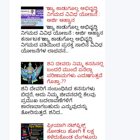
ರಾಜ್ಯ ಕಾಡುಗೊಲ್ಲ ಅಭಿವೃದ್ಧಿ
ನಿಗಮದ ವಿವಿಧ ಯೋಜನೆ :
ಅರ್ಜಿ ಆಹ್ವಾನ
ರಾಜ್ಯ ಕಾಡುಗೊಲ್ಲ ಅಭಿವೃದ್ಧಿ
ನಿಗಮದ ವಿವಿಧ ಯೋಜನೆ : ಅರ್ಜಿ ಆಹ್ವಾನ
ಕರ್ನಾಟಕ ರಾಜ್ಯ ಕಾಡುಗೊಲ್ಲ ಅಭಿವೃದ್ಧಿ
ನಿಗಮದ ವತಿಯಿಂದ ಪ್ರಸಕ್ತ ಸಾಲಿನ ವಿವಿಧ
ಯೋಜನೆಗಳ ಲಾಭವನ...
ಶನಿ ದೇವರು ನಿಮ್ಮ ಕನಸಿನಲ್ಲಿ
ಬಂದರೆ ಮುಂದೆ ಏನೆಲ್ಲಾ
ಪರಿಣಾಮಗಳು ಎದುರಾಗುತ್ತವೆ
ಗೊತ್ತಾ..??
ಶನಿ ದೇವರಿಗೆ ಸಂಬಂಧಿಸಿದ ಕನಸುಗಳು
ಬಿದ್ದರೆ, ಅದು ನಿಮ್ಮ ಜೀವನದಲ್ಲಿ ಕೆಲವು
ಪ್ರಮುಖ ಬದಲಾವಣೆಗಳಿಗೆ
ಕಾರಣವಾಗಬಹುದು ಎನ್ನುವುದನ್ನು
ತೋರಿಸುತ್ತದೆ. ಶನಿದ...
ಫ್ರೀಯಾಗಿ ನೆಟ್‌ಫ್ಲಿಕ್ಸ್
ನೋಡಲು ಹೋಗಿ ₹1 ಲಕ್ಷ
ಕಳೆದುಕೊಂಡ ಬೆಂಗಳೂರು