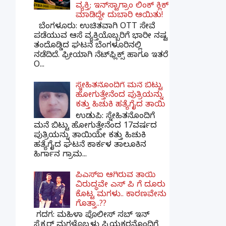
ವ್ಯಕ್ತಿ; ಇನ್‌ಸ್ಟಾಗ್ರಾಂ ಲಿಂಕ್ ಕ್ಲಿಕ್
ಮಾಡಿದ್ದೇ ದುಬಾರಿ ಆಯಿತು!
ಬೆಂಗಳೂರು: ಉಚಿತವಾಗಿ OTT ಸೇವೆ
ಪಡೆಯುವ ಆಸೆ ವ್ಯಕ್ತಿಯೊಬ್ಬರಿಗೆ ಭಾರೀ ನಷ್ಟ
ತಂದೊಡ್ಡಿದ ಘಟನೆ ಬೆಂಗಳೂರಿನಲ್ಲಿ
ನಡೆದಿದೆ. ಫ್ರೀಯಾಗಿ ನೆಟ್‌ಫ್ಲಿಕ್ಸ್ ಹಾಗೂ ಇತರೆ
O...
ಸ್ನೇಹಿತನೊಂದಿಗೆ ಮನೆ ಬಿಟ್ಟು
ಹೋಗುತ್ತೇನೆಂದ ಪುತ್ರಿಯನ್ನು
ಕತ್ತು ಹಿಚುಕಿ ಹತ್ಯೆಗೈದ ತಾಯಿ
ಉಡುಪಿ: ಸ್ನೇಹಿತನೊಂದಿಗೆ
ಮನೆ ಬಿಟ್ಟು ಹೋಗುತ್ತೇನೆಂದ 17ವರ್ಷದ
ಪುತ್ರಿಯನ್ನು ತಾಯಿಯೇ ಕತ್ತು ಹಿಚುಕಿ
ಹತ್ಯೆಗೈದ ಘಟನೆ ಕಾರ್ಕಳ ತಾಲೂಕಿನ
ಹಿರ್ಗಾನ ಗ್ರಾಮ...
ಪಿಎಸ್​ಐ ಆಗಿರುವ ತಾಯಿ
ವಿರುದ್ಧವೇ ಎಸ್ ಪಿ ಗೆ ದೂರು
ಕೊಟ್ಟ ಮಗಳು.. ಕಾರಣವೇನು
ಗೊತ್ತಾ..??
ಗದಗ​: ಮಹಿಳಾ ಪೊಲೀಸ್​ ಸಬ್ ​ಇನ್​
ಸ್ಪೆಕ್ಟರ್​ ಮಗಳೊಬ್ಬಳು ಪ್ರಿಯಕರನೊಂದಿಗೆ