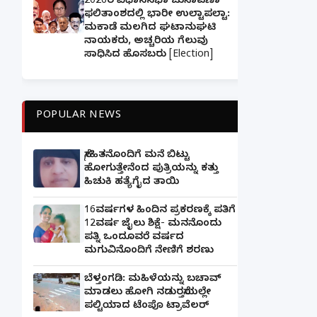
2026ರ ವಿಧಾನಸಭಾ ಚುನಾವಣಾ
ಫಲಿತಾಂಶದಲ್ಲಿ ಭಾರೀ ಉಲ್ಟಾಪಲ್ಟಾ:
ಮಕಾಡೆ ಮಲಗಿದ ಘಟಾನುಘಟಿ
ನಾಯಕರು, ಅಚ್ಚರಿಯ ಗೆಲುವು
ಸಾಧಿಸಿದ ಹೊಸಬರು [Election]
POPULAR NEWS
ಸ್ನೇಹಿತನೊಂದಿಗೆ ಮನೆ ಬಿಟ್ಟು
ಹೋಗುತ್ತೇನೆಂದ ಪುತ್ರಿಯನ್ನು ಕತ್ತು
ಹಿಚುಕಿ ಹತ್ಯೆಗೈದ ತಾಯಿ
16ವರ್ಷಗಳ ಹಿಂದಿನ ಪ್ರಕರಣಕ್ಕೆ ಪತಿಗೆ
12ವರ್ಷ ಜೈಲು ಶಿಕ್ಷೆ- ಮನನೊಂದು
ಪತ್ನಿ ಒಂದೂವರೆ ವರ್ಷದ
ಮಗುವಿನೊಂದಿಗೆ ನೇಣಿಗೆ ಶರಣು
ಬೆಳ್ತಂಗಡಿ: ಮಹಿಳೆಯನ್ನು ಬಚಾವ್
ಮಾಡಲು ಹೋಗಿ ನಡುರಸ್ತೆಯಲ್ಲೇ
ಪಲ್ಟಿಯಾದ ಟೆಂಪೊ ಟ್ರಾವೆಲರ್